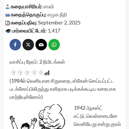
கதையாசிரியர்:
சாவி
கதைத்தொகுப்பு:
சமூக நீதி
கதைப்பதிவு:
September 2, 2025
பார்வையிட்டோர்:
1,417
வாசிப்பு நேரம்:
2
நிமிடங்கள்
(1984ல் வெளியான சிறுகதை, ஸ்கேன் செய்யப்பட்ட
படக்கோப்பிலிருந்து எளிதாக படிக்கக்கூடிய உரையாக
மாற்றியுள்ளோம்)
1942 ஆகஸ்ட்
எட்டு, வெள்ளையனே
வெளியேறு என்று குரல்