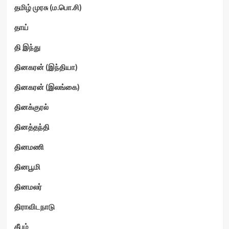
தமிழ் முரசு (ம.பொ.சி)
தாய்
தி இந்து
தினகரன் (இந்தியா)
தினகரன் (இலங்கை)
தினக்குரல்
தினத்தந்தி
தினமணி
தினபூமி
தினமலர்
திராவிடநாடு
தீபம்