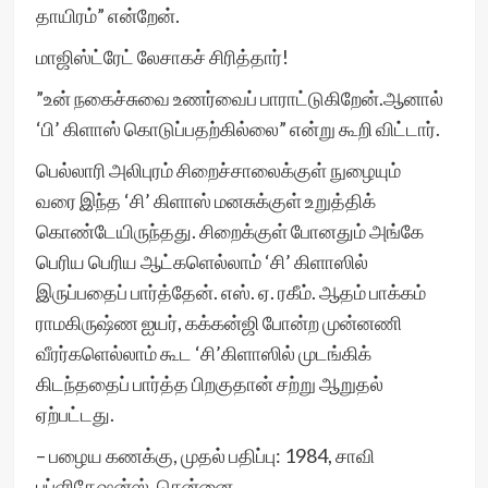
தாயிரம்” என்றேன்.
மாஜிஸ்ட்ரேட் லேசாகச் சிரித்தார்!
”உன் நகைச்சுவை உணர்வைப் பாராட்டுகிறேன்.ஆனால்
‘பி’ கிளாஸ் கொடுப்பதற்கில்லை” என்று கூறி விட்டார்.
பெல்லாரி அலிபுரம் சிறைச்சாலைக்குள் நுழையும்
வரை இந்த ‘சி’ கிளாஸ் மனசுக்குள் உறுத்திக்
கொண்டேயிருந்தது. சிறைக்குள் போனதும் அங்கே
பெரிய பெரிய ஆட்களெல்லாம் ‘சி’ கிளாஸில்
இருப்பதைப் பார்த்தேன். எஸ். ஏ. ரகீம். ஆதம் பாக்கம்
ராமகிருஷ்ண ஐயர், கக்கன்ஜி போன்ற முன்னணி
வீரர்களெல்லாம் கூட ‘சி’கிளாஸில் முடங்கிக்
கிடந்ததைப் பார்த்த பிறகுதான் சற்று ஆறுதல்
ஏற்பட்டது.
– பழைய கணக்கு, முதல் பதிப்பு: 1984, சாவி
பப்ளிகேஷன்ஸ், சென்னை.