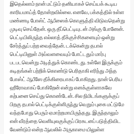
இதெல்லாம் நான் மட்டும் தனியாகச் செய்யக் கூடிய
காரியமாய்த் தோன்றவில்லை. எனவே, பக்கத்தில் உள்ள
மண்ணடி போஸ்ட் ஆபீஸைக் கொளுத்தி விடுவதென்று
முடிவு செய்தேன். ஒரு தீப்பெட்டியுடன் அங்கு போனேன்.
பெட்டியிலிருந்த எல்லாத் தீக்குச்சிகளையும் ஒன்று
சேர்த்துப் பற்ற வைத்தேன். டக்கென்று தபால்
பெட்டியினுள் அவ்வளவையும் போட்டதும் மார்பு
படபடவென்று அடித்துக் கொண்டது. உள்ளே இருக்கும்
கடிதங்கள் பற்றிக் கொண்டு பெரிதாகி எரிந்து அந்த
போஸ்ட் ஆபீஸே தீக்கிரையாகப் போகிறது. நான் பெரிய
ஹீரோவாகப் போகிறேன் என்று எனக்குள்ளாகவே
கற்பனை செய்து கொண்டேன். சில நிமிடங்களுக்குப்
பிறகு தபால் பெட்டிக்குள்ளிருந்து வெறும் புகை மட்டுமே
வந்தபோது பெரும் ஏமாற்றமாயிருந்தது. இருந்தாலும்
என் வீரத்தை வெளியுலகுக்குப் பிரகடனப் படுத்திவிட
வேண்டும் என்ற ஆவலில் அருகாமை யிலுள்ள