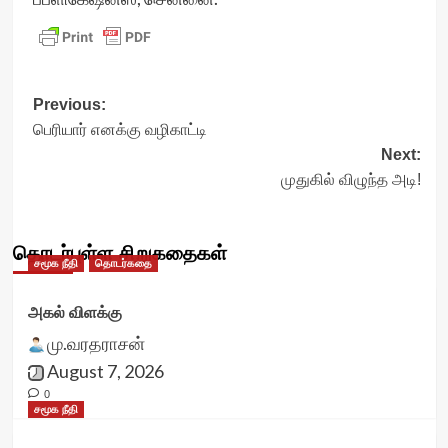
Post
Previous:
பெரியார் எனக்கு வழிகாட்டி
navigation
Next:
முதுகில் விழுந்த அடி!
தொடர்புள்ள சிறுகதைகள்
சமூக நீதி
தொடர்கதை
அகல் விளக்கு
மு.வரதராசன்
August 7, 2026
0
சமூக நீதி