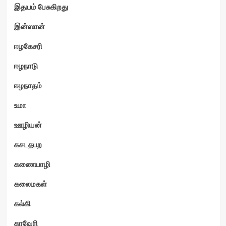
இதயம் பேசுகிறது
இன்ஸான்
ஈழகேசரி
ஈழநாடு
ஈழநாதம்
உமா
ஊழியன்
கசடதபற
கணையாழி
கலைமகள்
கல்கி
காவேரி