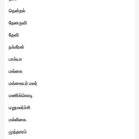
தென்றல்
தேனருவி
தேவி
நக்கீரன்
பாக்யா
மங்கை
மங்கையர் மலர்
மணிக்கொடி
மறுமலர்ச்சி
மல்லிகை
முத்தாரம்