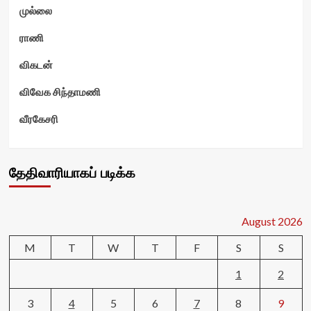
முல்லை
ராணி
விகடன்
விவேக சிந்தாமணி
வீரகேசரி
தேதிவாரியாகப் படிக்க
August 2026
M
T
W
T
F
S
S
1
2
3
4
5
6
7
8
9