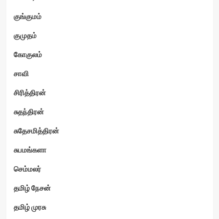
குங்குமம்
குமுதம்
கோகுலம்
சாவி
சிரித்திரன்
சுதந்திரன்
சுதேசமித்திரன்
சுபமங்களா
செம்மலர்
தமிழ் நேசன்
தமிழ் முரசு