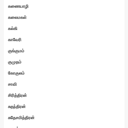
கணையாழி
கலைமகள்
கல்கி
காவேரி
குங்குமம்
குமுதம்
கோகுலம்
சாவி
சிரித்திரன்
சுதந்திரன்
சுதேசமித்திரன்