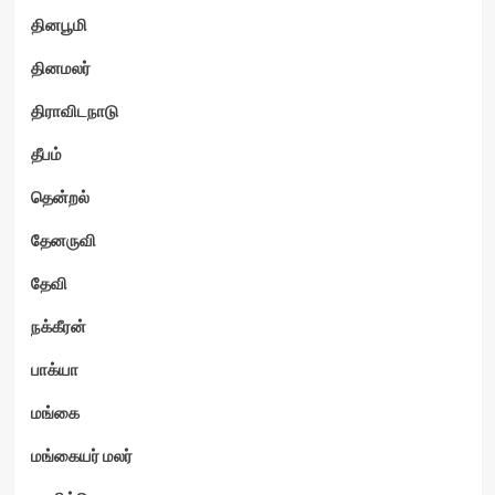
தினபூமி
தினமலர்
திராவிடநாடு
தீபம்
தென்றல்
தேனருவி
தேவி
நக்கீரன்
பாக்யா
மங்கை
மங்கையர் மலர்