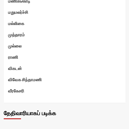
மணிக்கொடி
மறுமலர்ச்சி
மல்லிகை
முத்தாரம்
முல்லை
ராணி
விகடன்
விவேக சிந்தாமணி
வீரகேசரி
தேதிவாரியாகப் படிக்க