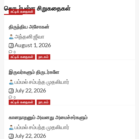
தொடர்புள்ள சிறுகதைகள்
சுட்டிக் கதைகள்
திருந்திய அசோகன்
அந்தனி ஜீவா
August 1, 2026
0
சுட்டிக் கதைகள்
நாடகம்
இருவர்களும் திருடர்களே
பம்மல் சம்பந்த முதலியார்
July 22, 2026
0
சுட்டிக் கதைகள்
நாடகம்
கானநாதனும் அவனது அமைச்சர்களும்
பம்மல் சம்பந்த முதலியார்
July 22, 2026