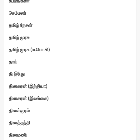
சுபமங்களா
செம்மலர்
தமிழ் நேசன்
தமிழ் முரசு
தமிழ் முரசு (ம.பொ.சி)
தாய்
தி இந்து
தினகரன் (இந்தியா)
தினகரன் (இலங்கை)
தினக்குரல்
தினத்தந்தி
தினமணி