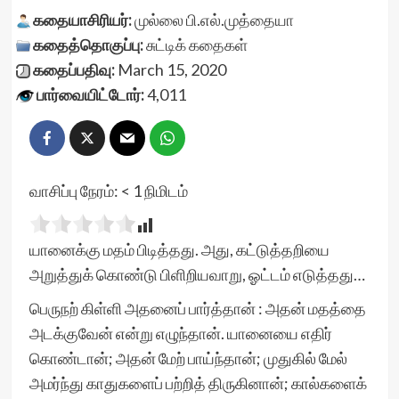
கதையாசிரியர்:
முல்லை பி.எல்.முத்தையா
கதைத்தொகுப்பு:
சுட்டிக் கதைகள்
கதைப்பதிவு:
March 15, 2020
பார்வையிட்டோர்:
4,011
வாசிப்பு நேரம்:
< 1
நிமிடம்
யானைக்கு மதம் பிடித்தது. அது, கட்டுத்தறியை
அறுத்துக் கொண்டு பிளிறியவாறு, ஓட்டம் எடுத்தது…
பெருநற் கிள்ளி அதனைப் பார்த்தான் : அதன் மதத்தை
அடக்குவேன் என்று எழுந்தான். யானையை எதிர்
கொண்டான்; அதன் மேற் பாய்ந்தான்; முதுகில் மேல்
அமர்ந்து காதுகளைப் பற்றித் திருகினான்; கால்களைக்