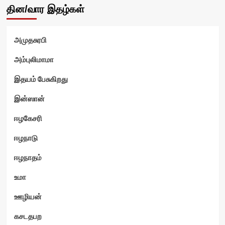
தின/வார இதழ்கள்
அமுதசுரபி
அம்புலிமாமா
இதயம் பேசுகிறது
ம்
இன்ஸான்
ஈழகேசரி
ஈழநாடு
ஈழநாதம்
உமா
ஊழியன்
கசடதபற