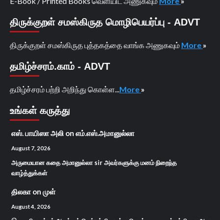
E-Book / Printed Books வெளியிட அணுகவும்
More
»
திருக்குறள் சமஸ்கிருத மொழிபெயர்ப்பு - ADVT
திருக்குறள் சமஸ்கிருத புத்தகத்தை வாங்க அணுகவும்
More
»
தமிழ்ச்சரம்.காம் - ADVT
தமிழ்ச்சரம் பற்றி அறிந்து கொள்ள...
More
»
உங்கள் கருத்து
எஸ். பாயிஸா அலி
on
எம்.எஸ்.அமானுல்லா
August 7, 2026
அருமையான கதை அமானுல்லா sir அவர்களுக்கு மனம் நிறைந்த
வாழ்த்துக்கள்
திலகா
on
முள்
August 4, 2026