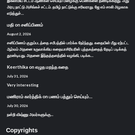
இசுலாமிய சட்டம் ஆண்கள் செய்யும் பிழைக்கு பெண்களை தண்டிக்கிறது. அது
அரபு நாட்டு அசிங்கச் சட்டம். தமிழ் நாட்டுக்கு சரிவராது. ஜே எம் சாலி அழகாக
எடுத்துச்…
மதி
on
சனிப்பிணம்
August 2, 2026
சனிப்பிணம் குறும்படத்தை சமீபத்தில் பார்க்க நேர்ந்தது. கதையின் மீது ஏற்பட்ட
ஆர்வம் அதனை உருவாக்கிய கதையாசிரியரின் புத்தகத்தைத் தேடிப் படிக்கத்
தூண்டியது. அதனை இந்தத்தளத்தில் வழங்கி, படிக்க…
Keerthika
on
எழுத மறந்த கதை
July 31, 2026
Very interesting
மணிராம் கார்த்திக்
on
பணம் பத்தும் செய்யும்…
July 30, 2026
நன்றி விஷ்ணு அவர்களுக்கு...
Copyrights