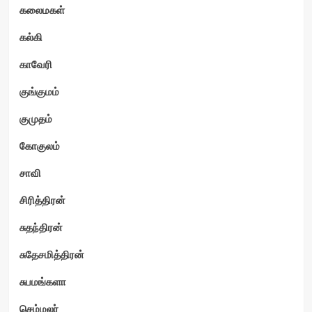
கலைமகள்
கல்கி
காவேரி
குங்குமம்
குமுதம்
கோகுலம்
சாவி
சிரித்திரன்
சுதந்திரன்
சுதேசமித்திரன்
சுபமங்களா
செம்மலர்