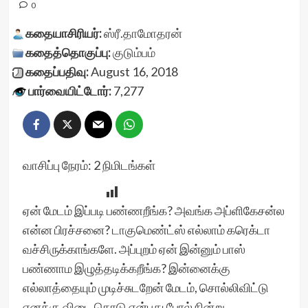
0
கதையாசிரியர்:
ஸ்ரீ.தாமோதரன்
கதைத்தொகுப்பு:
குடும்பம்
கதைப்பதிவு:
August 16, 2018
பார்வையிட்டோர்:
7,277
வாசிப்பு நேரம்:
2
நிமிடங்கள்
ஏன் மேடம் இப்படி பண்ணறீங்க? அவங்க அப்ளிகேசன்ல
என்ன பிரச்சனை? டாகுமெண்ட்ஸ் எல்லாம் கரெக்டா
வச்சிருக்காங்களே. அப்புறம் ஏன் இன்னும் பாஸ்
பண்ணாம இழுத்தடிக்கறீங்க? இன்னைக்கு
எல்லாத்தையும் முடிச்சுடறேன் மேடம், சொல்லிவிட்டு
எனக்கு விடை கொடு என்பது போல் நின்று