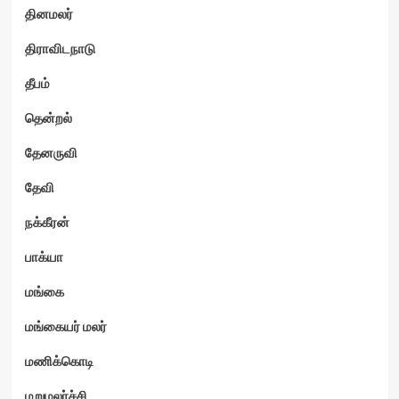
தினமலர்
திராவிடநாடு
தீபம்
தென்றல்
தேனருவி
தேவி
நக்கீரன்
பாக்யா
மங்கை
மங்கையர் மலர்
மணிக்கொடி
மறுமலர்ச்சி