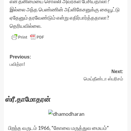
என் தனிமையை சொல்லி அவர்கள் பேசியதாலா?
இல்லை அந்த பெண்ணின் அப்ளிகேசனுக்கு கையூட்டு
ஏதேனும் தரவேண்டும் என்று எதிர்பார்த்ததாலா?
தெரியவில்லை.
Post
Previous:
பவித்ரா!
navigation
Next:
மெய்தீண்டா ஸ்பரிசம்
ஸ்ரீ.தாமோதரன்
பிறந்த வருடம் 1966, “கோவை மருத்துவ மையம்”