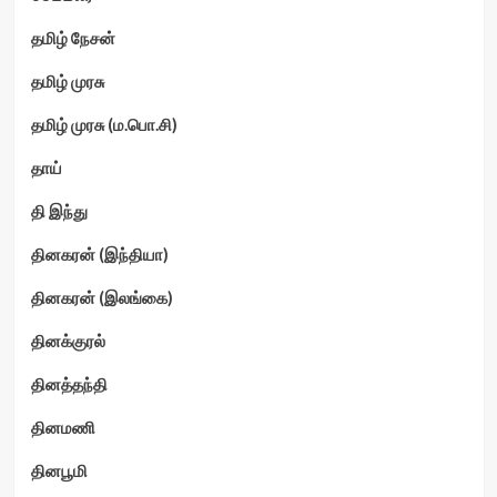
தமிழ் நேசன்
தமிழ் முரசு
தமிழ் முரசு (ம.பொ.சி)
தாய்
தி இந்து
தினகரன் (இந்தியா)
தினகரன் (இலங்கை)
தினக்குரல்
தினத்தந்தி
தினமணி
தினபூமி