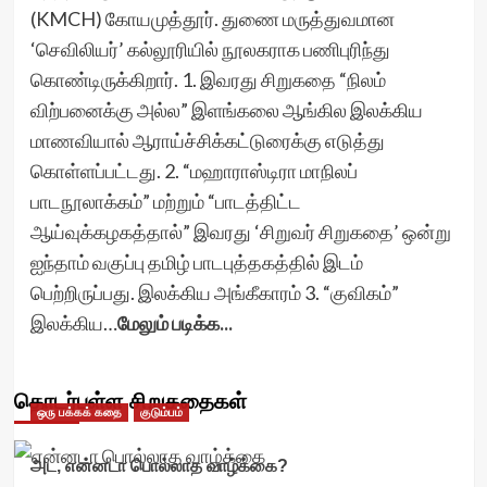
(KMCH) கோயமுத்தூர். துணை மருத்துவமான
‘செவிலியர்’ கல்லூரியில் நூலகராக பணிபுரிந்து
கொண்டிருக்கிறார். 1. இவரது சிறுகதை “நிலம்
விற்பனைக்கு அல்ல” இளங்கலை ஆங்கில இலக்கிய
மாணவியால் ஆராய்ச்சிக்கட்டுரைக்கு எடுத்து
கொள்ளப்பட்டது. 2. “மஹாராஸ்டிரா மாநிலப்
பாடநூலாக்கம்” மற்றும் “பாடத்திட்ட
ஆய்வுக்கழகத்தால்” இவரது ‘சிறுவர் சிறுகதை’ ஒன்று
ஐந்தாம் வகுப்பு தமிழ் பாடபுத்தகத்தில் இடம்
பெற்றிருப்பது. இலக்கிய அங்கீகாரம் 3. “குவிகம்”
இலக்கிய…
மேலும் படிக்க...
தொடர்புள்ள சிறுகதைகள்
ஒரு பக்கக் கதை
குடும்பம்
அட, என்னடா பொல்லாத வாழ்க்கை?