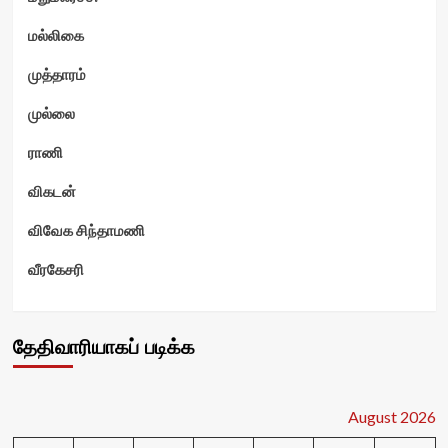
மல்லிகை
முத்தாரம்
முல்லை
ராணி
விகடன்
விவேக சிந்தாமணி
வீரகேசரி
தேதிவாரியாகப் படிக்க
August 2026