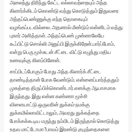
அலைந்து திரிந்து கேட்ட எல்லாவற்றையும் அந்த
கிளார்க்கிடம் கொண்டு வந்து கொடுத்தும் இதுவரை
அந்தப்பெண்ணுக்கு எந்த தொகையும்
வழங்கப்படவில்லை. அதனால் மீண்டும் என்னிடம் வந்து
புகார் அளித்தாள். அந்தப்பெண் முன்னாலேயே
கூப்பிட்டு சொல்லி அனுப்பி இருக்கிறேன்.பார்ப்போம்,
என்று பெரு மூச்சுடன் சீட்டை விட்டு எழுந்து மதிய
உணவுக்கு கிளம்பினேன்.
சாப்பிடப்போகும் போது அந்த கிளார்க் சீட்டை
தாண்டித்தான் போக வேண்டும். என்னைப்பார்த்ததும்
முகத்தை திருப்பிக்கொண்டார்.எனக்கு ஆயாசமாக
இருந்தது. இது என்ன கண்ணா மூச்சி
விளையாட்டு.ஒருவரின் துக்கம் நமக்கு
துக்கமில்லாவிட்டாலும், அவரது துக்கத்தை
போக்கக்கூடிய மருந்து நம்மிடம் இருந்தால் கொடுத்து
உதவ மாட்டோமா?பாவம் இரண்டு குழந்தைகளை