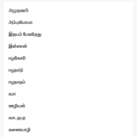
அமுதசுரபி
அம்புலிமாமா
இதயம் பேசுகிறது
இன்ஸான்
ஈழகேசரி
ஈழநாடு
ஈழநாதம்
உமா
ஊழியன்
கசடதபற
கணையாழி