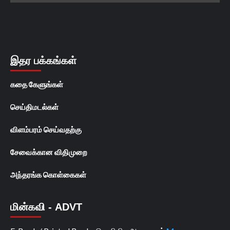
இதர பக்கங்கள்
கதை கேளுங்கள்
செய்திமடல்கள்
விளம்பரம் செய்வதற்கு
சேவைக்கான விதிமுறை
அந்தரங்க கொள்கைகள்
மின்கவி - ADVT