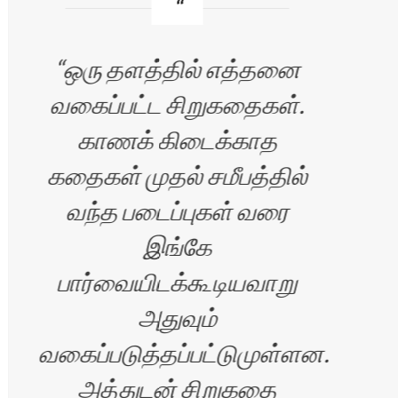
ஒரு தளத்தில் எத்தனை
வகைப்பட்ட சிறுகதைகள்.
காணக் கிடைக்காத
கதைகள் முதல் சமீபத்தில்
படை
வந்த படைப்புகள் வரை
கொ
இங்கே
பார்வையிடக்கூடியவாறு
அதுவும்
வகைப்படுத்தப்பட்டுமுள்ளன.
அத்துடன் சிறுகதை
இண