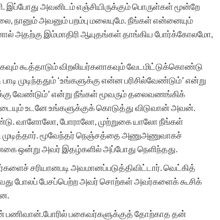
ரி. இப்போது அவனிடம் எஞ்சியிருக்கும் பொருள்கள் மூன்றே
ை, நானும் அவனும் பறம்பு மலையுமே. நீங்கள் என்னையும்
னால் அதற்கு இம்மாதிரி ஆயுதங்கள் தாங்கிய போர்க்கோலமோ,
ளாகவும் கூத்தாடும் விறலியர்களாகவும் வேடமிட்டுக்கொண்டு
பாடி முடிந்ததும் ‘உங்களுக்கு என்ன பரிசில்வேண்டும்’ என்று
ளுக்கு வேண்டும்’ என்று நீங்கள் மூவரும் தலைவணங்கிக்
ையும் உடனே உங்களுக்குக் கொடுத்து விடுவான் அவன்.
உண்டு. வாளோலோ, போராலோ, முற்றுகை யாலோ நீங்கள்
ி முடித்தார். மூவேந்தர் நெஞ்சத்தை அணுஅணுவாகச்
்னகை ஒன்று அவர் இதழ்களில் அப்போது நெளிந்தது.
ர்களைச் சரியானபடி அவமானப்படுத்திவிட்டார். வெட்கித்
வது போலப் பேசப்பெற்ற அவர் சொற்கள் அவர்களைக் கூசிக்
டன.
ுன் பணிவான்.போரில் பகைவர்களுக்குத் தோற்காத தன்