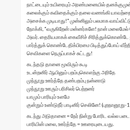
நாட்டையும் உயிரையும் அரண்மனையில் தனக்குமுன்
கலைக்கும் கவிதைக்கும் தலை வணங்கி யாவற்றைய
அசைக்க முடியாது!” முன்னிலும் பலமாக வாய்விட்டு
நோக்கி, “வருகிறேன் மன்னர்களே! நான் மலைமேல் 
அவர். தைரியமாகக் கைவீசிச் சிரித்துக்கொண்டே 
பார்த்துக் கொண்டேதிக்பிரமை பிடித்துப்போய் வீற
செவிகளை நெருப்பாகச் சுட்டது!
கடந்தடு தானை மூவிரும் கூடி
உடன்றனிர் ஆயினும் பறம்புகொளற்கு அரிதே
முந்நூறு ஊர்த்தே தண்பறம்பு நன்னாடு
முந்நூறு ஊரும் பரிசிலர் பெற்றனர்
யாமும் பாரியும் உளமே
குன்றும் உண்டுநீர் பாடினிர் செலினே! (புறநானூறு-
கடந்து அடுதானை = நேர் நின்று போரிட வல்ல படை, 
பாரியின் மலை, ஊர்த்தே = ஊரையுடையது.