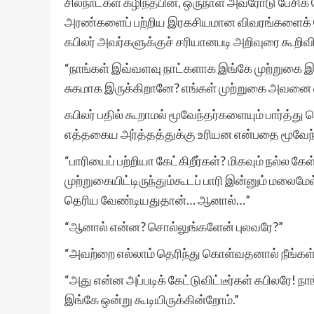
சிலநாட்கள் கழிந்தபின், ஒருநாள் அவரோடு பேசிக்
அரண்களைப் பற்றிய இரகசியமான விவரங்களைக் கே
கபிலர் அவர்களுக்குச் சரியானபடி அறிவுரை கூறிவி
“நாங்கள் இவ்வளவு நாட்களாக இங்கே முற்றுகை இட்
சுகமாக இருக்கிறானே? எங்கள் முற்றுகை அவனை 
கபிலர் பதில் கூறாமல் மூவேந்தர்களையும் பார்த்து ம
எத்தகைய அர்த்தத்துக்கு உரியன என்பதை மூவேந்த
“பாரியைப் பற்றியா கேட்கிறீர்கள்? மிகவும் நல்ல 
முற்றுகையிட்டிருந்தும்கூடப் பாரி இன்னும் மலைமேல
தெரிய வேண்டியதுதான்… ஆனால்…”
“ஆனால் என்ன? சொல்லுங்களேன் புலவரே?”
“அவற்றை எல்லாம் தெரிந்து கொள்வதனால் நீங்க
“அது என்ன அப்படிக் கேட்டுவிட்டீர்கள் கபிலரே
இங்கே ஒன்று கூடியிருக்கின்றோம்.”