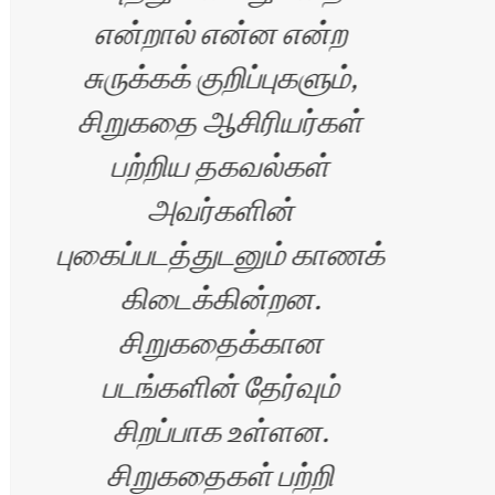
என்றால் என்ன என்ற
எ
சுருக்கக் குறிப்புகளும்,
வாழ
சிறுகதை ஆசிரியர்கள்
கதை
பற்றிய தகவல்கள்
வ
அவர்களின்
படை
புகைப்படத்துடனும் காணக்
ச
கிடைக்கின்றன.
ியா
சிறுகதைக்கான
படங்களின் தேர்வும்
அனு
சிறப்பாக உள்ளன.
பணி
சிறுகதைகள் பற்றி