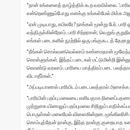
“நான் உங்களைத் தாழ்த்திக் கூற வரவில்லை. ‘பாரி
என்றெண்ணும்போது எனக்கு உங்கள்மேல் மிக்க அனு
“ஏன் முடியாது, கபிலரே? நாங்கள் மூன்று பேர். பா
வந்திருக்கின்றோம். பாரி சிற்றரசன்; வெறுங் கு
எங்கள் படைகளில் நூற்றில் ஒரு பங்குகூடத் தேறாத
“நீங்கள் சொல்வனவெல்லாம் உண்மைதான் மூவேந்த
கொள்ளுங்கள். இந்தப் படைகள் மட்டுமின்றி இன்ன
கொண்டு வரலாம். பாரியை மாத்திரம் படை பலத்தால்
விடாதீர்கள்.”
“அப்படியானால் பாரியிடம் படைபலத்தால் அசைக்க
“பாரியின் பறம்பு மலையை எளியதாக நினைப்பதனால்த
முற்றுகை யினாலும் பறம்புமலை சிறிதும் பாதிக்க
பொருள்கள் மலைமேல் விளைகின்றன. மூங்கிலரிசி ஒன
கொம்புத்தேன் நான்கு. இந்த நான்கு குறையாத 