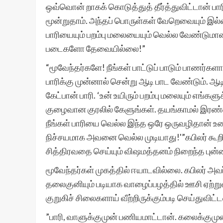
ஒவ்வொன் றாகக் கொடுத்துத் தீர்த்துவிட்டான் பா
மூன்றுதாம். அந்தப் பொருள்கள் வேறெவையும் இல்ல
பாரியையும் பறம்பு மலையையும் வெல்ல வேண்டுமா
படைகளோ தேவையில்லை!”
“மூவேந்தர்களே! நீங்கள் பாட்டுப் பாடும் பாணர்க
பாரிக்கு முன்னால் சென்று ஆடி பாட வேண்டும். ஆடி 
கேட்பான் பாரி. ‘உன் உயிரும் பறம்பு மலையும் எங்க
குழைவான குரலில் கேளுங்கள். தயங்காமல் இரண்ட
நீங்கள் பாரியை வெல்ல இந்த ஒரே ஒருவழிதான் 
நிச்சயமாக அவனை வெல்ல முடியாது!'”கபிலர் கூற
சித்திரவதை செய்யும் விஷமத்தனம் நிறைந்த புன
மூவேந்தர்கள் முகத்தில் ஈயாடவில்லை. கபிலர் அவ
தலைகுனியும் படியாக வாழைப்பழத்தில் ஊசி ஏற்று
குறுகிச் சிலைகளாய் வீற்றிருக்கும்படி செய்துவிட்
”பாரி, வாளுக்குமுன் பணியமாட்டான். கலைக்கும