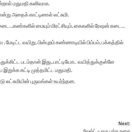
்றாள் மதுமதி கனிவாக.
என்று அதைக் காட்டினாள் லட்சுமி.
 பூச்சடை…கண்களில் மையும் மிரட்சியும், கைகளில் ரேஷன் கடை…
ேடிட்ட வயிறு, பின்புறம் கண்ணாடியில் பிம்பம், பக்கத்தில்
டுத்துக்கிட்ட படம்தான் இது,.பாட்டியோட வயித்துக்குள்ளே
 இறுக்க கட்டி முத்தமிட்ட மதுமதி.
்சுமியின் புருவங்கள் உயர்ந்தன.
Next:
வேஸ்ட் – ஒரு பக்க கதை