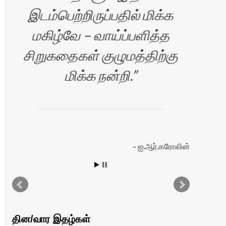
இடம்பெற்றிருப்பதில் மிக்க
மகிழ்வே – வாய்ப்பளித்த
Si
சிறுகதைகள் குழுமத்திற்கு
yo
மிக்க நன்றி.
த
ஐ.ஆர்.கரோலின்
்
தின/வார இதழ்கள்