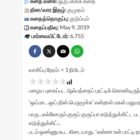
கதை வகை:
ஒரு பக்கக் கதை
தின/வார இதழ்:
குமுதம்
கதைத்தொகுப்பு:
குடும்பம்
கதைப்பதிவு:
May 9, 2019
பார்வையிட்டோர்:
6,755
வாசிப்பு நேரம்:
< 1
நிமிடம்
பழைய புகைப்பட ஆல்பத்தைப் புரட்டிக் கொண்டிருந்த
‘ஒய்மா…ஒய் திஸ் பெருமூச்சு’ என்றாள் மகள் மதும
பாரு…எல்லோரும் குரூப் குரூப்பா எடுத்துக்கிட்ட
எடுத்துக்கிட்ட
படம் ஒண்ணு கூட கிடையாது. ‘ஏன்னா உன் பாட்டி நான