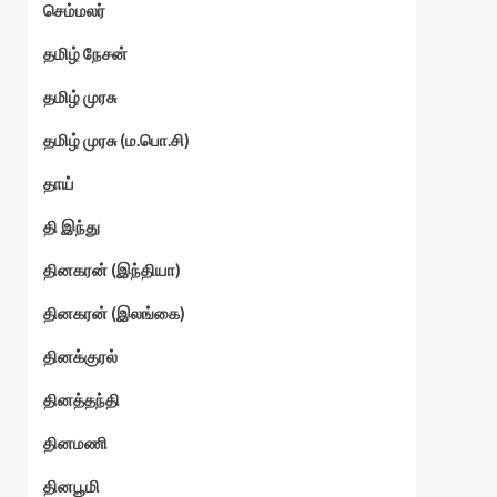
செம்மலர்
தமிழ் நேசன்
தமிழ் முரசு
தமிழ் முரசு (ம.பொ.சி)
தாய்
தி இந்து
தினகரன் (இந்தியா)
தினகரன் (இலங்கை)
தினக்குரல்
தினத்தந்தி
தினமணி
தினபூமி