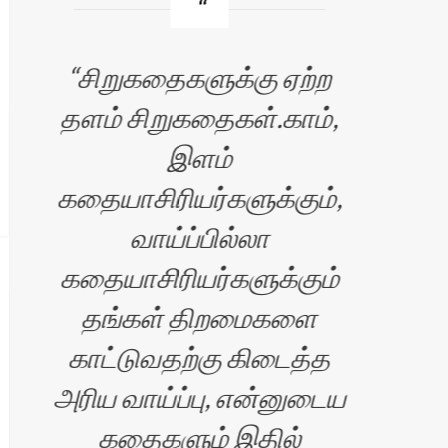
சிறுகதைகளுக்கு ஏற்ற
I
தளம் சிறுகதைகள்.காம்,
Sir
இளம்
p
கதையாசிரியர்களுக்கும்,
por
்
வாய்ப்பில்லா
and
கதையாசிரியர்களுக்கும்
o
தங்கள் திறமைகளை
bud
்
காட்டுவதற்கு கிடைத்த
அரிய வாய்ப்பு, என்னுடைய
p
ு
கதைகளும் இதில்
w