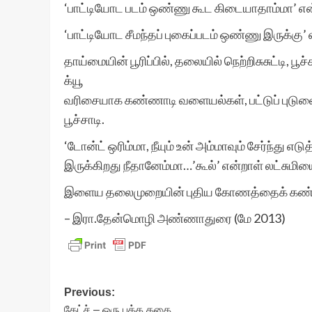
‘பாட்டியோட படம் ஒண்ணு கூட கிடையாதாம்மா’ என
‘பாட்டியோட சீமந்தப் புகைப்படம் ஒண்ணு இருக்கு’ 
தாய்மையின் பூரிப்பில், தலையில் நெற்றிசுசுட்டி,
க்யூ
வரிசையாக கண்ணாடி வளையல்கள், பட்டுப் புடுவை , ம
பூச்சாடி.
‘டோன்ட் ஒரிம்மா, நீயும் உன் அம்மாவும் சேர்ந்து எ
இருக்கிறது நீதானேம்மா…’கூல்’ என்றாள் லட்சுமியை
இளைய தலைமுறையின் புதிய கோணத்தைக் கண்டு லட
– இரா.தேன்மொழி அண்ணாதுரை (மே 2013)
Post
Previous:
கேட்ச் – ஒரு பக்க கதை