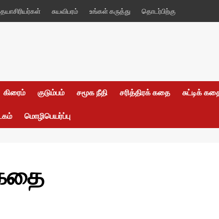
யாசிரியர்கள்
சுயவிபரம்
உங்கள் கருத்து
தொடர்பிற்கு
கிரைம்
குடும்பம்
சமூக நீதி
சரித்திரக் கதை
சுட்டிக் க
டகம்
மொழிபெயர்ப்பு
 கதை