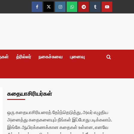
Facebook
Twitter
Instagram
Whatsapp
Telegram
Tumblr
YouTube
தைகள்
த்ரில்லர்
நகைச்சுவை
புனைவு
கதையாசிரியர்கள்
ஒரு கதையாசிரியரைத் தேர்ந்தெடுத்து, அவர் எழுதிய
அனைத்து கதைகளையும் நீங்கள் இப்போது படிக்கலாம்.
இங்கே ஆயிரக்கணக்கான கதைகள் உள்ளன, எனவே