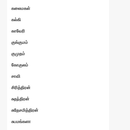
கலைமகள்
கல்கி
காவேரி
குங்குமம்
குமுதம்
கோகுலம்
சாவி
சிரித்திரன்
சுதந்திரன்
சுதேசமித்திரன்
சுபமங்களா