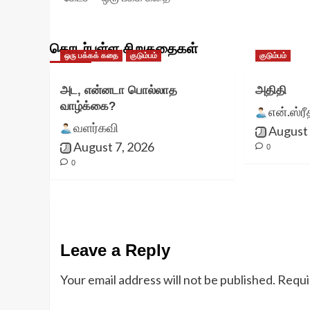
navigation
தொடர்புள்ள சிறுகதைகள்
ஒரு பக்கக் கதை
குடும்பம்
குடும்பம்
அட, என்னடா பொல்லாத
அதிதி
வாழ்க்கை?
என்.ஸ்ர
வளர்கவி
August 
August 7, 2026
0
0
Leave a Reply
Your email address will not be published.
Requi