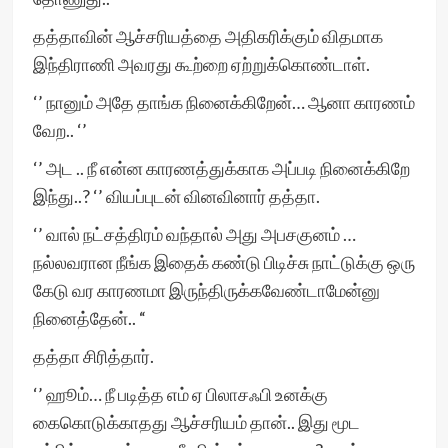
தத்தாவின் ஆச்சரியத்தை அதிகரிக்கும் விதமாக
இந்திராணி அவரது கூற்றை ஏற்றுக்கொண்டாள்.
‘’ நானும் அதே தாங்க நினைக்கிறேன்… ஆனா காரணம்
வேற.. ‘’
‘’ அட .. நீ என்ன காரணத்துக்காக அப்படி நினைக்கிறே
இந்து..? ‘’ வியப்புடன் வினவினார் தத்தா.
‘’ வால் நட்சத்திரம் வந்தால் அது அபசகுனம் …
நல்லவரான நீங்க இதைக் கண்டு பிடிச்சு நாட்டுக்கு ஒரு
கேடு வர காரணமா இருந்திருக்கவேண்டாமேன்னு
நினைத்தேன்.. “
தத்தா சிரித்தார்.
‘’ ஹூம்… நீ படித்த எம் ஏ பிலாசஃபி உனக்கு
கைகொடுக்காதது ஆச்சரியம் தான்.. இது மூட