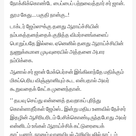
நோக்கிக்கொண்டே பைப்பைப் பற்றவைத்தார் சர் ஜான்.
தூம கேது… பகுதி நான்கு..!
டாக்டர் ஜேம்ஸுக்கு தனது ஆராய்ச்சியின்
நம்பகத்தனத்தைக் குறித்த விமர்சனங்களைப்
பொறுப்பதே இல்லை. ஏனெனில் தனது ஆராய்ச்சியின்
நுணுக்கமான முடிவுரையில் அத்தனை அபார
நம்பிக்கை.
ஆனால் சர் ஜான் மேக்பெர்சன் இங்கிலாந்தே மதிக்கும்
மிகப்பெரிய விஞ்ஞானியும் கூட என்பதால் அவர்
கூறுவதைக் கேட்க முனைந்தான்.
‘’ தயவு செய்து என்னைத் தவறாகப் புரிந்து
கொள்ளாதீர்கள் ஜேம்ஸ்.. இன்று மதிய உணவில் நேச்சர்
இதழின் ஆசிரியரிடம் பேசிக்கொண்டிருந்தபோது அவர்
என்னிடம் உங்கள் ஆராய்ச்சிக் கட்டுரையைக்
காட்டினார். நானும் வானவியல் அறிவியலில் நாட்டம்