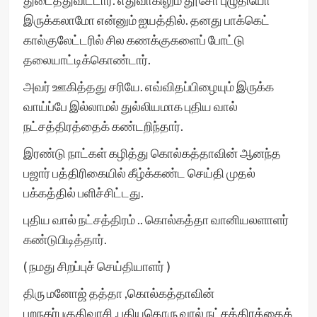
துடைத்துவிட்டார். எதுவாகிலும் தூசோ புழுதியோ
இருக்கலாமோ என்னும் ஐயத்தில். தனது பாக்கெட்
கால்குலேட்டரில் சில கணக்குகளைப் போட்டு
தலையாட்டிக்கொண்டார்.
அவர் ஊகித்தது சரியே. எவ்விதப்பிழையும் இருக்க
வாய்ப்பே இல்லாமல் துல்லியமாக புதிய வால்
நட்சத்திரத்தைக் கண்டறிந்தார்.
இரண்டு நாட்கள் கழித்து கொல்கத்தாவின் ஆனந்த
பஜார் பத்திரிகையில் கீழ்க்கண்ட செய்தி முதல்
பக்கத்தில் பளிச்சிட்டது.
புதிய வால் நட்சத்திரம் .. கொல்கத்தா வானியலளாளர்
கண்டுபிடித்தார்.
( நமது சிறப்புச் செய்தியாளர் )
திரு மனோஜ் தத்தா ,கொல்கத்தாவின்
புறநகர்பகுதிவாசி ,புதியதொரு வால் நட்சத்திரத்தைக்