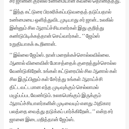
சர் ஜானின் குரலில் உண்மையான கவலை தொனித்தது.
’’ இந்த கட்டுரை பிரசுரிக்கப்படுவதைத் தடுப்பதால்
உண்மையை ஒளித்துவிடமுடியாது சர் ஜான்.. உலகில்
இன்னும் சில ஆராய்ச்சியாளர்கள் இது குறித்து
கண்டுபிடிக்கத்தான் செய்வார்கள்.. ‘’ ஜேம்ஸ்
உறுதியாகக் கூறினான்.
‘’ இல்லை ஜேம்ஸ். நான் மறைக்கச்சொல்லவில்லை.
ஆனால் விளைவின் மோசத்தைக் குறைத்துச்சொல்ல
வேண்டுகிறேன். உங்கள் கட்டுரையில் சில ஆனால் கள்
சில இருப்பினும் கள் சேர்த்து உங்கள் ஆராய்ச்சி
திட்டவட்டமான எந்த முடிவுக்கும் செல்லாமல்
மழுப்பப்படவேண்டும். உலகமெங்கும் இருக்கும்
ஆராய்ச்சியாளர்களின் முடிவையும் எனது அதிகார
பலத்தை வைத்து தடுக்கப் பார்க்கிறேன்.. ‘’ என்ற சர்
ஜானை இடைமறித்தான் ஜேம்ஸ்.