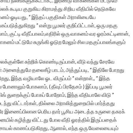
சாய நிலங்களுக்கூடாக,.. இரண்டு வாகனங்கள் மட்டுமே
்லக் கூடிய குறுகிய கிராமத்து சிறிய வீதியில் நெடுகவே
னம் ஓடியது, ” இந்தப் பகுதிகள் அராலியையே
கப்படுத்துகிறது ” என்று பூமலர் குறிப்பிட்டாள், ஒரு மதகு
், குட்டி வீதீப்பாலம்,எதிரில் ஒரு வாகனம் வர ஓரம்கட்டினான்,
னம் மட்டுமே சுருங்கி ஓடுற மேலும் சில மதகுப்பாலங்களும்
குள்ளே சுற்றிக் கொண்டிருப்பான், வீடு வந்து சேரவே
கள் அனைத்துமே தலைகீழ் பாடம், அத்துப்படி, ” இதிலே போறது
து, இந்த வழியாலே ஓட விருப்பம் ” என்றாள்,, ” இந்த
போனாலும் போகலாம், ( தீவுப் பிரதேசம் ) இப்படி பூமலர்
கிங் துறைக்குப் போகப் போறோம், இந்த வீதியாலே விடு ”
்து விட்டார்கள், தில்லை அராலித்துறையில் பார்த்தது
க ஒரே இணைப்பிலான பெரிய தார் பூசிய அடைத்த உருளை தகரக்
ல் கழித்து விட்டது போல வீதி ஓரத்தில் இருப்பதைக்
ற சாயல் காணப்படுகிறது, ஆனால், எந்த ஒரு வேலையையும்