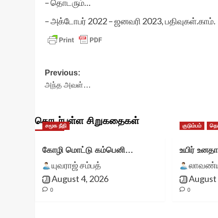
– தொடரும்…
– அக்டோபர் 2022 – ஜனவரி 2023, பதிவுகள்.காம்.
Post
Previous:
அந்த அவள்…
navigation
தொடர்புள்ள சிறுகதைகள்
சமூக நீதி
குடும்பம்
தொ
கோழி மொட்டு கம்பெனி…
உயிர் உனத
யுவராஜ் சம்பத்
லாவண்யா
August 4, 2026
August 
0
0