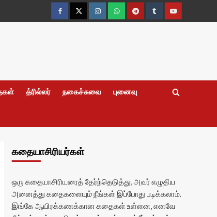
Facebook
Twitter
Instagram
Whatsapp
Telegram
Tumblr
YouTube
தைகள்
த்ரில்லர்
நகைச்சுவை
புனைவு
கதையாசிரியர்கள்
ஒரு கதையாசிரியரைத் தேர்ந்தெடுத்து, அவர் எழுதிய
அனைத்து கதைகளையும் நீங்கள் இப்போது படிக்கலாம்.
இங்கே ஆயிரக்கணக்கான கதைகள் உள்ளன, எனவே