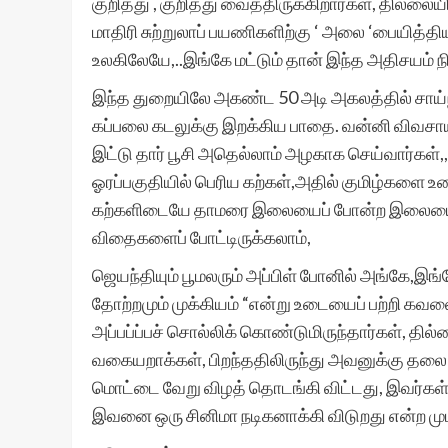
குறித்து , குறித்து வைத்திருக்கிறார்கள், தில
மாதிரி சுற்றுலாப் பயணிகளிற்கு ‘ அலை ‘பையித்திய
உலகிலேயே,..இங்கே மட்டும் தான் இந்த அதிசயம் 
இந்த துறையிலே அகண்ட 50 அடி அகலத்தில் சாய்ந்
கப்பலை கடலுக்கு இறக்கிய பாதை. வன்னி விவசாய
இட்டு தார் பூசி அதெல்லாம் அழகாக செய்வார்கள்,
ஓரப்பகுதியில் பெரிய கற்கள்,அதில் குமிழ்களை உடை
கற்களிடையே தாமரை இலையைப் போன்ற இலையைக்
விதைகளைப் போட்டிருக்கலாம்,
ஜெயந்தியும் பூமலரும் அப்பிள் போனில் அங்கே,இங்
தோற்றமும் முக்கியம் “என்று உடையைப் பற்றி க
அப்பப்ப்பச் சொல்லிக் கொண்டுமிருந்தார்கள், தில்
வகையறாக்கள், பிறந்ததிலிருந்து அவனுக்கு தலை 
மொட்டை வேறு விழத் தொடங்கி விட்டது, இவர்கள் 
இவனை ஒரு சினிமா நடிகனாக்கி விடுறது என்ற முடி