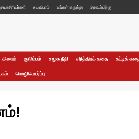
யாசிரியர்கள்
சுயவிபரம்
உங்கள் கருத்து
தொடர்பிற்கு
கிரைம்
குடும்பம்
சமூக நீதி
சரித்திரக் கதை
சுட்டிக் க
டகம்
மொழிபெயர்ப்பு
ம்!