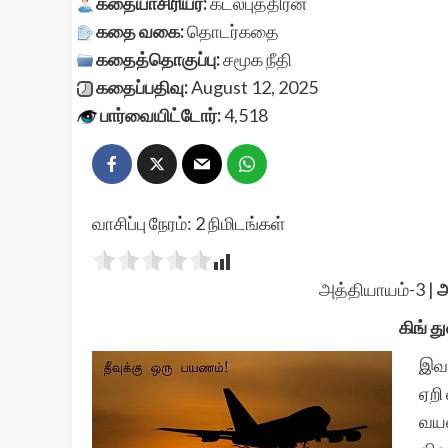
கதையாசிரியர்:
கடல்புத்திரன்
கதை வகை:
தொடர்கதை
கதைத்தொகுப்பு:
சமூக நீதி
கதைப்பதிவு:
August 12, 2025
பார்வையிட்டோர்:
4,518
வாசிப்பு நேரம்:
2
நிமிடங்கள்
அத்தியாயம்-3
|
அ
கிங் 
இவா
ஏறி
வயல