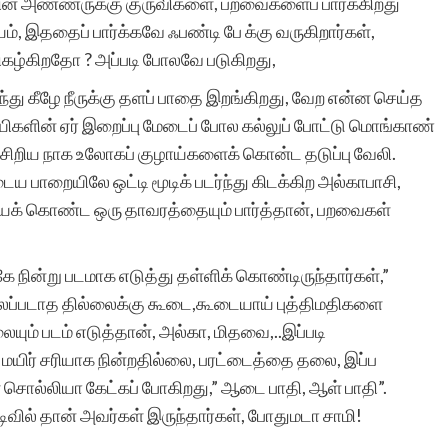
்லையின் அண்ணருக்கு குருவிகளை, பறவைகளைப் பார்க்கிறது
ம், இததைப் பார்க்கவே ஃபண்டி பே க்கு வருகிறார்கள்,
நிகழ்கிறதோ ? அப்படி போலவே படுகிறது,
பாரதி த
து கீழே நீருக்கு தளப் பாதை இறங்கிறது, வேற என்ன செய்த
ிகளின் ஏர் இறைப்பு மேடைப் போல கல்லுப் போட்டு மொங்காண்
,சிறிய நாக உலோகப் குழாய்களைக் கொன்ட தடுப்பு வேலி.
ய பாறையிலே ஒட்டி மூடிக் படர்ந்து கிடக்கிற அல்காபாசி,
 கொண்ட ஒரு தாவரத்தையும் பார்த்தான், பறவைகள்
கே நின்று படமாக எடுத்து தள்ளிக் கொண்டிருந்தார்கள்,”
வலைப்படாத தில்லைக்கு கூடை,கூடையாய் புத்திமதிகளை
லையும் படம் எடுத்தான், அல்கா, மிதவை,..இப்படி
மயிர் சரியாக நின்றதில்லை, பரட்டைத்தை தலை, இப்ப
சொல்லியா கேட்கப் போகிறது,” ஆடை பாதி, ஆள் பாதி”.
வில் தான் அவர்கள் இருந்தார்கள், போதுமடா சாமி!