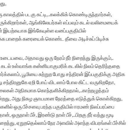
து,
ரு காலத்தில் படகு கட்டி,..கலக்கிக் கொண்டிருந்தார்கள்,
ஒரு கூகுள் தேடலில்
இருக்கிறார்கள், ஆங்கிலேயர்கள் எப்பவும் கடல் வலிமையைக்
கள் இயற்கயாக இங்கேயுள்ள வனப்பகுதியில்
உங்கள் தளத்தை
்க பாறைக் கரையைக் கொண்ட தீவை அடிச்சுப் பிடிச்சு
வந்தடைந்து என்
கதைகளை அங்கு
உடையவை, அதாவது ஒரு நேரம் நீர் நிறைந்து இருக்கும்,.
ு கடல் உள்வாங்க கன்னியாகுமரிக் கடலில் நிலம் தெரிந்ததை
கண்டேன். உங்கள்
க்கலாம், பூமியை சுற்றுற போது சந்திரன் இப்பகுதிக்கு அதிக
தளத்தின் வடிவமைப்பும்,
து சந்திரனுகே ஏறி போய் விடலாம் போல கிட்ட வருகிறதோ,
 அலைகள் அதிகமாக கொந்தளிக்கிறதால்,..காற்றழுத்தம்
இயங்குமுறையும் சிறப்பாக
்றது, அது நிகழ ஞாயமான நேரத்தை எடுத்துக் கொள்கிறது,
இருக்கிறது. வாழ்த்துகளும்
் ஒரு பீச்சளவு பரந்த பகுதியில் ஈரமண் நிலப்பரப்பை
நன்றியும்!
், ஒருநாள் பீச், இரண்டு நாள் பீச்,..பிறகு நீர் வந்து மூடி
குறைந்து, ஏறுறதெல்லாம் நேர அளவில் அளந்த விபரங்கள் பீச்சில்