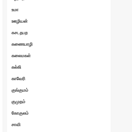
உமா
ஊழியன்
கசடதபற
கணையாழி
கலைமகள்
கல்கி
காவேரி
குங்குமம்
குமுதம்
கோகுலம்
சாவி