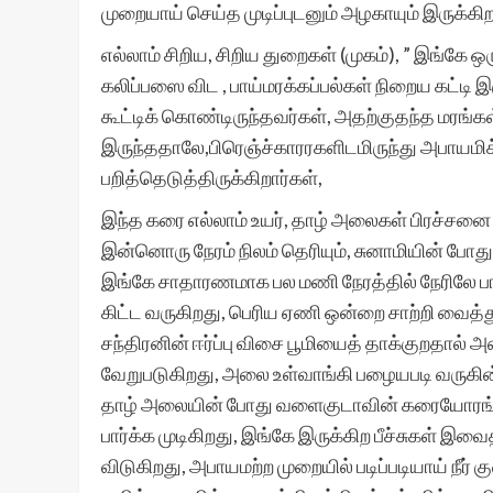
முறையாய் செய்த முடிப்புடனும் அழகாயும் இருக்கிற
எல்லாம் சிறிய, சிறிய துறைகள் (முகம்), ” இங்கே ஒ
கலிப்பஸை விட , பாய்மரக்கப்பல்கள் நிறைய கட்டி 
கூட்டிக் கொண்டிருந்தவர்கள், அதற்குதந்த மரங்
இருந்ததாலே,பிரெஞ்ச்காரரகளிடமிருந்து அபாயமிக
பறித்தெடுத்திருக்கிறார்கள்,
இந்த கரை எல்லாம் உயர், தாழ் அலைகள் பிரச்சனை 
இன்னொரு நேரம் நிலம் தெரியும், சுனாமியின் போத
இங்கே சாதாரணமாக பல மணி நேரத்தில் நேரிலே பார்
கிட்ட வருகிறது, பெரிய ஏணி ஒன்றை சாற்றி வைத்
சந்திரனின் ஈர்ப்பு விசை பூமியைத் தாக்குறதால்
வேறுபடுகிறது, அலை உள்வாங்கி பழையபடி வருகின
தாழ் அலையின் போது வளைகுடாவின் கரையோரங்களில
பார்க்க முடிகிறது, இங்கே இருக்கிற பீச்சுகள் இவைதான
விடுகிறது, அபாயமற்ற முறையில் படிப்படியாய் நீர் 