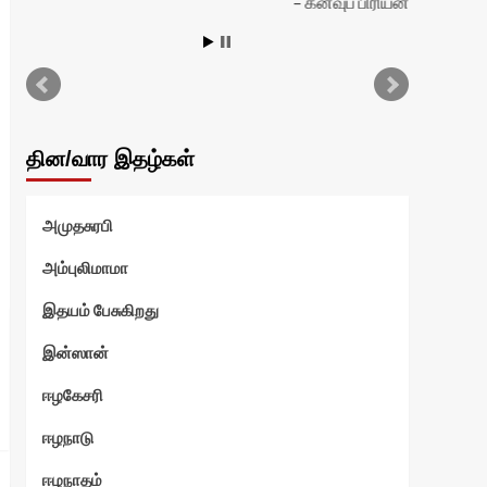
கனவுப் பிரியன்
தின/வார இதழ்கள்
அமுதசுரபி
அம்புலிமாமா
இதயம் பேசுகிறது
இன்ஸான்
ஈழகேசரி
ஈழநாடு
ஈழநாதம்