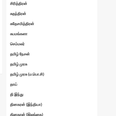
சிரித்திரன்
சுதந்திரன்
சுதேசமித்திரன்
சுபமங்களா
செம்மலர்
தமிழ் நேசன்
தமிழ் முரசு
தமிழ் முரசு (ம.பொ.சி)
தாய்
தி இந்து
தினகரன் (இந்தியா)
தினகரன் (இலங்கை)