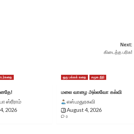
Next:
கிடைத்த பரிசு!
டர்கதை
ஒரு பக்கக் கதை
சமூக நீதி
ானதே!
மலை வாழை அல்லவோ கல்வி
 ஸ்ரீராம்
எஸ்.மதுரகவி
4, 2026
August 4, 2026
0