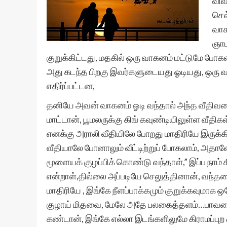
விவ
செல
வாக
ஞாப
குறுக்கிட்டது, மதகில் ஒரு வாகனம் மட்டுமே போகலாம
அது கடந்த பிறகு இவர்களுடையது ஓடியது, ஒரு வாக
எதிர்ப்பட்டன,
தனியே அவன் வாகனம் ஓடி வந்தால் அந்த வீதிவலைக்
மாட்டான், பூமலருக்கு கிங் கவுண்டியிலுள்ள வீதி
எனக்கு அராலி வீதியிலே போறது மாதிரியே இருக்கிற
வீதியாலே போனாலும் வீட்டிற்றுப் போகலாம், அதாலே 
மூளையக் குழப்பிக் கொண்டு வந்தாள்,” இப்ப நாம் 
என்றாள்,தில்லை அப்படியே செலுத்தினான், வந்தடைந
மாதிரியே , இங்கே நீளப்பாக்கமும் குறுக்கவுமா
குழாய் மிதவை, மேலே அதே பலகைத்தளம்…பாவனையி
கண்டான், இங்கே எல்லா இடங்களிலுமே கிராமப்பு