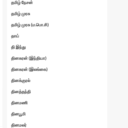
தமிழ் நேசன்
தமிழ் முரசு
தமிழ் முரசு (ம.பொ.சி)
தாய்
தி இந்து
தினகரன் (இந்தியா)
தினகரன் (இலங்கை)
தினக்குரல்
தினத்தந்தி
தினமணி
தினபூமி
தினமலர்