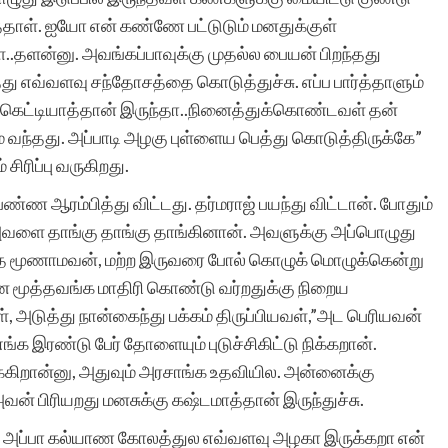
த்தாள். ஐயோ என் கண்ணே பட்டுடும் மனதுக்குள்
ள..தளன்னு. அவங்கப்பாவுக்கு முதல்ல பையன் பிறந்தது
 எவ்வளவு சந்தோசத்தை கொடுத்துச்சு. எப்ப பார்த்தாளும்
பவானி சச்சிதானந்
லயும் கெட்டியாத்தான் இருந்தா..நினைத்துக்கொண்டவள் தன்
்தது. அப்பாடி அழகு புள்ளைய பெத்து கொடுத்திருக்கே”
ரிப்பு வருகிறது.
ண்ண ஆரம்பித்து விட்டது. தர்மராஜ் பயந்து விட்டான். போதும்
அவளை தாங்கு தாங்கு தாங்கினான். அவளுக்கு அப்பொழுது
கிறதே மூணாமவன், மற்ற இருவரை போல் கொழுக் மொழுக்கென்று
ை மூத்தவங்க மாதிரி கொண்டு வர்றதுக்கு நிறைய
 அடுத்து நான்கைந்து பக்கம் திருப்பியவள்,”அட பெரியவன்
ங்க இரண்டு பேர் தோளையும் புடுச்சிகிட்டு நிக்கறான்.
க்கிறான்னு, அதுவும் அரசாங்க உதவியில. அன்னைக்கு
் பிரியறது மனசுக்கு கஷ்டமாத்தான் இருந்துச்சு.
ரட்ட அப்பா கல்யாண கோலத்துல எவ்வளவு அழகா இருக்கறா என்