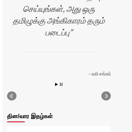
செய்யுங்கள், அது ஒரு
உற
தமிழுக்கு அங்கிகாரம் தரும்
தன்
படைப்பு
வ
ரவி சங்கர்
தின/வார இதழ்கள்