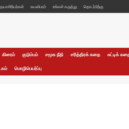
யாசிரியர்கள்
சுயவிபரம்
உங்கள் கருத்து
தொடர்பிற்கு
கிரைம்
குடும்பம்
சமூக நீதி
சரித்திரக் கதை
சுட்டிக் க
டகம்
மொழிபெயர்ப்பு