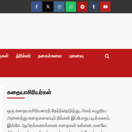
Facebook
Twitter
Instagram
Whatsapp
Telegram
Tumblr
YouTube
தைகள்
த்ரில்லர்
நகைச்சுவை
புனைவு
கதையாசிரியர்கள்
ஒரு கதையாசிரியரைத் தேர்ந்தெடுத்து, அவர் எழுதிய
அனைத்து கதைகளையும் நீங்கள் இப்போது படிக்கலாம்.
இங்கே ஆயிரக்கணக்கான கதைகள் உள்ளன, எனவே