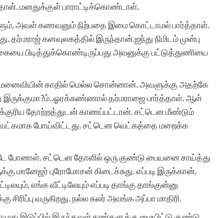
ிதான். மனதுக்குள் பாராட்டிக்கொண்டாள்.
ளும், அவள் கணவனும் நிற்பதை இமை கொட்டாமல் பார்த்தாள்.
நன்றி!உண்மையில்
ு. தர்மராஜ் கனவுலகத்தில் இருந்தான்.ஐந்து நிமிடம் முன்பு
ையை பிடித்துக்கொண்டிருப்பது அவனுக்கு பட்டுத்துணியை
வரவேற்க வேண்டிய சிறந்த
விடயம். எமது ஆக்கங்கள
கு, மனைவியின் காதில் மெல்ல சொன்னான். அவளுக்கு அதற்கே
இப்படியும் பிரபல படுத்தலாம்
து இருக்குமா?ம்..ஓரக்கண்ணால் தர்மராஜை பார்த்தாள். ஆள்
்குரிய தோற்றத்துடன் காணப்பட்டான். சட்டென மீண்டும்
என அறிந்து பெருமையும்
 வெட்கமாக போய்விட்டது. சட்டென வெட்கத்தை மறைக்க
மகிழ்ச்சியும்
கொள்கின்றேன். வளர்க
்டே போனாள். சட்டென தோளில் ஒரு குண்டு பையனை சாய்த்து
க்கு மானேஜர் புரோமோசன் கிடைச்சுது. எப்படி இருக்கான்,
வளர்க அனைத்துலக
ிலயும், எங்க வீட்டிலேயும் எப்படி தாங்கு தாங்குன்னு
சிறப்பும் வளரட்டும்
சிரிப்பு வருகிறது. நல்ல கலர் அவங்க அப்பா மாதிரி.
பொழுது இடுப்பில் இருந்தவள் கண்களுக்கு மையிட்டு குண்டு