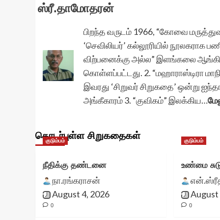
ஸ்ரீ.தாமோதரன்
பிறந்த வருடம் 1966, “கோவை மருத்
‘செவிலியர்’ கல்லூரியில் நூலகராக பணி
விற்பனைக்கு அல்ல” இளங்கலை ஆங்கில
கொள்ளப்பட்டது. 2. “மஹாராஸ்டிரா மாநி
இவரது ‘சிறுவர் சிறுகதை’ ஒன்று ஐந்தாம
அங்கீகாரம் 3. “குவிகம்” இலக்கிய…
மேல
தொடர்புள்ள சிறுகதைகள்
குடும்பம்
குடும்பம்
நீதிக்கு தண்டனை
உண்மை சுட
நா.ரங்கராசன்
என்.ஸ்ர
August 4, 2026
August 
0
0