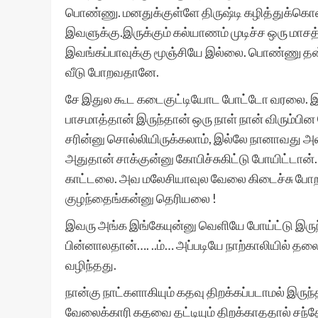
பொண்ணு. மனதுக்குள்ளே திருஷ்டி கழித்துக்கொண
இவளுக்கு.இருக்கும் கல்யாணம் முடிச்ச ஒரு மாச
இவங்கப்பாவுக்கு மூஞ்சியே இல்லை. பொண்ணு தன
வீடு போறவதானே.
சே இதுல கூட கடைகுட்டியோட போட்டோ வரலை. இவ
பாசமாத்தான் இருந்தான் ஒரு நாள் நான் விரும
சரின்னு சொல்லியிருக்கலாம், இல்லே நானாவது அவங
அதுதான் சாக்குன்னு கோபிச்சுகிட்டு போயிட்
காட்டலை. அவ மலேசியாவுல வேலை கிடைச்சு போற
குழந்தைங்கன்னு தெரியலை !
இவரு அங்க இங்கேயுன்னு வெளியே போய்ட்டு இரு
பின்னாலதான்…. ..ம்… அப்படியே நாற்காலியில் தல
வழிந்தது.
நான்கு நாட்களாகியும் கதவு திறக்கப்படாமல் இருந்
வேலைக்காரி கதவை தட்டியும் திறக்காததால் சந்தே