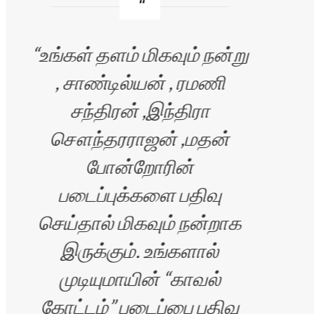
உங்கள் தளம் மிகவும் நன்று
, சாண்டில்யன் , ரமணி
எ
ை
சந்திரன் ,இந்திரா
பி
சௌந்தரராஜன் ,மதன்
ந
போன்றோரின்
எழ
படைப்புக்களை பதிவு
ய
செய்தால் மிகவும் நன்றாக
இருக்கும். உங்களால்
சிக
முடியுமாயின் “காவல்
செல
கோட்டம்” படைப்பை பதிவு
எ