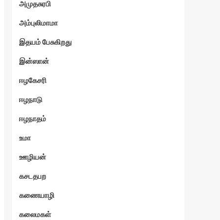
அமுதசுரபி
அம்புலிமாமா
இதயம் பேசுகிறது
இன்ஸான்
ஈழகேசரி
ஈழநாடு
ஈழநாதம்
உமா
ஊழியன்
கசடதபற
கணையாழி
கலைமகள்