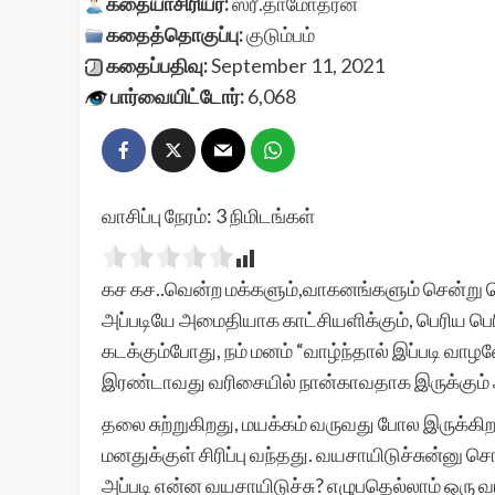
கதையாசிரியர்:
ஸ்ரீ.தாமோதரன்
கதைத்தொகுப்பு:
குடும்பம்
கதைப்பதிவு:
September 11, 2021
பார்வையிட்டோர்:
6,068
வாசிப்பு நேரம்:
3
நிமிடங்கள்
கச கச..வென்ற மக்களும்,வாகனங்களும் சென்று க
அப்படியே அமைதியாக காட்சியளிக்கும், பெரிய 
கடக்கும்போது, நம் மனம் “வாழ்ந்தால் இப்படி வா
இரண்டாவது வரிசையில் நான்காவதாக இருக்கும் அ
தலை சுற்றுகிறது, மயக்கம் வருவது போல இருக்கி
மனதுக்குள் சிரிப்பு வந்தது. வயசாயிடுச்சுன்னு 
அப்படி என்ன வயசாயிடுச்சு? எழுபதெல்லாம் ஒரு வய