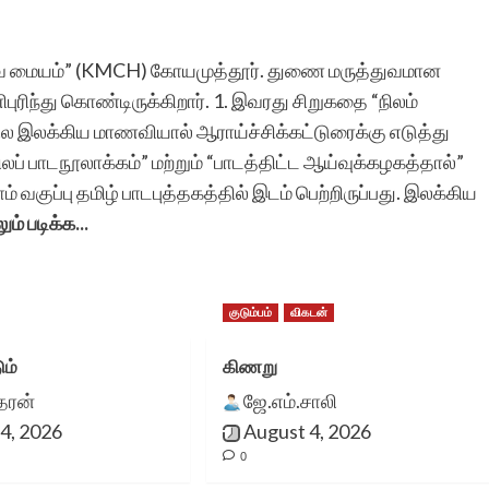
துவ மையம்” (KMCH) கோயமுத்தூர். துணை மருத்துவமான
புரிந்து கொண்டிருக்கிறார். 1. இவரது சிறுகதை “நிலம்
 இலக்கிய மாணவியால் ஆராய்ச்சிக்கட்டுரைக்கு எடுத்து
லப் பாடநூலாக்கம்” மற்றும் “பாடத்திட்ட ஆய்வுக்கழகத்தால்”
் வகுப்பு தமிழ் பாடபுத்தகத்தில் இடம் பெற்றிருப்பது. இலக்கிய
ும் படிக்க...
குடும்பம்
விகடன்
ும்
கிணறு
ீதரன்
ஜே.எம்.சாலி
4, 2026
August 4, 2026
0