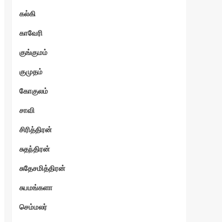
கல்கி
காவேரி
குங்குமம்
குமுதம்
கோகுலம்
சாவி
சிரித்திரன்
சுதந்திரன்
சுதேசமித்திரன்
சுபமங்களா
செம்மலர்