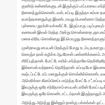
குண்டு கன்னங்களுடன் இருக்கும் பாப்பாவை பார்
நினைத்துக்கொண்டவள், எப்படி இருந்தா சும்மா த
ஏமாற்றமானதுக்கு இரண்டாவது பொண்ணா பிறந்தது
புள்ளைய தூக்கி வச்சுகிட்டே இருப்பாரு. படிப்பு
கணவன் இவள் பிறந்த அன்று சொன்னதை ஞாபகம் வந
மனசு விரிய சொன்னது இப்பொழுது நினைத்தாளும் சி
மூன்றாவது பையன் பிறக்கும் போது உடம்பு தகராறு ப
கொஞ்ச நாள் கழிச்சு ஆபரேசன் பண்ணிக்கலாம். 
சிரிப்புத்தான். போட்டோவில் பார்த்தாலே தெரி
இல்லாமல் வற்றலாய் தெரிந்தான். எப்படியோ இவன
கஷ்டப்பட்டோம். மனதுக்குள் சொல்லிக்கொண்டவள்,
அமெரிக்கா கிளம்பினப்ப எடுத்த போட்டோ”, எப்படி எ
இவருக்கு ஒரே சந்தோசம் பையன் பாரின் போய் படி
இவருக்கு ஒரே கொண்டாட்டம்தான்.இருந்தாலும் அவன
அடுத்து அடுத்து இன்னும் நான்கு பக்கங்கள் பு