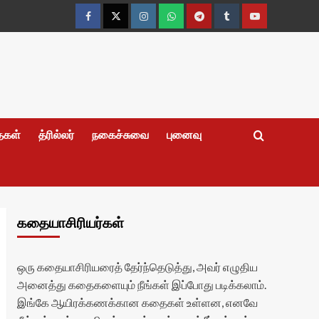
Facebook
Twitter
Instagram
Whatsapp
Telegram
Tumblr
YouTube
தைகள்
த்ரில்லர்
நகைச்சுவை
புனைவு
கதையாசிரியர்கள்
ஒரு கதையாசிரியரைத் தேர்ந்தெடுத்து, அவர் எழுதிய
அனைத்து கதைகளையும் நீங்கள் இப்போது படிக்கலாம்.
இங்கே ஆயிரக்கணக்கான கதைகள் உள்ளன, எனவே