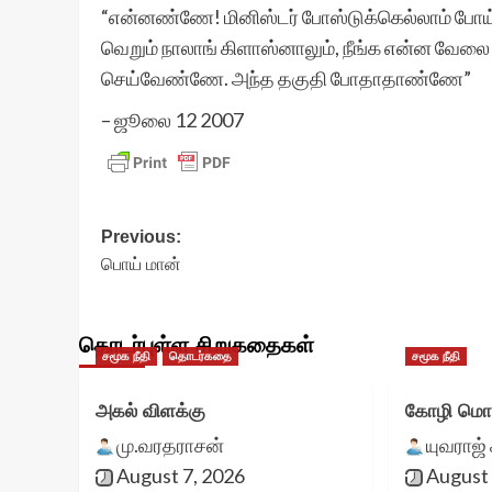
“என்னண்ணே! மினிஸ்டர் போஸ்டுக்கெல்லாம் போய்
வெறும் நாலாங் கிளாஸ்னாலும், நீங்க என்ன வேலை
செய்வேண்ணே. அந்த தகுதி போதாதாண்ணே”
– ஜூலை 12 2007
Post
Previous:
பொய் மான்
navigation
தொடர்புள்ள சிறுகதைகள்
சமூக நீதி
தொடர்கதை
சமூக நீதி
அகல் விளக்கு
கோழி மொட
மு.வரதராசன்
யுவராஜ் 
August 7, 2026
August 