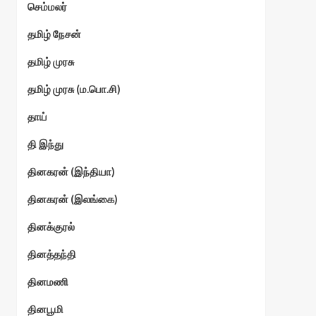
செம்மலர்
தமிழ் நேசன்
தமிழ் முரசு
தமிழ் முரசு (ம.பொ.சி)
தாய்
தி இந்து
தினகரன் (இந்தியா)
தினகரன் (இலங்கை)
தினக்குரல்
தினத்தந்தி
தினமணி
தினபூமி