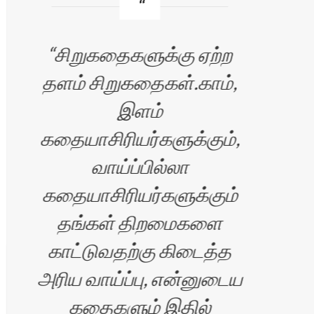
சிறுகதைகளுக்கு ஏற்ற
I
தளம் சிறுகதைகள்.காம்,
Sir
இளம்
p
கதையாசிரியர்களுக்கும்,
por
்
வாய்ப்பில்லா
and
கதையாசிரியர்களுக்கும்
o
தங்கள் திறமைகளை
bud
்
காட்டுவதற்கு கிடைத்த
அரிய வாய்ப்பு, என்னுடைய
p
ு
கதைகளும் இதில்
w