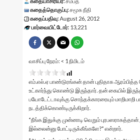
கதையாசிரியர்:
சம்பத்
கதைத்தொகுப்பு:
சமூக நீதி
கதைப்பதிவு:
August 26, 2012
பார்வையிட்டோர்:
13,221
வாசிப்பு நேரம்:
< 1
நிமிடம்
எம்.எல்.ஏ பாண்டுரங்கன் தான் புதிதாக ஆரம்பித
உட்கார்ந்து கொண்டு இருந்தார். தன் கையில் இருந்
பயோடேட்டாவுக்கு சொந்தக்காரரையும் மாறிமாறி பார்
நடத்திக்கொண்டிருக்கிறார்.
“நீங்க இதுக்கு முன்னாடி வெறும் புரபஸராகத்தான் 
இல்லைன்னு போட்டிருக்கீங்களே?” என்றார்.