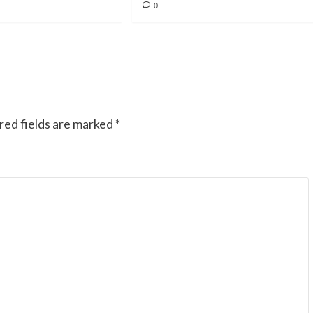
0
இத்தளத்தின் உதவியால்
தான். கதைக்கு ஏற்ற
படத்தினை தேர்வு செய்து
வெளியிடுவது தங்களின்
red fields are marked
*
தனி சிறப்பு. மீண்டும்
ஒருமுறை எனது மனமார்ந்
நன்றியை தெரிவித்துக்
கொள்கிறேன். நன்றிகளுடன
இரா.கலைச்செல்வி.