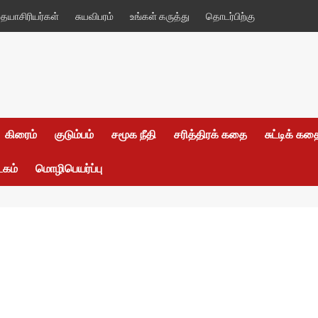
யாசிரியர்கள்
சுயவிபரம்
உங்கள் கருத்து
தொடர்பிற்கு
கிரைம்
குடும்பம்
சமூக நீதி
சரித்திரக் கதை
சுட்டிக் க
டகம்
மொழிபெயர்ப்பு