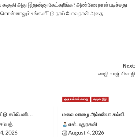
 தகுதி அது இதுன்னு கேட்கறீங்க? அண்ணே நான் படிச்சது
 சொன்னாலும் உங்க வீட்டு நாய் போல நான் அதை
மிக்க மகிழ்ச்சி. ஒவ்வொரு
தடவையும் எனது கதை
இணையதளத்தில்
சேர்க்கப்பட்டுள்ளது என்ற
Next:
செய்தி அறிந்து உண்மையில
வாஜி வாஜி சிவாஜி
மகிழ்ந்து போகிறேன்.
உங்களின் சேவை
ஒரு பக்கக் கதை
சமூக நீதி
அளப்பரியது. உலகெங்கிலும
்டு கம்பெனி…
மலை வாழை அல்லவோ கல்வி
இருக்கும் தமிழர்களால்
சம்பத்
எஸ்.மதுரகவி
எனது கதை படிக்கப் படுவத
4, 2026
August 4, 2026