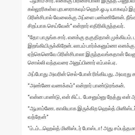
“ஆமாம் சார். எனக்கு பிரின்சிபாலா இருந்த அனு
கல்லூரிகள்ல புரபஸராகவும் ஹெச்.ஓ.டி யாகவும் இ
பிரின்சிபால் வேலைக்கு அப்ளை பண்ணினேன். நீங
சிறப்பாக செய்வேன்” என்றார் எதிரிலிருந்தவர்.
“தோ பாருங்க சார். எனக்கு தகுதிதான் முக்கியம்
இறங்கியிருக்கிறேன். லாபம் பார்க்கனும்னா என
ஏற்கெனெவே பிரின்சிபாலா இருந்தவங்கதான் வேணும
சொல்லி வந்தவரை அனுப்பினார் எம்.எல்.ஏ.
அப்போது அவரின் செல்·போன் ரிங்கியது. அவரது கட்
“அண்ணே வணக்கம்” என்றார் பாண்டுரங்கன்.
“என்ன பாண்டு, என் கிட்ட பேசனும்னு நேத்து என் 
“ஆமாம்ணே. காலியாக இருக்கிற ஹெல்த் மினிஸ்டர
வந்தேன்”
“ம்..ம்…ஹெல்த் மினிஸ்டர் போஸ்டா! அது சம்பந்தமா