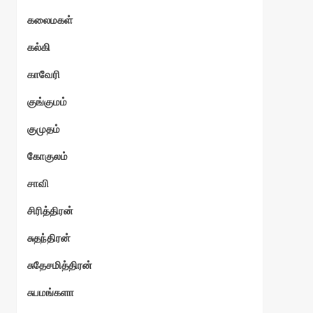
கலைமகள்
கல்கி
காவேரி
குங்குமம்
குமுதம்
கோகுலம்
சாவி
சிரித்திரன்
சுதந்திரன்
சுதேசமித்திரன்
சுபமங்களா