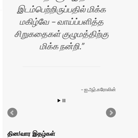
இடம்பெற்றிருப்பதில் மிக்க
மகிழ்வே – வாய்ப்பளித்த
Si
சிறுகதைகள் குழுமத்திற்கு
yo
மிக்க நன்றி.
த
ஐ.ஆர்.கரோலின்
்
தின/வார இதழ்கள்