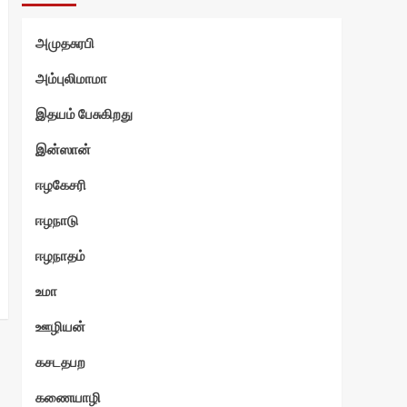
்வி
அமுதசுரபி
அம்புலிமாமா
இதயம் பேசுகிறது
இன்ஸான்
ஈழகேசரி
ஈழநாடு
ஈழநாதம்
உமா
ஊழியன்
கசடதபற
கணையாழி