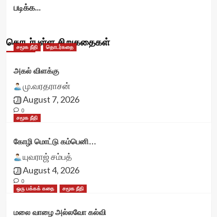
படிக்க...
தொடர்புள்ள சிறுகதைகள்
சமூக நீதி
தொடர்கதை
அகல் விளக்கு
மு.வரதராசன்
August 7, 2026
0
சமூக நீதி
கோழி மொட்டு கம்பெனி…
யுவராஜ் சம்பத்
August 4, 2026
0
ஒரு பக்கக் கதை
சமூக நீதி
மலை வாழை அல்லவோ கல்வி