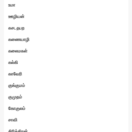
உமா
ஊழியன்
கசடதபற
கணையாழி
கலைமகள்
கல்கி
காவேரி
குங்குமம்
குமுதம்
கோகுலம்
சாவி
சிரித்திரன்