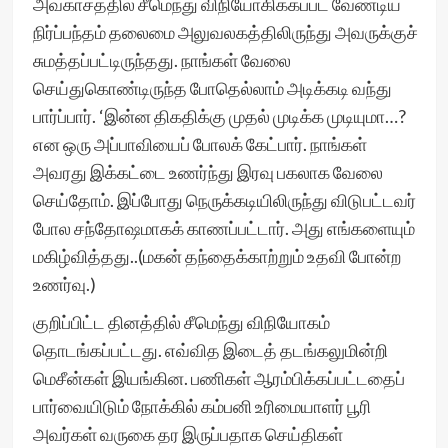
அவகாசத்தில் சீமெந்து விநியோகிக்கப்பட வேண்டிய
நிர்ப்பந்தம் தலைமை அலுவலகத்திலிருந்து அவருக்குச்
சுமத்தப்பட்டிருந்தது. நாங்கள் வேலை
செய்துகொண்டிருந்த போதெல்லாம் அடிக்கடி வந்து
பார்ப்பார். ‘இன்ன திகதிக்கு முதல் முடிக்க முடியுமா…?
என ஒரு அப்பாவியைப் போலக் கேட்பார். நாங்கள்
அவரது இக்கட்டை உணர்ந்து இரவு பகலாக வேலை
செய்தோம். இப்போது நெருக்கடியிலிருந்து விடுபட்டவர்
போல சந்தோஷமாகக் காணப்பட்டார். அது எங்களையும்
மகிழ்வித்தது..(மகன் தந்தைக்காற்றும் உதவி போன்ற
உணர்வு.)
குறிப்பிட்ட தினத்தில் சீமெந்து விநியோகம்
தொடங்கப்பட்டது. எவ்வித இடைத் தடங்கலுமின்றி
மெசீன்கள் இயங்கின. பணிகள் ஆரம்பிக்கப்பட்டதைப்
பார்வையிடும் நோக்கில் கம்பனி உரிமையாளர் பூரி
அவர்கள் வருகை தர இருப்பதாக செய்திகள்