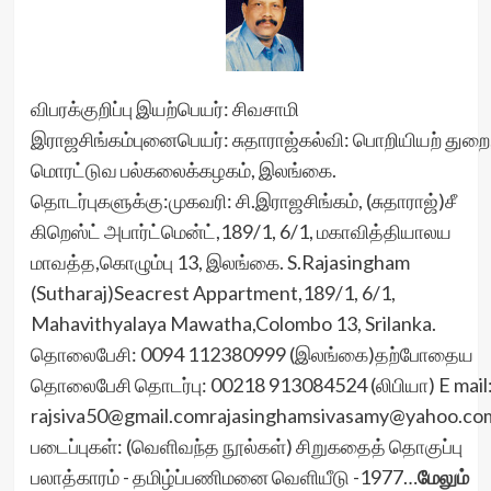
விபரக்குறிப்பு இயற்பெயர்: சிவசாமி
இராஜசிங்கம்புனைபெயர்: சுதாராஜ்கல்வி: பொறியியற் துறை
மொரட்டுவ பல்கலைக்கழகம், இலங்கை.
தொடர்புகளுக்கு:முகவரி: சி.இராஜசிங்கம், (சுதாராஜ்)சீ
கிறெஸ்ட் அபார்ட்மென்ட்,189/1, 6/1, மகாவித்தியாலய
மாவத்த,கொழும்பு 13, இலங்கை. S.Rajasingham
(Sutharaj)Seacrest Appartment,189/1, 6/1,
Mahavithyalaya Mawatha,Colombo 13, Srilanka.
தொலைபேசி: 0094 112380999 (இலங்கை)தற்போதைய
தொலைபேசி தொடர்பு: 00218 913084524 (லிபியா) E mail
rajsiva50@gmail.comrajasinghamsivasamy@yahoo.co
படைப்புகள்: (வெளிவந்த நூல்கள்) சிறுகதைத் தொகுப்பு
பலாத்காரம் - தமிழ்ப்பணிமனை வெளியீடு -1977…
மேலும்