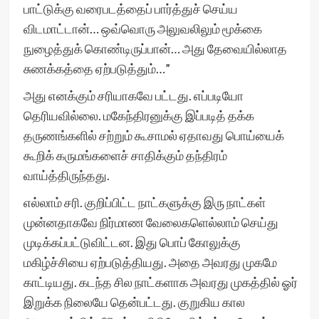
பாட்டுக்கு வரைபடத்தைப் பார்த்துச் செய்ய
விடமாட்டான்… ஒவ்வொரு அலுவலிலும் மூக்கை
நுழைத்துக் கொண்டிருப்பான்… அது தேவையில்லாத
சுணக்கத்தை ஏற்படுத்தும்…”
அது எனக்கும் சரியாகவே பட்டது. எப்படியோ
தெரியவில்லை. மகேந்திரனுக்கு இப்படித் தக்க
தருணங்களில் சற்றும் கூசாமல் ஏதாவது பொய்யைக்
கூறிக் கருமங்களைச் சாதிக்கும் தந்திரம்
வாய்த்திருந்தது.
எல்லாம் சரி. குறிப்பிட்ட நாட்களுக்கு இரு நாட்கள்
முன்னதாகவே நிர்மாண வேலைகளெல்லாம் செய்து
முடிக்கப்பட்டுவிட்டன. இது பொப் கோலுக்கு
மகிழ்ச்சியை ஏற்படுத்தியது. அதை அவரது முகமே
காட்டியது. கடந்த சில நாட்களாக அவரது முகத்தில் ஓர்
இறுக்க நிலையே தென்பட்டது. குறுகிய கால