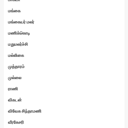
மங்கை
மங்கையர் மலர்
மணிக்கொடி
மறுமலர்ச்சி
மல்லிகை
முத்தாரம்
முல்லை
ராணி
விகடன்
விவேக சிந்தாமணி
வீரகேசரி