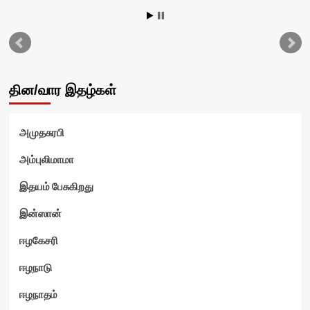
தின/வார இதழ்கள்
அமுதசுரபி
அம்புலிமாமா
இதயம் பேசுகிறது
இன்ஸான்
ஈழகேசரி
ஈழநாடு
ஈழநாதம்