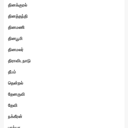
தினக்குரல்
தினத்தந்தி
தினமணி
தினபூமி
தினமலர்
திராவிடநாடு
தீபம்
தென்றல்
தேனருவி
தேவி
நக்கீரன்
பாக்யா