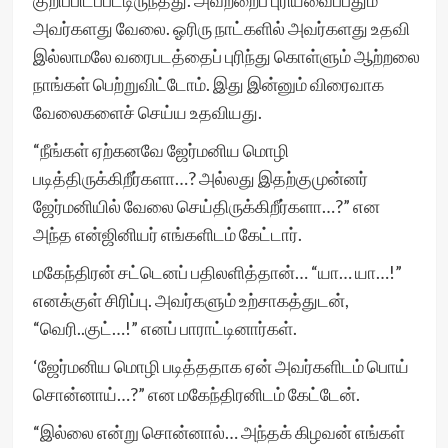
குறிப்பிடப்பட்டிருந்தது. அவற்றைப் புரியவைப்பதும்
அவர்களது வேலை. ஓரிரு நாட்களில் அவர்களது உதவி
இல்லாமலே வரைபடத்தைப் புரிந்து கொள்ளும் ஆற்றலை
நாங்கள் பெற்றுவிட்டோம். இது இன்னும் விரைவாக
வேலைகளைச் செய்ய உதவியது.
“நீங்கள் ஏற்கனவே ஜேர்மனிய மொழி
படித்திருக்கிறீர்களா…? அல்லது இதற்குமுன்னர்
ஜேர்மனியில் வேலை செய்திருக்கிறீர்களா…?” என
அந்த என்ஜினியர் எங்களிடம் கேட்டார்.
மகேந்திரன் சட்டெனப் பதிலளித்தான்… “யா… யா…!”
எனக்குள் சிரிப்பு. அவர்களும் உற்சாகத்துடன்,
“வெரி..குட்…!” எனப் பாராட்டினார்கள்.
‘ஜேர்மனிய மொழி படித்ததாக ஏன் அவர்களிடம் பொய்
சொன்னாய்…?” என மகேந்திரனிடம் கேட்டேன்.
“இல்லை என்று சொன்னால்… அந்தக் கிழவன் எங்கள்