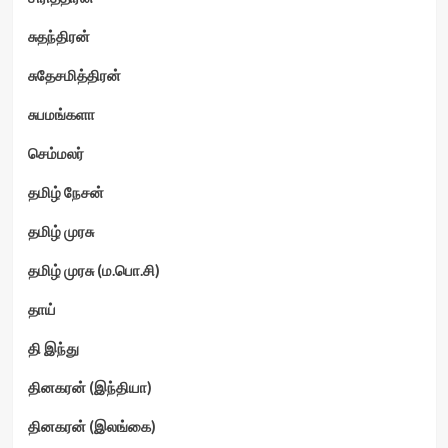
சுதந்திரன்
சுதேசமித்திரன்
சுபமங்களா
செம்மலர்
தமிழ் நேசன்
தமிழ் முரசு
தமிழ் முரசு (ம.பொ.சி)
தாய்
தி இந்து
தினகரன் (இந்தியா)
தினகரன் (இலங்கை)