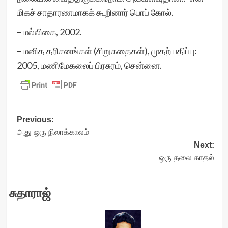
மிகச் சாதாரணமாகக் கூறினார் பொப் கோல்.
– மல்லிகை, 2002.
– மனித தரிசனங்கள் (சிறுகதைகள்), முதற் பதிப்பு:
2005, மணிமேகலைப் பிரசுரம், சென்னை.
Post
Previous:
அது ஒரு நிலாக்காலம்
navigation
Next:
ஒரு தலை காதல்
சுதாராஜ்