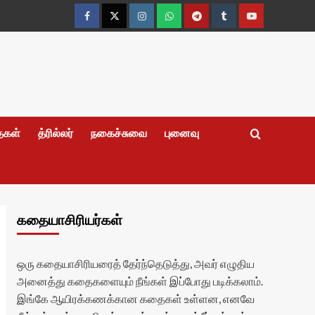
Facebook
Twitter
Instagram
Whatsapp
Telegram
Tumblr
YouTube
தைகள்
த்ரில்லர்
நகைச்சுவை
புனைவு
கதையாசிரியர்கள்
ஒரு கதையாசிரியரைத் தேர்ந்தெடுத்து, அவர் எழுதிய
அனைத்து கதைகளையும் நீங்கள் இப்போது படிக்கலாம்.
இங்கே ஆயிரக்கணக்கான கதைகள் உள்ளன, எனவே