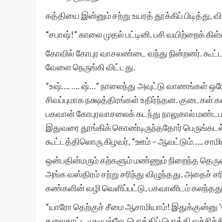
கத்தியை இன்னும் சற்று உயரத் தூக்கிப் பிடித்து, வ
“சபாஷ்!” காலை முதல் பட்டினி. பசி வயிற்றைக் கி
கோவில் கோபுர வாசலண்டை வந்து நின்றனர். கூட்ட
வேளை நெருங்கி விட்டது.
“உஷ்…. …. ஷ்…” நாலைந்து அவுட்டு வாணங்கள் ஒரே
சிவப்புமாக நக்ஷத்திரங்கள் உதிர்ந்தன. குடைகள்
பகவான் கோபுரவாசலைக் கடந்து நாலுகால் மண்டபத்த
இதுவரை தூங்கிக் கொண்டிருந்ததோர் பெருங்கடல் 
கூட்டத்திலொரு கிழவர், “ஊம் – ஆவட்டும்….. சாம
ஒன்பதின்மரும் கற்களும் மண்ணும் நிறைந்த தெருவில
அங்க வஸ்திரம் சற்று சரிந்து விழுந்தது. அதைச்
கண்களின் வழி வெளிப்பட்டு, பகவானிடம் கலந்தது
“யாரோ தெற்குச் சீமை ஆசாமியாம்! இதுக்குன்னு ‘
தலைகாட்ட முடியல்லே. பொத்திப் பொத்தி வச்சிக்க