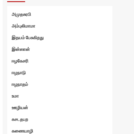
அமுதசுரபி
அம்புலிமாமா
இதயம் பேசுகிறது
இன்ஸான்
ஈழகேசரி
ஈழநாடு
ஈழநாதம்
உமா
ஊழியன்
கசடதபற
கணையாழி