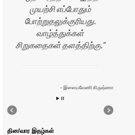
முயற்சி எப்போதும்
போற்றுதலுக்குரியது.
வாழ்த்துக்கள்
ப
சிறுகதைகள் தளத்திற்கு.
சே
நெ
இளையவேணி கிருஷ்ணா
ரன்
தின/வார இதழ்கள்