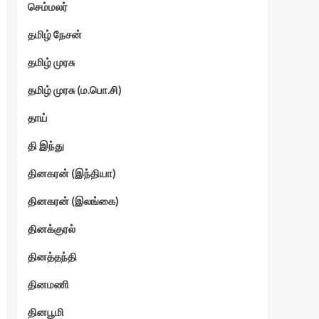
செம்மலர்
தமிழ் நேசன்
தமிழ் முரசு
தமிழ் முரசு (ம.பொ.சி)
தாய்
தி இந்து
தினகரன் (இந்தியா)
தினகரன் (இலங்கை)
தினக்குரல்
தினத்தந்தி
தினமணி
தினபூமி