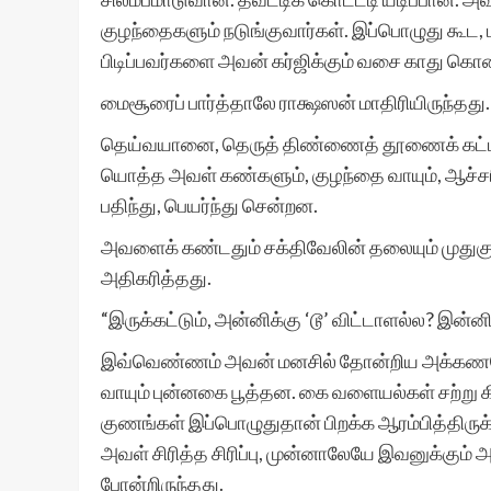
குழந்தைகளும் நடுங்குவார்கள். இப்பொழுது கூட, ப
பிடிப்பவர்களை அவன் கர்ஜிக்கும் வசை காது கொண
மைசூரைப் பார்த்தாலே ராக்ஷஸன் மாதிரியிருந்தது
தெய்வயானை, தெருத் திண்ணைத் தூணைக் கட்டிக்
யொத்த அவள் கண்களும், குழந்தை வாயும், ஆச்சரிய
பதிந்து, பெயர்ந்து சென்றன.
அவளைக் கண்டதும் சக்திவேலின் தலையும் முதுகு
அதிகரித்தது.
“இருக்கட்டும், அன்னிக்கு ‘டூ’ விட்டாளல்ல? இன
இவ்வெண்ணம் அவன் மனசில் தோன்றிய அக்கணமே
வாயும் புன்னகை பூத்தன. கை வளையல்கள் சற்ற
குணங்கள் இப்பொழுதுதான் பிறக்க ஆரம்பித்திருக்
அவள் சிரித்த சிரிப்பு, முன்னாலேயே இவனுக்கும் 
போன்றிருந்தது.