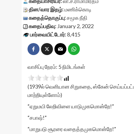
கதையாசிரியர்:
லா.ச.ராமாமிர்தம்
தின/வார இதழ்:
மணிக்கொடி
கதைத்தொகுப்பு:
சமூக நீதி
கதைப்பதிவு:
January 2, 2022
பார்வையிட்டோர்:
8,415
வாசிப்பு நேரம்:
5
நிமிடங்கள்
(1939ல் வெளியான சிறுகதை, ஸ்கேன் செய்யப்பட்ட
மாற்றியுள்ளோம்)
“ஏறுமயி லேறிவிளை யாடுமுகமொன்றே!”
“சபாஷ்!”
“மாறுபடு சூரரை வதைத்தமுகமொன்றே!”