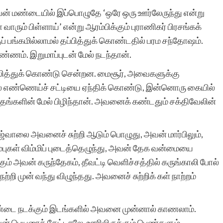
வன் மண்டையில் இப்பொழுதே ‘ஒரே ஒரு ஊர்லேருந்து என்று
ரும் பிள்ளாய்’ என்று ஆரம்பிக்கும் புராணிகர் பிரசங்கக்
ுப் பங்கமில்லாமல் தப்பித்துக் கொண்டதில் பரம சந்தோஷம்.
ணம். இறுமாப்புடன் மேல் நடந்தான்.
 ஜ்வலித்துக் கொண்டு சென்றன. மைசூர், அவைகளுக்கு
் எண்ணெய்ச் சட்டியை ஏந்திக் கொண்டு, இன்னொரு கையில்
களின் மேல் பிழிந்தான். அவனைக் கண்டதும் சக்திவேலின்
 ஜ்வாலை அவனைச் சுற்றி ஆடும் பொழுது, அவன் மார்பிலும்,
்புகள் விம்மிப் புடைத்தெழுந்து, அவன் தேக வன்மையை
ும் அவன் கருந்தேகம், தீவட்டி வெளிச்சத்தில் கருங்காலி போல்
ற்றி முன் வந்து விழுந்தது. அவனைச் சுற்றிக் கள் நாற்றம்
்டை நடக்கும் இடங்களில் அவனை முன்னால் காணலாம்.
அவன் பெயரைக் கேட்டாலே, ஊரிலிருக்கும் பெண்களும்