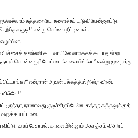
செய்வது எங்களை
நெகிழச்செய்கிறது. தங்கள்
ெல்லாம் சுத்தறையே, களைச்சுப் பூடுவியேன்னூட்டு,
 இந்தா குடி!” என்று செம்பை நீட்டினாள்.
அரிய பணிக்கு என்
எழும்பின.
ஆத்மார்த்தமான
ுமா? பச்சைத் தண்ணி கூட வாயிலே வார்க்கக் கூடாதுன்னு
வாழ்த்துகள்.
த்தாரச் சொன்னது? போம்மா, வேலையில்லே!” என்று முறைத்து
்பிட்டாங்க?” என்றான் அவன் பக்கத்தில் நின்ற வீரன்.
ையில்லே!”
சந்திரா மனோக
பிட்டிருந்தா, நானாவது குடிச்சிருப்பேனே. கத்தற கத்தலுக்குத்
ருத்தப்பட்டான்.
விட்டு, வாய் பேசாமல், காலை இன்னும் கொஞ்சம் விசிறிப்