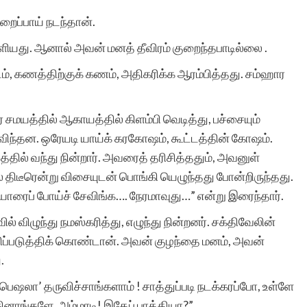
ிறைப்பாய் நடந்தான்.
ள்ளியது. ஆனால் அவன் மனத் தீவிரம் குறைந்தபாடில்லை .
ம், கணத்திற்குக் கணம், அதிகரிக்க ஆரம்பித்தது. சம்ஹார
 சமயத்தில் ஆகாயத்தில் கிளம்பி வெடித்து, பச்சையும்
 கவிந்தன. ஒரேயடி யாய்க் கரகோஷம், கூட்டத்தின் கோஷம்.
ில் வந்து நின்றார். அவரைத் தரிசித்ததும், அவனுள்
திடீரென்று விசையுடன் பொங்கி யெழுந்தது போன்றிருந்தது.
ியாரைப் போய்ச் சேவிங்க…. நேரமாவுது…” என்று இரைந்தார்.
் விழுந்து நமஸ்கரித்து, எழுந்து நின்றனர். சக்திவேலின்
 சரிப்படுத்திக் கொண்டான். அவன் குழந்தை மனம், அவன்
.
பெஷலா’ தருவிச்சாங்களாம் ! சாத்துப்படி நடக்கரப்போ, உள்ளே
ினாங்களே, அம்மாடி! இதேப் பாத்தியா?”