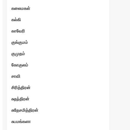
கலைமகள்
கல்கி
காவேரி
குங்குமம்
குமுதம்
கோகுலம்
சாவி
சிரித்திரன்
சுதந்திரன்
சுதேசமித்திரன்
சுபமங்களா