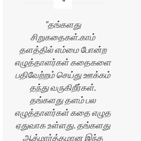
தங்களது
சி
சிறுகதைகள்.காம்
தளத்தில் எம்மை போன்ற
பெர
எழுத்தாளர்கள் கதைகளை
அதி
பதிவேற்றம் செய்து ஊக்கம்
க
தந்து வருகிறீர்கள்.
மட
தங்களது தளம் பல
சி
எழுத்தாளர்கள் கதை எழுத
ஏதுவாக உள்ளது. தங்களது
ஆத்மார்த்தமான இந்த
க