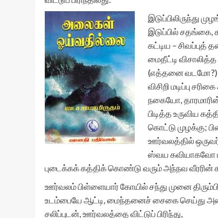
இடுப்பிலிருந்து மு
இடுப்பில் சதங்கை, 
கட்டிய – சிவப்புத்
மைதீட்டி விசாலித்த 
(எத்தனை வடமோ?). அத
விசிறி மடிப்பு சரி
நகையோ, தாரமாரின்
பிடித்த உருவிய கத்
கொட்டு முழக்கு; ப
ஊர்வலத்தில் ஒருவர்
ஸ்வய கவியாகவோ பாட,
புடைக்கக் கத்திக் கொண்டு வரும் அந்நவ வீரரின் கா
ஊர்வலம் பிள்ளையார் கோயில் சந்து முனை திரும
உடம்பையே ஆட்டி, மைந்தனைச் சைகை செய்து அழைத
சலிப்புடன், ஊர்வலத்தை விட்டுப் பிரிந்து,