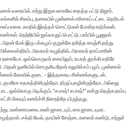
ழங்கால் வரையில், சற்று இறுக லாகவே தைத்த பட்டு நிஜார்,
கால்களில் சிலம்பு, தலையில் முன்னால் சரிகைப் பட்டை தெரியக்
வணக்கம். எண்ணற்ற
 தலைப்பாகை. காதில் இரத்தச் சொட்டுகள் போன்ற கடுக்கன்.
சிறுகதைகளும்,
கண்கள். நெற்றியில் ஜவ்வாதுப் பொட்டு. மார்பில் பூணூல்
ன் மேல் இரு பக்கமும் குறுக்கே தரித்த காஞ்சீபுரத்து
தொடர்கதைகளும் பல்வேறு
கை அங்கவஸ்திரம். அவரவர் கழுத்தில், அவரவர் தாய்மாரின்
தலைப்புகளில்
 நகையோ. ஒவ்வொருவர் கையிலும், உயரத் தூக்கி எதிரே
கொட்டிக்கிடக்கின்றன.
தி. அதன் நுனியில் சொருகியதோர் எலுமிச்சம் பழம். முன்னால்
ின்னால் கோவில் குடை – இத்தகைய சின்னங்களுடன்,
என்னைப் போன்ற
, குமரேச சதகத்திலிருந்தோ, திருப்புகழிலிருந்தோ, அல்லது
ஏராளமான
 ஒவ்வொரு அடிக்கும், “சபாஷ்! சபாஷ்!” என்று நெஞ்சு நரம்பு
ட்சி மிகவும் உணர்ச்சி நிறைந்தே யிருந்தது.
படைப்பாளிகளுக்கு இப்படி
்பிற்று. உண்ணாமலை, கண் ஜாடையும், கை ஜாடையுமா,
ஒரு வாய்ப்பு. குறுகிய
்தாள். சக்தி வேல், தாயின் சேஷ்டைகளைக் கண்டு, சற்றுச்
காலத்தில் பதிவேற்றம்