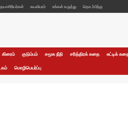
யாசிரியர்கள்
சுயவிபரம்
உங்கள் கருத்து
தொடர்பிற்கு
கிரைம்
குடும்பம்
சமூக நீதி
சரித்திரக் கதை
சுட்டிக் க
டகம்
மொழிபெயர்ப்பு