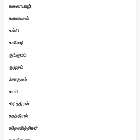
கணையாழி
கலைமகள்
கல்கி
காவேரி
குங்குமம்
குமுதம்
கோகுலம்
சாவி
சிரித்திரன்
சுதந்திரன்
சுதேசமித்திரன்
சுபமங்களா