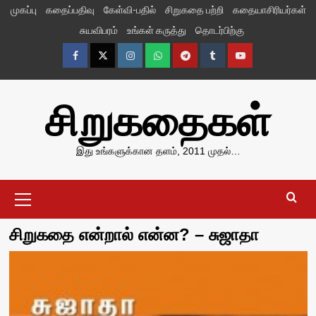
Skip
முகப்பு
கதைப்பதிவு
கேள்வி-பதில்
சிறுகதை பற்றி
கதையாசிரியர்கள்
to
சுயவிபரம்
உங்கள் கருத்து
தொடர்பிற்கு
content
Facebook
Twitter
Instagram
Whatsapp
Telegram
Tumblr
YouTube
சிறுகதைகள்
இது உங்களுக்கான தளம், 2011 முதல்…
Primary
Menu
சிறுகதை என்றால் என்ன? – சுஜாதா