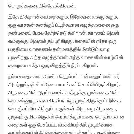
பொறுத்தவரையில் தோல்விதான்.
இதே விதிதான் கவிதைக்கும். இதேதான் நாவலுக்கும்,
ஒரு வாசகன் தனக்குப் பிடித்தமான எழுத்தாளனை ஒரு
நண்பனைப் போல தேர்ந்தெடுக்கிறான். காரணம் அவன்
எழுதுவது அவனுக்குப் புரிகிறது. கதையின் ஏதோ ஒரு
பகுதியை வாசகனால் தன் மனத்தில் மீண்டும் வாழ
முடிகிறது. அந்த எழுத்தாளன் அந்த வாசகனின் வாழ்வின்
குறையை எதோ ஒரு விதத்தில் நிரப்புகிறான்.
நல்ல கதைகளை அலசிய ஹெல்மட் பான் ஹைம் என்பவர்
அவற்றுக்குச் சில அடையாளங்கள் சொல்லியிருக்கிறார்.
சிறுகதையின் ஆரம்ப வாக்கியத்துக்கு முன் கதையின்
தொண்ணூறு சதவிகிதம் நடந்து முடித்திருக்கும். இதை
கொஞ்சம் யோசித்துப் பாருங்கள். அதாவது சிறுகதை,
முடிவுக்கு மிக அருகில் ஆரம்பிக்கும் கதை, பெரும்பாலான
கதைகள் ஒரு பேசப்பட்ட வாக்கியத்தில் முடிகின்றன,
வாழ்க்கையின் அபத்தத்தைச் சுட்டிக்காட்டி முடிகின்றன;