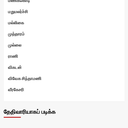
மணிக்கொடி
மறுமலர்ச்சி
மல்லிகை
முத்தாரம்
முல்லை
ராணி
விகடன்
விவேக சிந்தாமணி
வீரகேசரி
தேதிவாரியாகப் படிக்க