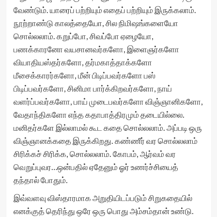
வேண்டும். யாரைப் பற்றியும் எதைப் பற்றியும் இருக்கலாம்.
நூற்றாண்டு காலத்தையோ, சில நிமிஷங்களையோ
சொல்லலாம். கறுப்போ, சிவப்போ ஏழையோ,
பணக்காரனோ வயசானவர்களோ, இளைஞர்களோ
வியாதியஸ்தர்களோ, தர்மகாத்தாக்களோ
மீசைக்காரர்களோ, மீன் பிடிப்பவர்களோ பஸ்
பிடிப்பவர்களோ, சினிமா பார்க்கிறவர்களோ, நாய்
வளர்ப்பவர்களோ, பாய் முடைபவர்களோ விஞ்ஞானிகளோ,
வேதாந்திகளோ எந்த கதாபாத்திரமும் தடையில்லை.
மனிதர்களே இல்லாமல் கூட கதை சொல்லலாம். அப்படி ஒரு
விஞ்ஞானக்கதை இருக்கிறது. கண்ணீர் வர சொல்லலாம்
சிரிக்கச் சிரிக்க, சொல்லலாம். கோபம், ஆர்வம் வர
வெறுப்புவர…ஒன்பதில் ஏதேனும் ஓர் உணர்ச்சியைத்
தந்தால் போதும்.
இவ்வளவு விஸ்தாரமாக அறுதியிடப்படும் சிறுகதையில்
எனக்குத் தெரிந்து ஒரே ஒரு பொது அம்சம்தான் உண்டு.