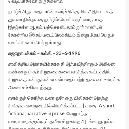
வெடிப்பாகவோ இருக்கலாம்.
தமிழ்ச் சிறுகதைகளின் வளர்ச்சிக்கு மிக அதிகமாகத்
துணை நின்றவை, தமிழில் வெளிவரும் வார, மாத
இதழ்களே ஆகும். பத்தொன்பதாம் நூற்றாண்டில்
தோன்றிய இந்தப் படைப்பிலக்கியம் இன்று மிகப் பெரும்
வளர்ச்சியைப் பெற்றுள்ளது.
சுஜாதா பக்கம் – கல்கி – 23–6-1996
சாகித்திய அகாதமிக்காக சி.ஆர்.ரவீந்திரனும் அகிலன்
கண்ணனும் தம் சிறுகதைகளை வாசித்த கூட்டத்தில்,
சிறுகதை என்பது என்ன என்பதைப் பற்றி தலைமை உரைக்க
அவகாசம் கிடைத்தது.
எனக்குத் தெரிந்த வரை ஒரே ஒரு விதிதான் அதற்கு
சிறிதாக உரைநடையில் விவரிக்கப்பட்ட | கதை- A short
fictional narrative in prose. வேறு எந்த
வரையறைக்குள்ளும் தவீன சிறுகதை அடங்காது. நல்ல
சிறுகதை என்பது சிறிதாக, சிறப்பாக உரை நடையில்