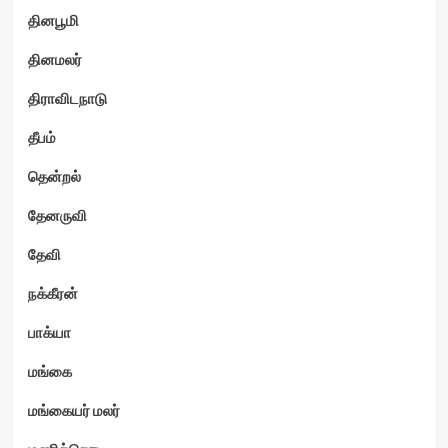
தினபூமி
தினமலர்
திராவிடநாடு
தீபம்
தென்றல்
தேனருவி
தேவி
நக்கீரன்
பாக்யா
மங்கை
மங்கையர் மலர்