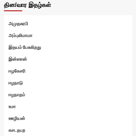
தின/வார இதழ்கள்
அமுதசுரபி
அம்புலிமாமா
இதயம் பேசுகிறது
இன்ஸான்
ஈழகேசரி
ஈழநாடு
ஈழநாதம்
உமா
ஊழியன்
கசடதபற