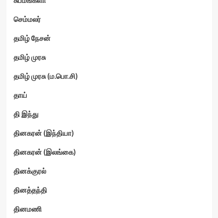
செம்மலர்
தமிழ் நேசன்
தமிழ் முரசு
தமிழ் முரசு (ம.பொ.சி)
தாய்
தி இந்து
தினகரன் (இந்தியா)
தினகரன் (இலங்கை)
தினக்குரல்
தினத்தந்தி
தினமணி