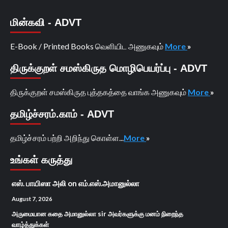
மின்கவி - ADVT
E-Book / Printed Books வெளியிட அணுகவும்
More
»
திருக்குறள் சமஸ்கிருத மொழிபெயர்ப்பு - ADVT
திருக்குறள் சமஸ்கிருத புத்தகத்தை வாங்க அணுகவும்
More
»
தமிழ்ச்சரம்.காம் - ADVT
தமிழ்ச்சரம் பற்றி அறிந்து கொள்ள...
More
»
உங்கள் கருத்து
எஸ். பாயிஸா அலி
on
எம்.எஸ்.அமானுல்லா
August 7, 2026
அருமையான கதை அமானுல்லா sir அவர்களுக்கு மனம் நிறைந்த
வாழ்த்துக்கள்