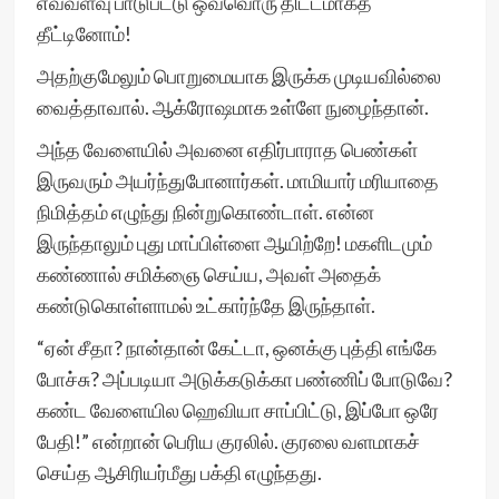
எவ்வளவு பாடுபட்டு ஒவ்வொரு திட்டமாகத்
தீட்டினோம்!
அதற்குமேலும் பொறுமையாக இருக்க முடியவில்லை
வைத்தாவால். ஆக்ரோஷமாக உள்ளே நுழைந்தான்.
அந்த வேளையில் அவனை எதிர்பாராத பெண்கள்
இருவரும் அயர்ந்துபோனார்கள். மாமியார் மரியாதை
நிமித்தம் எழுந்து நின்றுகொண்டாள். என்ன
இருந்தாலும் புது மாப்பிள்ளை ஆயிற்றே! மகளிடமும்
கண்ணால் சமிக்ஞை செய்ய, அவள் அதைக்
கண்டுகொள்ளாமல் உட்கார்ந்தே இருந்தாள்.
“ஏன் சீதா? நான்தான் கேட்டா, ஒனக்கு புத்தி எங்கே
போச்சு? அப்படியா அடுக்கடுக்கா பண்ணிப் போடுவே?
கண்ட வேளையில ஹெவியா சாப்பிட்டு, இப்போ ஒரே
பேதி!” என்றான் பெரிய குரலில். குரலை வளமாகச்
செய்த ஆசிரியர்மீது பக்தி எழுந்தது.