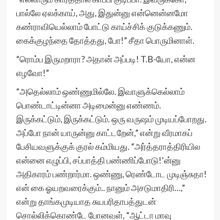
பால்லே ஏலக்காய், அது, இதுன்னு என்னென்னமோ
கண்ராவியெல்லாம் போட்டு காய்ச்சிக் குடுக்கணும்.
கைக்குழந்தை தோத்தது, போ!” சீதா பொருமினாள்.
“ரொம்ப இருமறாரா? அதான் அப்படி! T.B-யோ, என்ன
எழவோ!”
“அதெல்லாம் ஒண்ணுமில்லே. இவாளுக்கெல்லாம்
பொண்டாட்டின்னா அடிமைன்னு எண்ணம்.
இருக்கட்டும், இருக்கட்டும். ஒரு வருஷம் முடியப்போறது.
அப்போ நான் யாருன்னு காட்டறேன்,” என்று வீரமாகப்
பேசியவளுக்குக் குரல் கம்மியது. “அர்த்தராத்திரியில
என்னை எழுப்பி, சப்பாத்தி பண்ணிப்போடு!’ன்னு
அதிகாரம் பண்றார்மா. ஒண்ணு, ரெண்டோட முடிஞ்சுதா!
என் கை ஓயறவரைக்கும்.. நானும் அசடுமாதிரி…,”
என்று தாங்கமுடியாத சுயபரிதாபத்துடன்
சொல்லிக்கொண்டே போனவள், “ஆட்டா மாவு