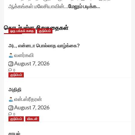
ஆக்கங்கள் மலேசியாவின்…
மேலும் படிக்க...
தொடர்புள்ள சிறுகதைகள்
ஒரு பக்கக் கதை
குடும்பம்
அட, என்னடா பொல்லாத வாழ்க்கை?
வளர்கவி
August 7, 2026
0
குடும்பம்
அதிதி
என்.ஸ்ரீதரன்
August 7, 2026
0
குடும்பம்
விகடன்
சாயல்