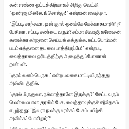
தன் எண்ண ஓட்டத்திற்காகச் சிறிது வெட்கி,
“ஒண்ணுமில்லே. நீ சொல்லு!” என்றான் வைத்தா.
“இப்படி சாந்தமா, ஒன் குரல் ஒனக்கே கேக்காதமாதிரி நீ
பேசினா, எப்படி சண்டை வரும்? சும்மா சிவாஜி கணேசன்
கணக்கா கர்ஜனை செய்யக் கத்துக்க. கட்டபொம்மன்
படம் எத்தனை தடவை பாத்திருப்பே!” என்றபடி
வைத்தாவை ஓரிடத்திற்கு அழைத்துப்போனான்
நண்பன்.
`குரல் வளம் பெருக!’ என்ற பலகை மாட்டியிருந்தது
அவ்விடத்தில்.
“குரல் மிருதுவா, நல்லாத்தானே இருக்கு?” கேட்டவரும்
மென்மையான குரலில் பேச, வைத்தாவுக்குச் சந்தேகம்
எழுந்தது: `இவரா நமக்கு உரக்கப் பேசும் பயிற்சி
அளிக்கப்போகிறார்?’