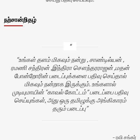
நற்சான்றிதழ்
உங்கள் தளம் மிகவும் நன்று , சாண்டில்யன் ,
ரமணி சந்திரன் ,இந்திரா சௌந்தரராஜன் ,மதன்
போன்றோரின் படைப்புக்களை பதிவு செய்தால்
மிகவும் நன்றாக இருக்கும். உங்களால்
முடியுமாயின் “காவல் கோட்டம்” படைப்பை பதிவு
செய்யுங்கள், அது ஒரு தமிழுக்கு அங்கிகாரம்
தரும் படைப்பு
ல்
ரவி சங்கர்