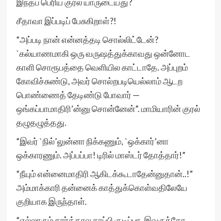
இந்தப் பெரிய குரல் யாருடையது?
சீதாவா இப்படிப் பேசுகிறாள்?!
“அப்படி நான் என்னத்தடி சொல்லிட்டேன்?
`கல்யாணமாகி ஒரு வருஷத்துக்காவது ஒன்னோட
காளி சொரூபத்தை வெளியில காட்டாதே. அப்புறம்
கோவிச்சுண்டு, அவர் சொல்றபடியெல்லாம் ஆடற
பொண்ணைத் தேடிண்டு போவார் —
ஒங்கப்பாமாதிரி’ன்னு சொன்னேன்”. மாமியாரின் குரல்
தழுதழுத்தது.
“இவர் `நில்’லுன்னா நிக்கணும், `ஒக்கார்’னா
ஒக்காரணும். அப்பப்பா! டிரில் மாஸ்டர் தோத்தார்!”
“நீயும் என்னைமாதிரி ஆகிடக்கூடாதேன்னுதான்..!”
அம்மாக்காரி தன்னைக் காத்துக்கொள்வதிலேயே
குறியாக இருந்தாள்.
“எல்லாரும் கார்த்தால காப்பி குடிப்பா. இவருக்கோ,