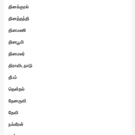
தினக்குரல்
தினத்தந்தி
தினமணி
தினபூமி
தினமலர்
திராவிடநாடு
தீபம்
தென்றல்
தேனருவி
தேவி
நக்கீரன்