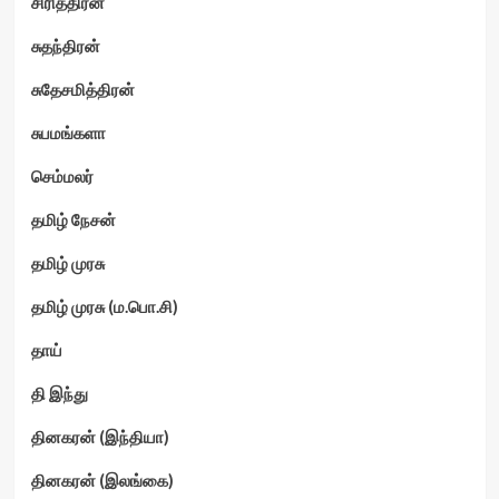
சிரித்திரன்
சுதந்திரன்
சுதேசமித்திரன்
சுபமங்களா
செம்மலர்
தமிழ் நேசன்
தமிழ் முரசு
தமிழ் முரசு (ம.பொ.சி)
தாய்
தி இந்து
தினகரன் (இந்தியா)
தினகரன் (இலங்கை)