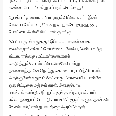
“நீங்க பாடறவரா?” என்ற கேட்டவரிடம், `மனைவியுடன்
சண்டைபோட!’ என்று எப்படிச் சொல்வது!
ஆபத்பாந்தவனாக, “பாடறதுக்கில்லே, ஸார். இவர்
மேடைப் பேச்சாளர்!” என்று குறுக்கே புகுந்து, ஒரு
பொய்யை அள்ளிவிட்டான் கு.ரங்கு.
“பெரிய குரல் எதுக்கு? இப்பல்லாம்தான் மைக்
வைக்கறாங்களே!” சொன்ன உடனேயே, `வலிய வந்த
வியாபாரத்தை முட்டாள்தனமாகக்
கெடுத்துக்கொள்ளப்போனேனே! என்று
தன்னைத்தானே நொந்துகொண்டார் பயிற்சியாளர்.
அதற்குமேல் எதுவும் கேட்காது, “காலையில பாலிலே
ஒரு சிட்டிகை மஞ்சள் தூள், மிளகுபொடி,
பனங்கல்கண்டு, அப்புறம்.. குங்குமப்பூ, ஏலக்காய்
எல்லாத்தையும் போட்டு காய்ச்சிக் குடிங்க. ஐஸ் தண்ணி
வேண்டாம்,” என்று பாடத்தை ஆரம்பித்தார்.