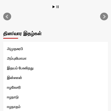
தின/வார இதழ்கள்
அமுதசுரபி
அம்புலிமாமா
இதயம் பேசுகிறது
இன்ஸான்
ஈழகேசரி
ஈழநாடு
ஈழநாதம்