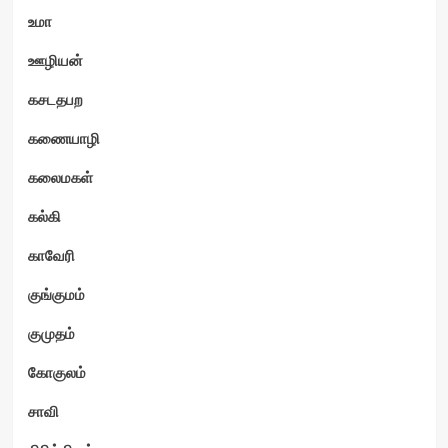
உமா
ஊழியன்
கசடதபற
கணையாழி
கலைமகள்
கல்கி
காவேரி
குங்குமம்
குமுதம்
கோகுலம்
சாவி