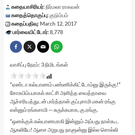
கதையாசிரியர்:
நிர்மலா ராகவன்
கதைத்தொகுப்பு:
குடும்பம்
கதைப்பதிவு:
March 12, 2017
பார்வையிட்டோர்:
8,778
வாசிப்பு நேரம்:
3
நிமிடங்கள்
“ஏண்டா கல்யாணம் பண்ணிக்கிட்டோம்னு இருக்கு!”
சோகபிம்பமாகக் காட்சி அளித்த வைத்தாவை
ஆச்சரியத்துடன் பார்த்தான் குப்புசாமி மகன் ரங்கு
என்னும் ரங்கசாமி — சுருக்கமாக, கு.ரங்கு.
“ஒனக்குக் கல்யாணமாகி இன்னும் அம்பது நாள்கூட
ஆகலியே! ஆசை அறுபது நாளுன்னு இல்ல சொல்லி