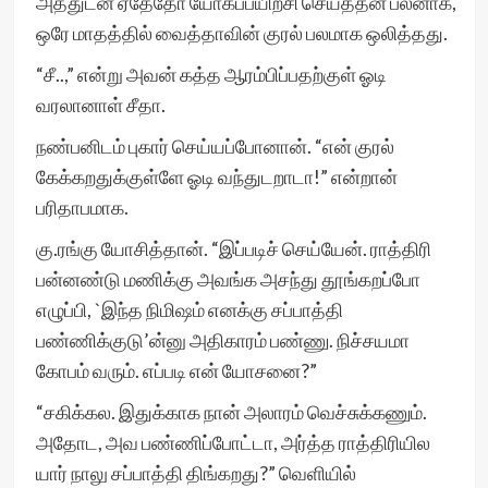
அத்துடன் ஏதேதோ யோகப்பயிற்சி செய்ததன் பலனாக,
ஒரே மாதத்தில் வைத்தாவின் குரல் பலமாக ஒலித்தது.
“சீ..,” என்று அவன் கத்த ஆரம்பிப்பதற்குள் ஓடி
வரலானாள் சீதா.
நண்பனிடம் புகார் செய்யப்போனான். “என் குரல்
கேக்கறதுக்குள்ளே ஓடி வந்துடறாடா!” என்றான்
பரிதாபமாக.
கு.ரங்கு யோசித்தான். “இப்படிச் செய்யேன். ராத்திரி
பன்னண்டு மணிக்கு அவங்க அசந்து தூங்கறப்போ
எழுப்பி, `இந்த நிமிஷம் எனக்கு சப்பாத்தி
பண்ணிக்குடு’ன்னு அதிகாரம் பண்ணு. நிச்சயமா
கோபம் வரும். எப்படி என் யோசனை?”
“சகிக்கல. இதுக்காக நான் அலாரம் வெச்சுக்கணும்.
அதோட, அவ பண்ணிப்போட்டா, அர்த்த ராத்திரியில
யார் நாலு சப்பாத்தி திங்கறது?” வெளியில்