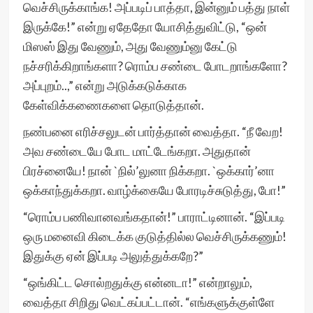
வெச்சிருக்காங்க! அப்படிப் பாத்தா, இன்னும் பத்து நாள்
இருக்கே!” என்று ஏதேதோ யோசித்துவிட்டு, “ஒன்
மிஸஸ் இது வேணும், அது வேணும்னு கேட்டு
நச்சரிக்கிறாங்களா? ரொம்ப சண்டை போடறாங்களோ?
அப்புறம்..,” என்று அடுக்கடுக்காக
கேள்விக்கணைகளை தொடுத்தான்.
நண்பனை எரிச்சலுடன் பார்த்தான் வைத்தா. “நீ வேற!
அவ சண்டையே போட மாட்டேங்கறா. அதுதான்
பிரச்னையே! நான் `நில்’லுனா நிக்கறா. `ஒக்கார்’னா
ஒக்காந்துக்கறா. வாழ்க்கையே போரடிச்சுடுத்து, போ!”
“ரொம்ப பணிவானவங்கதான்!” பாராட்டினான். “இப்படி
ஒரு மனைவி கிடைக்க குடுத்தில்ல வெச்சிருக்கணும்!
இதுக்கு ஏன் இப்படி அலுத்துக்கறே?”
“ஒங்கிட்ட சொல்றதுக்கு என்னடா!” என்றாலும்,
வைத்தா சிறிது வெட்கப்பட்டான். “எங்களுக்குள்ளே