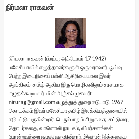
நிர்மலா ராகவன்
நிர்மலா ராகவன் (பிறப்பு: அக்டோபர் 17 1942)
மலேசியாவில் எழுத்தாளர்களுள் ஒருவராவார். ஓய்வு
பெற்ற இடைநிலைப் பள்ளி ஆசிரியையான இவர்
ஆங்கிலம், தமிழ் ஆகிய இரு மொழிகளிலும் சரளமாக
எழுதக்கூடியவர். மின் அஞ்சல் முகவரி:
nirurag@gmail.com எழுத்துத் துறை ஈடுபாடு 1967
தொடக்கம் இவர் மலேசியா தமிழ் இலக்கியத்துறையில்
ஈடுபட்டுவருகின்றார். பெரும்பாலும் சிறுகதை, கட்டுரை,
தொடர்கதை, வானொலி நாடகம், விமர்சனங்கள்
போன்றவற்றை எழுதி வருகின்றார். இவரின் இத்தகைய