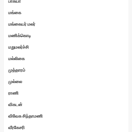
பாக்யா
மங்கை
மங்கையர் மலர்
மணிக்கொடி
மறுமலர்ச்சி
மல்லிகை
முத்தாரம்
முல்லை
ராணி
விகடன்
விவேக சிந்தாமணி
வீரகேசரி