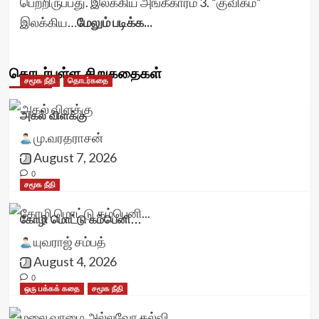
பெற்றிருப்பது. இலக்கிய அங்கீகாரம் 3. “குவிகம்”
இலக்கிய…
மேலும் படிக்க...
தொடர்புள்ள சிறுகதைகள்
சமூக நீதி
தொடர்கதை
அகல் விளக்கு
மு.வரதராசன்
August 7, 2026
0
சமூக நீதி
கோழி மொட்டு கம்பெனி…
யுவராஜ் சம்பத்
August 4, 2026
0
ஒரு பக்கக் கதை
சமூக நீதி