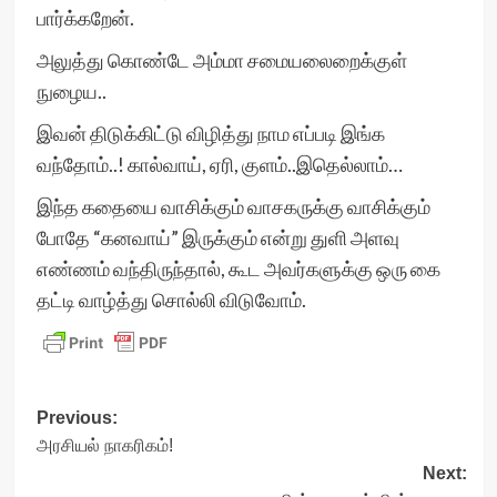
பார்க்கறேன்.
அலுத்து கொண்டே அம்மா சமையலைறைக்குள்
நுழைய..
இவன் திடுக்கிட்டு விழித்து நாம எப்படி இங்க
வந்தோம்..! கால்வாய், ஏரி, குளம்..இதெல்லாம்…
இந்த கதையை வாசிக்கும் வாசகருக்கு வாசிக்கும்
போதே “கனவாய்” இருக்கும் என்று துளி அளவு
எண்ணம் வந்திருந்தால், கூட அவர்களுக்கு ஒரு கை
தட்டி வாழ்த்து சொல்லி விடுவோம்.
Post
Previous:
அரசியல் நாகரிகம்!
navigation
Next: