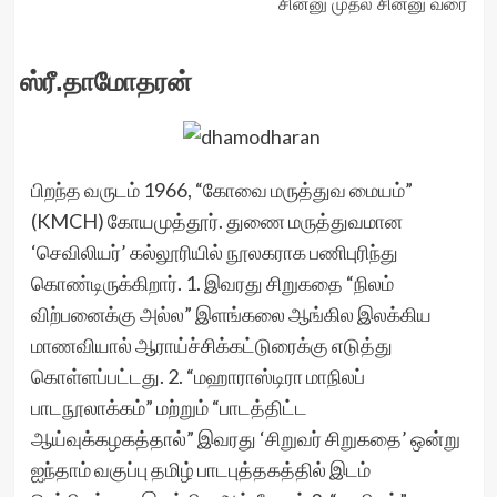
சின்னு முதல் சின்னு வரை
ஸ்ரீ.தாமோதரன்
பிறந்த வருடம் 1966, “கோவை மருத்துவ மையம்”
(KMCH) கோயமுத்தூர். துணை மருத்துவமான
‘செவிலியர்’ கல்லூரியில் நூலகராக பணிபுரிந்து
கொண்டிருக்கிறார். 1. இவரது சிறுகதை “நிலம்
விற்பனைக்கு அல்ல” இளங்கலை ஆங்கில இலக்கிய
மாணவியால் ஆராய்ச்சிக்கட்டுரைக்கு எடுத்து
கொள்ளப்பட்டது. 2. “மஹாராஸ்டிரா மாநிலப்
பாடநூலாக்கம்” மற்றும் “பாடத்திட்ட
ஆய்வுக்கழகத்தால்” இவரது ‘சிறுவர் சிறுகதை’ ஒன்று
ஐந்தாம் வகுப்பு தமிழ் பாடபுத்தகத்தில் இடம்