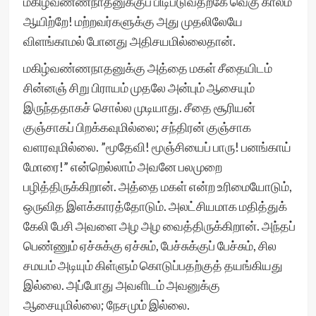
மகிழ்வண்ணநாதனுக்குப் பிடிபடுவதற்கே வெகு காலம்
ஆயிற்றே! மற்றவர்களுக்கு அது முதலிலேயே
விளங்காமல் போனது அதிசயமில்லைதான்.
மகிழ்வண்ணநாதனுக்கு அத்தை மகள் சீதையிடம்
சின்னஞ் சிறு பிராயம் முதலே அன்பும் ஆசையும்
இருந்ததாகச் சொல்ல முடியாது. சீதை சூரியன்
குஞ்சாகப் பிறக்கவுமில்லை; சந்திரன் குஞ்சாக
வளரவுமில்லை. ”மூதேவி! மூஞ்சியைப் பாரு! பனங்காய்
மோரை!” என்றெல்லாம் அவனே பலமுறை
பழித்திருக்கிறான். அத்தை மகள் என்ற உரிமையோடும்,
ஒருவித இளக்காரத்தோடும். அலட்சியமாக மதித்துக்
கேலி பேசி அவளை அழ அழ வைத்திருக்கிறான். அந்தப்
பெண்ணும் ஏச்சுக்கு ஏச்சும், பேச்சுக்குப் பேச்சும், சில
சமயம் அடியும் கிள்ளும் கொடுப்பதற்குத் தயங்கியது
இல்லை. அப்போது அவளிடம் அவனுக்கு
ஆசையுமில்லை; நேசமும் இல்லை.