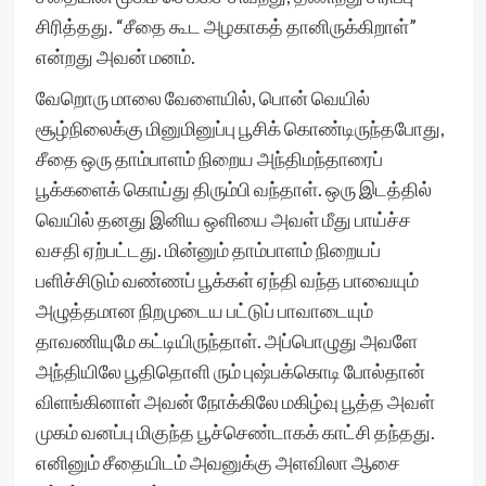
சிரித்தது. “சீதை கூட அழகாகத் தானிருக்கிறாள்”
என்றது அவன் மனம்.
வேறொரு மாலை வேளையில், பொன் வெயில்
சூழ்நிலைக்கு மினுமினுப்பு பூசிக் கொண்டிருந்தபோது,
சீதை ஒரு தாம்பாளம் நிறைய அந்திமந்தாரைப்
பூக்களைக் கொய்து திரும்பி வந்தாள். ஒரு இடத்தில்
வெயில் தனது இனிய ஒளியை அவள் மீது பாய்ச்ச
வசதி ஏற்பட்டது. மின்னும் தாம்பாளம் நிறையப்
பளிச்சிடும் வண்ணப் பூக்கள் ஏந்தி வந்த பாவையும்
அழுத்தமான நிறமுடைய பட்டுப் பாவாடையும்
தாவணியுமே கட்டியிருந்தாள். அப்பொழுது அவளே
அந்தியிலே பூதிதொளி ரும் புஷ்பக்கொடி போல்தான்
விளங்கினாள் அவன் நோக்கிலே மகிழ்வு பூத்த அவள்
முகம் வனப்பு மிகுந்த பூச்செண்டாகக் காட்சி தந்தது.
எனினும் சீதையிடம் அவனுக்கு அளவிலா ஆசை