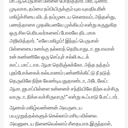
மா.ஆ.பெருமாள் பிள்ளை போதித்தார். மிரட்டினார்.
முடிவாக, தம்மை நம்பியிருக்கும் யுவ யுவதியரின்
மகிழ்ச்சியை விடத் தம்முடைய கெளரவம், அந்தஸ்து,
பணத்தாசை முதலியனவே முக்கியம் என்று கருதுகிற
ஒரு சில பெரியவர்களைப் போலவே திடமாக
அறிவித்தார். “எலே மகிழம்! இந்தப் பெருமாள்
பிள்ளையை உனக்கு நல்லாத் தெரியாதுடா. ஐயாவாள்
உன் கண்ணிலே ஒரு செப்புச் சல்லி கூடக்
காட்டமாட்டாக. ஆமா தெரிஞ்சுக்கோ. அந்த நத்தம்
புறம்போக்கைக் கல்யாணம் பண்ணிக்கிட்டு நீ நடுத்
தெருவிலே நிற்க வேண்டியதுதாண்டா, அடேலேய்:
ஆமா, ஐயாப்பிள்ளை உன்னைச் சந்தியிலே நிற்க வச்சிரு
வாருடா, நிக்க வச்சிருவாரு!” என்று கூப்பாடு போட்டார்.
ஆனால் மகிழ்வண்ணன் அவருடைய
பயமுறுத்தல்களுக் கெல்லாம் மசிய வில்லை.
அவனுடைய நினைவெல்லாம் சீதையாக இருந்தாள்,