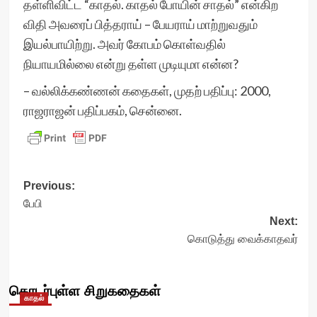
தள்ளிவிட்ட “காதல். காதல் போயின் சாதல்” என்கிற
விதி அவரைப் பித்தராய் – பேயராய் மாற்றுவதும்
இயல்பாயிற்று. அவர் கோபம் கொள்வதில்
நியாயமில்லை என்று தள்ள முடியுமா என்ன?
– வல்லிக்கண்ணன் கதைகள், முதற் பதிப்பு: 2000,
ராஜராஜன் பதிப்பகம், சென்னை.
Post
Previous:
பேபி
navigation
Next:
கொடுத்து வைக்காதவர்
தொடர்புள்ள சிறுகதைகள்
காதல்