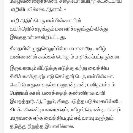
மகிழ்வண்ணநாதனோ, சீதையோ உயிரற்ற கட்டையாய்
மாறிவிடவில்லை. ஆனால் –
மாறி ஆடும் பெருமாள் பிள்ளையின்
வயிற்றெரிச்சலுக்கும் மன எரிச்சலுக்கும் வித்து
இங்குதான் ஊன்றப்பட்டது.
சீதையின் முதுகெலும்பிலே பலமான அடி. மகிழ்
வண்ணனின் கால்கள் பெரிதும் பாதிக்கப்பட்டிருந்தன.
இருவரையும் வீட்டுக்கு எடுத்து வந்து வைத்திய
சிகிச்சைக்கு ஏற்பாடு செய்தார் பெருமாள் பிள்ளை.
அவர் பொதுவாக நல்ல மனுசன்தான்; மனித உள்ளம்
பெற்றவர் தான். பணத்தைத் தண்ணிராக வாரி
இறைத்தார். ஆயினும், சீதை படுத்த படுக்கையிலேயே
கிடக்க வேண்டியவளாகவும், மகிழம் நொண்டியாகவும்
மாறுவதை எந்த வைத்தியமும் எவ்வளவு மருந்தும்
தடுத்து நிறுத்த இயலவில்லை.