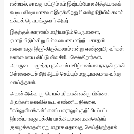
என்றால், சாவது மட்டும் நம் இஷ்டம்போல சித்தியாகக்
கூடிய விஷயமாகவா இருக்கிறது!” என்ற ரீதியில் கனல்
கக்கத் தொடங்குவார் அவர்.
இதற்குக் காரணம் மாறியாடும் பெருமாளை,
ஏமாறிவிடும் சிறு பிள்ளையாக மாற்றிய காதலி
எவளாவது இருந்திருக்கலாம் என்று எண்ணுகிறவர்கள்
உண்மையை விட்டு விலகியே செல்கிறார்கள்.
அவருடைய மூத்த புதல்வன் மகிழ்வண்ண நாதன் தான்
பிள்ளையைச் சீறி ஆடச் செய்யும் மகுடிநாதமாக வந்து
வாய்த்தான்.
அவன் அவ்வாறு செயல் புரிவான் என்று பிள்ளை
அவர்கள் கனவில் கூட எண்ணியதில்லை.
“கல்லுளிமங்கன்” எனப் பலராலும் குறிப்பிடப்பட்ட
இரண்டாவது புத்திர பாக்கியமான மகரநெடுங்
குழைக்காதன் ஏறுமாறாக ஏதாவது செய்திருந்தால்