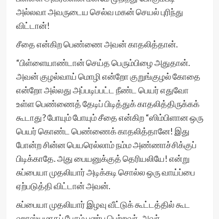
அல்லவா அவருடைய செல்வ மகன் செயல் புரிந்து
விட்டான்!
சீதை என்கிற பெண்ணை அவன் காதலித்தான்.
“பிள்ளையாண்டான் செய்த பெரும்பிழை அதுதான்.
அவன் குழல்வாய் மொழி என்றோ குறுங்குழல் கோதை
என்றோ அல்லது அப்படிப்பட்ட நீண்ட பெயர் எதுவோ
உள்ள பெண்ணைத் தேடிப் பிடித்துக் காதலித்திருக்கக்
கூடாது? போயும் போயும் சீதை என்கிற “ஸிம்பிளான ஒரு
பெயர் கொண்ட பெண்ணைக் காதலித்தானே! இது
போன்ற சின்ன பெயரெல்லாம் நம்ம அண்ணாச்சிக்குப்
பிடிக்காதே. அது பையனுக்குத் தெரியலியே! என்று
சுப்பையா முதலியார் அடிக்கடி சொல்ல ஒரு வாய்ப்பை
ஏற்படுத்தி விட்டான் அவன்.
சுப்பையா முதலியார் இழவு வீட்டுக் கூட்டத்தில் கூட
ஹாஸ்யமாகப் பேசும் பண்பு பெற்றவர். அவர்