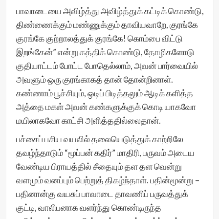
பாவாடையை அவிழ்த்து அவிழ்த்துக் கட்டிக் கொண்டு,
திண்ணைக்கும் மண்ணுக்கும் தாவியவாறே, குரங்கே
குரங்கே குற்றாலத்துக் குரங்கே! கொம்பை விட்டு
இறங்கேன்” என்று கத்திக் கொண்டு, தோழிகளோடு
குதியாட்டம் போட்ட போதெல்லாம், அவன் பார்வையில்
அவளும் ஒரு குரங்காகத் தான் தோன்றினாள்.
கண்ணாம் பூச்சியும், ஒடிப் பிடித்தலும் ஆடிக் களித்த
அத்தை மகள் அவன் கண்களுக்குக் கொடி யாகவோ
மயிலாகவோ காட்சி அளித்ததில்லைதான்.
பச்சைப் பசிய வயலில் தலையெடுத்துக் காற்றிலே
தவழ்ந்தாடும் “மூப்பன் கதிர்” மாதிரி, பருவம் அடைய
வேண்டிய பிராயத்தில் சீதையும் தள தள வென்று
வளமும் வனப்பும் பெற்றுத் திகழ்ந்தாள். பதின்மூன்று –
பதினான்கு வயசுப் பாவாடை தாவணிப் பருவத்துக்
குட்டி, வாலிபனாக வளர்ந்து கொண்டிருந்த