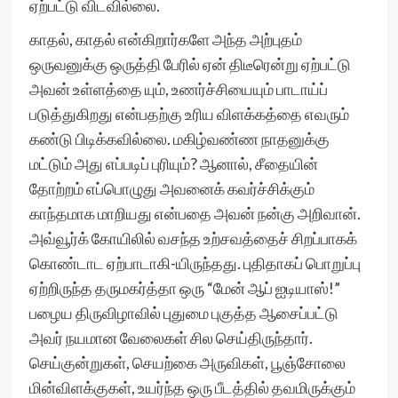
ஏற்பட்டு விடவில்லை.
காதல், காதல் என்கிறார்களே அந்த அற்புதம்
ஒருவனுக்கு ஒருத்தி பேரில் ஏன் திடீரென்று ஏற்பட்டு
அவன் உள்ளத்தை யும், உணர்ச்சியையும் பாடாய்ப்
படுத்துகிறது என்பதற்கு உரிய விளக்கத்தை எவரும்
கண்டு பிடிக்கவில்லை. மகிழ்வண்ண நாதனுக்கு
மட்டும் அது எப்படிப் புரியும்? ஆனால், சீதையின்
தோற்றம் எப்பொழுது அவனைக் கவர்ச்சிக்கும்
காந்தமாக மாறியது என்பதை அவன் நன்கு அறிவான்.
அவ்வூர்க் கோயிலில் வசந்த உற்சவத்தைச் சிறப்பாகக்
கொண்டாட ஏற்பாடாகி-யிருந்தது. புதிதாகப் பொறுப்பு
ஏற்றிருந்த தருமகர்த்தா ஒரு “மேன் ஆப் ஐடியாஸ்!”
பழைய திருவிழாவில் புதுமை புகுத்த ஆசைப்பட்டு
அவர் நயமான வேலைகள் சில செய்திருந்தார்.
செய்குன்றுகள், செயற்கை அருவிகள், பூஞ்சோலை
மின்விளக்குகள், உயர்ந்த ஒரு பீடத்தில் தவமிருக்கும்