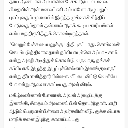
தாய் ஆண்டாள் அம்மாளின் பேச்சு எடுபடவில்லை.
சீதையின் அன்னை லட்சுமி அம்மாளோ அழுவதும்,
புலம்புவதும் மூலையில் இருந்த மூக்கைச் சிந்திப்
போடுவதும்தான் தன்னால் ஆகக் கூடிய காரியங்கள்
என்பதை நிரூபித்துக் கொண்டிருந்தாள்.
“வெறும் பேச்சு பையனுக்கு புத்தி புகட்டாது. சொல்லைச்
செயல்படுத்தினாலதான் தம்பியாயுள்ளெ அப்பா – சாமி
என்று அலறி அடித்துக் கொண்டு வருவாரு, தங்கக்
கம்பியாகி இழுத்த இழுப்புக்கெல்லாம் இணங்குவாரு”
என்று தீர்மானித்தார் பிள்ளை. வீட்டை விட்டு வெளியே
போ என்று ஆணை காட்டியது அவர் விரல்.
மகிழ்வண்ணன் போனான். அவன் அழைப்புக்கு
இணங்கி, சீதையும் அவனைப் பின் தொடர்ந்தாள். மாறி
ஆடும் பெருமாள் பிள்ளை அவர்களின் வீடு, துக்க வீடாக
மாறிக் களை இழந்து காணப்பட்டது.