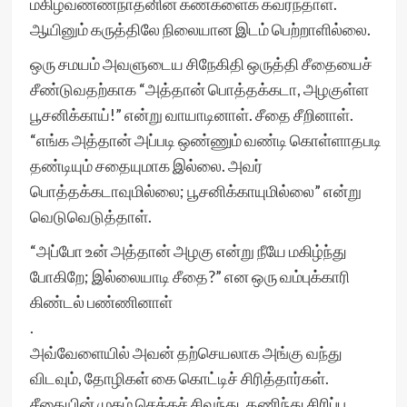
மகிழ்வண்ணநாதனின் கண்களைக் கவர்ந்தாள்.
ஆயினும் கருத்திலே நிலையான இடம் பெற்றாளில்லை.
ஒரு சமயம் அவளுடைய சிநேகிதி ஒருத்தி சீதையைச்
சீண்டுவதற்காக “அத்தான் பொத்தக்கடா, அழகுள்ள
பூசனிக்காய்!” என்று வாயாடினாள். சீதை சீறினாள்.
“எங்க அத்தான் அப்படி ஒண்ணும் வண்டி கொள்ளாதபடி
தண்டியும் சதையுமாக இல்லை. அவர்
பொத்தக்கடாவுமில்லை; பூசனிக்காயுமில்லை” என்று
வெடுவெடுத்தாள்.
“அப்போ உன் அத்தான் அழகு என்று நீயே மகிழ்ந்து
போகிறே; இல்லையாடி சீதை?” என ஒரு வம்புக்காரி
கிண்டல் பண்ணினாள்
.
அவ்வேளையில் அவன் தற்செயலாக அங்கு வந்து
விடவும், தோழிகள் கை கொட்டிச் சிரித்தார்கள்.
சீதையின் முகம் செக்கச் சிவந்து, தணிந்து சிரிப்பு