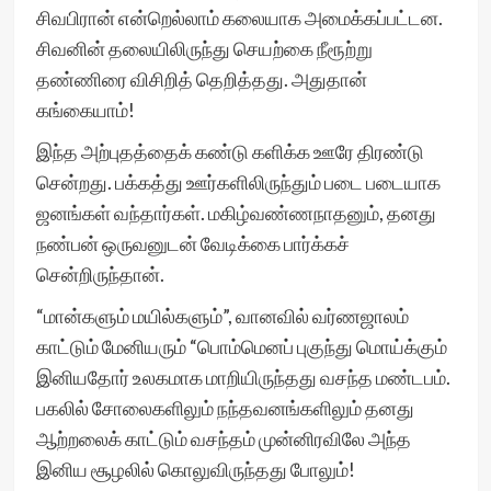
சிவபிரான் என்றெல்லாம் கலையாக அமைக்கப்பட்டன.
சிவனின் தலையிலிருந்து செயற்கை நீரூற்று
தண்ணிரை விசிறித் தெறித்தது. அதுதான்
கங்கையாம்!
இந்த அற்புதத்தைக் கண்டு களிக்க ஊரே திரண்டு
சென்றது. பக்கத்து ஊர்களிலிருந்தும் படை படையாக
ஜனங்கள் வந்தார்கள். மகிழ்வண்ணநாதனும், தனது
நண்பன் ஒருவனுடன் வேடிக்கை பார்க்கச்
சென்றிருந்தான்.
“மான்களும் மயில்களும்”, வானவில் வர்ணஜாலம்
காட்டும் மேனியரும் “பொம்மெனப் புகுந்து மொய்க்கும்
இனியதோர் உலகமாக மாறியிருந்தது வசந்த மண்டபம்.
பகலில் சோலைகளிலும் நந்தவனங்களிலும் தனது
ஆற்றலைக் காட்டும் வசந்தம் முன்னிரவிலே அந்த
இனிய சூழலில் கொலுவிருந்தது போலும்!