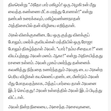
திடீரென்று “அதோ பார் மகிழம்! ஒரு அழகி உன் மீது
வைத்த கண்ணை மீட்க மறந்து போனாள்!” என்று
நண்பன் உரைக்கவும், மகிழ்வண்ணநாதன்
அத்திசையில் தன் விழியை எறிந்தான்.
அகல் விளக்குகளிடையே ஒரு குத்து விளக்குப்
போலும், மலர்க் குவியல்கள் மத்தியில் ஒரு ரோஜா
போலும் திகழ்ந்தாள் அவள். “யார்? நம்ம சீதையா?” என
வியப்புற்றது அவன் மனம். ஆகா!” என்று அதிசயித்தது
ரசனை உள்ளம். அவன் முகம் மலர்ந்து தன்னைக்
கவனித்து நிற்பதை உணர்ந்ததும் அவளு டைய அகன்ற
பெரிய விழிகள் கயலெனப் புரண்டன, மீண்டும் அவன்
மீது மோதவதற்காக, அந்தப் பார்வை தான் அவனை
இடர் செய்தது! அவன் உள்ளத்தில் அவள் இடம் பிடித்து
விட்டாள்.
அவள் நின்ற நிலையை, அசைந்த அசைவுகளை,