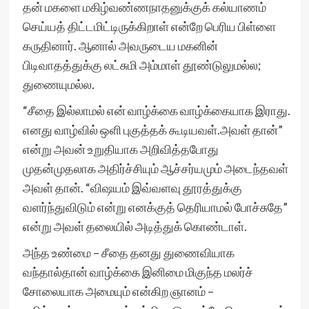
தன் மகளை மகிழ்வண்ணநாதனுக்குக் கல்யாணம்
செய்யத் திட்டமிட்டிருக்கிறாள் என்றே பெரிய பிள்ளை
கருதினார். ஆனால் அவருடைய மகனின்
பிடிவாதத்துக்கு லட்சுமி அம்மாள் தூண்டுலுமல்ல;
துணையுமல்ல.
“சீதை இல்லாமல் என் வாழ்க்கை வாழ்க்கையாக இராது.
எனது வாழ்வில் ஒளி புகுத்தக் கூடியவள்.அவள் தான்”
என்று அவன் உறுதியாக அறிவித்தபோது
முதன்முதலாக அதிர்ச்சியும் ஆச்சர்யமும் அடைந்தவள்
அவள் தான். “விஷயம் இவ்வளவு தூரத்துக்கு
வளர்ந்துவிடும் என்று எனக்குத் தெரியாமல் போச்சுதே”
என்று அவள் தலையில் அடித்துக் கொண்டாள்.
அந்த உண்மை – சீதை தனது துணைவியாக
வந்தால்தான் வாழ்க்கை இனிமை மிகுந்த மலர்ச்
சோலையாக அமையும் என்கிற ஞானம் –