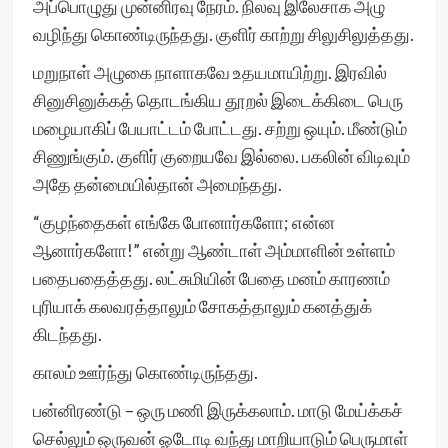
அப்பொழுது முன்னிரவு நேரம். நிலவு இலேசாக அழு
வழிந்து கொண்டிருந்தது. குளிர் காற்று சிலுசிலுத்தது.
மறுநாள் அழுகை நாளாகவே உதயமாயிற்று. இரவில்
சினுசினுக்கத் தொடங்கிய தூறல் இடைக்கிடை பெரு
மழையாகிப் பேயாட்டம் போட்டது. சற்று ஒயும். மீண்டும்
சிணுங்கும். குளிர் குறையவே இல்லை. பகலின் விடிவும்
அதே தன்மையில்தான் அமைந்தது.
“குழந்தைகள் எங்கே போனார்களோ; என்ன
ஆனார்களோ!” என்று ஆண்டாள் அம்மாளின் உள்ளம்
பதைபதைத்தது. லட்சுமியின் பேதை மனம் காரணம்
புரியாக் கலவரத்தாலும் சோகத்தாலும் கனத்துக்
கிடந்தது.
காலம் ஊர்ந்து கொண்டிருந்தது.
பன்னிரண்டு – ஒரு மணி இருக்கலாம். மாடு மேய்க்கச்
செல்லும் ஒருவன் ஓடோடி வந்து மாறியாடும் பெருமாள்