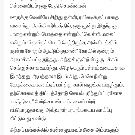
பிள்ளையிடம் ஒரு சேதி சொன்னான் –
ஊருக்கு வெளியே சிறிது தள்ளி, ரயிலடிக்குப் பாதை
வளைந்து செல்கிற இடத்தில், ஒரு குன்று இருந்தது.
பாறை என்றும், பொத்தை என்றும், “வெள்ளி மலை”
என்றும் விதவிதப் பெயர் பெற்றிருந்த அவ்விடத்தில்,
குன்று தோறும் ஆடிடும் குமரன்” கோயில் ஒன்றும்
அமைக்கப்பட்டிருந்தது. அந்தக் குன்றின் ஒரு பக்கம்
செங்குத்தாக உயர்ந்து, கீழே பெரும் பள்ளம் உடையதாக
இருந்தது. ஆபத்தான இடம் அது. மேலே நின்று
வேடிக்கையாக எட்டிப் பார்த்து கால் வழுக்கி விழுந்தும்,
தற்கொலைத் திட்டத்தோடு செயல் புரிந்தும் “பரலோக
யாத்திரை” மேற்கொண்டவர்களைப் பற்றி
எப்பொழுதாவது அவ்வூரார் பரபரப்படைய வாய்ப்பு
கிட்டுவது உண்டு.
அந்தப் பள்ளத்தில் சின்ன ஐயாவும் சீதை அம்மாளும்