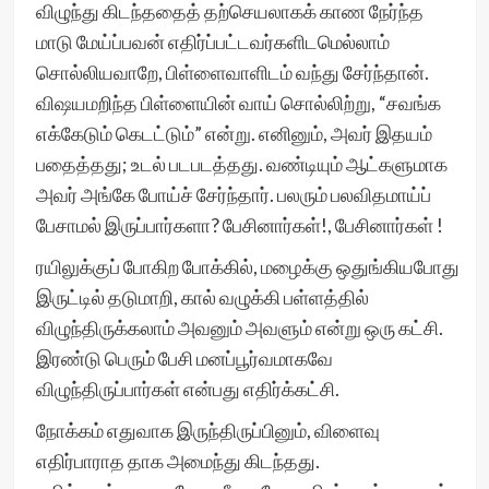
விழுந்து கிடந்ததைத் தற்செயலாகக் காண நேர்ந்த
மாடு மேய்ப்பவன் எதிர்ப்பட்டவர்களிடமெல்லாம்
சொல்லியவாறே, பிள்ளைவாளிடம் வந்து சேர்ந்தான்.
விஷயமறிந்த பிள்ளையின் வாய் சொல்லிற்று, “சவங்க
எக்கேடும் கெடட்டும்” என்று. எனினும், அவர் இதயம்
பதைத்தது; உடல் படபடத்தது. வண்டியும் ஆட்களுமாக
அவர் அங்கே போய்ச் சேர்ந்தார். பலரும் பலவிதமாய்ப்
பேசாமல் இருப்பார்களா? பேசினார்கள்!, பேசினார்கள் !
ரயிலுக்குப் போகிற போக்கில், மழைக்கு ஒதுங்கியபோது
இருட்டில் தடுமாறி, கால் வழுக்கி பள்ளத்தில்
விழுந்திருக்கலாம் அவனும் அவளும் என்று ஒரு கட்சி.
இரண்டு பெரும் பேசி மனப்பூர்வமாகவே
விழுந்திருப்பார்கள் என்பது எதிர்க்கட்சி.
நோக்கம் எதுவாக இருந்திருப்பினும், விளைவு
எதிர்பாராத தாக அமைந்து கிடந்தது.