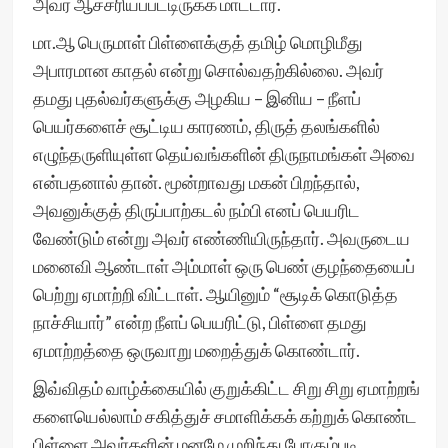
அவர் ஆச்சரியப்பட்டிருக்க மாட்டார்.
மா.ஆ பெருமாள் பிள்ளைக்குத் தமிழ் மொழிமீது
அபாரமான காதல் என்று சொல்வதற்கில்லை. அவர்
தமது புதல்வர்களுக்கு அழகிய – இனிய – நீளப்
பெயர்களைச் சூட்டிய காரணம், திருத் தலங்களில்
எழுந்தருளியுள்ள தெய்வங்களின் திருநாமங்கள் அவை
என்பதனால் தான். மூன்றாவது மகன் பிறந்தால்,
அவனுக்குத் திருப்பாற்கடல் நம்பி எனப் பெயரிட
வேண்டும் என்று அவர் எண்ணியிருந்தார். அவருடைய
மனைவி ஆண்டாள் அம்மாள் ஒரு பெண் குழந்தையைப்
பெற்று ஏமாற்றி விட்டாள். ஆயினும் “சூடிக் கொடுத்த
நாச்சியார்” என்ற நீளப் பெயரிட்டு, பிள்ளை தமது
ஏமாற்றத்தை ஒருவாறு மறைத்துக் கொண்டார்.
இவ்விதம் வாழ்க்கையில் குறுக்கிட்ட சிறு சிறு ஏமாற்றங்
களையெல்லாம் சகித்துச் சமாளிக்கக் கற்றுக் கொண்ட
பிள்ளை அவர்களின் மனமே முறிந்து போகும்படி