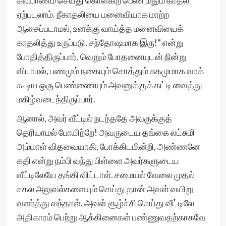
கல்யாணம் செய்து கொள்கிற பெண் மீதும் காதல்
ஏற்படலாம். நீகாதலியை மனைவியாக மாற்ற
ஆசைப்படாமல், உனக்கு வாய்த்த மனைவியைக்
காதலித்து உருப்படு. சந்தோஷமாக இரு!” என்று
போதித்திருப்பார். வெறும் போதனையுடன் நின்று
விடாமல், பணமும் நகையும் சொத்தும் சுகமுமாக வரக்
கூடிய ஒரு பெண்ணையும் அவனுக்குக் கட்டி வைத்து
மகிழ்வடைந்திருப்பார்.
ஆனால், அவர் வீட்டில் நடந்ததே அவருக்குத்
தெரியாமல் போயிற்றே! அவருடைய தங்கை லட்சுமி
அம்மாள் விதவையாகி, போக்கிடமின்றி, அண்ணனே
கதி என்று நம்பி வந்து பிள்ளை அவர்களுடைய
வீட்டிலேயே தங்கி விட்டாள். சமையல் வேலை முதல்
சகல அலுவல்களையும் செய்து தான் அவள் வயிறு
வளர்த்து வந்தாள். அவள் சூழ்ச்சி செய்து வீட்டிலே
அதிகாரம் பெற்று ஆக்கினைகள் பண்ணுவதற்காகவே