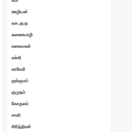
உமா
ஊழியன்
்வி
கசடதபற
கணையாழி
கலைமகள்
கல்கி
காவேரி
குங்குமம்
குமுதம்
கோகுலம்
சாவி
சிரித்திரன்