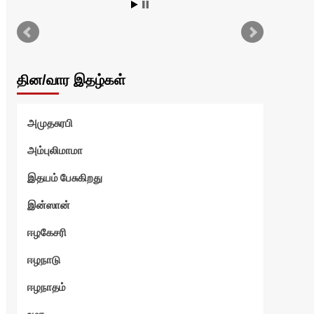
அ
பெ
ச
தின/வார இதழ்கள்
வாழ
அமுதசுரபி
அம்புலிமாமா
த
இதயம் பேசுகிறது
இன்ஸான்
்
ஈழகேசரி
ஈழநாடு
ஈழநாதம்