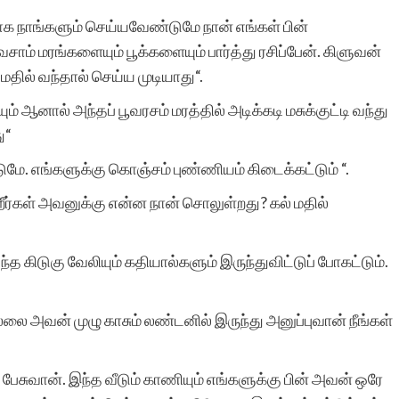
இத்தளத்தின் உதவியால்
க நாங்களும் செய்யவேண்டுமே நான் எங்கள் பின்
ாம் மரங்களையும் பூக்களையும் பார்த்து ரசிப்பேன். கிளுவன்
தான். கதைக்கு ஏற்ற
 மதில் வந்தால் செய்ய முடியாது“.
படத்தினை தேர்வு செய்து
ம் ஆனால் அந்தப் பூவரசம் மரத்தில் அடிக்கடி மசுக்குட்டி வந்து
வெளியிடுவது தங்களின்
ு“
தனி சிறப்பு. மீண்டும்
டுமே. எங்களுக்கு கொஞ்சம் புண்ணியம் கிடைக்கட்டும் “.
ஒருமுறை எனது மனமார்ந்
றீர்கள் அவனுக்கு என்ன நான் சொலுள்றது? கல் மதில்
நன்றியை தெரிவித்துக்
 கிடுகு வேலியும் கதியால்களும் இருந்துவிட்டுப் போகட்டும்.
கொள்கிறேன். நன்றிகளுடன
இரா.கலைச்செல்வி.
்லை அவன் முழு காசும் லண்டனில் இருந்து அனுப்புவான் நீங்கள்
பேசுவான். இந்த வீடும் காணியும் எங்களுக்கு பின் அவன் ஒரே