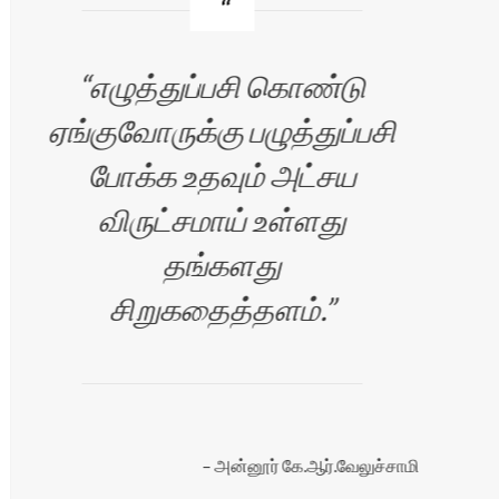
எழுத்துப்பசி கொண்டு
ஏங்குவோருக்கு பழுத்துப்பசி
போக்க உதவும் அட்சய
ச
விருட்சமாய் உள்ளது
்
தங்களது
மக
சிறுகதைத்தளம்.
்
அன்னூர் கே.ஆர்.வேலுச்சாமி
ு