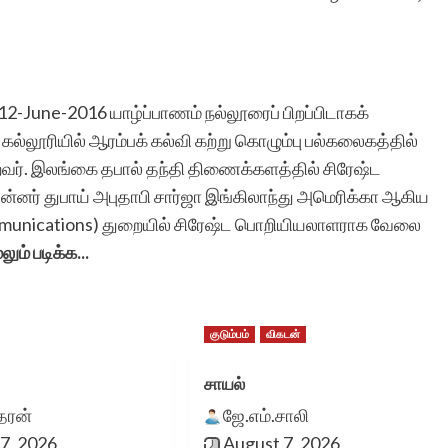
12-June-2016 யாழ்ப்பாணம் நல்லூரைப் பிறப்பிடாகக்
்லூரியில் ஆரம்பக் கல்வி கற்று கொழும்பு பல்கலைகத்தில்
றவர். இலங்கை தபால் தந்தி திணைக்களத்தில் சிரேஷ்ட
்னர் துபாய் அபுதாபி சார்ஜா இங்கிலாந்து அமெரிக்கா ஆகிய
munications) துறையில் சிரேஷ்ட பொறியியலாளராக வேலை
லும் படிக்க...
குடும்பம்
விகடன்
சாயல்
ீதரன்
ஜே.எம்.சாலி
7, 2026
August 7, 2026