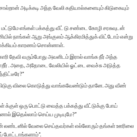
சொல்றான் அடிக்கடி அந்த வேலி கதியால்களையும் கிடுகையும்
மிக்க மகிழ்ச்சி. ஒவ்வொரு
்டுமே எங்கள் பக்கத்து வீட் டு சண்டை கோழி சரசுவுடன்
தடவையும் எனது கதை
ில் நாங்கள் ஆறு அங்குலம் ஆக்கிரமித்துக் விட்டோம் என்று
க்கியம் காரணம் சொன்னாள்.
இணையதளத்தில்
காரி தேவி வரும்போது அவளிடம் இரால் வாங்க நீர் அந்த
சேர்க்கப்பட்டுள்ளது என்ற
றீர் . அதை, அதோடை வேலியில் ஓட்டை வைச்சு அடுத்த
செய்தி அறிந்து உண்மையில
ந்திட்டீரே?”
மகிழ்ந்து போகிறேன்.
ிடுகு விலை கொடுத்து வாங்கவேண்டும் தானே. அது வீண்
உங்களின் சேவை
ள் க்குள் ஒரு பொட்டு வைத்த பக்கத்து வீட்டுக்கு போய்
அளப்பரியது. உலகெங்கிலும
்டினால் இதெல்லாம் செய்ய முடியுமே?”
இருக்கும் தமிழர்களால்
ன் லண்டனில் வேலை செய்தவர்கள் எல்லோரும் தங்கள் ஊரிலை
எனது கதை படிக்கப் படுவத
ப் போட்டாங்களாம்”.