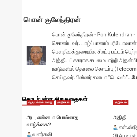
navigation
பொன் குலேந்திரன்
பொன் குலேந்திரன் - Pon Kulendran - 
கொண்டவர். யாழ்ப்பாணம் பரியோவான் கல
பௌதிகத்துறையில சிறப்பு பட்டம் பெற்
அத்தியட்சகராக கடமையாற்றி அதன் பின
நாடுகளில் தொலை தொடர்பு (Telecom
செய்தவர். பின்னர் கனடா “டெலஸ்”…
மே
தொடர்புள்ள சிறுகதைகள்
ஒரு பக்கக் கதை
குடும்பம்
குடும்பம்
அட, என்னடா பொல்லாத
அதிதி
வாழ்க்கை?
என்.ஸ்ர
வளர்கவி
August 