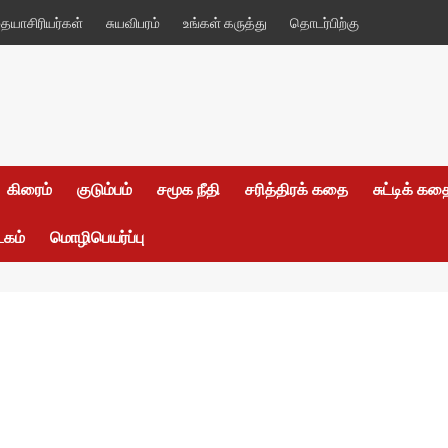
யாசிரியர்கள்
சுயவிபரம்
உங்கள் கருத்து
தொடர்பிற்கு
கிரைம்
குடும்பம்
சமூக நீதி
சரித்திரக் கதை
சுட்டிக் க
டகம்
மொழிபெயர்ப்பு