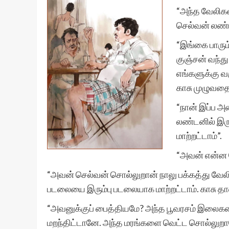
“அந்த வேலிக
செல்வன் லண்ட
“இங்கை பாரும்
குஞ்சன் வந்
எங்களுக்கு வ
காசு முழுவதையு
“நான் இப்ப 
லண்டனில் இரு
மாற்றட்டாம்”.
“அவன் என்ன 
“அவன் செல்வன் சொல்லுறான் நாலு பக்கத்து வேலிக
படலையை இரும்பு படலையாக மாற்றட்டாம். காசு தான
“அவனுக்குப் பைத்தியமே? அந்த பூவரசம் இலைக
மறந்திட்டானே. அந்த மரங்களை வெட்ட சொல்லுற