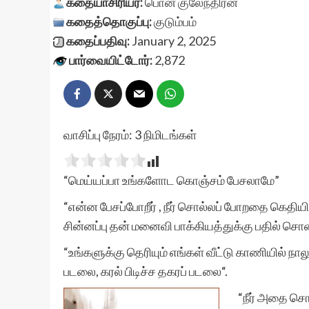
கதையாசிரியர்:
பொன் குலேந்திரன்
கதைத்தொகுப்பு:
குடும்பம்
கதைப்பதிவு:
January 2, 2025
பார்வையிட்டோர்:
2,872
வாசிப்பு நேரம்:
3
நிமிடங்கள்
“மெய்யப்பா உங்களோட கொஞ்சம் பேசலாமே”
“என்ன பேசப்போறீர் , நீர் சொல்லப் போறதை கெத
சின்னப்பு தன் மனைவி பாக்கியத்துக்கு பதில் சொன
“உங்களுக்கு தெரியும் எங்கள் வீட்டு காணியில் நா
படலை, கரல் பிடிச்ச தகரப் படலை“.
“நீர் அதை ச