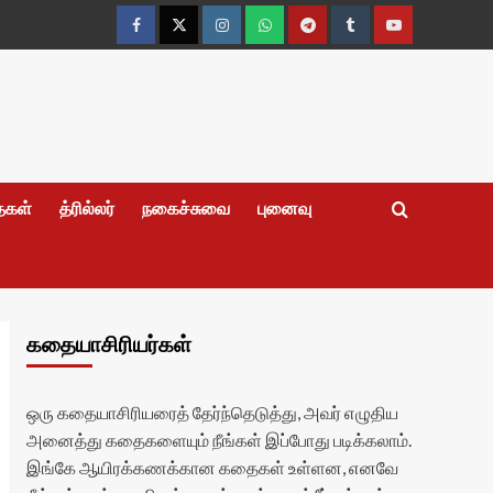
Facebook
Twitter
Instagram
Whatsapp
Telegram
Tumblr
YouTube
தைகள்
த்ரில்லர்
நகைச்சுவை
புனைவு
கதையாசிரியர்கள்
ஒரு கதையாசிரியரைத் தேர்ந்தெடுத்து, அவர் எழுதிய
அனைத்து கதைகளையும் நீங்கள் இப்போது படிக்கலாம்.
இங்கே ஆயிரக்கணக்கான கதைகள் உள்ளன, எனவே