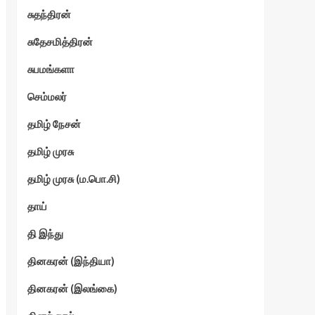
சுதந்திரன்
சுதேசமித்திரன்
சுபமங்களா
செம்மலர்
தமிழ் நேசன்
தமிழ் முரசு
தமிழ் முரசு (ம.பொ.சி)
தாய்
தி இந்து
தினகரன் (இந்தியா)
தினகரன் (இலங்கை)