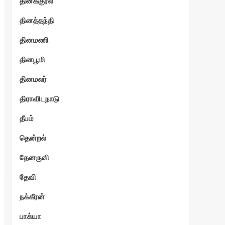
தினக்குரல்
தினத்தந்தி
தினமணி
தினபூமி
தினமலர்
திராவிடநாடு
தீபம்
தென்றல்
தேனருவி
தேவி
நக்கீரன்
பாக்யா