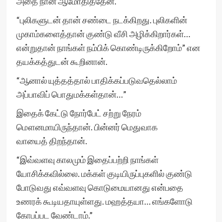
அதை நான் ஆமோதித்தேன்.
“புலிகளுடன் தான் சண்டை நடக்கிறது. புலிகளின்
முகாம்களைத்தான் குண்டு வீசி அழிக்கிறார்கள்…
என்றுதான் நாங்கள் நம்பிக் கொண்டிருக்கிறோம்” என
தயக்கத்துடன் கூறினான்.
“ஆனால் யுத்தத்தால் பாதிக்கப்படுவதெல்லாம்
அப்பாவிப் பொதுமக்கள்தான்…”
இதைக் கேட்டு நோர்பேட் சற்று நேரம்
மௌனமாயிருந்தான். பின்னர் மெதுவாக
வாயைத் திறந்தான்.
“இவ்வளவு காலமும் இதைப்பற்றி நாங்கள்
யோசிக்கவில்லை. மக்கள் குடியிருப்புகளில் குண்டு
போடுவது எவ்வளவு கொடுமையானது என்பதை
உணரக் கூடியதாயுள்ளது. மஹத்தயா… எங்களோடு
கோபப்பட வேண்டாம்.”