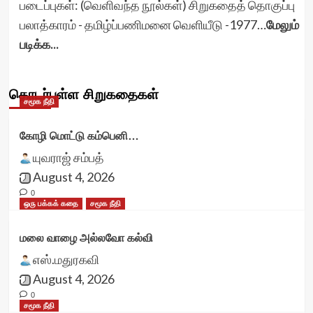
படைப்புகள்: (வெளிவந்த நூல்கள்) சிறுகதைத் தொகுப்பு
பலாத்காரம் - தமிழ்ப்பணிமனை வெளியீடு -1977…
மேலும்
படிக்க...
தொடர்புள்ள சிறுகதைகள்
சமூக நீதி
கோழி மொட்டு கம்பெனி…
யுவராஜ் சம்பத்
August 4, 2026
0
ஒரு பக்கக் கதை
சமூக நீதி
மலை வாழை அல்லவோ கல்வி
எஸ்.மதுரகவி
August 4, 2026
0
சமூக நீதி