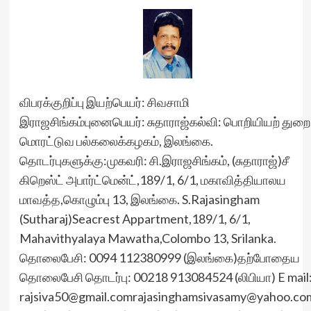
விபரக்குறிப்பு இயற்பெயர்: சிவசாமி
இராஜசிங்கம்புனைபெயர்: சுதாராஜ்கல்வி: பொறியியற் துறை
மொரட்டுவ பல்கலைக்கழகம், இலங்கை.
தொடர்புகளுக்கு:முகவரி: சி.இராஜசிங்கம், (சுதாராஜ்)சீ
கிறெஸ்ட் அபார்ட்மென்ட்,189/1, 6/1, மகாவித்தியாலய
மாவத்த,கொழும்பு 13, இலங்கை. S.Rajasingham
(Sutharaj)Seacrest Appartment,189/1, 6/1,
Mahavithyalaya Mawatha,Colombo 13, Srilanka.
தொலைபேசி: 0094 112380999 (இலங்கை)தற்போதைய
தொலைபேசி தொடர்பு: 00218 913084524 (லிபியா) E mail
rajsiva50@gmail.comrajasinghamsivasamy@yahoo.co