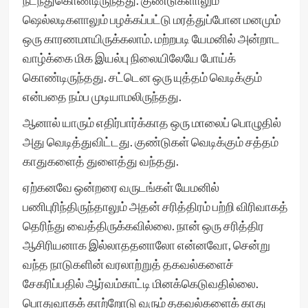
நடந்துகொண்டிருந்தது. குண்டுகளாலும்
ஷெல்லடிகளாலும் பழக்கப்பட்டு மரத்துப்போன மனமும்
ஒரு காரணமாயிருக்கலாம். மற்றபடி யேமனில் அன்றாட
வாழ்க்கை மிக இயல்பு நிலையிலேயே போய்க்
கொண்டிருந்தது. சட்டென ஒரு யுத்தம் வெடிக்கும்
என்பதை நம்ப முடியாமலிருந்தது.
ஆனால் யாரும் எதிர்பார்க்காத ஒரு மாலைப் பொழுதில்
அது வெடித்துவிட்டது. குண்டுகள் வெடிக்கும் சத்தம்
காதுகளைத் துளைத்து வந்தது.
ஏற்கனவே ஒன்றரை வருடங்கள் யேமனில்
பணிபுரிந்திருந்தாலும் அதன் சரித்திரம் பற்றி விரிவாகத்
தெரிந்து வைத்திருக்கவில்லை. நான் ஒரு சரித்திர
ஆசிரியனாக இல்லாததனாலோ என்னவோ, சென்று
வந்த நாடுகளின் வரலாற்றுத் தகவல்களைச்
சேகரிப்பதில் ஆர்வம்காட்டி மினக்கெடுவதில்லை.
பொதுவாகக் காற்றோடு வரும் தகவல்களைக் காது