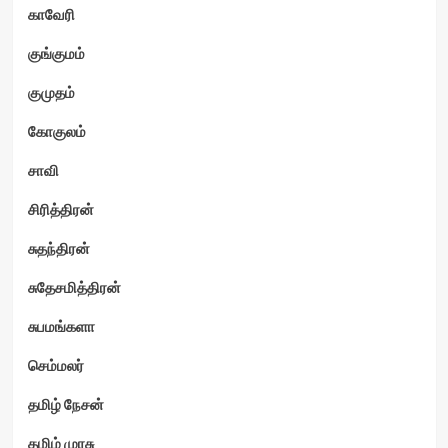
காவேரி
குங்குமம்
குமுதம்
கோகுலம்
சாவி
சிரித்திரன்
சுதந்திரன்
சுதேசமித்திரன்
சுபமங்களா
செம்மலர்
தமிழ் நேசன்
தமிழ் முரசு