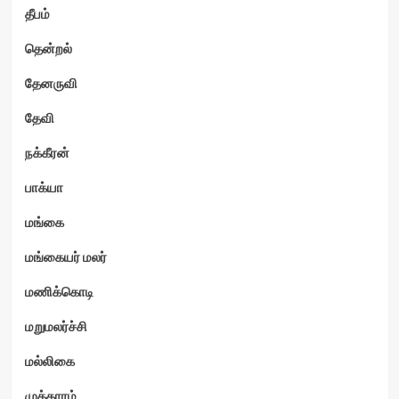
தீபம்
தென்றல்
தேனருவி
தேவி
நக்கீரன்
பாக்யா
மங்கை
மங்கையர் மலர்
மணிக்கொடி
மறுமலர்ச்சி
மல்லிகை
முத்தாரம்