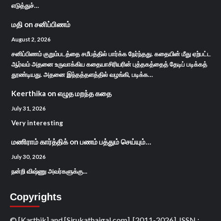
எடுத்துச்…
மதி
on
சனிப்பிணம்
August 2, 2026
சனிப்பிணம் குறும்படத்தை சமீபத்தில் பார்க்க நேர்ந்தது. கதையின் மீது ஏற்பட்ட
ஆர்வம் அதனை உருவாக்கிய கதையாசிரியரின் புத்தகத்தைத் தேடிப் படிக்கத்
தூண்டியது. அதனை இந்தத்தளத்தில் வழங்கி, படிக்க…
Keerthika
on
எழுத மறந்த கதை
July 31, 2026
Very interesting
மணிராம் கார்த்திக்
on
பணம் பத்தும் செய்யும்…
July 30, 2026
நன்றி விஷ்ணு அவர்களுக்கு...
Copyrights
© [Karthik] and [Sirukathaigal.com], [2011-2026]. ISSN :