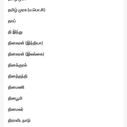
தமிழ் முரசு (ம.பொ.சி)
தாய்
தி இந்து
தினகரன் (இந்தியா)
தினகரன் (இலங்கை)
தினக்குரல்
தினத்தந்தி
தினமணி
தினபூமி
தினமலர்
திராவிடநாடு