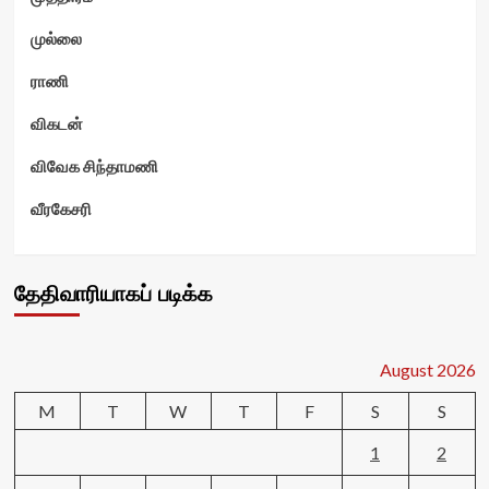
முல்லை
ராணி
விகடன்
விவேக சிந்தாமணி
வீரகேசரி
தேதிவாரியாகப் படிக்க
August 2026
M
T
W
T
F
S
S
1
2