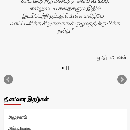
காட்டுவதற்கு கிடைத்த அரிய வாய்ப்பு,
என்னுடைய கதைகளும் இதில்
இடம்பெற்றிருப்பதில் மிக்க மகிழ்வே –
வாய்ப்பளித்த சிறுகதைகள் குழுமத்திற்கு மிக்க
நன்றி.
ஐ.ஆர்.கரோலின்
வி
தின/வார இதழ்கள்
அமுதசுரபி
அம்புலிமாமா