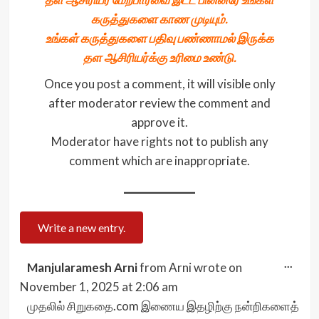
கருத்துகளை காண முடியும்.
உங்கள் கருத்துகளை பதிவு பண்ணாமல் இருக்க
தள ஆசிரியர்க்கு உரிமை உண்டு.
Once you post a comment, it will visible only
after moderator review the comment and
approve it.
Moderator have rights not to publish any
comment which are inappropriate.
Togg
...
Manjularamesh Arni
from
Arni
wrote on
this
meta
November 1, 2025
at
2:06 am
முதலில் சிறுகதை.com இணைய இதழிற்கு நன்றிகளைத்