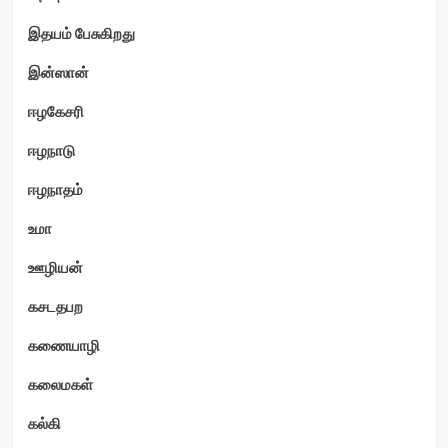
இதயம் பேசுகிறது
இன்ஸான்
ஈழகேசரி
ஈழநாடு
ஈழநாதம்
உமா
ஊழியன்
கசடதபற
கணையாழி
கலைமகள்
கல்கி