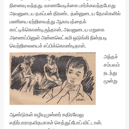
நினைவு வந்தது. வாணவேடிக்கை பார்க்கவந்தபோது
அவனுடைய தகப்பன் திரண்ட தன்னுடைய தோள்களில்
மணியை ஏற்றிவைத்து ஆகாயத்தைக்
காட்டிக்கொண்டிருந்தான், அவனுடைய மறுகை
அணைப்பினுள் அன்னலெட்சுமி ஒடுங்கி நின்றபடி
வெற்றிலையைச் சப்பிக்கொண்டிதாள்.
அந்தச்
சம்பவம்
நடந்து
மூன்று
ஆண்டுகள் கழியுமுன்னர் கதிரவேலு
எதிர்பாராதவிதமாகச் செத்துப்போப் விட்டான்.