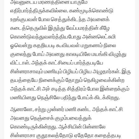
அவனுடைய மரணத்தினை யாருமே
எதிர்பார்த்திருக்கவில்லை. கண்மூடிக்கொண்டு
உறங்குபவன் போல செத்துக்கிடந்த அவனைக்
கடைத்தெருவில் இருந்து வேப்பமரத்தின் கீழே
கொண்டுவந்துவளர்த்தியபோது அன்னலெட்சுமி
ஓவென்று கதறியபடி கூவியவள் மறுகணம் நிலை
குலைந்து போய் அவனது காலடியிலே மயங்கி விழுந்து
விட்டாள். அந்தக் காட்சியைப் பார்த்தபடியே
சின்னராசாவும் மணியும் பிழியப் பிழிய அழுதார்கள். இரு
தயத்தையே நினைக்கும் தோறும் நெகிழவைக்கின்ற
அந்தக் காட்சி அச் சடித்த சித்திரம் போல இன்றைக்கும்
மணியினது நெஞ்சிலே பதிந்து போய்க் கிடக்கிறது.
ஆனாலோ, சற்று முன்னர் மணி கண்ட அந்தக் காட்சி
அவனது நெஞ்சைக் குழம்பவைத்துக்
கொண்டிருக்கின்றது. ஆச்சியின் பின்னாலே
சின்னராசா குதூகலத்தோடு ஏதேதோ கதைத்தபடி