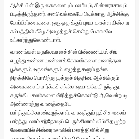
ஆச்சியின் இரு கைகளையும் மணியும், சின்னராசாவும்
பிடித்திருந்தனர். சனவெக்கையே பிடிக்காது ஆச்சிக்கு
பேரப்பிள்ளைகளை ஒரு ஒதுக்குப் புறமாக உள்ள மின்சார
கம்பத்தின் கீழே அழைத்துச் சென்று பேசாமலே
உட்கார்ந்துகொண்டாள்.
வாணங்கள் கருநீலவானத்தின் பின்னணியில் சீறி
எழுந்து உண்ண வண்ணக் கோலங்களை வரைந்தன.
பூக்களும், உருவங்களும், எழுத்துகளும் தங்க
நிறத்திலே பொலிந்து பூத்துச் சிதறின. ஆச்சிக்கும்
அவைகளைப் பார்க்கச் சந்தோஷமாகவேயிருந்தது.
சுருங்கிய கண்களை விரித்துக்கொண்டு ஆவென்றபடி
அண்ணாந்து வானத்தையே
பார்த்துக்கொண்டிருந்தாள். வானத்துப் பூச்சிதறலைப்
பார்த்து மனம் சந்தோஷப் பெருக்கினால் விம்மித முற்ற
வேளையில் சின்னராசாவின் மனத்தினில் சிறு
கவலையொன்று தணற் பொறி போலச் சுட்டது.