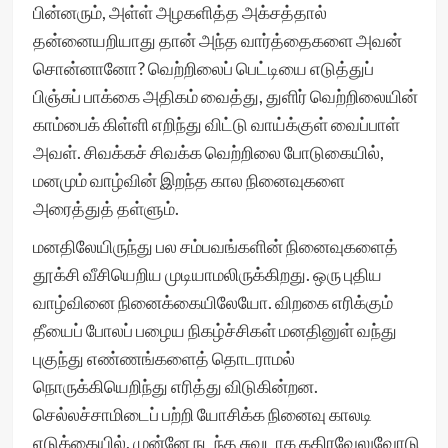
பின்னரும், அள்ள் அழகளித்த அக்சத்தால்
தன்னையறியாது தான் அந்த வார்த்தைகளை அவன்
சொன்னானோ? வெற்றிலைப் பெட்டியை எடுத்துப்
பிஞ்சுப் பாக்கை அதிகம் வைத்து, துளிர் வெற்றிலையின்
காம்பைக் கிள்ளி எறிந்து விட்டு வாய்க்குள் வைப்பாள்
அவள். சிவக்கச் சிவக்க வெற்றிலை போடுகையில்,
மனமும் வாழ்வின் இறந்த கால நினைவுகளை
அரைத்துத் தள்ளும்.
மனதிலேயிருந்து பல சம்பவங்களின் நினைவுகளைத்
தூக்சி வீசியெறிய முடியாமலிருக்கிறது. ஒரு புதிய
வாழ்வினை நினைக்கையிலேயோ. விறகை எரிக்கும்
தீயைப் போலப் பழைய நிகழ்ச்சிகள் மனதினுள் வந்து
புகுந்து எண்ணங்களைத் தொடராமல்
நொருக்கியெறிந்து எரித்து விடுகின்றன.
செல்லச்சாமிடைப் பற்றி யோசிக்க நினைவு காலடி
எடுக்கையில், முன்னே நடந்த சுவடாக கதிரவேலுவோடு