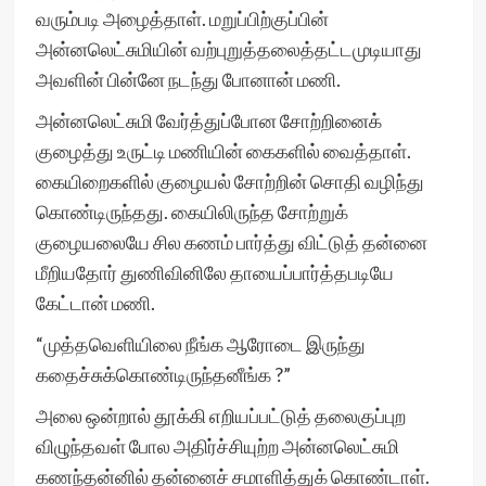
வரும்படி அழைத்தாள். மறுப்பிற்குப்பின்
அன்னலெட்சுமியின் வற்புறுத்தலைத்தட்டமுடியாது
அவளின் பின்னே நடந்து போனான் மணி.
அன்னலெட்சுமி வேர்த்துப்போன சோற்றினைக்
குழைத்து உருட்டி மணியின் கைகளில் வைத்தாள்.
கையிறைகளில் குழையல் சோற்றின் சொதி வழிந்து
கொண்டிருந்தது. கையிலிருந்த சோற்றுக்
குழையலையே சில கணம் பார்த்து விட்டுத் தன்னை
மீறியதோர் துணிவினிலே தாயைப்பார்த்தபடியே
கேட்டான் மணி.
“முத்தவெளியிலை நீங்க ஆரோடை இருந்து
கதைச்சுக்கொண்டிருந்தனீங்க ?”
அலை ஒன்றால் தூக்கி எறியப்பட்டுத் தலைகுப்புற
விழுந்தவள் போல அதிர்ச்சியுற்ற அன்னலெட்சுமி
கணந்தன்னில் தன்னைச் சமாளித்துக் கொண்டாள்.