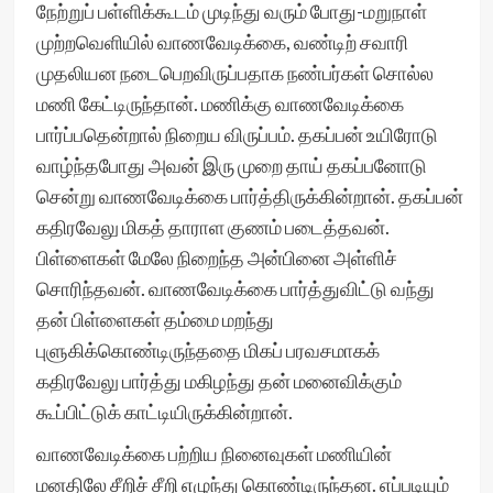
நேற்றுப் பள்ளிக்கூடம் முடிந்து வரும் போது-மறுநாள்
முற்றவெளியில் வாணவேடிக்கை, வண்டிற் சவாரி
முதலியன நடைபெறவிருப்பதாக நண்பர்கள் சொல்ல
மணி கேட்டிருந்தான். மணிக்கு வாணவேடிக்கை
பார்ப்பதென்றால் நிறைய விருப்பம். தகப்பன் உயிரோடு
வாழ்ந்தபோது அவன் இரு முறை தாய் தகப்பனோடு
சென்று வாணவேடிக்கை பார்த்திருக்கின்றான். தகப்பன்
கதிரவேலு மிகத் தாராள குணம் படைத்தவன்.
பிள்ளைகள் மேலே நிறைந்த அன்பினை அள்ளிச்
சொரிந்தவன். வாணவேடிக்கை பார்த்துவிட்டு வந்து
தன் பிள்ளைகள் தம்மை மறந்து
புளுகிக்கொண்டிருந்ததை மிகப் பரவசமாகக்
கதிரவேலு பார்த்து மகிழந்து தன் மனைவிக்கும்
கூப்பிட்டுக் காட்டியிருக்கின்றான்.
வாணவேடிக்கை பற்றிய நினைவுகள் மணியின்
மனதிலே சீறிச் சீறி எழுந்து கொண்டிருந்தன. எப்படியும்