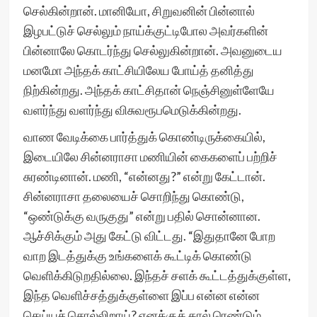
செல்கின்றான். மானியோ, சிறுவனின் பின்னால்
இழபட்டுச் செல்லும் நாய்க்குட்டிபோல அவர்களின்
பின்னாலே கொடர்ந்து செல்லுகின்றான். அவனுடைய
மனமோ அந்தக் காட்சியிலேய போய்த் தனித்து
நிற்கின்றது. அந்தக் காட்சிதான் நெஞ்சினுள்ளேயே
வளர்ந்து வளர்ந்து விசுவரூபமெடுக்கின்றது.
வாண வேடிக்கை பார்த்துக் கொண்டிருக்கையில்,
இடையிலே சின்னராசா மணியின் கைகளைப் பற்றிச்
சுரண்டினான். மணி, “என்னது?” என்று கேட்டான்.
சின்னராசா தலையைச் சொறிந்து கொண்டு,
“ஒண்டுக்கு வருகுது” என்று பதில் சொன்னான.
ஆச்சிக்கும் அது கேட்டு விட்டது. “இதுதானே போற
வாற இடத்துக்கு உங்களைக் கூட்டிக் கொண்டு
வெளிக்கிடுறதில்லை. இந்தச் சளக் கூட்டத்துக்குள்ள,
இந்த வெளிச்சத்துக்குள்ளை இப்ப என்ன என்ன
செய்யச் சொல்லிறாய்? எனக்குக் கால் ரெண்டும்