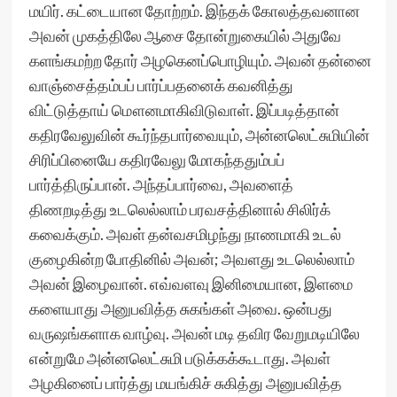
மயிர். கட்டையான தோற்றம். இந்தக் கோலத்தவனான
அவன் முகத்திலே ஆசை தோன்றுகையில் அதுவே
களங்கமற்ற தோர் அழகெனப்பொழியும். அவன் தன்னை
வாஞ்சைத்தம்பப் பார்ப்பதனைக் கவனித்து
விட்டுத்தாய் மௌனமாகிவிடுவாள். இப்படித்தான்
கதிரவேலுவின் கூர்ந்தபார்வையும், அன்னலெட்சுமியின்
சிரிப்பினையே கதிரவேலு மோகந்ததும்பப்
பார்த்திருப்பான். அந்தப்பார்வை, அவளைத்
திணறடித்து உடலெல்லாம் பரவசத்தினால் சிலிர்க்
கவைக்கும். அவள் தன்வசமிழந்து நாணமாகி உடல்
குழைகின்ற போதினில் அவன்; அவளது உடலெல்லாம்
அவன் இழைவான். எவ்வளவு இனிமையான, இளமை
களையாது அனுபவித்த சுகங்கள் அவை. ஒன்பது
வருஷங்களாக வாழ்வு. அவன் மடி தவிர வேறுமடியிலே
என்றுமே அன்னலெட்சுமி படுக்கக்கூடாது. அவள்
அழகினைப் பார்த்து மயங்கிச் சுகித்து அனுபவித்த