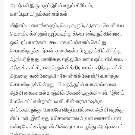
அவர்கள் இருவரும் இப்போதும் சிரிப்பும்,
களிப்புமாயிருக்கின்றார்கள்.
விறிசும், வாணங்களும், வெடிகளும், ஆகாய வெளியை
வெளிச்சத்சினுள் மூழ்கடித்துக்கொண்டிருக்கின்றன.
ஒலிபரப்பாளர்கள் பகடியாக விமர்சனம் செய்து
கொண்டிருந்தார்கள். சனவெள்ளம் குலுங்கிச் சிரித்து
ஆர்ப்பரித்தது. மணிக்கு எதிலுமே மனம் ஒட்டவில்லை.
அந்தக் காட்சி, மனதினுள் சித்திரமாகப் பதிந்த காட்சி.
அவனது கண்ணேதிரே தோன்றித்தோன்றி வளர்ந்து
கொண்டிருக்கின்றது. விறைத்துப்போன கால்களை
ஆச்சி கைகளால் உரஞ்சிக் கொண்டிருக்கிறாள். “இனிப்
போவோம்” என்றான் மணி. சின்னராசாவுக்கு
அங்கேயிருந்து போகவே விருப்பமில்லை. ஆச்சி எழுந்து
விட்டாள். இனி ஏதும் சொன்னால் அவள் சளசளப்பாள்
என்ற நோக்கத்துடன் சின்னராசா எழுந்து அவர்களைப்
பின் தொடர்ந்தான்.