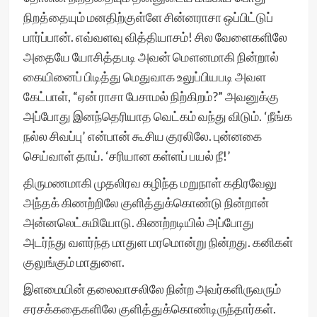
நிறத்தையும் மனதிற்குள்ளே சின்னராசா ஒப்பிட்டுப்
பார்ப்பான். எவ்வளவு வித்தியாசம்! சில வேளைகளிலே
அதையே யோசித்தபடி அவன் மௌனமாகி நின்றால்
கையினைப் பிடித்து மெதுவாக உலுப்பியபடி அவள
கேட்பாள், “ஏன் ராசா பேசாமல் நிற்கிறம்?” அவனுக்கு
அப்போது இனந்தெரியாத வெட்கம் வந்து விடும். ‘நீங்க
நல்ல சிவப்பு’ என்பான் கூசிய குரலிலே. புன்னகை
செய்வாள் தாய். ‘சரியான கள்ளப் பயல் நீ!’
திருமணமாகி முதலிரவ கழிந்த மறுநாள் கதிரவேலு
அந்தக் கிணற்றிலே குளித்துக்கொண்டு நின்றான்
அன்னலெட்சுமியோடு. கிணற்றடியில் அப்போது
அடர்ந்து வளர்ந்த மாதுள மரமொன்று நின்றது. கனிகள்
குலுங்கும் மாதுளை.
இளமையின் தலைவாசலிலே நின்ற அவர்களிருவரும்
சரசக்கதைகளிலே குளித்துக்கொண்டிருந்தார்கள்.