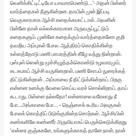
வெளிக்கிட்டிட்டியோ யாவாரமெண்டு…’- அதன் பின்னர்
வார்த்தைகள் நீளுகின்றன. தாயின் முன் இப்படி
வெகுகாரமாக ஆச்சி கதைக்கமாட்டாள். அவளின்
பின்னே தான் எல்லக்காரமான அருவருப்பூட்டும்
கதைகளும். முன்னே கதைக்கும் வார்த்தைகளோ குறி
தவறிய அம்புகள் போல. ஆத்திரம் கொதிக்கின்ற
உள்ளத்தோடு மணி மாமரத்தின் கீழே வந்து நின்றான்.
புஸ்புஸ் ஸென்று மூச்சிழுத்தக்கொண்டு உழவாரமும்,
கடகமாய் ஆச்சி வருகினறாள். மணி கோபம் நுரைக்கத்
திட்டுகின்றான் . அம்மாவை நீ திட்டுக்கின்றாய். பிறகு
என்னை உனக்கு வேலை செய்ய வரச் சொல்லிறாய். தாய்
கூடாது. பிள்ளை நல்லதோ! என்னாலை வரேலாது நீ
போ…அங்காலை போ… – நெஞ்சைக் கூரிய அலகுகள்
போலக் கொத்திப் பிடுங்குகின்ற சொற்கள். ஆச்சியின்
கண்களிலே கண்ணீர் அருவியாகப் பெருக்கெடுக்கிறது
‘என்ரை குஞ்சுகளே, உங்களுக்காகத் தானே நான், நான்