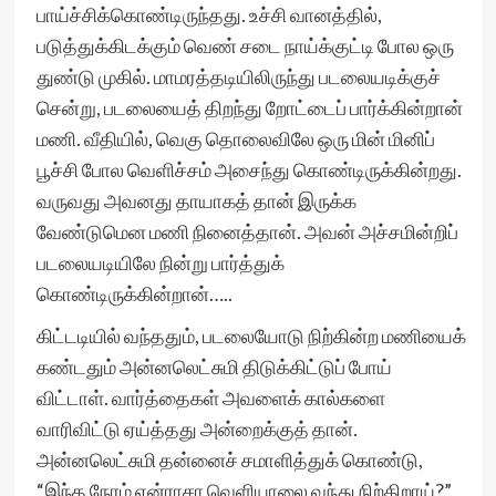
பாய்ச்சிக்கொண்டிருந்தது. உச்சி வானத்தில்,
படுத்துக்கிடக்கும் வெண் சடை நாய்க்குட்டி போல ஒரு
துண்டு முகில். மாமரத்தடியிலிருந்து படலையடிக்குச்
சென்று, படலையைத் திறந்து றோட்டைப் பார்க்கின்றான்
மணி. வீதியில், வெகு தொலைவிலே ஒரு மின் மினிப்
பூச்சி போல வெளிச்சம் அசைந்து கொண்டிருக்கின்றது.
வருவது அவனது தாயாகத் தான் இருக்க
வேண்டுமென மணி நினைத்தான். அவன் அச்சமின்றிப்
படலையடியிலே நின்று பார்த்துக்
கொண்டிருக்கின்றான்…..
கிட்டடியில் வந்ததும், படலையோடு நிற்கின்ற மணியைக்
கண்டதும் அன்னலெட்சுமி திடுக்கிட்டுப் போய்
விட்டாள். வார்த்தைகள் அவளைக் கால்களை
வாரிவிட்டு ஏய்த்தது அன்றைக்குத் தான்.
அன்னலெட்சுமி தன்னைச் சமாளித்துக் கொண்டு,
“இந்த நேரம் ஏன்ராசா வெளியாலை வந்து நிற்கிறாய்?”