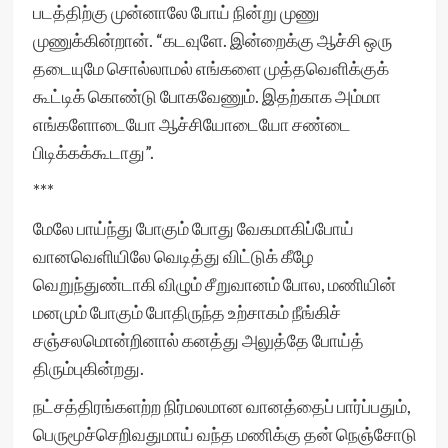
படத்திற்கு முன்னாலே போய் நின்று முணு
முணுக்கின்றான். “கடவுளே. இன்றைக்கு ஆச்சி ஒரு
தடையுமே சொல்லாமல் எங்களை முத்தவெளிக்குக்
கூட்டிக் கொண்டு போகவேணும். இதற்காக அம்மா
எங்களோடையோ ஆச்சியோடையோ சண்டை
பிடிக்கக்கூடாது”.
***
மேலே பாய்ந்து போகும் போது வேகமாகிப்போய்
வானவெளியிலே வெடித்து விட்டுக் கீழே
வெறுந்துண்டாகி விழும் சீறுவானம் போல, மணியின்
மனமும் போகும் போதிருந்த உற்சாகம் நீங்கிச்
சஞ்சலமொன்றினால் கனத்து அலுத்தே போய்த்
திரும்புகின்றது.
நட்சத்திரங்களற்ற நிர்மலமான வானத்தைப் பார்ப்பதும்,
பெருமூச்செறிவதுமாய் வந்த மணிக்கு தன் நெஞ்சோடு