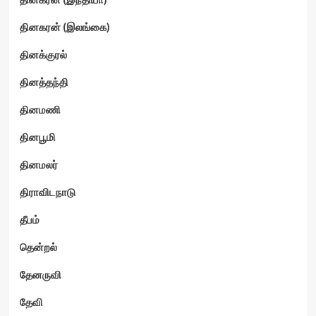
தினகரன் (இலங்கை)
தினக்குரல்
தினத்தந்தி
தினமணி
தினபூமி
தினமலர்
திராவிடநாடு
தீபம்
தென்றல்
தேனருவி
தேவி