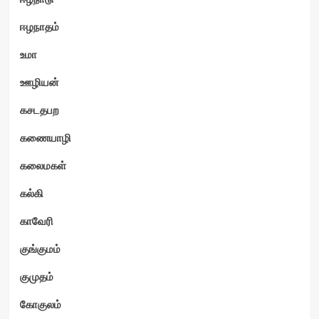
ஈழநாதம்
உமா
ஊழியன்
கசடதபற
கணையாழி
கலைமகள்
கல்கி
காவேரி
குங்குமம்
குமுதம்
கோகுலம்