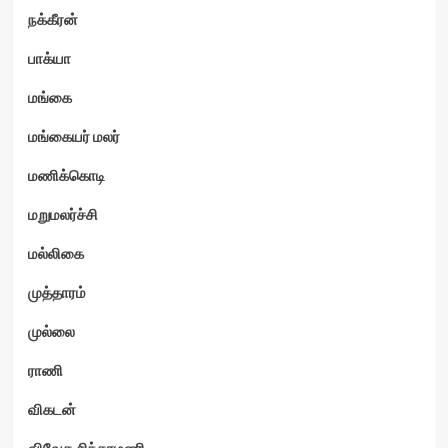
நக்கீரன்
பாக்யா
மங்கை
மங்கையர் மலர்
மணிக்கொடி
மறுமலர்ச்சி
மல்லிகை
முத்தாரம்
முல்லை
ராணி
விகடன்
விவேக சிந்தாமணி