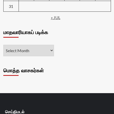
31
« JUL
மாதவாரியாகப் படிக்க
மொத்த வாசகர்கள்
செய்திமடல்