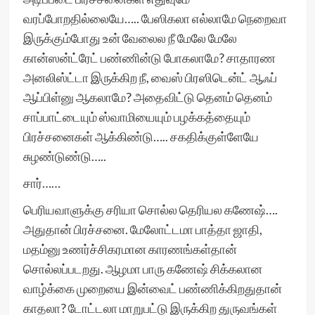
வரப்போறதில்லையே….. பேஸிகலா எல்லாமே நெறைவா
இருக்கும்போது உன் வேலைல நீ மேலே மேலே
கான்ஸன்ட்ரேட் பண்ணின்டு போகலாமே? சாதாரண
அனலிஸ்ட்டா இருக்கிற நீ, வைஸ் பிரஸிடென்ட் ஆஃப்
ஆப்பிள்னு ஆகலாமே? அதைவிட்டு தெனம் தெனம்
சாப்பாட்டையும் ஸ்வாமியையும் பழக்கத்தையும்
பிரச்சனைகள் ஆக்கிண்டு….. சகதிக்குள்ளேயே
சுழண்டுண்டு…..
சார்……
பெரியவாளுக்கு சரியா சொல்ல தெரியல கணேஷ்….
அதுதான் பிரச்சனை. மேலோட்டமா பாத்தா ஜாதி,
மதம்னு உணர்ச்சிகரமான காரணங்கள்தான்
சொல்லப்படறது. ஆழமா பாரு கணேஷ் சிக்கலான
வாழ்க்கை முறையை இன்வைட் பண்ணிக்கிறதுதான்
காதலா? டோட்டலா மாறுபட்டு இருக்கிற துருவங்கள்