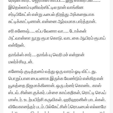
ரேஷன் கார்ட் ஜெராக்ஸ் காப்பி…. இது ஸாலரி பில்…….
இதெல்லாம் யுனிவர்ஸிட்டில நான் வாங்கின
சர்டிபிகேட்ஸ் என்று ஃபைல் திறந்து அக்கறையாக
சுட்டிக்காட்டினான். என்னை ஆர்வமாக பார்த்தான்.
சரி கணேஷ்….. எப்ப வேணா வா….. டோக்கன்
அட்வான்ஸா நூறு ரூபா கொடு. வாடகை ஆயிரம் ரூபாய்
என்றேன்.
தாங்க்ஸ் சார்…. தாங்க் யு வெரி மச் என்றான்
மலர்ச்சியுடன்.
கணேஷ் குடித்தனம் வந்து ஒரு வாரம் ஓடி விட்டது.
பொறுப்பான பையனாக இருக்க வேண்டும் என்கிற என்
யூகத்தை நிஜமாக்கினான். ஒரு பர்னர் கொண்ட காஸ்
ஸ்டவ். சின்ன குக்கர். பச்சை காய்கறிகள், ரொட்டி செஃப்
மாஸ்டர். உடற்பயிற்சி கருவிகள். ஹரிஹரனின் பாடல்கள்.
விவேகானந்தர் படம். பில்கேட்சின் ப்ரொஃபைல் எல்லாமே