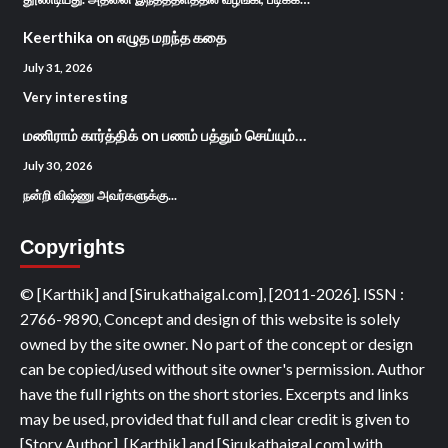
Keerthika
on
எழுத மறந்த கதை
July 31, 2026
Very interesting
மணிராம் கார்த்திக்
on
பணம் பத்தும் செய்யும்…
July 30, 2026
நன்றி விஷ்ணு அவர்களுக்கு...
Copyrights
© [Karthik] and [Sirukathaigal.com], [2011-2026]. ISSN :
2766-9890, Concept and design of this website is solely
owned by the site owner. No part of the concept or design
can be copied/used without site owner's permission. Author
have the full rights on the short stories. Excerpts and links
may be used, provided that full and clear credit is given to
[Story Author], [Karthik] and [Sirukathaigal.com] with