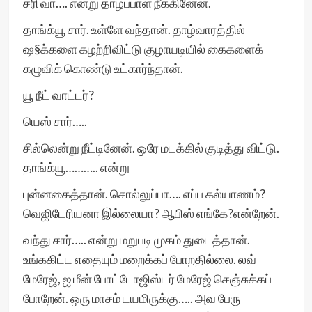
சரி வா…. என்று தாழ்ப்பாள் நீக்கினேன்.
தாங்க்யூ சார். உள்ளே வந்தான். தாழ்வாரத்தில்
ஷ§க்களை கழற்றிவிட்டு குழாயடியில் கைகளைக்
கழுவிக் கொண்டு உட்கார்ந்தான்.
யூ நீட் வாட்டர்?
யெஸ் சார்…..
சில்லென்று நீட்டினேன். ஒரே மடக்கில் குடித்து விட்டு.
தாங்க்யூ……….. என்று
புன்னகைத்தான். சொல்லுப்பா…. எப்ப கல்யாணம்?
வெஜிடேரியனா இல்லையா? ஆபிஸ் எங்கே?என்றேன்.
வந்து சார்….. என்று மறுபடி முகம் துடைத்தான்.
உங்ககிட்ட எதையும் மறைக்கப் போறதில்லை. லவ்
மேரேஜ், ஐ மீன் போட்டோஜிஸ்டர் மேரேஜ் செஞ்சுக்கப்
போறேன். ஒரு மாசம் டயமிருக்கு….. அவ பேரு