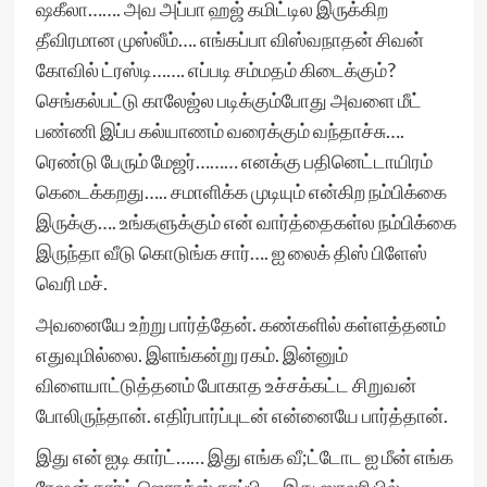
ஷகீலா……. அவ அப்பா ஹஜ் கமிட்டில இருக்கிற
தீவிரமான முஸ்லீம்…. எங்கப்பா விஸ்வநாதன் சிவன்
கோவில் ட்ரஸ்டி……. எப்படி சம்மதம் கிடைக்கும்?
செங்கல்பட்டு காலேஜ்ல படிக்கும்போது அவளை மீட்
பண்ணி இப்ப கல்யாணம் வரைக்கும் வந்தாச்சு….
ரெண்டு பேரும் மேஜர்……… எனக்கு பதினெட்டாயிரம்
கெடைக்கறது….. சமாளிக்க முடியும் என்கிற நம்பிக்கை
இருக்கு…. உங்களுக்கும் என் வார்த்தைகள்ல நம்பிக்கை
இருந்தா வீடு கொடுங்க சார்…. ஐ லைக் திஸ் பிளேஸ்
வெரி மச்.
அவனையே உற்று பார்த்தேன். கண்களில் கள்ளத்தனம்
எதுவுமில்லை. இளங்கன்று ரகம். இன்னும்
விளையாட்டுத்தனம் போகாத உச்சக்கட்ட சிறுவன்
போலிருந்தான். எதிர்பார்ப்புடன் என்னையே பார்த்தான்.
இது என் ஐடி கார்ட்…… இது எங்க வீ;ட்டோட ஐ மீன் எங்க