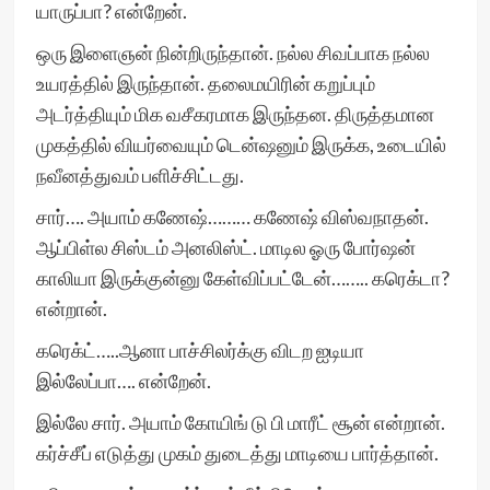
யாருப்பா? என்றேன்.
ஒரு இளைஞன் நின்றிருந்தான். நல்ல சிவப்பாக நல்ல
உயரத்தில் இருந்தான். தலைமயிரின் கறுப்பும்
அடர்த்தியும் மிக வசீகரமாக இருந்தன. திருத்தமான
முகத்தில் வியர்வையும் டென்ஷனும் இருக்க, உடையில்
நவீனத்துவம் பளிச்சிட்டது.
சார்…. அயாம் கணேஷ்……… கணேஷ் விஸ்வநாதன்.
ஆப்பிள்ல சிஸ்டம் அனலிஸ்ட். மாடில ஓரு போர்ஷன்
காலியா இருக்குன்னு கேள்விப்பட்டேன்…….. கரெக்டா?
என்றான்.
கரெக்ட்…..ஆனா பாச்சிலர்க்கு விடற ஐடியா
இல்லேப்பா…. என்றேன்.
இல்லே சார். அயாம் கோயிங் டு பி மாரீட் சூன் என்றான்.
கர்ச்சீப் எடுத்து முகம் துடைத்து மாடியை பார்த்தான்.