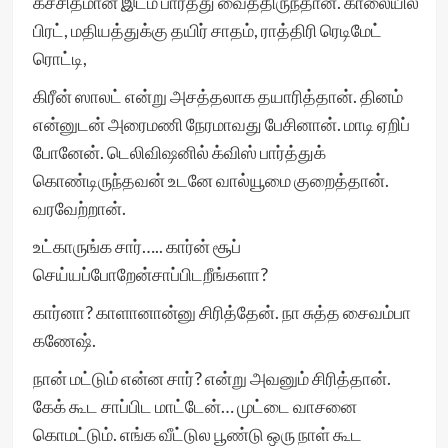
கச்சிதமான இடம் பார்த்து வைத்திருந்தான். காலையில்
பிரட், மதியத்துக்கு தயிர் சாதம், ராத்திரி ரெடிமேட்
ரொட்டி,
கிரீன் ஸாலட் என்று அசத்தலாக தயாரித்தான். தினம்
என்னுடன் அரைமணி நேரமாவது பேசினான். மாடி ஏறிப்
போனேன். டெலிவிஷனில் க்விஸ் பார்த்துக்
கொண்டிருந்தவன் உடனே வால்யூமை குறைத்தான்.
வரவேற்றான்.
உட்காருங்க சார்….. கார்ன் சூப்
செய்யப்போறேன்சாப்பிடறீங்களா?
கார்னா? காளானான்னு சிரித்தேன். நா சுத்த சைவம்பா
கணேஷ்.
நான் மட்டும் என்ன சார்? என்று அவனும் சிரித்தான்.
கேக் கூட சாப்பிட மாட்டேன்… முட்டை வாசனை
கொமட்டும். எங்க வீட்டுல பூண்டு ஒரு நாள் கூட