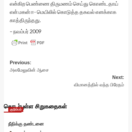
என்கிற பெண்ணை திருமணம் செய்து கொண்டதாய்
என் மகன் ஈ- மெயிலில் கொடுத்த தகவல் எனக்காக
காத்திருந்தது.
– நவம்பர் 2009
Post
Previous:
அலமேலுவின் ஆசை
navigation
Next:
விமானத்தில் வந்த பிரேதம்
தொடர்புள்ள சிறுகதைகள்
குடும்பம்
நீதிக்கு தண்டனை