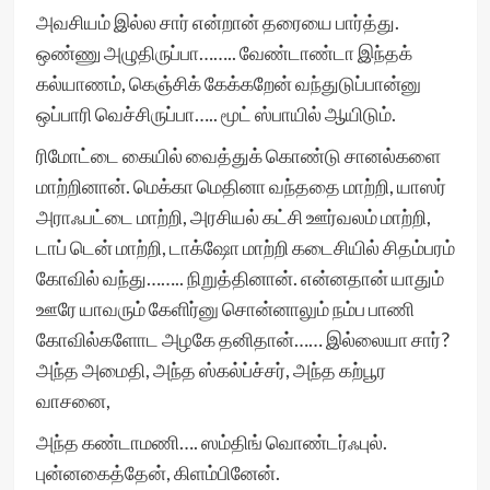
அவசியம் இல்ல சார் என்றான் தரையை பார்த்து.
ஒண்ணு அழுதிருப்பா…….. வேண்டாண்டா இந்தக்
கல்யாணம், கெஞ்சிக் கேக்கறேன் வந்துடுப்பான்னு
ஒப்பாரி வெச்சிருப்பா….. மூட் ஸ்பாயில் ஆயிடும்.
ரிமோட்டை கையில் வைத்துக் கொண்டு சானல்களை
மாற்றினான். மெக்கா மெதினா வந்ததை மாற்றி, யாஸர்
அராஃபட்டை மாற்றி, அரசியல் கட்சி ஊர்வலம் மாற்றி,
டாப் டென் மாற்றி, டாக்ஷோ மாற்றி கடைசியில் சிதம்பரம்
கோவில் வந்து…….. நிறுத்தினான். என்னதான் யாதும்
ஊரே யாவரும் கேளிர்னு சொன்னாலும் நம்ப பாணி
கோவில்களோட அழகே தனிதான்…… இல்லையா சார்?
அந்த அமைதி, அந்த ஸ்கல்ப்ச்சர், அந்த கற்பூர
வாசனை,
அந்த கண்டாமணி…. ஸம்திங் வொண்டர்ஃபுல்.
புன்னகைத்தேன், கிளம்பினேன்.