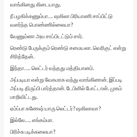
வாங்கினது கிடையாது.
நீ பழகிக்கணும்பா…. ஷகிலா பிரியாணி சாப்பிட்டு
வளர்ந்த பொண்ணில்லையா?
வேணும்னா அவ சாப்பிடட்டும் சார்.
ரெண்டு பேருக்கும் ரெண்டு சமையலா. வெரிகுட் என்று
சிரித்தேன்.
இந்தா….. லெட்டர் வந்தது மத்தியானம்.
அப்படியா என்று வேகமாக வந்து வாங்கினான். இப்படி
அப்படி திருப்பி பார்த்தான். டேபிளில் போட்டான். முகம்
மாறிவிட்டது.
ஏம்ப்பா கணேஷ் யாரு லெட்டர்? ஷகிலாவா?
இல்லே….. எங்கம்மா.
பிரிச்சு படிக்கலையா?