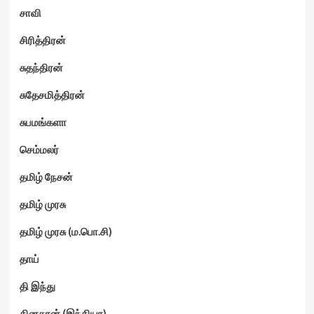
சாவி
சிரித்திரன்
சுதந்திரன்
சுதேசமித்திரன்
சுபமங்களா
செம்மலர்
தமிழ் நேசன்
தமிழ் முரசு
தமிழ் முரசு (ம.பொ.சி)
தாய்
தி இந்து
தினகரன் (இந்தியா)