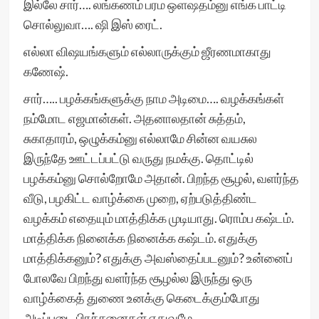
இல்லே சார்…. லங்கணம் பரம ஒளஷதம்னு எங்க பாட்டி
சொல்லுவா…. ஷி இஸ் ரைட்.
எல்லா விஷயங்களும் எல்லாருக்கும் ஜீரணமாகாது
கணேஷ்.
சார்….. பழக்கங்களுக்கு நாம அடிமை…. வழக்கங்கள்
நம்மோட எஜமான்கள். அதனாலதான் சுத்தம்,
சுகாதாரம், ஒழுக்கம்னு எல்லாமே சின்ன வயசுல
இருந்தே ஊட்டப்பட்டு வருது நமக்கு. தொட்டில்
பழக்கம்னு சொல்றோமே அதான். பிறந்த சூழல், வளர்ந்த
வீடு, பழகிட்ட வாழ்க்கை முறை, ஏற்படுத்திண்ட
வழக்கம் எதையும் மாத்திக்க முடியாது. ரொம்ப கஷ்டம்.
மாத்திக்க நினைக்க நினைக்க கஷ்டம். எதுக்கு
மாத்திக்கனும்? எதுக்கு அவஸ்தைப்படனும்? உன்னைப்
போலவே பிறந்து வளர்ந்த சூழல்ல இருந்து ஒரு
வாழ்க்கைத் துணை உனக்கு கெடைக்கும்போது
அடிப்படை பிரச்சனைகள் எதுவுமே