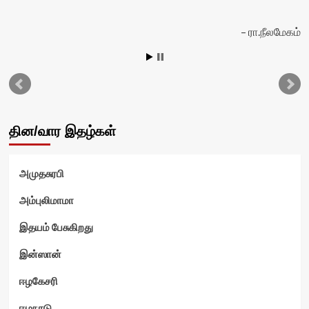
ரா.நீலமேகம்
ரி
தின/வார இதழ்கள்
அமுதசுரபி
அம்புலிமாமா
இதயம் பேசுகிறது
இன்ஸான்
ஈழகேசரி
ஈழநாடு