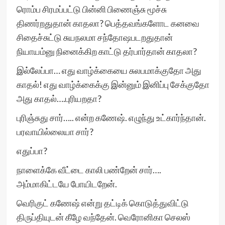
ரொம்ப சிரமப்பட்டு பின்னி பிணைஞ்சு மூச்சு
திணர்றதுதான் காதலா? பெத்தவங்களோட கனவை
சிதைச்சுட்டு சுயநலமா சந்தோஷபடறதுதான்
நியாயம்னு நினைக்கிற காட்டு தர்பார்தான் காதலா?
இல்லேப்பா… எது வாழ்க்கையை சுலபமாக்குதோ அது
காதல்! எது வாழ்க்கைக்கு இன்னும் இனிப்பு சேக்குதோ
அது காதல்….புரியறதா?
புரிஞ்சுது சார்….. என்ற கணேஷ். எழுந்து உட்கார்ந்தான்.
பரவாயில்லையா சார்?
எதுப்பா?
நாளைக்கே வீட்டை காலி பண்றேன் சார்….
அம்மாகிட்டயே போயிடறேன்.
வெரிகுட் கணேஷ் என்று தட்டிக் கொடுத்துவிட்டு
திருப்தியுடன் கீழே வந்தேன். வெரோனிகா செலஸ்