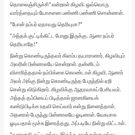
தொலைஞ்சிருச்சி” என்றாள் கிழவி. ஒவ்வொரு
வார்த்தையும் யோசனை பண்ணி பண்ணி சொன்னாள்.
“போன் நம்பர் ஏதாவது தெரியுமா?”
“அந்தக் குட்டிக்கிட்ட போனு இருக்கு. ஆனா நம்பர்
தெரியாதே!”
நின்று கொண்டிருந்தவர் கிளம்ப தயாரானார். கிழவியும்
அவரின் பின்னாலயே சென்றாள். தன்னிடம்
விசாரித்ததால் நம்பிக்கை கொண்டாள் கிழவி. ஆனார்
அவர் அங்கு நின்று கொண்டிருந்த பேருந்தில் ஏறி
சென்று விடுகிறார். கிழவிக்கு ஆதரவாகப் பேசியவர்.
அந்தத் தம்பியைப் பிடித்தால் ஜானகியைக்
கண்டுபிடிக்க உதவி செய்வார் என்று நினைத்தாள்.
அதனால் பேருந்து பின்னாலயே ஓடினாள். வேகமாக
ஓடியதால் மூச்சு இரைத்தது. அப்படியே நின்று விட்டாள்.
“ஏ ஜானகி குட்டி எங்கடி இருக்க. நான் உன்ன எங்கடி