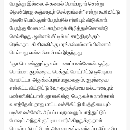
பேருந்து இல்லை. அதனால் பெரம்பலூர் சென்று
அதன்பிறகு தஞ்சாவூர் செல்லுங்கள்” என்று கூறிவிட்டு
அவரே பெரம்பலூர் பேருந்தில் ஏற்றியும் விடுகிறார்.
பேருந்து வேகமாய் காற்றைக் கிழித்துக்கொண்டு
செல்கிறது. ஜன்னல் சீட்டில் உட்காந்திருக்கும்
ரெங்கநாயகி கிளவிக்கு மரங்களெல்லாம் பின்னால்
செல்வது என்னவோபோல் இருந்தது.
“ஞா பொண்ணுக்கு கல்யாணம் பண்ணேன். ஒத்த
பொம்பள குழந்தைய பெத்துப் போட்டுட்டு ஒரேடியா
போயிட்டா. அதுக்கப்புறம் மருமவனும், குழந்தைய
என்கிட்ட விட்டுட்டு வேற ஒருத்தியை கல்யாணமும்
பண்ணிகிட்டான். ஜானகின்னு பெரு வச்சு நான்தான்
வளத்தேன். நாலு மாட்ட வச்சிகிட்டு பேத்தியையும்
படிக்க வச்சேன். அப்பப்ப மருமவனும் பாத்துட்டுப்
போவும். அந்தக் குட்டிய வளர்க்கிறதுக்கு நான்
பெரும்பாடு பட்டேன். அவ வயசுக்கு வந்தப்ப அப்படியே