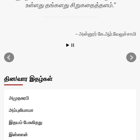
உள்ளது தங்களது சிறுகதைத்தளம்.
அன்னூர் கே.ஆர்.வேலுச்சாமி
தின/வார இதழ்கள்
அமுதசுரபி
வி
அம்புலிமாமா
இதயம் பேசுகிறது
இன்ஸான்