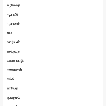
ஈழகேசரி
ஈழநாடு
ஈழநாதம்
உமா
ஊழியன்
கசடதபற
கணையாழி
கலைமகள்
கல்கி
காவேரி
குங்குமம்