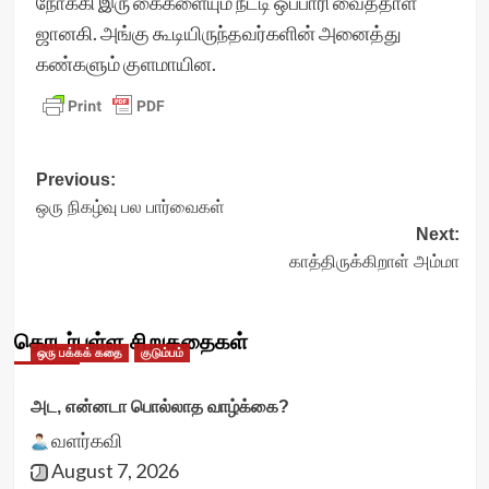
நோக்கி இரு கைகளையும் நீட்டி ஒப்பாரி வைத்தாள்
ஜானகி. அங்கு கூடியிருந்தவர்களின் அனைத்து
கண்களும் குளமாயின.
Post
Previous:
ஒரு நிகழ்வு பல பார்வைகள்
navigation
Next:
காத்திருக்கிறாள் அம்மா
தொடர்புள்ள சிறுகதைகள்
ஒரு பக்கக் கதை
குடும்பம்
அட, என்னடா பொல்லாத வாழ்க்கை?
வளர்கவி
August 7, 2026