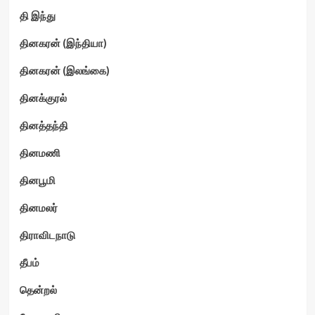
தி இந்து
தினகரன் (இந்தியா)
தினகரன் (இலங்கை)
தினக்குரல்
தினத்தந்தி
தினமணி
தினபூமி
தினமலர்
திராவிடநாடு
தீபம்
தென்றல்