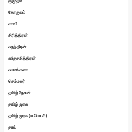
குமுதம்
கோகுலம்
சாவி
சிரித்திரன்
சுதந்திரன்
சுதேசமித்திரன்
சுபமங்களா
செம்மலர்
தமிழ் நேசன்
தமிழ் முரசு
தமிழ் முரசு (ம.பொ.சி)
தாய்