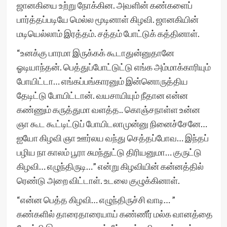
ஜானகியை உற்று நோக்கின. அவளின் கண்களைப்
பார்த்தப்படியே மெல்ல மூடினாள் கிழவி. ஜானகியின்
மடியெல்லாம் இரத்தம். சத்தம் போட்டுக் கத்தினாள்.
“உனக்கு பாரமா இருக்கக் கூடாதுன்னுதானே
ஓடியாந்தன். பெத்துப்போட்டுட்டு எங்க அம்மாக்காரியும்
போயிட்டா… எங்கப்பங்காரனும் இன்னொருத்திய
தேடிட்டு போயிட்டான். வயசாயியும் நீதான என்ன
கண்ணும் கருத்துமா வளத்த.. கொஞ்சநாள்ள உன்ன
ஞா கூட கூட்டிட்டுப் போயிடலாமுன்னு நினைச்சேனே…
ஐயோ கிழவி ஞா ஊர்லய வந்து செத்தப்போவ… இந்தப்
பழிய நா காலம் பூரா சுமந்துட்டு திரியனுமா… குருட்டு
கிழவி… எழுந்திருடி…” என்று கிழவியின் கன்னத்தில்
ரெண்டு அறை விட்டாள். உடலை குழுக்கினாள்.
“என்ன பெத்த கிழவி… எழுந்திருச்சி வாடி… ”
கண்களில் தாரைதாரையாய் கண்ணீர் மல்க வானத்தை