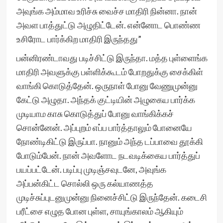
அவுங்க அம்மாவ உரிச்சு வைச்ச மாதிரி நின்னா. நான்
அவள பாத்துட்டு அழுதிட்டேன். என்னோட பொண்ண
உசிரோட பார்க்கிற மாதிரி இருந்தது”
பன்னிரண்டாவது படிச்சிட்டு இருந்தா. மத்த புள்ளைங்க
மாதிரி அவளுக்கு பள்ளிக்கூடம் போறதுக்கு சைக்கிள்
வாங்கி கொடுத்தேன். ஒருநாள் போனு வேணுமுன்னு
கேட்டு அழுதா. அந்தக் குட்டியின் அழுகைய பார்க்க
முடியாம காசு கொடுத்துப் போனு வாங்கிக்கச்
சொன்னேன். அப்புறம் எப்ப பார்த்தாலும் போனையே
நோண்டிகிட்டு இருப்பா. நானும் அந்த டப்பாவை தூக்கி
போடும்பேன். நான் அவளோட நடவடிக்கைய பார்த்துப்
பயப்பட்டேன். படிப்பு முடிஞ்சவுடனே, அவுங்க
அப்பன்கிட்ட சொல்லி ஒரு கல்யாணத்த
முடிச்சுப்புடனுமுன்னு நினைச்சிட்டு இருந்தேன். கடைசி
பரீட்சை எழுத போன புள்ள, சாயுங்காலம் ஆகியும்