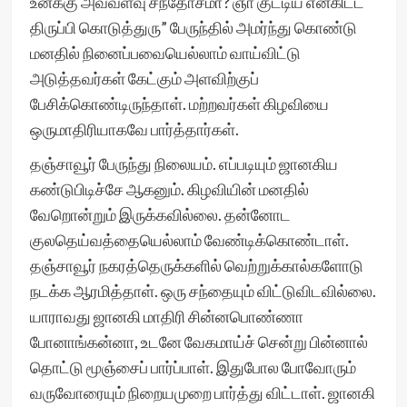
உனக்கு அவ்வளவு சந்தோசமா? ஞா குட்டிய என்கிட்ட
திருப்பி கொடுத்துரு” பேருந்தில் அமர்ந்து கொண்டு
மனதில் நினைப்பவையெல்லாம் வாய்விட்டு
அடுத்தவர்கள் கேட்கும் அளவிற்குப்
பேசிக்கொண்டிருந்தாள். மற்றவர்கள் கிழவியை
ஒருமாதிரியாகவே பார்த்தார்கள்.
தஞ்சாவூர் பேருந்து நிலையம். எப்படியும் ஜானகிய
கண்டுபிடிச்சே ஆகனும். கிழவியின் மனதில்
வேறொன்றும் இருக்கவில்லை. தன்னோட
குலதெய்வத்தையெல்லாம் வேண்டிக்கொண்டாள்.
தஞ்சாவூர் நகரத்தெருக்களில் வெற்றுக்கால்களோடு
நடக்க ஆரமித்தாள். ஒரு சந்தையும் விட்டுவிடவில்லை.
யாராவது ஜானகி மாதிரி சின்னபொண்ணா
போனாங்கன்னா, உடனே வேகமாய்ச் சென்று பின்னால்
தொட்டு மூஞ்சைப் பார்ப்பாள். இதுபோல போவோரும்
வருவோரையும் நிறையமுறை பார்த்து விட்டாள். ஜானகி