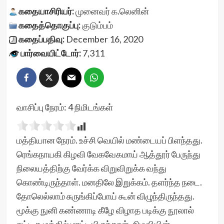
கதையாசிரியர்:
முனைவர் க.லெனின்
கதைத்தொகுப்பு:
குடும்பம்
கதைப்பதிவு:
December 16, 2020
பார்வையிட்டோர்:
7,311
வாசிப்பு நேரம்:
4
நிமிடங்கள்
மத்தியான நேரம். உச்சி வெயில் மண்டையப் பிளந்தது.
ரெங்கநாயகி கிழவி வேகவேகமாய் ஆத்தூர் பேருந்து
நிலையத்திற்கு வேர்க்க விறுவிறுக்க வந்து
கொண்டிருந்தாள். மனதிலே இறுக்கம். தளர்ந்த நடை.
தோலெல்லாம் சுருங்கிப்போய் கூன் விழுந்திருந்தது.
மூக்கு நுனி கண்ணாடி கீழே விழாத படிக்கு நூலால்