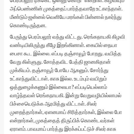
பெரம்பலூர் டிக்கெட் ஒன்னு கொடு” என்றாள். கிழவியும்
அப்பெண்ணின் முகத்தைப் பார்த்தவாறே உட்காந்தாள்.
மீண்டும் ஜன்னல் வெளியே மரங்கள் பின்னால் நகர்ந்து
கொண்டிருந்தன.
பேருந்து பெரம்பலூர் வந்து விட்டது. ரெங்கநாயகி கிழவி
வண்டியிலிருந்து கீழே இறங்கினாள். கையில் நையா
பைசா கூட இல்லை. எப்படி தஞ்சாவூர் போறது. வயித்த
வேறு கிள்ளுது. சோத்தவிட பேத்தி ஜானகிதான்
முக்கியம். தஞ்சாவூர் போயே ஆகனும். சோர்ந்து
உட்காந்துவிட்டாள். காசு இல்ல. உடம்பும் வயிறும்
ஒத்துழைக்கணும் இல்லையா? எப்படியெல்லாம்
வாழ்ந்தவள் ரெங்கநாயகி. இன்று வேறுவழியில்லாமல்
பிச்சையெடுக்க ஆரமித்து விட்டாள். சிலர்
முறைத்தார்கள், ஏளனமாய் சிரித்தார்கள், இல்லை போ
என்றார்கள், முகத்தைத் திருப்பிக் கொண்டவர்கள்
ஏராளம். பாவமாய் பார்த்து இரக்கப்பட்டுச் சிலர் காசு