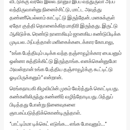
வீட்டுக்கு வரவே இல்ல. நானும் இப்ப வந்துருவா அப்ப
வந்திருவான்னு நினைச்சிட்டு, மாட்ட அவுத்து
தண்ணீயெல்லாம் காட்டிட்டு இருந்தேன். மனசுக்குள்
ஏதோ குத்தி தொளைக்கிற மாதிரி இருந்தது. இருட்டு
ஆகிடுச்சு. ரெண்டு நாளாகியும் ஜானகிய கண்டுபிடிக்க
முடியல. அப்பத்தான் மளிகைக்கடைக்கார கோபாலு,
“உங்க பேத்தியும் படிக்க வந்த தஞ்சாவூர்க்கார பையனும்
ஒன்னா சுத்திக்கிட்டு இருந்தாங்க. எனக்கென்னுமோ
அவன்தான் உங்க பேத்திய தஞ்சாவூர்க்கு கூட்டிட்டு
ஓடியிருக்கனும்” என்றான்.
ரெங்கநாயகி கிழவியின் முகம் வேர்த்துக் கொட்டியது.
கண்களிலிருந்து கண்ணிர் வழிந்தோடியது. பித்துப்
பிடித்தது போன்று நினைவுகளை
ஞாபகப்படுத்திக்கொண்டிருந்தாள்.
“பாட்டிம்மா டிக்கெட் எடுங்க… எங்க போவுனும்…”