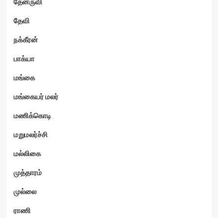
தேனருவி
தேவி
நக்கீரன்
பாக்யா
மங்கை
மங்கையர் மலர்
மணிக்கொடி
மறுமலர்ச்சி
மல்லிகை
முத்தாரம்
முல்லை
ராணி