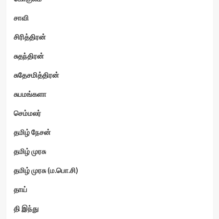
சாவி
சிரித்திரன்
சுதந்திரன்
சுதேசமித்திரன்
சுபமங்களா
செம்மலர்
தமிழ் நேசன்
தமிழ் முரசு
தமிழ் முரசு (ம.பொ.சி)
தாய்
தி இந்து