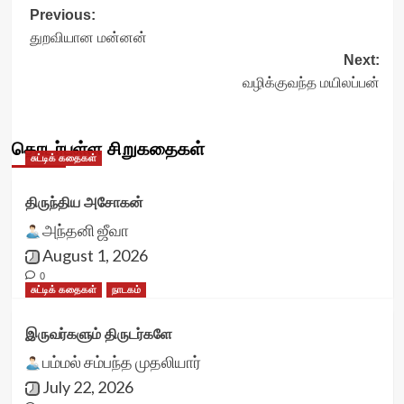
Post
Previous:
துறவியான மன்னன்
navigation
Next:
வழிக்குவந்த மயிலப்பன்
தொடர்புள்ள சிறுகதைகள்
சுட்டிக் கதைகள்
திருந்திய அசோகன்
அந்தனி ஜீவா
August 1, 2026
0
சுட்டிக் கதைகள்
நாடகம்
இருவர்களும் திருடர்களே
பம்மல் சம்பந்த முதலியார்
July 22, 2026