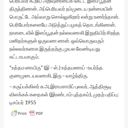
பெரியவர் கூறிய அறிவுரையைக் கேட்ட இளம் பூதன்
திருந்தினான். அப்பெரியவர் நம்முடைய நன்மையின்
பொருட்டே அவ்வாறு சொல்லுகிறார் என்று உணர்ந்தான்.
பெரியோர்களையே அடுத்துப் பழகத் தொடங்கினான்.
நாளடைவில் இளம்பூதன் நல்லவனாகி இறுதியிற் சிறந்த
மனிதர்களுள் ஒருவனா னான். ஒவ்வொருவரும்
நல்லவர்களாக இருத்தற்கு முயல வேண்டியது
கட்டாயமாகும்.
“உத்தம னாயிரு” (இ – ள்.) உத்தமனாய் -உயர்ந்த
குணமுடையவனாகி, இரு – வாழ்ந்திரு.
– கருப்பக்கிளர் சு.அ.இராமசாமிப் புலவர், ஆத்திசூடி
விளக்கக் கதைகள் (இரண்டாம் புத்தகம்), முதற் பதிப்பு:
டிசம்பர் 1955