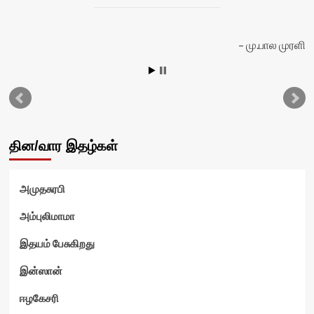
யா
மு.பால முரளி
தின/வார இதழ்கள்
அமுதசுரபி
அம்புலிமாமா
இதயம் பேசுகிறது
இன்ஸான்
ஈழகேசரி