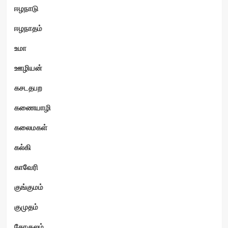
ஈழநாடு
ஈழநாதம்
உமா
ஊழியன்
கசடதபற
கணையாழி
கலைமகள்
கல்கி
காவேரி
குங்குமம்
குமுதம்
கோகுலம்