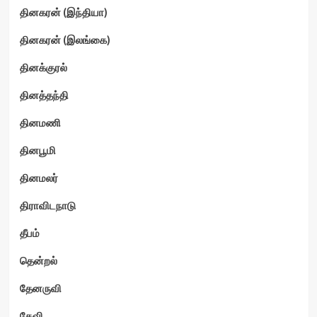
தினகரன் (இந்தியா)
தினகரன் (இலங்கை)
தினக்குரல்
தினத்தந்தி
தினமணி
தினபூமி
தினமலர்
திராவிடநாடு
தீபம்
தென்றல்
தேனருவி
தேவி