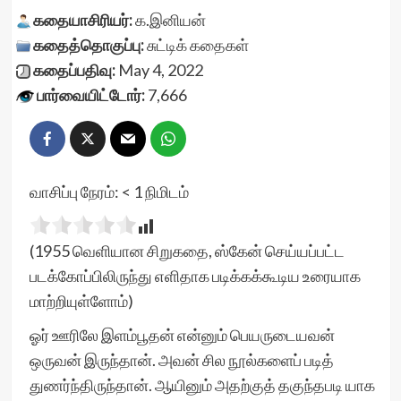
கதையாசிரியர்:
க.இனியன்
கதைத்தொகுப்பு:
சுட்டிக் கதைகள்
கதைப்பதிவு:
May 4, 2022
பார்வையிட்டோர்:
7,666
வாசிப்பு நேரம்:
< 1
நிமிடம்
(1955 வெளியான சிறுகதை, ஸ்கேன் செய்யப்பட்ட
படக்கோப்பிலிருந்து எளிதாக படிக்கக்கூடிய உரையாக
மாற்றியுள்ளோம்)
ஓர் ஊரிலே இளம்பூதன் என்னும் பெயருடையவன்
ஒருவன் இருந்தான். அவன் சில நூல்களைப் படித்
துணர்ந்திருந்தான். ஆயினும் அதற்குத் தகுந்தபடி யாக