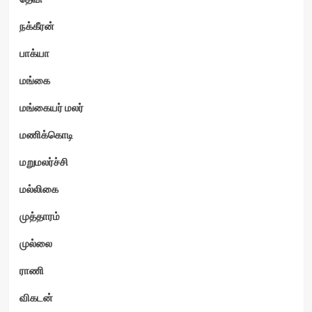
நக்கீரன்
பாக்யா
மங்கை
மங்கையர் மலர்
மணிக்கொடி
மறுமலர்ச்சி
மல்லிகை
முத்தாரம்
முல்லை
ராணி
விகடன்