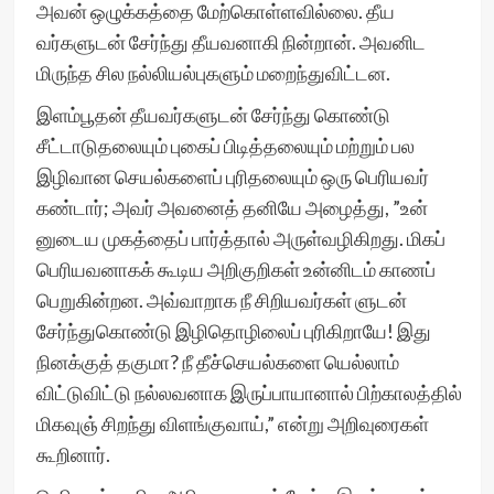
அவன் ஒழுக்கத்தை மேற்கொள்ளவில்லை. தீய
வர்களுடன் சேர்ந்து தீயவனாகி நின்றான். அவனிட
மிருந்த சில நல்லியல்புகளும் மறைந்துவிட்டன.
இளம்பூதன் தீயவர்களுடன் சேர்ந்து கொண்டு
சீட்டாடுதலையும் புகைப் பிடித்தலையும் மற்றும் பல
இழிவான செயல்களைப் புரிதலையும் ஒரு பெரியவர்
கண்டார்; அவர் அவனைத் தனியே அழைத்து, ”உன்
னுடைய முகத்தைப் பார்த்தால் அருள்வழிகிறது. மிகப்
பெரியவனாகக் கூடிய அறிகுறிகள் உன்னிடம் காணப்
பெறுகின்றன. அவ்வாறாக நீ சிறியவர்கள் ளுடன்
சேர்ந்துகொண்டு இழிதொழிலைப் புரிகிறாயே! இது
நினக்குத் தகுமா? நீ தீச்செயல்களை யெல்லாம்
விட்டுவிட்டு நல்லவனாக இருப்பாயானால் பிற்காலத்தில்
மிகவுஞ் சிறந்து விளங்குவாய்,” என்று அறிவுரைகள்
கூறினார்.