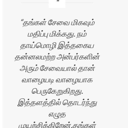
தங்கள் சேவை மிகவும்
மதிப்பு மிக்கது. நம்
தாய்மொழி இத்தகைய
மனந
தன்னலமற்ற அன்பர்களின்
ஏற்
அரும் சேவையால் தான்
இது
வாழையடி வாழையாக
பெருகேறுகிறது.
இத்தளத்தில் தொடர்ந்து
எழுத
முயற்சிக்கிறேன்.தங்கள்