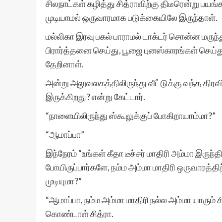
சிலநாட்கள் கழித்து சித்ராவிற்கு திடீரென்று பய
முடியாமல் ஒருவாரமாக படுக்கையிலே இருந்தாள்.
மல்லிகா இரவு பகல் பாராமல் டாக்டர் சொன்ன மர
பிரார்த்தனை செய்து, பூஜை புனஸ்காரங்கள் செய்த
தேறினாள்.
அன்று அலுவலகத்திலிருந்து வீட்டுக்கு வந்த திரவி
இருக்கிறது? என்று கேட்டார்.
“நாளையிலிருந்து ஸ்கூலுக்குப் போகிறாயாம்மா?”
“ஆமாப்பா”
இந்நேரம் “உங்கள் கீதா டீச்சர் மாதிரி அம்மா இருந்த
போயிருப்பார்களே, நம்ம அம்மா மாதிரி ஒருவாரத்தி
முடியுமா?”
“ஆமாப்பா, நம்ம அம்மா மாதிரி நல்ல அம்மா யாரும் க
கொண்டாள் சித்ரா.