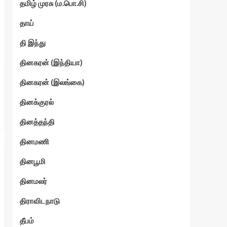
தமிழ் முரசு (ம.பொ.சி)
தாய்
தி இந்து
தினகரன் (இந்தியா)
தினகரன் (இலங்கை)
தினக்குரல்
தினத்தந்தி
தினமணி
தினபூமி
தினமலர்
திராவிடநாடு
தீபம்