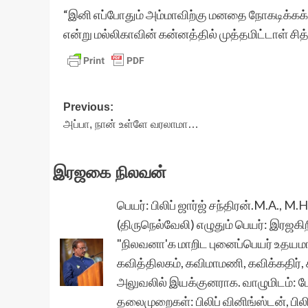
“இனி எப்போதும் அம்மாவிற்கு மனதை நோகடிக்கக் கூ
என்று மல்லிகாவின் கன்னத்தில் முத்தமிட்டாள் சித்
Post
Previous:
அப்பா, நான் உள்ளே வரலாமா…
navigation
இரஜகை நிலவன்
பெயர்: பிலிப் ஜார்ஜ் சந்திரன்.M.A.,
(திருநெல்வேலி) எழுதும் பெயர்: இரஜகி
"நிலவனா'க மாறிட புனைப்பெயர் உதயமா
கவித்திலகம், கவிமாமணி, கவிக்கதிர், க
அலுவலில் இயக்குனராக. வாழுமிடம்: ட
தலைமுறைகள்: பிலிப் வினிங்ஸ்டன், பிலி