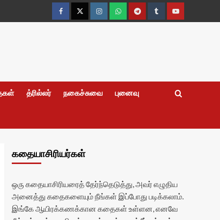
Facebook
Twitter
Instagram
Whatsapp
Telegram
Tumblr
YouTube
தைகள்
த்ரில்லர்
நகைச்சுவை
புனைவு
கதையாசிரியர்கள்
ஒரு கதையாசிரியரைத் தேர்ந்தெடுத்து, அவர் எழுதிய
அனைத்து கதைகளையும் நீங்கள் இப்போது படிக்கலாம்.
இங்கே ஆயிரக்கணக்கான கதைகள் உள்ளன, எனவே