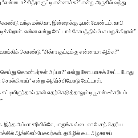
து “என்னடா? சித்ரா குட்டி என்னாச்சு?” என்று அருகில் வந்து
உலகில் அற்புதங்கள்
 கொண்டு வந்த மல்லிகா, இன்றைக்கு டிபன் வேண்டம், காபி
க்கிறாள். என்ன என்று கேட்டால் கோபத்தில் பேச மறுக்கிறாள்”
எப்போதாவதுதான் நிகழும்.
அப்படியோர் அற்புதம்
ை வாங்கிக் கொண்டு “சித்ரா குட்டிக்கு என்னாமா ஆச்சு?”
இப்போது
நிகழ்ந்திருக்கிறது,
 செய்து கொண்டீர்கள் அப்பா?” என்று கோபமாகக் கேட்ட போது
ா சொல்கிறாய்” என்று அதிர்ச்சியோடு கேட்டாள்.
சிறுகதைகள்
 கட்டியிருந்தால் நான் எதற்கெடுத்தாலும் டியூசன் டீச்சரிடம்
இணையதளம்
?”
மூலமாக.அத்தனை
படைப்பாளர்களின்
க. இந்த அம்மா சரியில்லே, பாருங்க ஸ்டைலா பேசத் தெரிய
க்கில் ஆங்கிலம் பேசுவர்கள். தமிழில் கூட அழகாகப்
படைப்புகளையும் ஒரே