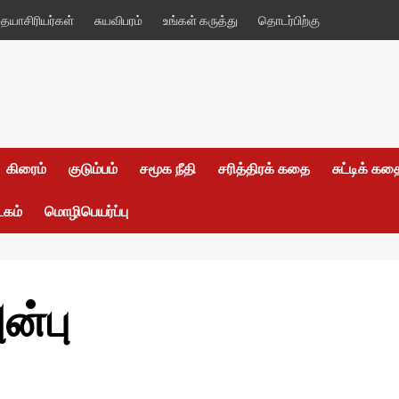
யாசிரியர்கள்
சுயவிபரம்
உங்கள் கருத்து
தொடர்பிற்கு
கிரைம்
குடும்பம்
சமூக நீதி
சரித்திரக் கதை
சுட்டிக் க
டகம்
மொழிபெயர்ப்பு
ன்பு