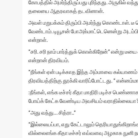
கோபத்தில் அமர்ந்திருப்பது புரிந்தது. அருகில் வந்
தலையை ஆதரவாகத் தடவினான்.
அவள் மறுபக்கம் திரும்பி அமர்ந்து கொண்டாள். டீ
வேண்டாம். டியூசன் போஅக்மாட்டெனென்று அடம்பிடி
என்றாள்.
“சரி. சரி நாம் பார்த்துக் கொள்கிறேன்” என்று டீய
என்றான் திரவியம்.
“நீங்கள் ஏன் படிக்காத இந்த அம்மாவை கல்யாணம்
திரவியத்திற்கு தூக்கி வாரிப்போட்டது. “ என்னம்ம
:நீங்கள், எங்க டீச்சர் கீதா மாதிரி படிச்ச பெண்ணாக
போய்க் கேட்க வேண்டிய அவசியம் வராதில்லையா
“அது வந்து… சித்ரா..”
“இல்லையப்பா, எது கேட்டாலும் தெரியாதுங்கிறாங்
வில்லைஎங்க கீதா டீச்சர் எவ்வளவு அழகாக நுனி நா