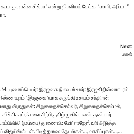
டாது. என்ன சித்ரா” என்று திரவியம் கேட்க, “ஸாரி, அம்மா “
ரா.
Next:
மகள்
 M.H.M., புனைப்பெயர்: இரஜகை நிலவன் ஊர்: இரஜகிறிஸ்ணாபுரம்
றிஸ்ணாபுரம் ”இரஜகை”யாக சுருங்கி உதயம் சந்திரன்
னது விருதுகள்: சிறுகதைச்செல்வர், சிறுகதைச்செம்மல்,
விச்சிகரம்,சேவை சிற்பி,தமிழ் முகில். பணி: தனியார்
ோம்பிவிலி (மும்பை) துணைவி: மேரி ராஜேஸ்வரி அடுத்த
ப் விஜய்ங்ஸ்டன். பிடித்தவை: தேடல்கள்…, வாசிப்புகள்…,…