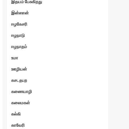
இதயம் பேசுகிறது
இன்ஸான்
ஈழகேசரி
ஈழநாடு
ஈழநாதம்
உமா
ஊழியன்
கசடதபற
கணையாழி
கலைமகள்
கல்கி
காவேரி