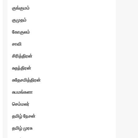
குங்குமம்
குமுதம்
கோகுலம்
சாவி
சிரித்திரன்
சுதந்திரன்
சுதேசமித்திரன்
சுபமங்களா
செம்மலர்
தமிழ் நேசன்
தமிழ் முரசு