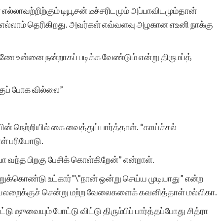
ல்லாவற்றிற்கும் டியூசன் டீச்சரிடமும் அப்பாவிடமும்தான்
்கு எல்லாம் தெரிகிறது. அவர்கள் எவ்வளவு அழகான எஉனி நாக்கு
்ணே உன்னை நன்றாகப் படிக்க வேண்டும் என்று திருமப்த்
க்குப் போக வில்லை”
் நெற்றியில் கை வைத்துப் பார்த்தாள். “காய்ச்சல்
ள் பரியோடு.
ா வந்த பிறகு பேசிக் கொள்கிறேன்” என்றாள்.
றுக்கொண்டு உட்கார்”\”நான் ஒன்று செய்ய முடியாது” என்ற
 சமயலறைக்குச் சென்று மற்ற வேலைகளைக் கவனித்தாள் மல்லிகா.
ட்டு ஷுவையும் போட்டு விட்டு திரும்பிப் பார்த்தப்போது சித்ரா