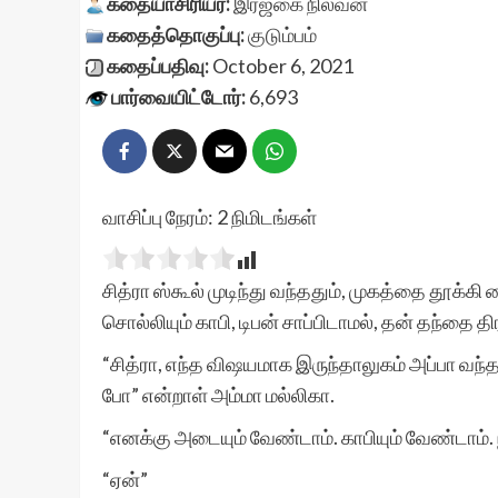
கதையாசிரியர்:
இரஜகை நிலவன்
கதைத்தொகுப்பு:
குடும்பம்
கதைப்பதிவு:
October 6, 2021
பார்வையிட்டோர்:
6,693
வாசிப்பு நேரம்:
2
நிமிடங்கள்
சித்ரா ஸ்கூல் முடிந்து வந்ததும், முகத்தை தூக்க
சொல்லியும் காபி, டிபன் சாப்பிடாமல், தன் தந்தை 
“சித்ரா, எந்த விஷயமாக இருந்தாலுகம் அப்பா வந்த 
போ” என்றாள் அம்மா மல்லிகா.
“எனக்கு அடையும் வேண்டாம். காபியும் வேண்டாம். 
“ஏன்”