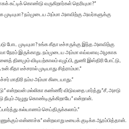
கக் கட்டிக் கொண்டு வருகிறார்கள் தெரியுமா?”
இடத்தில் பார்க்கும்
ருக்க முடியுமா? நம்முடைய அம்மா அளவிற்கு அவர்களுக்கு
வாய்ப்பை
உருவாக்கியமைக்கு
வாழ்த்தும் நன்றியும்.
ு போட முடியுமா? உங்க கீதா டீச்சருக்கு இந்த அளவிற்கு
 நேரம் இருக்காது. நம்முடைய அம்மா எவ்வளவு அழகாக
னைத் தினமும் விடியற்காலம் எழுப்பி, துணி இஸ்திரி போட்டு,
ன் கீதா டீச்சரால் முடியாது சித்ராம்மா.”
ீச்சர் மாதிரி நம்ம அம்மா கிடையாது.”
எஸ்.அர்ஷ
ு ஓடு” என்றவன் மல்லிகா கண்ணீர் விடுவதை பார்த்து”சீ, அசடு
நீயும் அழுது கொண்டிருக்கிறாயே” என்றான்.
ப்பார்த்து கல்யாணம் செய்திருக்கலாம்.”
ணுக்கும் என்னாச்சு” என்றவாறு டீயைக் குடிக்க ஆரம்பித்தான்.