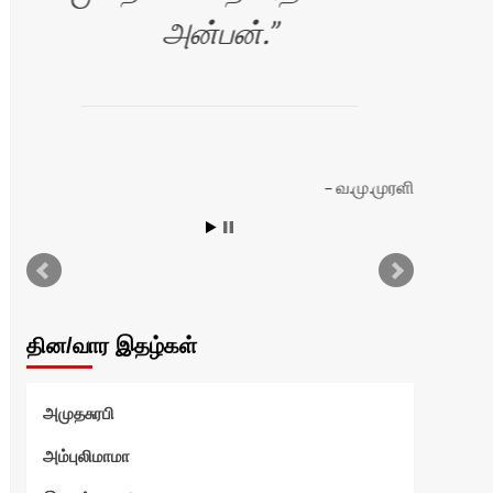
அன்பன்.
வ.மு.முரளி
ியா
தின/வார இதழ்கள்
அமுதசுரபி
அம்புலிமாமா