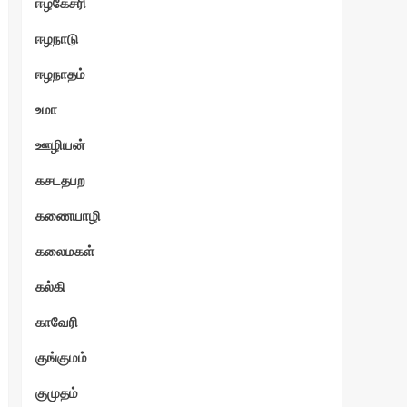
ஈழகேசரி
ஈழநாடு
ஈழநாதம்
உமா
ஊழியன்
கசடதபற
கணையாழி
கலைமகள்
கல்கி
காவேரி
குங்குமம்
குமுதம்