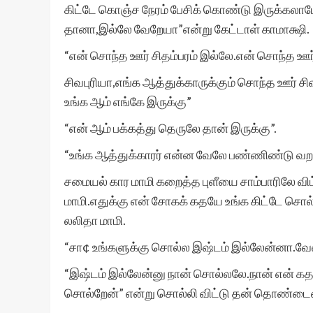
கிட்டே கொஞ்ச நேரம் பேசிக் கொண்டு இருக்கலாமே’
தானா,இல்லே வேறேயா”என்று கேட்டாள் காமாக்ஷி.
“என் சொந்த ஊர் சிதம்பரம் இல்லே.என் சொந்த ஊர் 
சிவபுரியா,எங்க ஆத்துக்காருக்கும் சொந்த ஊர் சி
உங்க ஆம் எங்கே இருக்கு”
“என் ஆம் பக்கத்து தெருலே தான் இருக்கு”.
“உங்க ஆத்துக்காரர் என்ன வேலே பண்ணிண்டு வறா
சமையல் கார மாமி கறைத்த புளீயை சாம்பாரிலே வி
மாமி.எதுக்கு என் சோகக் கதயே உங்க கிட்டே சொல
லலிதா மாமி.
“சா¢ உங்களுக்கு சொல்ல இஷ்டம் இல்லேன்னா.வேண
“இஷ்டம் இல்லேன்னு நான் சொல்லலே.நான் என் கதய
சொல்றேன்” என்று சொல்லி விட்டு தன் தொண்டை