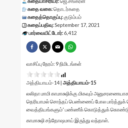
கதையாசிரியர்:
ஜெ.சங்கரன்
கதை வகை:
தொடர்கதை
கதைத்தொகுப்பு:
குடும்பம்
கதைப்பதிவு:
September 17, 2021
பார்வையிட்டோர்:
6,412
வாசிப்பு நேரம்:
9
நிமிடங்கள்
அத்தியாயம்-14
|
அத்தியாயம்-15
லலிதா மாமி காமாக்ஷிக்கு மிகவும் அனுசரணையாக 
தெரியாமல் சொந்தப் பெண்ணைப் போல பார்த்துக் 
வைத்தியங்களும்’ பண்ணீக் கொடுத்துக் கொண்டு 
காமாக்ஷி சந்தோஷமாய் இருந்து வந்தாள்.