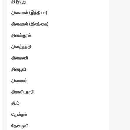
தி இந்து
தினகரன் (இந்தியா)
தினகரன் (இலங்கை)
தினக்குரல்
தினத்தந்தி
தினமணி
தினபூமி
தினமலர்
திராவிடநாடு
தீபம்
தென்றல்
தேனருவி