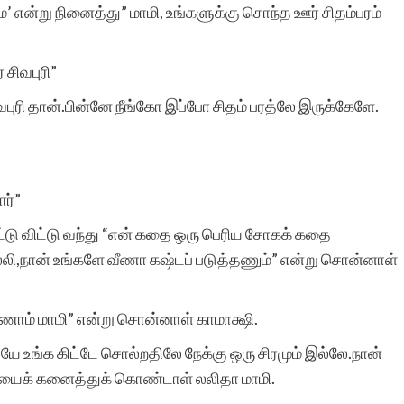
 என்று நினைத்து” மாமி, உங்களுக்கு சொந்த ஊர் சிதம்பரம்
சுயமாக ஏற்படும்
சிவபுரி”
எண்ணங்கள் தவிர
வபுரி தான்.பின்னே நீங்கோ இப்போ சிதம் பரத்லே இருக்கேளே.
மனிதர்களுக்கு வாழ்க்கை
அனுபவங்கள் மூலம் நிறைய
ர்”
எண்ணங்களையும், மனதில்
ட்டு விட்டு வந்து “என் கதை ஒரு பெரிய சோகக் கதை
பதியும் அளவுக்கு சில
்லி,நான் உங்களே வீணா கஷ்டப் படுத்தணும்” என்று சொன்னாள்
நினைவுகளையும்
உண்டாக்குகிறது.
ாம் மாமி” என்று சொன்னாள் காமாக்ஷி.
ே உங்க கிட்டே சொல்றதிலே நேக்கு ஒரு சிரமும் இல்லே.நான்
இவைகளை எழுத்து
யைக் கனைத்துக் கொண்டாள் லலிதா மாமி.
வடிவில் கொண்டு வர என்