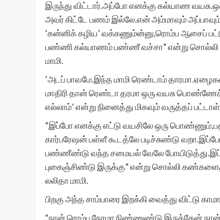
இருந்து விட்டார்.அப்போ எனக்கு கல்யாண வயசு.ஒ
அவர் கிட்டே பணம் இல்லே.என் அம்மாவும் அப்பாவ
‘கன்னிக் கழிய’ வக்கணும்ன்னு,ரொம்ப ஆசைப் பட
பண்ணி கல்யாணம் பண்ணீ வச்சா” என்று சொல்லி
மாமி.
‘அடப் பாவமே.இந்த மாமி ரெண்டாம் தாரமா.ஏழைகள்
மாதிரி தான் ரெண்டா தரமா ஒரு வயசு பொண்ணேக்
எல்லாம்’ என்று நினைத்து மிகவும் வருத்தப் பட்டாள்
“இப்போ எனக்கு எட்டு வயசிலே ஒரு பொண்ணும்,ப
கார்பரேஷன் பள்ளீ கூடத்லே படிச்சுண்டு வறா.இப்போ 
பண்ணீண்டு வந்த சமையல் வேலே போயிடுத்து.இப்ப
புகைஞ்சிண்டு இருக்கு” என்று சொல்லி கண்களைத்
லலிதா மாமி.
பிறகு அந்த சாம்பாரை இறக்கி வைத்து விட்டு காமா
“நான் ரொம்ப நேரமா நிண்ணுண்டு இருக்கேன்.நான் ச