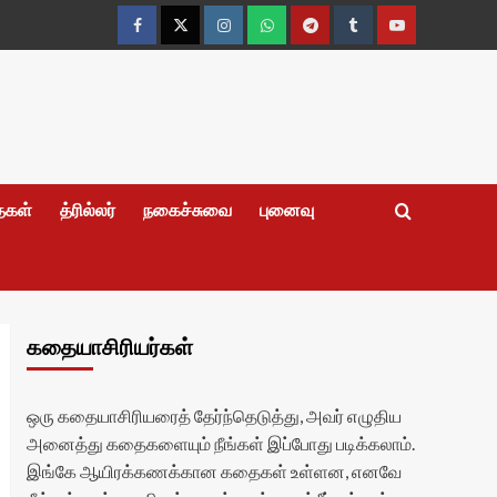
Facebook
Twitter
Instagram
Whatsapp
Telegram
Tumblr
YouTube
தைகள்
த்ரில்லர்
நகைச்சுவை
புனைவு
கதையாசிரியர்கள்
ஒரு கதையாசிரியரைத் தேர்ந்தெடுத்து, அவர் எழுதிய
அனைத்து கதைகளையும் நீங்கள் இப்போது படிக்கலாம்.
இங்கே ஆயிரக்கணக்கான கதைகள் உள்ளன, எனவே