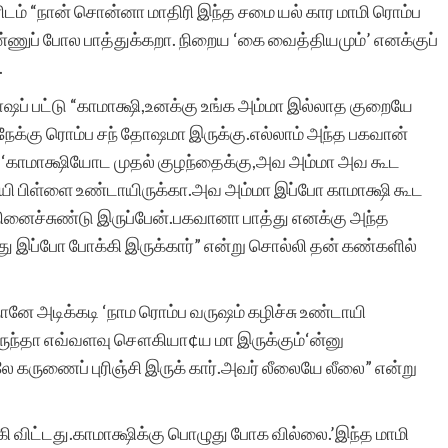
டம் “நான் சொன்னா மாதிரி இந்த சமை யல் கார மாமி ரொம்ப
ுப் போல பாத்துக்கறா. நிறைய ‘கை வைத்தியமும்’ எனக்குப்
.
ப் பட்டு “காமாக்ஷி,உனக்கு உங்க அம்மா இல்லாத குறையே
நேக்கு ரொம்ப சந் தோஷமா இருக்கு.எல்லாம் அந்த பகவான்
் ‘காமாக்ஷியோட முதல் குழந்தைக்கு,அவ அம்மா அவ கூட
சாயி பிள்ளை உண்டாயிருக்கா.அவ அம்மா இப்போ காமாக்ஷி கூட
னைச்சுண்டு இருப்பேன்.பகவானா பாத்து எனக்கு அந்த
ு இப்போ போக்கி இருக்கார்” என்று சொல்லி தன் கண்களில்
னே அடிக்கடி ‘நாம ரொம்ப வருஷம் கழிச்சு உண்டாயி
ருந்தா எவ்வளவு சௌகியா¢ய மா இருக்கும்‘ன்னு
 கருணைப் புரிஞ்சி இருக் கார்.அவர் லீலையே லீலை” என்று
ி விட்டது.காமாக்ஷிக்கு பொழுது போக வில்லை.’இந்த மாமி