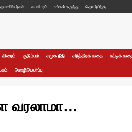
யாசிரியர்கள்
சுயவிபரம்
உங்கள் கருத்து
தொடர்பிற்கு
கிரைம்
குடும்பம்
சமூக நீதி
சரித்திரக் கதை
சுட்டிக் க
டகம்
மொழிபெயர்ப்பு
்ளே வரலாமா…