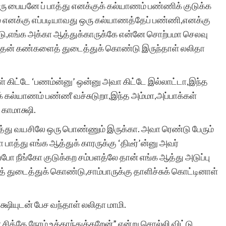
ரு பையனே ப் பாத்து எனக்குக் கல்யாணம் பண்ணிக் குடுக்க
அதற்கு துணை இருப்போர்
ும் எனக்கு எப்படியாவது ஒரு கல்யாணத்தேப் பண்ணி,எனக்கு
அத்துணை பேருக்கும் என்
்டு,எங்க அக்கா ஆத்துக்காருக்கே என்னே சொற்பமா செலவு
 தன் கண்களைத் துடைத்துக் கொண்டு இருந்தாள் லலிதா
மனமார்ந்த நன்றிகள் பல.
அவர்கள் இப்பணியில்
 கிட்டே ‘பணம்ன்னு’ ஒன்னு அவா கிட்டே இல்லாட்டா,இந்த
மேலும் பல உயர்வுகளையும்,
 கல்யாணம் பண்ணீ வச்சுடுறா,இந்த அம்மா,அப்பாக்கள்
வெற்றிகளையும் அடைய
 காமாக்ஷி.
த்து வயசிலே ஒரு பொண்ணும் இருக்கா. அவா ரெண்டு பேரும்
ஆண்டவனை
பாத்து எங்க ஆத்துக் காரருக்கு ‘திடீர்’ன்னு அவர்
வேண்டுகிறேன். எனது
ோ நீங்கோ குடுக்கற சம்பளத்லே தான் எங்க ஆத்து அடுப்பு
வாழ்த்துகள்.
 துடைத்துக் கொண்டு,சாம்பாருக்கு தாளிச்சுக் கொட்டினாள்
க்ஷியுடன் பேச வந்தாள் லலிதா மாமி.
ித்தே நேரம் உக்காந்துக்கறேன்” என்று சொல்லி விட்டு