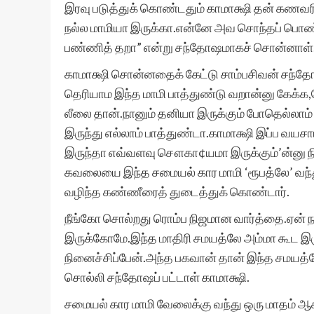
இரவு படுத்துக் கொண்டதும் காமாக்ஷி தன் கணவரி
நல்ல மாமியா இருக்கா.என்னே அவ சொந்தப் பொண்ண
பண்ணித் தறா” என்று சந்தோஷமாகச் சொன்னாள்
காமாக்ஷி சொன்னதைக் கேட்டு சாம்பசிவன் சந்தோஷ
தெரியாம இந்த மாமி பாத்துண்டு வறான்னு கேக்க,
லீலை தான்.நானும் தனியா இருக்கும் போதெல்லாம
இருந்து எல்லாம் பாத்துண்டா.காமாக்ஷி இப்ப வய
இருந்தா எவ்வளவு சௌகா¢யமா இருக்கும்’ன்னு நி
கவலையை இந்த சமையல் கார மாமி ‘ரூபத்லே’ வந்த
வழிந்த கண்ணீரைத் துடைத்துக் கொண்டார்.
நீங்கோ சொல்றது ரொம்ப நிஜமான வார்த்தை.ஏன் நா
இருக்கோமே.இந்த மாதிரி சமயத்லே அம்மா கூட இ
நினைச்சிப்பேன்.அந்த பகவான் தான் இந்த சமயத்லே
சொல்லி சந்தோஷப் பட்டாள் காமாக்ஷி.
சமையல் கார மாமி வேலைக்கு வந்து ஒரு மாதம் ஆக