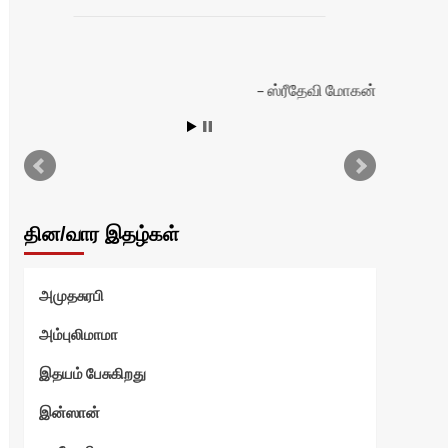
ஸ்ரீதேவி மோகன்
தின/வார இதழ்கள்
அமுதசுரபி
அம்புலிமாமா
இதயம் பேசுகிறது
இன்ஸான்