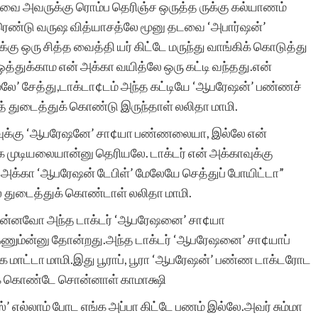
வை அவருக்கு ரொம்ப தெரிஞ்ச ஒருத்த ருக்கு கல்யாணம்
போன்ற சிலர்
,ரெண்டு வருஷ வித்யாசத்லே மூனு தடவை ‘அபார்ஷன்’
ஆசைப்படுவார்கள்.ஆனால்
கு ஒரு சித்த வைத்தி யர் கிட்டே மருந்து வாங்கிக் கொடுத்து
ஒத்துக்காம என் அக்கா வயித்லே ஒரு கட்டி வந்தது.என்
தனியே நாட்குறிப்பு போல்
்லே’ சேத்து,டாக்டா¢டம் அந்த கட்டியே ‘ஆபரேஷன்’ பண்ணச்
எழுதுவதை விட சில
் துடைத்துக் கொண்டு இருந்தாள் லலிதா மாமி.
கற்பனைகள் சேர்ந்த கதை
காவுக்கு ‘ஆபரேஷனே’ சா¢யா பண்ணலையா, இல்லே என்
 முடியலையான்னு தெரியலே. டாக்டர் என் அக்காவுக்கு
வடிவில் எழுத விழையும்
அக்கா ‘ஆபரேஷன் டேபிள்’ மேலேயே செத்துப் போயிட்டா”
எனைப் போன்றவர்களுக்கு
 துடைத்துக் கொண்டாள் லலிதா மாமி.
ஆதரவு அளித்து ஒரு
ு என்னவோ அந்த டாக்டர் ‘ஆபரேஷனை’ சா¢யா
கணும்ன்னு தோன்றது.அந்த டாக்டர் ‘ஆபரேஷனை’ சா¢யாப்
இணையதள மேடை
்க மாட்டா மாமி.இது பூராப், பூரா ‘ஆபரேஷன்’ பண்ண டாக்டரோட
அமைத்து தந்திருக்கும்
டுக் கொண்டே சொன்னாள் காமாக்ஷி
‘சிறுகதை.காம்’ நிறுவனர்,
’ எல்லாம் போட எங்க அப்பா கிட்டே பணம் இல்லே.அவர் சும்மா