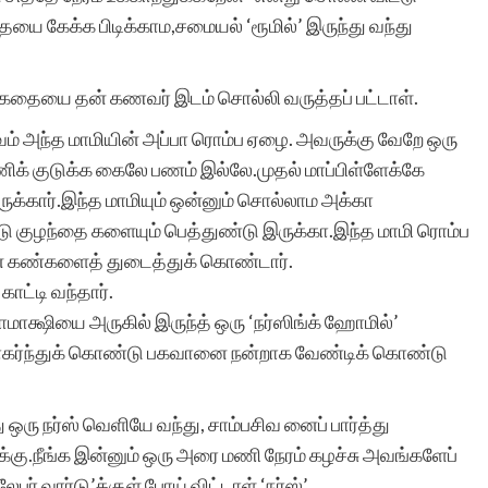
ை கேக்க பிடிக்காம,சமையல் ‘ரூமில்’ இருந்து வந்து
ரா.நீலம
 கதையை தன் கணவர் இடம் சொல்லி வருத்தப் பட்டாள்.
,பாவம் அந்த மாமியின் அப்பா ரொம்ப ஏழை. அவருக்கு வேறே ஒரு
ிக் குடுக்க கைலே பணம் இல்லே.முதல் மாப்பிள்ளேக்கே
ுக்கார்.இந்த மாமியும் ஒன்னும் சொல்லாம அக்கா
குழந்தை களையும் பெத்துண்டு இருக்கா.இந்த மாமி ரொம்ப
் கண்களைத் துடைத்துக் கொண்டார்.
ாட்டி வந்தார்.
ாமாக்ஷியை அருகில் இருந்த் ஒரு ‘நர்ஸிங்க் ஹோமில்’
உடாகர்ந்துக் கொண்டு பகவானை நன்றாக வேண்டிக் கொண்டு
து ஒரு நர்ஸ் வெளியே வந்து, சாம்பசிவ னைப் பார்த்து
கு.நீங்க இன்னும் ஒரு அரை மணி நேரம் கழச்சு அவங்களேப்
ேபர் வார்டு’க்குள் போய் விட்டாள் ‘நர்ஸ்’.