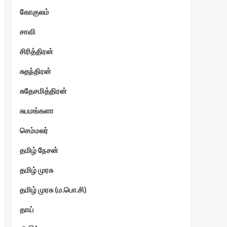
கோகுலம்
ேகம்
சாவி
சிரித்திரன்
சுதந்திரன்
சுதேசமித்திரன்
சுபமங்களா
செம்மலர்
தமிழ் நேசன்
தமிழ் முரசு
தமிழ் முரசு (ம.பொ.சி)
தாய்