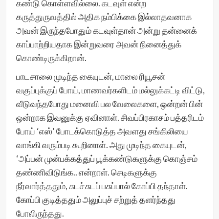
கண்டு கொள்ளவில்லை. கடவுள் என்ற
கருத்துருவத்தில் அதிக நம்பிக்கை இல்லாதவனாக
அவன் இருந்தபோதும் கடவுள்தான் அன்று தன்னைக்
காப்பாற்றியதாக இன்றுவரை அவன் நினைத்துக்
கொண்டிருக்கிறான்.
பாடசாலை முடிந்த கையுடன், மாலை ரியூசன்
வகுப்புக்குப் போய், மாணவர்களிடம் மல்லுக்கட்டி விட்டு,
வீடுவந்தபோது மனைவி பல வேலைகளை, ஒன்றன் பின்
ஒன்றாக இவனுக்கு ஏவினாள். சிவப்பிரகாசம் பத்தரிடம்
போய் ‘எஸ்’ போடக்கொடுத்த அவளது சங்கிலியை
வாங்கி வரும்படி கூறினாள். அது முடிந்த கையுடன்,
‘அப்பன் முன்பக்கத்துப் பூக்கண்டுகளுக்கு கொஞ்சம்
தண்ணிவிடுங்க.. என்றாள். செடிகளுக்கு
நீர்வார்த்ததும், சுடச்சுடப் பசுப்பால் கோப்பி தந்தாள்.
கோப்பி குடித்ததும் அலுப்புச் சற்றுத் தளர்ந்தது
போலிருந்தது.