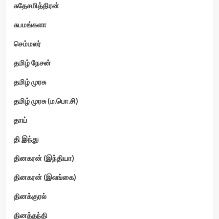
சுதேசமித்திரன்
சுபமங்களா
செம்மலர்
தமிழ் நேசன்
தமிழ் முரசு
தமிழ் முரசு (ம.பொ.சி)
தாய்
தி இந்து
தினகரன் (இந்தியா)
தினகரன் (இலங்கை)
தினக்குரல்
தினத்தந்தி