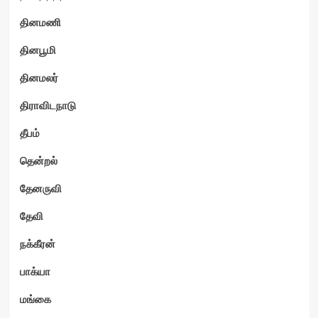
தினமணி
தினபூமி
தினமலர்
திராவிடநாடு
தீபம்
தென்றல்
தேனருவி
தேவி
நக்கீரன்
பாக்யா
மங்கை