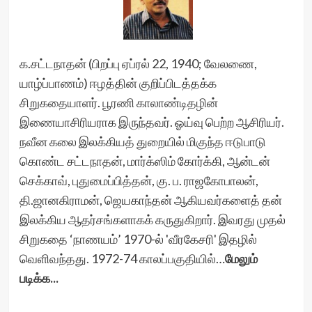
க.சட்டநாதன் (பிறப்பு ஏப்ரல் 22, 1940; வேலணை,
யாழ்ப்பாணம்) ஈழத்தின் குறிப்பிடத்தக்க
சிறுகதையாளர். பூரணி காலாண்டிதழின்
இணையாசிரியராக இருந்தவர். ஓய்வு பெற்ற ஆசிரியர்.
நவீன கலை இலக்கியத் துறையில் மிகுந்த ஈடுபாடு
கொண்ட சட்டநாதன், மார்க்ஸிம் கோர்க்கி, ஆன்டன்
செக்காவ், புதுமைப்பித்தன், கு. ப. ராஜகோபாலன்,
தி.ஜானகிராமன், ஜெயகாந்தன் ஆகியவர்களைத் தன்
இலக்கிய ஆதர்சங்களாகக் கருதுகிறார். இவரது முதல்
சிறுகதை ‘நாணயம்’ 1970-ல் 'வீரகேசரி' இதழில்
வெளிவந்தது. 1972-74 காலப்பகுதியில்…
மேலும்
படிக்க...