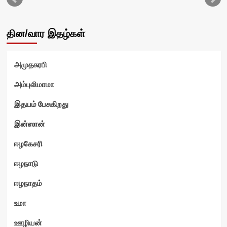
தின/வார இதழ்கள்
அமுதசுரபி
ம்
அம்புலிமாமா
இதயம் பேசுகிறது
இன்ஸான்
ஈழகேசரி
ஈழநாடு
ஈழநாதம்
உமா
ஊழியன்