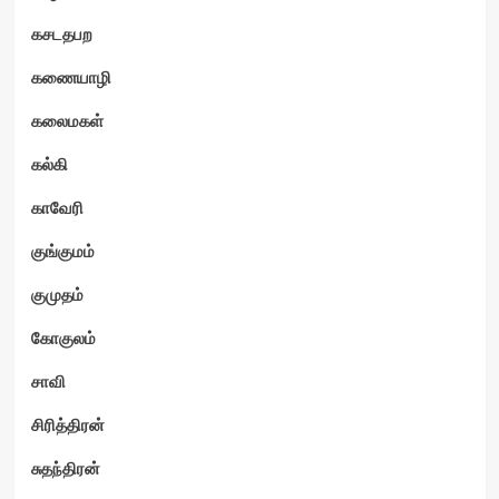
கசடதபற
கணையாழி
கலைமகள்
கல்கி
காவேரி
குங்குமம்
குமுதம்
கோகுலம்
சாவி
சிரித்திரன்
சுதந்திரன்