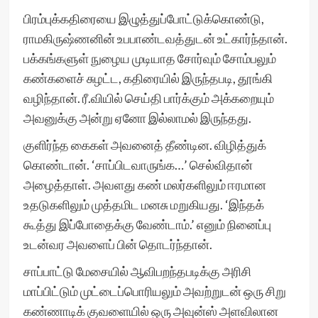
பிரம்புக்கதிரையை இழுத்துப்போட்டுக்கொண்டு,
ராமகிருஷ்ணனின் உபபாண்டவத்துடன் உட்கார்ந்தான்.
பக்கங்களுள் நுழைய முடியாத சோர்வும் சோம்பலும்
கண்களைச் சுழட்ட, கதிரையில் இருந்தபடி, தூங்கி
வழிந்தான். ரீ.வியில் செய்தி பார்க்கும் அக்கறையும்
அவனுக்கு அன்று ஏனோ இல்லாமல் இருந்தது.
குளிர்ந்த கைகள் அவனைத் தீண்டின. விழித்துக்
கொண்டான். ‘சாப்பிடவாருங்க…’ செல்விதான்
அழைத்தாள். அவளது கண் மலர்களிலும் ஈரமான
உதடுகளிலும் முத்தமிட மனசு மறுகியது. ‘இந்தக்
கூத்து இப்போதைக்கு வேண்டாம்.’ எனும் நினைப்பு
உடன்வர அவளைப் பின் தொடர்ந்தான்.
சாப்பாட்டு மேசையில் ஆவிபறந்தபடிக்கு அரிசி
மாப்பிட்டும் முட்டைப்பொரியலும் அவற்றுடன் ஒரு சிறு
கண்ணாடிக் குவளையில் ஒரு அவுன்ஸ் அளவிலான