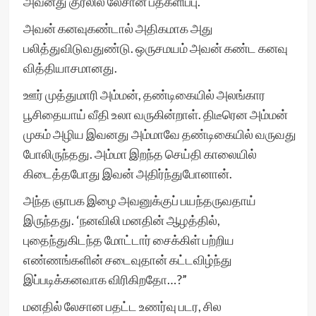
அவனது குரலில் லேசான பதகளிப்பு.
அவன் கனவுகண்டால் அதிகமாக அது
பலித்துவிடுவதுண்டு. ஒருசமயம் அவன் கண்ட கனவு
வித்தியாசமானது.
ஊர் முத்துமாரி அம்மன், தண்டிகையில் அலங்கார
பூசிதையாய் வீதி உலா வருகின்றாள். திடீரென அம்மன்
முகம் அழிய இவனது அம்மாவே தண்டிகையில் வருவது
போலிருந்தது. அம்மா இறந்த செய்தி காலையில்
கிடைத்தபோது இவன் அதிர்ந்துபோனான்.
அந்த ஞாபக இழை அவனுக்குப் பயந்தருவதாய்
இருந்தது. ‘நனவிலி மனதின் ஆழத்தில்,
புதைந்துகிடந்த மோட்டார் சைக்கிள் பற்றிய
எண்ணங்களின் சடைவுதான் கட்டவிழ்ந்து
இப்படிக்கனவாக விரிகிறதோ…?”
மனதில் லேசான பதட்ட உணர்வு படர, சில