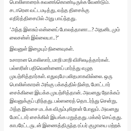
பொலிஸாரைக் கவனங்கொண்டிருக்க வேண்டும்.
சடாரென வட்டமடித்து, வந்த திசைக்கு
எதிர்த்திசையில் அது பாய்ந்தது.
‘அந்த இளசும் என்னைப் போலத்தானா…? அதனிடமும்
லைசன்ஸ் இல்லையா..?’
இவனுள் இழையும் நினைவுகள்.
உசாரான பொலிஸார், மாறி மாறி விசிலடித்தார்கள்.
பல்ஸரின் பதிவெண்ணைப் பார்த்து எழுத
முயற்சித்தார்கள். எதுவுமே பலிதமாகவில்லை. ஒரு
பொலிஸ்காரன் அங்கு பக்கத்தில் நின்ற, மோட்டார்
சைக்கிளை இயக்க முயற்சித்தான். அவனது நோக்கம்
இவனுக்குப் புரிந்தது. பல்ஸரைத் தொடர்ந்து சென்று,
அந்த இளசை மடக்க விரும்புகிறான் போலும். அவனது
மோட்டார் சைக்கிள் இயங்க மறுத்தது. மக்கர் செய்தது.
காபரேட்டருடன் இணைத்திருந்த ரப்பர் குழாயை மற்றக்