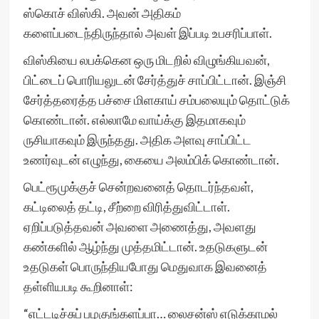
ஸ்கொச் விஸ்கி. அவன் அதிகம்
களைப்படைந்திருந்தால் அவள் இப்படி உபசரிப்பாள்.
விஸ்கியை லபக்கென ஒரு மிடறில் விழுங்கியவன்,
பிட்டைப் பொரியலுடன் சேர்த்துச் சாப்பிட்டான். இஞ்சி
சேர்த்தரைத்த பச்சை மிளகாய் சம்பலையும் தொட்டுக்
கொண்டான். எல்லாமே வாய்க்கு இதமாகவும்
ருசியாகவும் இருந்தது. அதிக அளவு சாப்பிட்ட
உணர்வுடன் எழுந்து, கையை அலம்பிக் கொண்டான்.
பெட்ரூமுக்குச் சென்றவனைத் தொடர்ந்தவள்,
கட்டிலைத் தட்டி, சீற்றை விரித்துவிட்டாள்.
ஏறிப்படுத்தவன் அவளை அணைத்து, அவளது
கண்களில் ஆழ்ந்து முத்தமிட்டான். உதடுகளுடன்
உதடுகள் பொருந்தியபோது மெதுவாக இவனைத்
தள்ளியபடி கூறினாள்:
“எட்டடிச்சுப் பழகுங்களப்பா… லைசன்ஸ் எடுக்காமல்