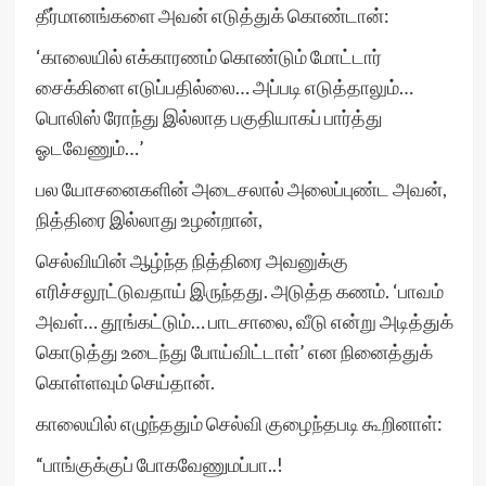
தீர்மானங்களை அவன் எடுத்துக் கொண்டான்:
‘காலையில் எக்காரணம் கொண்டும் மோட்டார்
சைக்கிளை எடுப்பதில்லை… அப்படி எடுத்தாலும்…
பொலிஸ் ரோந்து இல்லாத பகுதியாகப் பார்த்து
ஓடவேணும்…’
பல யோசனைகளின் அடைசலால் அலைப்புண்ட அவன்,
நித்திரை இல்லாது உழன்றான்,
செல்வியின் ஆழ்ந்த நித்திரை அவனுக்கு
எரிச்சலூட்டுவதாய் இருந்தது. அடுத்த கணம். ‘பாவம்
அவள்… தூங்கட்டும்… பாடசாலை, வீடு என்று அடித்துக்
கொடுத்து உடைந்து போய்விட்டாள்’ என நினைத்துக்
கொள்ளவும் செய்தான்.
காலையில் எழுந்ததும் செல்வி குழைந்தபடி கூறினாள்:
“பாங்குக்குப் போகவேணுமப்பா..!