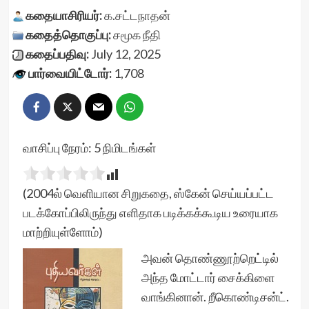
கதையாசிரியர்:
க.சட்டநாதன்
கதைத்தொகுப்பு:
சமூக நீதி
கதைப்பதிவு:
July 12, 2025
பார்வையிட்டோர்:
1,708
வாசிப்பு நேரம்:
5
நிமிடங்கள்
(2004ல் வெளியான சிறுகதை, ஸ்கேன் செய்யப்பட்ட
படக்கோப்பிலிருந்து எளிதாக படிக்கக்கூடிய உரையாக
மாற்றியுள்ளோம்)
அவன் தொண்ணூற்றெட்டில்
அந்த மோட்டார் சைக்கிளை
வாங்கினான். றீகொண்டிசன்ட்.