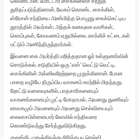
கொண்டான். மோட்டார் சைக்கிளைச் சற்றுத்
துரிதப்படுத்தினான். வேகம் கொண்ட சைக்கிள்,
ஸ்ரேசன் சந்தியை அண்மித்த பொழுது கைக்கெட்டிய
தூரத்தில் அவர்கள்; அந்தக் கனவுலக வாசிகள்,
கொம்புகள், கோவணம் ஏதுமில்லை. காக்கிச் சட்டைகள்
மட்டும் அணிந்திருந்தார்கள்.
இவனை கை அமர்த்தி மறித்ததான ஓர் உள்ளுணர்வின்
சொடுக்கல். சடுதியில் ஒரு ‘எஸ்’ வெட்டு வெட்டி,
சைக்கிளின் அக்ஸிலறேற்றறை முறுக்கினான். போன
பாதை வழியே திரும்பிய வாகனம் காற்றில் மிதந்தது.
றோட்டு வளைவுகளில், பாதசாரிகளையும்
வாகனங்களையும் முட்டி மோதாமல், அவனது துணிவும்
லாவகமும் அவனையும் அவனது செல்வியையும்
கைலாசபிள்ளையார் கோவில் சந்திவரை
கொண்டுவந்து சேர்த்துவிடுகிறது.
குலுங்கி, முகஞ்சிவந்து சிரித்தபடி செல்வி