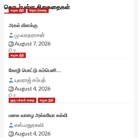
தொடர்புள்ள சிறுகதைகள்
சமூக நீதி
தொடர்கதை
அகல் விளக்கு
மு.வரதராசன்
August 7, 2026
0
சமூக நீதி
கோழி மொட்டு கம்பெனி…
யுவராஜ் சம்பத்
August 4, 2026
0
ஒரு பக்கக் கதை
சமூக நீதி
மலை வாழை அல்லவோ கல்வி
எஸ்.மதுரகவி
August 4, 2026