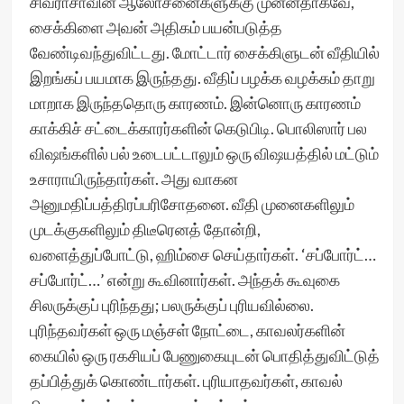
சிவராசாவின் ஆலோசனைகளுக்கு முன்னதாகவே,
சைக்கிளை அவன் அதிகம் பயன்படுத்த
வேண்டிவந்துவிட்டது. மோட்டார் சைக்கிளுடன் வீதியில்
இறங்கப் பயமாக இருந்தது. வீதிப் பழக்க வழக்கம் தாறு
மாறாக இருந்ததொரு காரணம். இன்னொரு காரணம்
காக்கிச் சட்டைக்காரர்களின் கெடுபிடி. பொலிஸார் பல
விஷங்களில் பல் உடைபட்டாலும் ஒரு விஷயத்தில் மட்டும்
உசாராயிருந்தார்கள். அது வாகன
அனுமதிப்பத்திரப்பரிசோதனை. வீதி முனைகளிலும்
முடக்குகளிலும் திடீரெனத் தோன்றி,
வளைத்துப்போட்டு, ஹிம்சை செய்தார்கள். ‘சப்போர்ட்…
சப்போர்ட்…’ என்று கூவினார்கள். அந்தக் கூவுகை
சிலருக்குப் புரிந்தது; பலருக்குப் புரியவில்லை.
புரிந்தவர்கள் ஒரு மஞ்சள் நோட்டை, காவலர்களின்
கையில் ஒரு ரகசியப் பேணுகையுடன் பொதித்துவிட்டுத்
தப்பித்துக் கொண்டார்கள். புரியாதவர்கள், காவல்