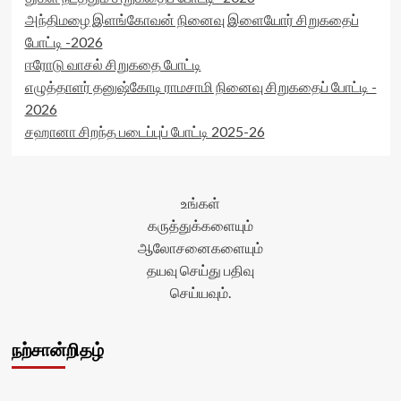
postid='29419'
அந்திமழை இளங்கோவன் நினைவு இளையோர் சிறுகதைப்
data-
rater-
போட்டி -2026
readonly='true'
ஈரோடு வாசல் சிறுகதை போட்டி
data-
எழுத்தாளர் தனுஷ்கோடி ராமசாமி நினைவு சிறுகதைப் போட்டி -
readonly-
attribute='true'
2026
>
சஹானா சிறந்த படைப்புப் போட்டி 2025-26
</div>
<span
class='yasr-
stars-
உங்கள்
title-
average'>0
கருத்துக்களையும்
(0)
ஆலோசனைகளையும்
</span>
தயவு செய்து பதிவு
</div>
செய்யவும்.
நற்சான்றிதழ்