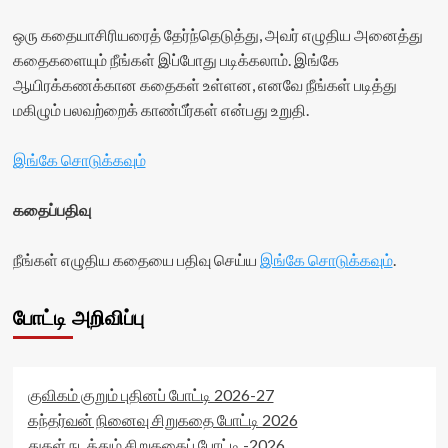
stars-
title-
ஒரு கதையாசிரியரைத் தேர்ந்தெடுத்து, அவர் எழுதிய அனைத்து
container">
கதைகளையும் நீங்கள் இப்போது படிக்கலாம். இங்கே
<div
ஆயிரக்கணக்கான கதைகள் உள்ளன, எனவே நீங்கள் படித்து
class='yasr-
stars-
மகிழும் பலவற்றைக் காண்பீர்கள் என்பது உறுதி.
title
yasr-
இங்கே சொடுக்கவும்
rater-
stars'
id='yasr-
கதைப்பதிவு
visitor-
votes-
நீங்கள் எழுதிய கதையை பதிவு செய்ய
இங்கே சொடுக்கவும்
.
readonly-
rater-
eaa677594433f'
போட்டி அறிவிப்பு
data-
rating='0'
data-
rater-
starsize='16'
குவிகம் குறும் புதினப் போட்டி 2026-27
data-
கந்தர்வன் நினைவு சிறுகதை போட்டி 2026
rater-
துகள் நடத்தும் சிறுகதைப் போட்டி -2026