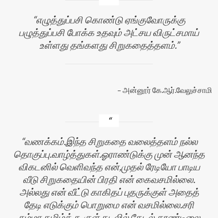
எழுத்துப்பசி கொண்டு ஏங்குவோருக்கு
பழுத்துப்பசி போக்க உதவும் அட்சய விருட்சமாய்
உள்ளது தங்களது சிறுகதைத்தளம்.
அன்னூர் கே.ஆர்.வேலுச்சாமி
வணக்கம்.இந்த சிறுகதை வலைத்தளம் நல்ல
தொகுப்பு.வாழ்த்துகள்.ஓராண்டுக்கு முன் ஆனந்த
விகடனில் வெளிவந்த என்,முதல் ரேடியோ பாடிய
வீடு சிறுகதையின் பிரதி என் கைவசமில்லை.
அல்லது என் வீட்டு காகிதப் புதருக்குள் அதைத்
தேடி எடுக்கும் பொறுமை என் வசமில்லை.சரி
சும்மா தமிழ்க் கூகுள் கடலில் தேடல் தூண்டிலை