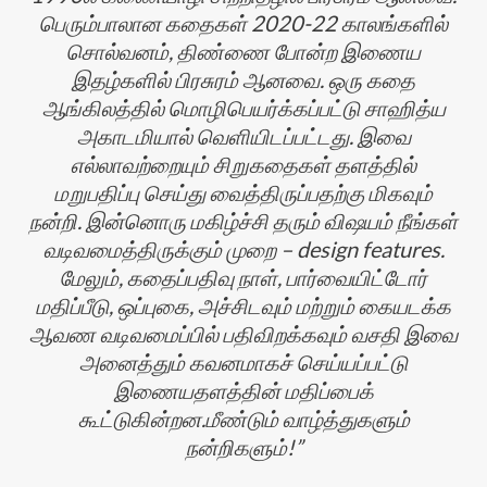
பெரும்பாலான கதைகள் 2020-22 காலங்களில்
சொல்வனம், திண்ணை போன்ற இணைய
இதழ்களில் பிரசுரம் ஆனவை. ஒரு கதை
ஆங்கிலத்தில் மொழிபெயர்க்கப்பட்டு சாஹித்ய
அகாடமியால் வெளியிடப்பட்டது. இவை
எல்லாவற்றையும் சிறுகதைகள் தளத்தில்
மறுபதிப்பு செய்து வைத்திருப்பதற்கு மிகவும்
நன்றி. இன்னொரு மகிழ்ச்சி தரும் விஷயம் நீங்கள்
வடிவமைத்திருக்கும் முறை – design features.
மேலும், கதைப்பதிவு நாள், பார்வையிட்டோர்
மதிப்பீடு, ஒப்புகை, அச்சிடவும் மற்றும் கையடக்க
ஆவண வடிவமைப்பில் பதிவிறக்கவும் வசதி இவை
அனைத்தும் கவனமாகச் செய்யப்பட்டு
இணையதளத்தின் மதிப்பைக்
கூட்டுகின்றன.மீண்டும் வாழ்த்துகளும்
நன்றிகளும்!