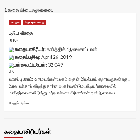
1 கதை கிடைத்துள்ளன.
காதல்
சிறப்புக் கதை
புதிய விதை
0 (0)
கதையாசிரியர்:
கார்த்திக் ஆலங்காட்டான்
கதைப்பதிவு:
April 26, 2019
பார்வையிட்டோர்:
32,049
0
வாசிப்பு நேரம்:
6
நிமிடங்கள்
உலகம் அதன் இயல்பாய் சுற்றிவருகின்றது..
இரவு வந்தால் விடிந்துதானே ஆகவேண்டும்..விடியற்காலையில்
மனிதர்களை விடுத்து மற்ற எல்லா உயிரினங்கள் தன் இரையை...
Read
மேலும் படிக்க...
more
about
புதிய
விதை<div
கதையாசிரியர்கள்
class="yasr-
vv-