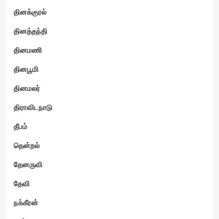
தினக்குரல்
தினத்தந்தி
தினமணி
தினபூமி
தினமலர்
திராவிடநாடு
தீபம்
தென்றல்
தேனருவி
தேவி
நக்கீரன்