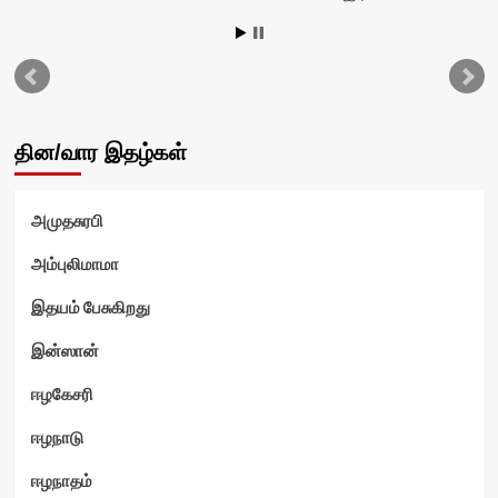
தின/வார இதழ்கள்
அமுதசுரபி
அம்புலிமாமா
இதயம் பேசுகிறது
இன்ஸான்
ஈழகேசரி
ஈழநாடு
ஈழநாதம்