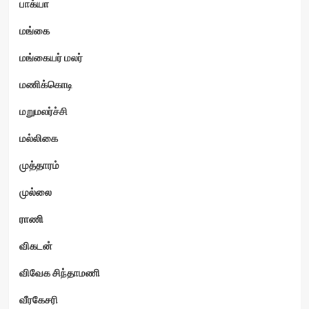
பாக்யா
மங்கை
மங்கையர் மலர்
மணிக்கொடி
மறுமலர்ச்சி
மல்லிகை
முத்தாரம்
முல்லை
ராணி
விகடன்
விவேக சிந்தாமணி
வீரகேசரி