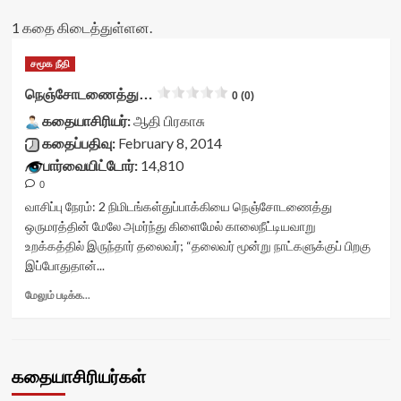
1 கதை கிடைத்துள்ளன.
சமூக நீதி
நெஞ்சோடணைத்து…
0 (0)
கதையாசிரியர்:
ஆதி பிரகாசு
கதைப்பதிவு:
February 8, 2014
பார்வையிட்டோர்:
14,810
0
வாசிப்பு நேரம்:
2
நிமிடங்கள்
துப்பாக்கியை நெஞ்சோடணைத்து
ஒருமரத்தின் மேலே அமர்ந்து கிளைமேல் காலைநீட்டியவாறு
உறக்கத்தில் இருந்தார் தலைவர்; “தலைவர் மூன்று நாட்களுக்குப் பிறகு
இப்போதுதான்...
Read
மேலும் படிக்க...
more
about
நெஞ்சோடணைத்து…
<div
கதையாசிரியர்கள்
class="yasr-
vv-