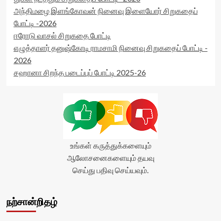
postid='18392'
அந்திமழை இளங்கோவன் நினைவு இளையோர் சிறுகதைப்
data-
rater-
போட்டி -2026
readonly='true'
ஈரோடு வாசல் சிறுகதை போட்டி
data-
எழுத்தாளர் தனுஷ்கோடி ராமசாமி நினைவு சிறுகதைப் போட்டி -
readonly-
attribute='true'
2026
>
சஹானா சிறந்த படைப்புப் போட்டி 2025-26
</div>
<span
class='yasr-
stars-
title-
average'>0
(0)
</span>
உங்கள் கருத்துக்களையும்
</div>
ஆலோசனைகளையும் தயவு
செய்து பதிவு செய்யவும்.
நற்சான்றிதழ்