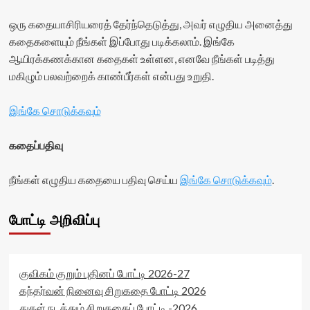
stars-
title-
ஒரு கதையாசிரியரைத் தேர்ந்தெடுத்து, அவர் எழுதிய அனைத்து
container">
கதைகளையும் நீங்கள் இப்போது படிக்கலாம். இங்கே
<div
ஆயிரக்கணக்கான கதைகள் உள்ளன, எனவே நீங்கள் படித்து
class='yasr-
stars-
மகிழும் பலவற்றைக் காண்பீர்கள் என்பது உறுதி.
title
yasr-
இங்கே சொடுக்கவும்
rater-
stars'
id='yasr-
கதைப்பதிவு
visitor-
votes-
நீங்கள் எழுதிய கதையை பதிவு செய்ய
இங்கே சொடுக்கவும்
.
readonly-
rater-
e70f626324c6a'
போட்டி அறிவிப்பு
data-
rating='0'
data-
rater-
starsize='16'
குவிகம் குறும் புதினப் போட்டி 2026-27
data-
கந்தர்வன் நினைவு சிறுகதை போட்டி 2026
rater-
துகள் நடத்தும் சிறுகதைப் போட்டி -2026