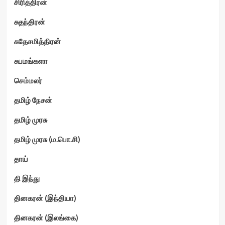
சிரித்திரன்
சுதந்திரன்
சுதேசமித்திரன்
சுபமங்களா
செம்மலர்
தமிழ் நேசன்
தமிழ் முரசு
தமிழ் முரசு (ம.பொ.சி)
தாய்
தி இந்து
தினகரன் (இந்தியா)
தினகரன் (இலங்கை)