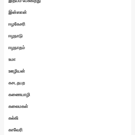
இதயம் பேசுகிறது
இன்ஸான்
ஈழகேசரி
ஈழநாடு
ஈழநாதம்
உமா
ஊழியன்
கசடதபற
கணையாழி
கலைமகள்
கல்கி
காவேரி