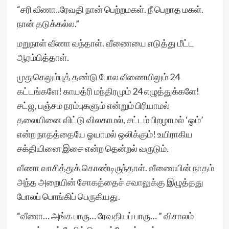
“சரி வீணா..ரேவதி நான் பெற்றமகள். நீ பெறாத மகள்.
நான் தடுக்கல்ல.”
மறுநாள் வீணா வந்தாள். வீணையை எடுத்து மீட்ட
ஆரம்பித்தாள்.
முதுகெலும்புத் தண்டு போல வீணையிலும் 24
கட்டங்களே! காயத்ரி மந்திரமும் 24 எழுத்துக்களே!
சட்ஜ, பஞ்சம நரம்புகளும் என்றும் பிரியாமல்
தலையினை விட்டு விலகாமல், சட்டம் பிறழாமல் ‘ஓம்’
என்ற நாதத்தையே ஓயாமல் ஒலிக்கும்! உயிராகிய
சக்தியினை இசை என்ற தென்றல் வருடும்.
வீணா வாசித்துக் கொண்டிருந்தாள். வீணையின் நாதம்
அந்த அறையின் சோகத்தைச் சவாலுக்கு இழுத்தது
போலப் பொங்கிப் பெருகியது.
“வீணா… அங்க பாரு… ரேவதியப் பாரு… ” விசாலம்