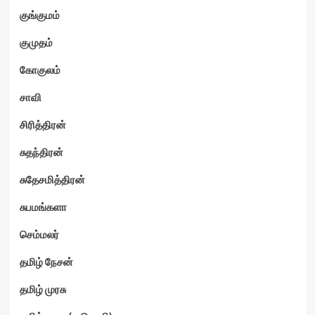
குங்குமம்
குமுதம்
கோகுலம்
சாவி
சிரித்திரன்
சுதந்திரன்
சுதேசமித்திரன்
சுபமங்களா
செம்மலர்
தமிழ் நேசன்
தமிழ் முரசு