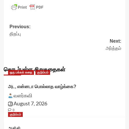
Post
Previous:
திறப்பு
navigation
Next:
அர்த்தம்
தொடர்புள்ள சிறுகதைகள்
ஒரு பக்கக் கதை
குடும்பம்
அட, என்னடா பொல்லாத வாழ்க்கை?
வளர்கவி
August 7, 2026
0
குடும்பம்
அதிதி