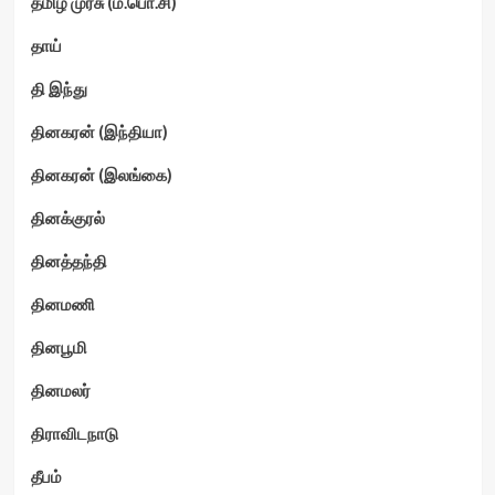
தமிழ் முரசு (ம.பொ.சி)
தாய்
தி இந்து
தினகரன் (இந்தியா)
தினகரன் (இலங்கை)
தினக்குரல்
தினத்தந்தி
தினமணி
தினபூமி
தினமலர்
திராவிடநாடு
தீபம்