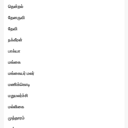
தென்றல்
தேனருவி
தேவி
நக்கீரன்
பாக்யா
மங்கை
மங்கையர் மலர்
மணிக்கொடி
மறுமலர்ச்சி
மல்லிகை
முத்தாரம்