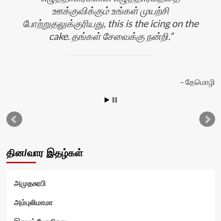
ஊக்குவிக்கும் உங்கள் முயற்சி
போற்றுதலுக்குரியது, this is the icing on the
cake. தங்கள் சேவைக்கு நன்றி.
தேமொழி
ன்
தின/வார இதழ்கள்
அமுதசுரபி
அம்புலிமாமா