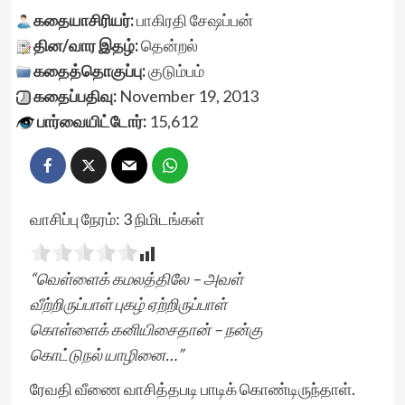
கதையாசிரியர்:
பாகிரதி சேஷப்பன்
தின/வார இதழ்:
தென்றல்
கதைத்தொகுப்பு:
குடும்பம்
கதைப்பதிவு:
November 19, 2013
பார்வையிட்டோர்:
15,612
வாசிப்பு நேரம்:
3
நிமிடங்கள்
“வெள்ளைக் கமலத்திலே – அவள்
வீற்றிருப்பாள் புகழ் ஏற்றிருப்பாள்
கொள்ளைக் கனியிசைதான் – நன்கு
கொட்டுநல் யாழினை…”
ரேவதி வீணை வாசித்தபடி பாடிக் கொண்டிருந்தாள்.