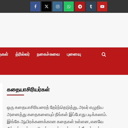
Facebook
Twitter
Instagram
Whatsapp
Telegram
Tumblr
YouTube
தைகள்
த்ரில்லர்
நகைச்சுவை
புனைவு
கதையாசிரியர்கள்
ஒரு கதையாசிரியரைத் தேர்ந்தெடுத்து, அவர் எழுதிய
அனைத்து கதைகளையும் நீங்கள் இப்போது படிக்கலாம்.
இங்கே ஆயிரக்கணக்கான கதைகள் உள்ளன, எனவே