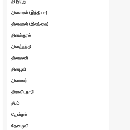
தி இந்து
தினகரன் (இந்தியா)
தினகரன் (இலங்கை)
தினக்குரல்
தினத்தந்தி
தினமணி
தினபூமி
தினமலர்
திராவிடநாடு
தீபம்
தென்றல்
தேனருவி