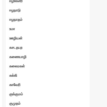
ஈழகேசரி
ஈழநாடு
ஈழநாதம்
உமா
ஊழியன்
கசடதபற
கணையாழி
கலைமகள்
கல்கி
காவேரி
குங்குமம்
குமுதம்