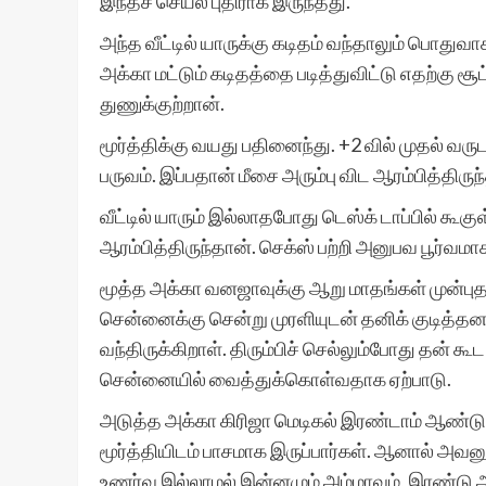
இந்தச் செயல் புதிராக இருந்தது.
அந்த வீட்டில் யாருக்கு கடிதம் வந்தாலும் பொது
அக்கா மட்டும் கடிதத்தை படித்துவிட்டு எதற்கு 
துணுக்குற்றான்.
மூர்த்திக்கு வயது பதினைந்து. +2 வில் முதல் வருட
பருவம். இப்பதான் மீசை அரும்பு விட ஆரம்பித்திருந
வீட்டில் யாரும் இல்லாதபோது டெஸ்க் டாப்பில் கூக
ஆரம்பித்திருந்தான். செக்ஸ் பற்றி அனுபவ பூர்வமா
மூத்த அக்கா வனஜாவுக்கு ஆறு மாதங்கள் முன்புத
சென்னைக்கு சென்று முரளியுடன் தனிக் குடித்தனம
வந்திருக்கிறாள். திரும்பிச் செல்லும்போது தன் க
சென்னையில் வைத்துக்கொள்வதாக ஏற்பாடு.
அடுத்த அக்கா கிரிஜா மெடிகல் இரண்டாம் ஆண்டு 
மூர்த்தியிடம் பாசமாக இருப்பார்கள். ஆனால் அவன
உணர்வு இல்லாமல் இன்னமும் அம்மாவும், இரண்டு