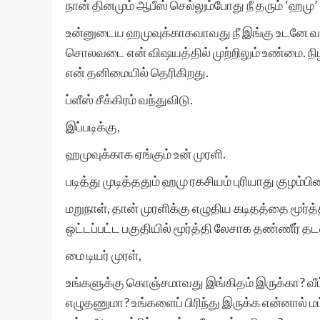
நான் தினமும் ஆபீஸ் செல்லும்போது நீ தரும் ‘ஹ
உன்னுடைய ஹமுவுக்காகவாவது நீ இங்கு உடனே வர 
சொலவடை என் விஷயத்தில் முற்றிலும் உண்மை. நி
என் தனிமையில் தெரிகிறது.
ப்ளீஸ் சீக்கிரம் வந்துவிடு.
இப்படிக்கு,
ஹமுவுக்காக ஏங்கும் உன் முரளி.
படித்து முடித்ததும் ஹமு ரகசியம் புரியாது குழம்பின
மறுநாள், தான் முரளிக்கு எழுதிய கடிதத்தை மூ
ஒட்டப்பட்ட பகுதியில் மூர்த்தி லேசாக தண்ணீர் த
மை டியர் முரள்,
உங்களுக்கு கொஞ்சமாவது இங்கிதம் இருக்கா? வீட
எழுதணுமா? உங்களைப் பிரிந்து இருக்க என்னால் மட