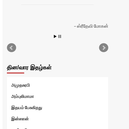
ஸ்ரீதேவி மோகன்
தின/வார இதழ்கள்
அமுதசுரபி
அம்புலிமாமா
இதயம் பேசுகிறது
இன்ஸான்