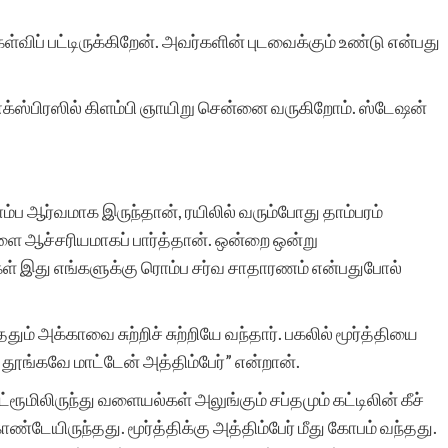
அதற்கு துணை இருப்போர்
விப் பட்டிருக்கிறேன். அவர்களின் புடவைக்கும் உண்டு என்பது
அத்துணை பேருக்கும் என்
மனமார்ந்த நன்றிகள் பல.
ி எக்ஸ்பிரஸில் கிளம்பி ஞாயிறு சென்னை வருகிறோம். ஸ்டேஷன்
அவர்கள் இப்பணியில்
மேலும் பல உயர்வுகளையும்,
்ப ஆர்வமாக இருந்தான், ரயிலில் வரும்போது தாம்பரம்
வெற்றிகளையும் அடைய
களை ஆச்சரியமாகப் பார்த்தான். ஒன்றை ஒன்று
ஆண்டவனை
ள் இது எங்களுக்கு ரொம்ப சர்வ சாதாரணம் என்பதுபோல்
வேண்டுகிறேன். எனது
ததும் அக்காவை சுற்றிச் சுற்றியே வந்தார். பகலில் மூர்த்தியை
வாழ்த்துகள்.
் தூங்கவே மாட்டேன் அத்திம்பேர்” என்றான்.
்ரூமிலிருந்து வளையல்கள் அலுங்கும் சப்தமும் கட்டிலின் கீச்
 கொண்டேயிருந்தது. மூர்த்திக்கு அத்திம்பேர் மீது கோபம் வந்தது.