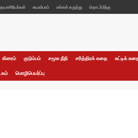
யாசிரியர்கள்
சுயவிபரம்
உங்கள் கருத்து
தொடர்பிற்கு
கிரைம்
குடும்பம்
சமூக நீதி
சரித்திரக் கதை
சுட்டிக் க
டகம்
மொழிபெயர்ப்பு