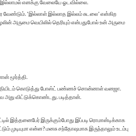
மு’ இல்லாமல் எனக்கு வேலையே ஓடவில்லை.
போன்ற சிலர்
வேண்டும். ‘இல்லாள் இல்லாத இல்லம் சுடலை’ என்கிற
ஆசைப்படுவார்கள்.ஆனால்
ழலின் அருமை வெயிலில் தெரியும் என்பதுபோல் உன் அருமை
தனியே நாட்குறிப்பு போல்
எழுதுவதை விட சில
கற்பனைகள் சேர்ந்த கதை
வடிவில் எழுத விழையும்
ான் மூர்த்தி.
எனைப் போன்றவர்களுக்கு
ர்த்தியிடம் கொடுத்து போஸ்ட் பண்ணச் சொன்னாள் வனஜா.
ஆதரவு அளித்து ஒரு
டவ அது விட்டுக்கொண்டது. படித்தான்.
இணையதள மேடை
அமைத்து தந்திருக்கும்
்டில் இத்தனைபேர் இருக்கும்போது இப்படி ரொமான்டிக்காக
்டும் முடியுமா என்ன? மனசு சந்தோஷமாக இருந்தாலும் உடம்பு
‘சிறுகதை.காம்’ நிறுவனர்,