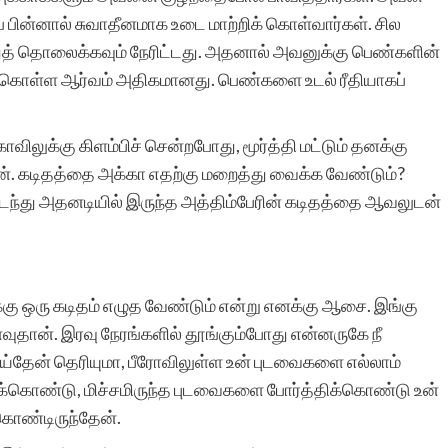
் பின்னால் சுவாதீனமாக உடை மாற்றிக் கொள்வார்கள். சில
்துத் தொலைக்கவும் நேரிட்டது. அதனால் அவனுக்கு பெண்களின்
சுயமாக ஏற்படும்
ிந்துகொள்ள ஆர்வம் அதிகமானது. பெண்களை உடல் ரீதியாகப்
எண்ணங்கள் தவிர
ிலுக்கு கிளம்பிச் சென்றபோது, மூர்த்தி மட்டும் தனக்கு
மனிதர்களுக்கு வாழ்க்கை
ன். கடிதத்தை அக்கா எதற்கு மறைத்து வைக்க வேண்டும்?
அனுபவங்கள் மூலம் நிறைய
்து அதனடியில் இருந்த அத்திம்பேரின் கடிதத்தை ஆவலுடன்
எண்ணங்களையும், மனதில்
பதியும் அளவுக்கு சில
க்கு ஒரு கடிதம் எழுத வேண்டும் என்று எனக்கு ஆசை. இங்கு
நினைவுகளையும்
னைவுதான். இரவு நேரங்களில் தூங்கும்போது என்னருகே நீ
உண்டாக்குகிறது.
செய்தேன் தெரியுமா, பீரோவிலுள்ள உன் புடவைகளை எல்லாம்
ுத்துக்கொண்டு, மிச்சமிருந்த புடவைகளை போர்த்திக்கொண்டு உன்
இவைகளை எழுத்து
கொண்டிருந்தேன்.
வடிவில் கொண்டு வர என்