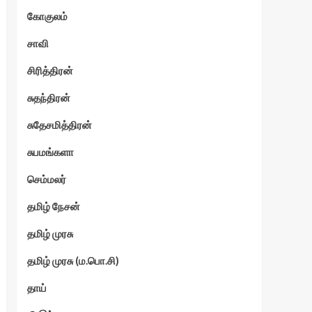
கோகுலம்
ேகம்
சாவி
சிரித்திரன்
சுதந்திரன்
சுதேசமித்திரன்
சுபமங்களா
செம்மலர்
தமிழ் நேசன்
தமிழ் முரசு
தமிழ் முரசு (ம.பொ.சி)
தாய்