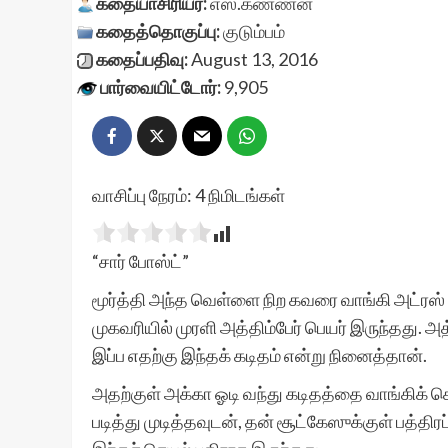
கதையாசிரியர்:
எஸ்.கண்ணன்
கதைத்தொகுப்பு:
குடும்பம்
கதைப்பதிவு:
August 13, 2016
பார்வையிட்டோர்:
9,905
வாசிப்பு நேரம்:
4
நிமிடங்கள்
“சார் போஸ்ட்”
மூர்த்தி அந்த வெள்ளை நிற கவரை வாங்கி அட்ரஸ் 
முகவரியில் முரளி அத்திம்பேர் பெயர் இருந்தது. 
இப்ப எதற்கு இந்தக் கடிதம் என்று நினைத்தான்.
அதற்குள் அக்கா ஓடி வந்து கடிதத்தை வாங்கிக் கொ
படித்து முடித்தவுடன், தன் சூட்கேஸுக்குள் பத்தி