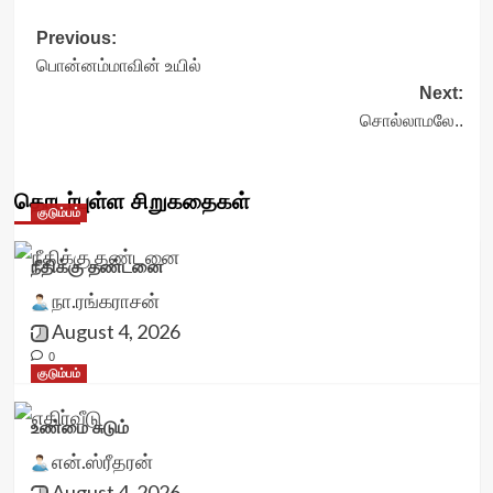
Post
Previous:
பொன்னம்மாவின் உயில்
navigation
Next:
சொல்லாமலே..
தொடர்புள்ள சிறுகதைகள்
குடும்பம்
நீதிக்கு தண்டனை
நா.ரங்கராசன்
August 4, 2026
0
குடும்பம்
உண்மை சுடும்
என்.ஸ்ரீதரன்
August 4, 2026