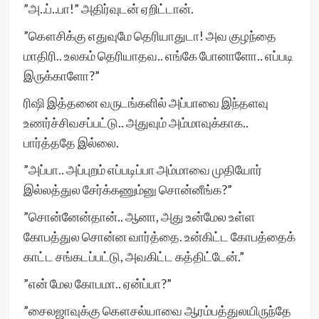
”அ..ப்..பா!” அதிர்வுடன் ஏறிட்டான்.
”கௌசிக்கு எதுவுமே தெரியாதுடா! அவ குழந்தை
மாதிரி.. உலகம் தெரியாதவ.. எங்கே போனாளோ.. எப்படி
இருக்காளோ?”
ரிஷி இத்தனை வருடங்களில் அப்பாவை இந்தளவு
உணர்ச்சிவசப்பட்டு.. அதுவும் அம்மாவுக்காக..
பார்த்ததே இல்லை.
”அப்பா.. அப்புறம் எப்படிப்பா அம்மாவை முதியோர்
இல்லத்துல சேர்க்கணும்னு சொன்னீங்க?”
”சொன்னேன்தான்.. ஆனா, அது உன்மேல உள்ள
கோபத்துல சொன்ன வார்த்தை. உன்கிட்ட கோபத்தைக்
காட்ட சங்கடப்பட்டு, அவகிட்ட கத்திட்டேன்.”
”என் மேல கோபமா.. ஏன்ப்பா?”
”சைலஜாவுக்கு கௌசல்யாவை ஆரம்பத்துலயிருந்தே