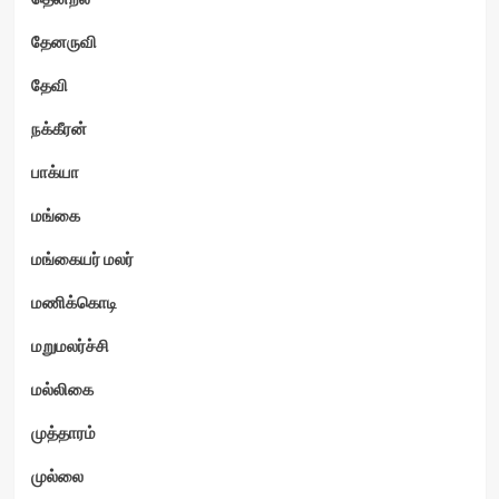
தேனருவி
தேவி
நக்கீரன்
பாக்யா
மங்கை
மங்கையர் மலர்
மணிக்கொடி
மறுமலர்ச்சி
மல்லிகை
முத்தாரம்
முல்லை