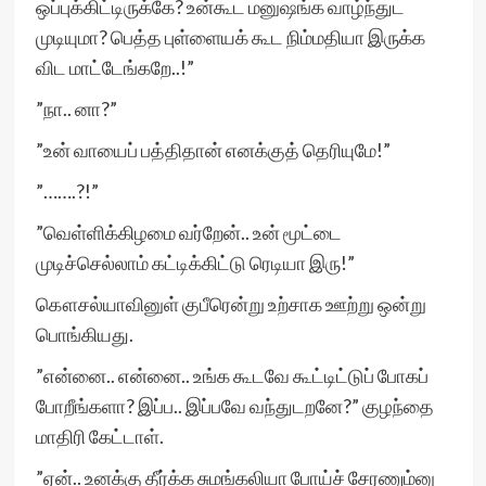
ஒப்புக்கிட்டிருக்கே? உன்கூட மனுஷங்க வாழ்ந்துட
முடியுமா? பெத்த புள்ளையக் கூட நிம்மதியா இருக்க
விட மாட்டேங்கறே..!”
”நா.. னா?”
”உன் வாயைப் பத்திதான் எனக்குத் தெரியுமே!”
”…….?!”
”வெள்ளிக்கிழமை வர்றேன்.. உன் மூட்டை
முடிச்செல்லாம் கட்டிக்கிட்டு ரெடியா இரு!”
கௌசல்யாவினுள் குபீரென்று உற்சாக ஊற்று ஒன்று
பொங்கியது.
”என்னை.. என்னை.. உங்க கூடவே கூட்டிட்டுப் போகப்
போறீங்களா? இப்ப.. இப்பவே வந்துடறனே?” குழந்தை
மாதிரி கேட்டாள்.
”ஏன்.. உனக்கு தீர்க்க சுமங்கலியா போய்ச் சேரணும்னு