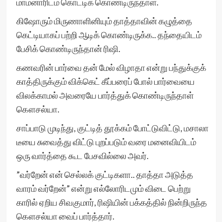
மாமனாரிடம் கொட்டிக் கொண்டிருந்தாள்.
கிஷோரும் மிருணாளினியும் தாத்தாவின் கழுத்தை
கெட்டியாகப் பற்றி ஆடிக் கொண்டிருக்க.. தந்தையிடம்
பேசிக் கொண்டிருந்தான் ரிஷி.
கணவரின் பார்வை தன் மேல் விழாதா என்று பந்துக்குக்
காத்திருக்கும் விக்கெட் கீப்பரைப் போல் பார்வையை
விலக்காமல் அவரையே பார்த்துக் கொண்டிருந்தாள்
கௌசல்யா.
சாப்பாடு முடிந்து, குட்டித் தூக்கம் போட்டுவிட்டு, மசாலா
டீயை சுவைத்து விட்டு புறப்படும் வரை மனைவியிடம்
ஒரு வார்த்தை கூட பேசவில்லை அவர்.
”வர்றேன் என் செல்லக் குட்டிகளா.. தாத்தா அடுத்த
வாரம் வர்றேன்” என்று எல்லோரிடமும் விடை பெற்று
காரில் ஏறிய சிவகுமார், ரிஷியின் பக்கத்தில் நின்றிருந்த
கௌசல்யா வைப் பார்த்தார்.