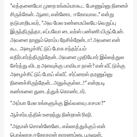
”எத்தனையோ முறை உங்கம்மாகூட பேசணும்னு நினைச்
சிருக்கேன். ஆனா, என்னோட ஈகோவால..” என்று
தடுமாறியவர், ”அவ மேல உண்மையிலயே வெறுப்பு
இருந்திருந்தா, எப்பவோ டைவர்ஸ் பண்ணி யிருப்பேன்.
அவளை நானும் ரொம்ப நேசிக்றேன்டா! அவளை என்
கூட அழைச்சிட்டுப் போக சந்தர்ப்பம்
எதிர்பார்த்திருந்தேன். அவளை முதியோர் இல்லத்துல
சேர்த்து விடற அளவுக்கு பாவியா நான்? என் வீட்டுக்கு
அழைச்சிட்டுப் போய் ஸ்வீட் சர்ப்ரைஸ் தரணும்னு
நினைச்சிருந்தேன்.. அதுக்குள்ள..!” என்றபடி
கண்களை துடைத்துக் கொண்டார்.
”அம்மா மேல உங்களுக்கு இவ்வளவு பாசமா?”
ஆச்சர்யத்தில் உறைந்து நின்றான் ரிஷி.
”அதான் சொன்னேனே.. எல்லாத்துக்கும் என்
பொல்லாத ஈகோதான் காரணம்னு. புருஷன்,