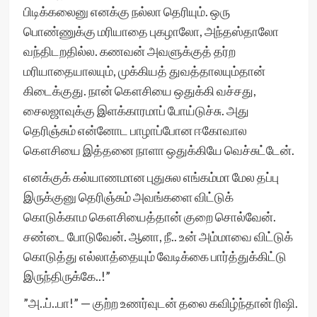
பிடிக்கலைனு எனக்கு நல்லா தெரியும். ஒரு
பொண்ணுக்கு மரியாதை புகழாலோ, அந்தஸ்தாலோ
வந்திடறதில்ல. கணவன் அவளுக்குத் தர்ற
மரியாதையாலயும், முக்கியத் துவத்தாலயும்தான்
கிடைக்குது. நான் கௌசியை ஒதுக்கி வச்சது,
சைலஜாவுக்கு இளக்காரமாப் போய்டுச்சு. அது
தெரிஞ்சும் என்னோட பாழாப்போன ஈகோவால
கௌசியை இத்தனை நாளா ஒதுக்கியே வெச்சுட்டேன்.
எனக்குக் கல்யாணமான புதுசுல எங்கம்மா மேல தப்பு
இருக்குனு தெரிஞ்சும் அவங்களை விட்டுக்
கொடுக்காம கௌசியைத்தான் குறை சொல்வேன்.
சண்டை போடுவேன். ஆனா, நீ.. உன் அம்மாவை விட்டுக்
கொடுத்து எல்லாத்தையும் வேடிக்கை பார்த்துக்கிட்டு
இருந்திருக்கே..!”
”அ..ப்..பா!” — குற்ற உணர்வுடன் தலை கவிழ்ந்தான் ரிஷி.