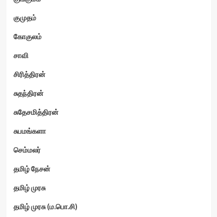
குமுதம்
கோகுலம்
சாவி
சிரித்திரன்
சுதந்திரன்
சுதேசமித்திரன்
சுபமங்களா
செம்மலர்
தமிழ் நேசன்
தமிழ் முரசு
தமிழ் முரசு (ம.பொ.சி)