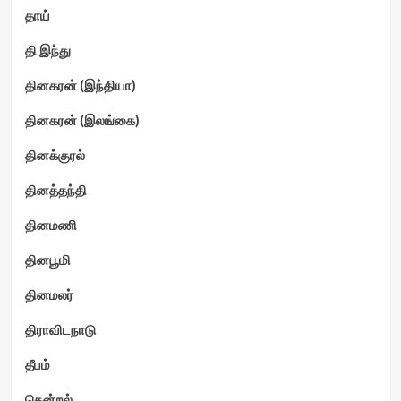
தாய்
தி இந்து
தினகரன் (இந்தியா)
தினகரன் (இலங்கை)
தினக்குரல்
தினத்தந்தி
தினமணி
தினபூமி
தினமலர்
திராவிடநாடு
தீபம்
தென்றல்