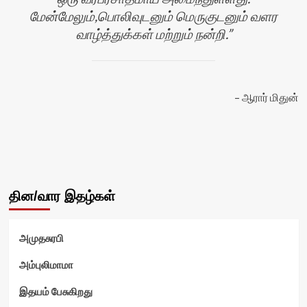
மேன்மேலும்,பொலிவுடனும் மெருகுடனும் வளர
வாழ்த்துக்கள் மற்றும் நன்றி.
ன்
ஆரார் மிதுன்
தின/வார இதழ்கள்
அமுதசுரபி
அம்புலிமாமா
இதயம் பேசுகிறது