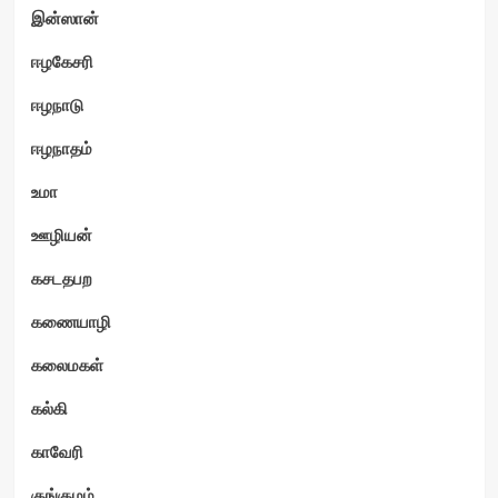
இன்ஸான்
ஈழகேசரி
ஈழநாடு
ஈழநாதம்
உமா
ஊழியன்
கசடதபற
கணையாழி
கலைமகள்
கல்கி
காவேரி
குங்குமம்