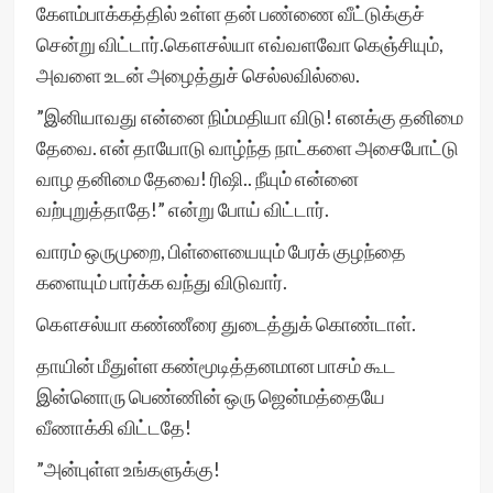
கேளம்பாக்கத்தில் உள்ள தன் பண்ணை வீட்டுக்குச்
சென்று விட்டார்.கௌசல்யா எவ்வளவோ கெஞ்சியும்,
அவளை உடன் அழைத்துச் செல்லவில்லை.
”இனியாவது என்னை நிம்மதியா விடு! எனக்கு தனிமை
தேவை. என் தாயோடு வாழ்ந்த நாட்களை அசைபோட்டு
வாழ தனிமை தேவை! ரிஷி.. நீயும் என்னை
வற்புறுத்தாதே!” என்று போய் விட்டார்.
வாரம் ஒருமுறை, பிள்ளையையும் பேரக் குழந்தை
களையும் பார்க்க வந்து விடுவார்.
கௌசல்யா கண்ணீரை துடைத்துக் கொண்டாள்.
தாயின் மீதுள்ள கண்மூடித்தனமான பாசம் கூட
இன்னொரு பெண்ணின் ஒரு ஜென்மத்தையே
வீணாக்கி விட்டதே!
”அன்புள்ள உங்களுக்கு!