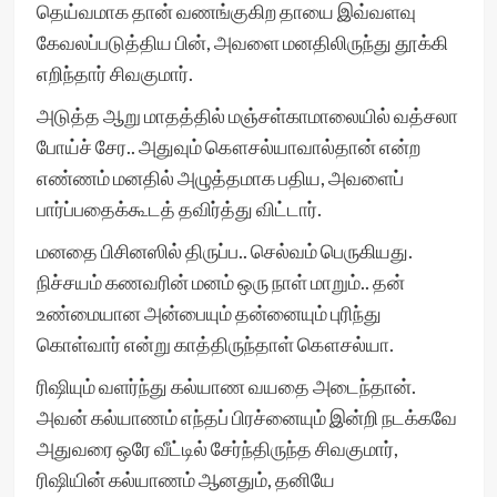
தெய்வமாக தான் வணங்குகிற தாயை இவ்வளவு
கேவலப்படுத்திய பின், அவளை மனதிலிருந்து தூக்கி
எறிந்தார் சிவகுமார்.
அடுத்த ஆறு மாதத்தில் மஞ்சள்காமாலையில் வத்சலா
போய்ச் சேர.. அதுவும் கௌசல்யாவால்தான் என்ற
எண்ணம் மனதில் அழுத்தமாக பதிய, அவளைப்
பார்ப்பதைக்கூடத் தவிர்த்து விட்டார்.
மனதை பிசினஸில் திருப்ப.. செல்வம் பெருகியது.
நிச்சயம் கணவரின் மனம் ஒரு நாள் மாறும்.. தன்
உண்மையான அன்பையும் தன்னையும் புரிந்து
கொள்வார் என்று காத்திருந்தாள் கௌசல்யா.
ரிஷியும் வளர்ந்து கல்யாண வயதை அடைந்தான்.
அவன் கல்யாணம் எந்தப் பிரச்னையும் இன்றி நடக்கவே
அதுவரை ஒரே வீட்டில் சேர்ந்திருந்த சிவகுமார்,
ரிஷியின் கல்யாணம் ஆனதும், தனியே