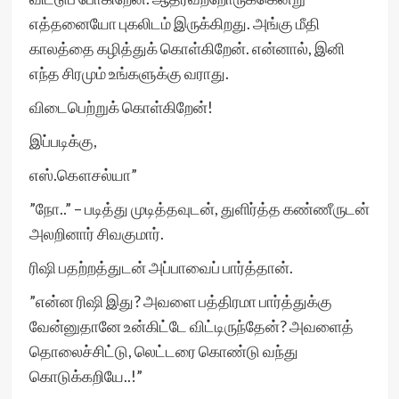
எத்தனையோ புகலிடம் இருக்கிறது. அங்கு மீதி
காலத்தை கழித்துக் கொள்கிறேன். என்னால், இனி
எந்த சிரமும் உங்களுக்கு வராது.
விடைபெற்றுக் கொள்கிறேன்!
இப்படிக்கு,
எஸ்.கௌசல்யா”
”நோ..” – படித்து முடித்தவுடன், துளிர்த்த கண்ணீருடன்
அலறினார் சிவகுமார்.
ரிஷி பதற்றத்துடன் அப்பாவைப் பார்த்தான்.
”என்ன ரிஷி இது? அவளை பத்திரமா பார்த்துக்கு
வேன்னுதானே உன்கிட்டே விட்டிருந்தேன்? அவளைத்
தொலைச்சிட்டு, லெட்டரை கொண்டு வந்து
கொடுக்கறியே..!”