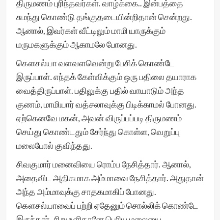
திருமணம் புரிந்தவர்கள். வாழ்க்கை.. இன்பத்தை
சுமந்து கொண்டு தங்குதடையின்றிதான் சென்றது.
ஆனால், இவர்கள் வீட்டிலும் மாமி யாருக்கும்
மருமகளுக்கும் ஆகாமலே போனது.
கௌசல்யா வளவளவென்று பேசிக் கொண்டே
இருப்பாள். எந்தக் கேள்விக்கும் ஒரு பதிலை தயாராக
வைத்திருப்பாள். பதிலுக்கு பதில் வாயாடும் அந்த
குணம், மாமியார் வத்சலாவுக்கு பிடிக்காமல் போனது.
ஏற்கெனவே மகன், அவன் விருப்பப்படி திருமணம்
செய்து கொண்டதும் சேர்ந்து கொள்ள, வெறுப்பு
மலைபோல் குவிந்தது.
சிவகுமார் மனைவியை ரொம்ப நேசித்தார். ஆனால்,
அதைவிட அதிகமாக அம்மாவை நேசித்தார். அதுதான்
அந்த அம்மாவுக்கு சாதகமாகிப் போனது.
கௌசல்யாவைப் பற்றி ஏதேனும் சொல்லிக் கொண்டே
இருந்தார். சிறு உளிதானே பெரிய மலையை