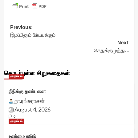
Post
Previous:
இழப்பினும் பிற்பயக்கும்
navigation
Next:
செதுக்குமுத்து…
தொடர்புள்ள சிறுகதைகள்
குடும்பம்
நீதிக்கு தண்டனை
நா.ரங்கராசன்
August 4, 2026
0
குடும்பம்
உண்மை சுடும்