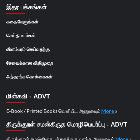
இதர பக்கங்கள்
கதை கேளுங்கள்
செய்திமடல்கள்
விளம்பரம் செய்வதற்கு
சேவைக்கான விதிமுறை
அந்தரங்க கொள்கைகள்
மின்கவி - ADVT
E-Book / Printed Books வெளியிட அணுகவும்
More
»
திருக்குறள் சமஸ்கிருத மொழிபெயர்ப்பு - ADVT
திருக்குறள் சமஸ்கிருத புத்தகத்தை வாங்க அணுகவும்
More
»