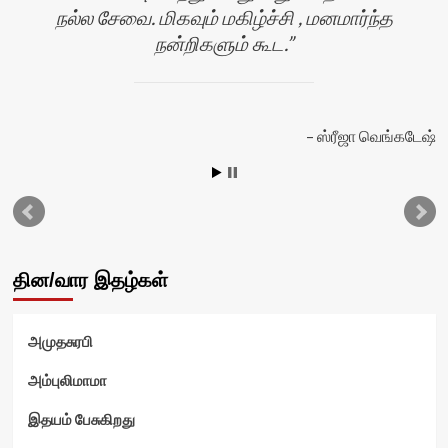
நல்ல சேவை. மிகவும் மகிழ்ச்சி , மனமார்ந்த
நன்றிகளும் கூட.
ஸ்ரீஜா வெங்கடேஷ்
ன்
தின/வார இதழ்கள்
அமுதசுரபி
அம்புலிமாமா
இதயம் பேசுகிறது