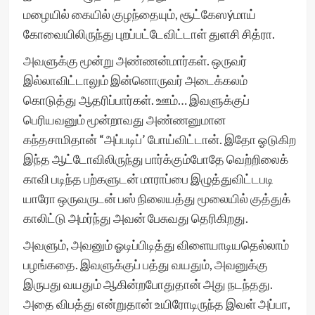
மழையில் கையில் குழந்தையும், சூட்கேஸýமாய்
கோவையிலிருந்து புறப்பட்டேவிட்டாள் துளசி சித்ரா.
அவளுக்கு மூன்று அண்ணன்மார்கள். ஒருவர்
இல்லாவிட்டாலும் இன்னொருவர் அடைக்கலம்
கொடுத்து ஆதரிப்பார்கள். ஊம்… இவளுக்குப்
பெரியவனும் மூன்றாவது அண்ணனுமான
கந்தசாமிதான் “அப்படிப்’ போய்விட்டான். இதோ ஓடுகிற
இந்த ஆட்டோவிலிருந்து பார்க்கும்போதே வெற்றிலைக்
காவி படிந்த பற்களுடன் மாராப்பை இழுத்துவிட்டபடி
யாரோ ஒருவருடன் பஸ் நிலையத்து மூலையில் குத்துக்
காலிட்டு அமர்ந்து அவன் பேசுவது தெரிகிறது.
அவளும், அவனும் ஓடிப்பிடித்து விளையாடியதெல்லாம்
பழங்கதை. இவளுக்குப் பத்து வயதும், அவனுக்கு
இருபது வயதும் ஆகின்றபோதுதான் அது நடந்தது.
அதை விபத்து என்றுதான் உயிரோடிருந்த இவள் அப்பா,