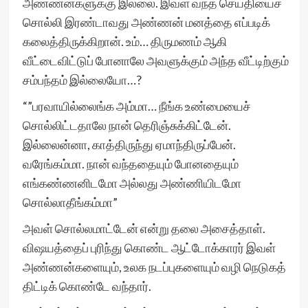
அண்ணன்களுக்கு இல்லை. இவள் வந்த செய்தியைச்
சொல்லி இரண்டாவது அண்ணன் மனத்தை எப்படிக்
கலைத்திருக்கிறான். உம்… திருமணம் ஆகி
வீட்டைவிட்டுப் போனாலே அவளுக்கும் அந்த வீட்டிற்கும்
சம்பந்தம் இல்லையோ…?
“”பரவாயில்லைங்க அம்மா… நீங்க உண்மையைச்
சொல்லிட்டதாலே நான் தெரிஞ்சுக்கிட்டேன்.
இல்லைன்னா, காத்திருந்து ஏமாந்திருப்பேன்.
வரேங்கம்மா. நான் வந்ததையும் போனதையும்
எங்கண்ணனிடமோ அல்லது அண்ணியிடமோ
சொல்லாதீங்கம்மா”
அவள் சொல்லமாட்டேன் என்று தலை அசைத்தாள்.
விஷயத்தைப் புரிந்து கொண்ட ஆட்டோக்காரர் இவள்
அண்ணன்களையும், உலக நடப்புகளையும் வழி நெடுகத்
திட்டிக் கொண்டே வந்தார்.