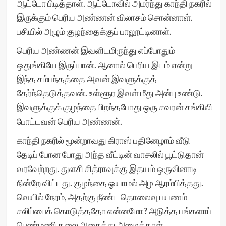
ஆட்டோ பிடித்தாள். ஆட்டோவில் அமர்ந்து காந்தி நகரில்
இருக்கும் பெரிய அண்ணன் விலாசம் சொன்னாள்.
பசியில் அழும் குழந்தைக்குப் பாலூட்டினாள்.
பெரிய அண்ணன் இவளிடமிருந்து எப்போதும்
ஒதுங்கியே இருப்பான். ஆனால் பெரிய இடம் என்று
இந்த சம்பந்தத்தை அவன் இவளுக்குத்
தேர்ந்தெடுத்தவன். உள்ளூர இவள் மீது அன்பு உண்டு.
இவளுக்குக் குழந்தை பிறந்தபோது ஒரு சவரன் சங்கிலி
போட்டவன் பெரிய அண்ணன்.
காந்தி நகரில் மூன்றாவது கிராஸ் பதினேழாம் வீடு
தேடிப் போன போது அந்த வீட்டின் வாசலில் பூட்டுதான்
வரவேற்றது. துளசி சித்ராவுக்கு இதயம் ஒருவினாடி
நின்றே விட்டது. குழந்தை ஓயாமல் அழ ஆரம்பித்தது.
வெயில் நேரம், அதற்கு நீண்ட தொலைவு பயணம்
சலிப்பைக் கொடுத்ததோ என்னமோ? அடுத்த பங்களாப்
பெண்மணி தலை அசைத்து அழைத்தாள்.