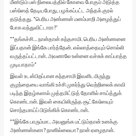
மீண்டும் பஸ் நிலையத்தில் கோவை போகும் அடுத்த
பஸ்ûஸத் தேடியபோது, பழக்கப்பட்ட அந்தக் குரல்
தடுத்தது. “பெரிய அண்ணன் மனம்மாறி அழைத்துப்
போக வந்துவிட்டாரா?’
“”தங்கச்சி… நான்தான் கந்தசாமி. பெரிய அண்ணனை
இப்பதான் இங்கே பார்த்தேன். எல்லாத்தையும் சொல்லி
வருத்தப்பட்டான். அவனாலே உன்னை வச்சுக் காப்பாத்த
முடியாதாம்”
இவள் உடன்பிறப்பான கந்தசாமி இவளிடமிருந்து
குழந்தையை வாங்கி உச்சி முகர்ந்து வெற்றிலைக் காவி
படிந்த இதழ்களால் முத்தமிட்டுத் தோளில் சாய்த்துக்
கொண்டான். இவள் கையிலிருந்த சூட்கேûஸயும்
சொந்தமாய்ப் பிடுங்கிக் கொண்டான்.
“”இங்கே பாரும்மா.. அவனுங்க மட்டும்தான் உனக்கு
அண்ணன்களா? நானில்லையா? நான் ஏழைதான்.