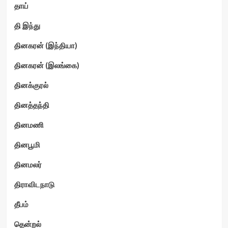
தாய்
தி இந்து
தினகரன் (இந்தியா)
தினகரன் (இலங்கை)
தினக்குரல்
தினத்தந்தி
தினமணி
தினபூமி
தினமலர்
திராவிடநாடு
தீபம்
தென்றல்