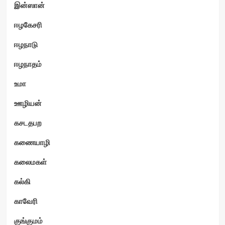
இன்ஸான்
ஈழகேசரி
ஈழநாடு
ஈழநாதம்
உமா
ஊழியன்
கசடதபற
கணையாழி
கலைமகள்
கல்கி
காவேரி
குங்குமம்