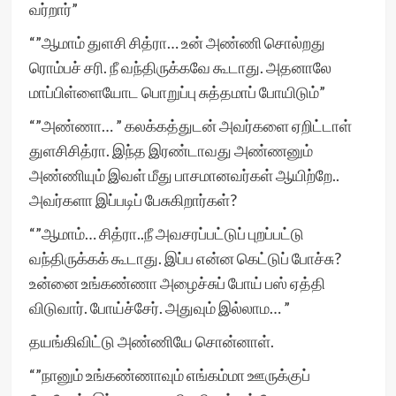
வர்றார்”
“”ஆமாம் துளசி சித்ரா… உன் அண்ணி சொல்றது
ரொம்பச் சரி. நீ வந்திருக்கவே கூடாது. அதனாலே
மாப்பிள்ளையோட பொறுப்பு சுத்தமாப் போயிடும்”
“”அண்ணா… ” கலக்கத்துடன் அவர்களை ஏறிட்டாள்
துளசிசித்ரா. இந்த இரண்டாவது அண்ணனும்
அண்ணியும் இவள் மீது பாசமானவர்கள் ஆயிற்றே..
அவர்களா இப்படிப் பேசுகிறார்கள்?
“”ஆமாம்… சித்ரா..நீ அவசரப்பட்டுப் புறப்பட்டு
வந்திருக்கக் கூடாது. இப்ப என்ன கெட்டுப் போச்சு?
உன்னை உங்கண்ணா அழைச்சுப் போய் பஸ் ஏத்தி
விடுவார். போய்ச்சேர். அதுவும் இல்லாம… ”
தயங்கிவிட்டு அண்ணியே சொன்னாள்.
“”நானும் உங்கண்ணாவும் எங்கம்மா ஊருக்குப்