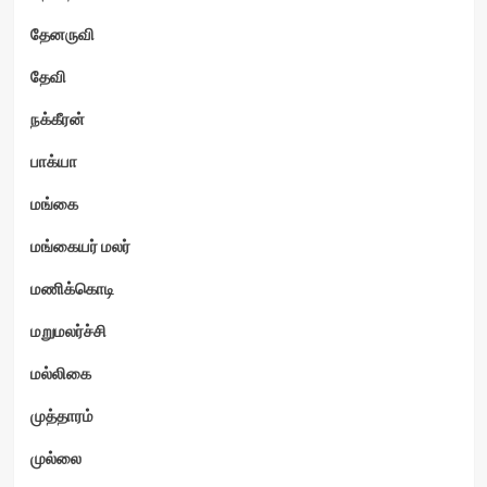
தேனருவி
தேவி
நக்கீரன்
பாக்யா
மங்கை
மங்கையர் மலர்
மணிக்கொடி
மறுமலர்ச்சி
மல்லிகை
முத்தாரம்
முல்லை