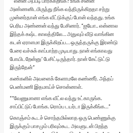
“”என்ன அப்படி பார்க்கறீங்க? உங்க சின்ன
அண்ணனிடமிருந்து நீங்க வந்திருக்கிறதா சற்று
முன்னர்தான் எங்க வீட்டுக்குப் போன் வந்தது. உங்க
பெரிய அண்ணன் வந்து பேசினார். “ஐயோ.. என்னால
இந்தக் கஷ்ட காலத்திலே… அதுவும் வீடு வாங்கின
கடன் ஏராளமா இருக்கிறப்ப… ஒருத்தருக்கு இரண்டு
பேரை வச்சுக் காப்பாற்ற முடியாது. நான் எங்காவது
போயிடறேன்னு’ பேசிட்டிருந்தார். நான் கேட்டுட்டு
இருந்தேன்”
கண்களில் அவளைக் கேளாமலே கண்ணீர். அந்தப்
பெண்மணி இதமாய்ச் சொன்னாள்.
“”வேணுமானா எங்க வீட்ல வந்து உட்காருங்க.
சாப்பிட்டுப் போங்க. ரொம்ப டயர்டா இருக்கீங்க…”
கொஞ்சம் கூடச் சொந்தமில்லாத ஒரு பெண்ணுக்கு
இருக்கும் பாசமும் பரிவும்கூட அவளுடன் பிறந்த