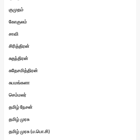
குமுதம்
கோகுலம்
சாவி
சிரித்திரன்
சுதந்திரன்
சுதேசமித்திரன்
சுபமங்களா
செம்மலர்
தமிழ் நேசன்
தமிழ் முரசு
தமிழ் முரசு (ம.பொ.சி)