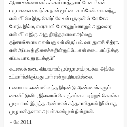
ஆனா உன்னை வச்சுக் காப்பாத்தமாட்டேனா? என்
மருமகளை வளர்க்க நான் மூட்டை சுமப்பேன். வா. வந்து
என் வீட்லே இரு. கோர்ட்லே உன் புருஷன் மேலே கேசு
போடு. இல்ல, சமரசமாப் போகணும்னாலும் அதுவரை
என் வீட்ல இரு. அது நிரந்தரமாவா அல்லது
தற்காலிகமாவா என்பது உன் விருப்பம். வா, துளசி சித்ரா.
ஏன் அப்படித் திகைச்சு நின்னுட்டே. என் கடை பாட்டுக்கு
எப்படியாவது நடக்கும்”
கடலைக் கடை வியாபாரம் மும்முரமாய் நடக்க, அங்கே
உட்கார்ந்திருப்பது யார் என்று புரியவில்லை.
மலையாக எண்ணி வந்த இரண்டு அண்ணன்களும்
கைவிட்டுவிட, இவளால் கொஞ்சம் கூட ஏற்றுக் கொள்ள
முடியாமல் இருந்த அண்ணன் கந்தசாமிதான் இப்போது
முழு மனிதனாக அவள் கண்முன் நின்றான்.
– மே 2011