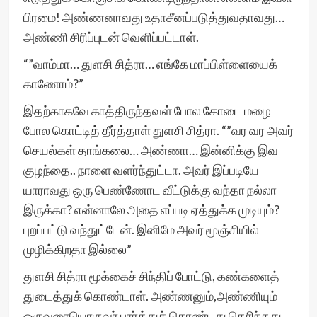
பிரமை! அண்ணனாவது உதாசீனப்படுத்துவதாவது…
அண்ணி சிரிப்புடன் வெளிப்பட்டாள்.
“”வாம்மா… துளசி சித்ரா… எங்கே மாப்பிள்ளையைக்
காணோம்?”
இதற்காகவே காத்திருந்தவள் போல கோடை மழை
போல கொட்டித் தீர்த்தாள் துளசி சித்ரா. “”வர வர அவர்
செயல்கள் தாங்கலை… அண்ணா… இன்னிக்கு இவ
குழந்தை.. நாளை வளர்ந்துட்டா. அவர் இப்படியே
யாராவது ஒரு பெண்ணோட வீட்டுக்கு வந்தா நல்லா
இருக்கா? என்னாலே அதை எப்படி ஏத்துக்க முடியும்?
புறப்பட்டு வந்துட்டேன். இனிமே அவர் மூஞ்சியில்
முழிக்கிறதா இல்லை”
துளசி சித்ரா மூக்கைச் சிந்திப் போட்டு, கண்களைத்
துடைத்துக் கொண்டாள். அண்ணனும்,அண்ணியும்
ஒருவரையொருவர் பார்த்துக் கொண்டது தெரிந்தது.