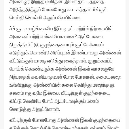
அவன் ஓர் இறந்த மனிதன். இவள் தாய், தந்தை
அடுத்தடுத்துப் போனபோது கூட கந்தசாமிக்குச்
செய்தி சொல்லி அனுப்பவேயில்லை.
ச்ச்சூ… வாழ்க்கையே இப்படி நட்டாற்றில் நிற்கையில்
அவனைப் பற்றி என்ன யோசனை? ஆட்டோவை
நிறுத்திவிட்டு, குழந்தையையும் சூட்கேûஸயும்
எடுத்துக் கொண்டு சிரிப்புடன் இரண்டாவது அண்ணன்
வீட்டுக்குள் காலடி எடுத்து வைத்தாள். குறுக்காய்ப்
போய்க் கொண்டிருந்த அண்ணன் இவள் வாசலருகே
நிற்பதைக் கவனியாதவன் போல போனான். சமையலறை
உள்ளிருந்து அண்ணியின் தலை தெரிந்து மறைந்தது.
சலனம் எதுவுமே இல்லை. வீட்டிற்குள் குழந்தையை
விட்டு வெளியே போய் ஆட்டோவுக்குப் பணம்
கொடுத்து அனுப்பினாள்.
வீட்டிற்குள் போனபோது அண்ணன் இவள் குழந்தையை
எடுத்துக் கொஞ்சிக் கொண்டிருந்தான். எல்லாம் இவள்