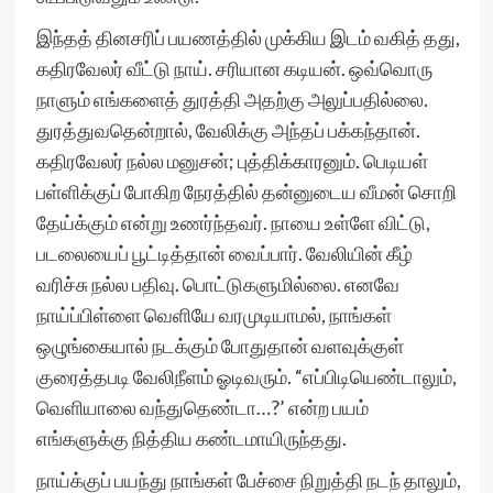
இந்தத் தினசரிப் பயணத்தில் முக்கிய இடம் வகித் தது,
கதிரவேலர் வீட்டு நாய். சரியான கடியன். ஒவ்வொரு
நாளும் எங்களைத் துரத்தி அதற்கு அலுப்பதில்லை.
துரத்துவதென்றால், வேலிக்கு அந்தப் பக்கந்தான்.
கதிரவேலர் நல்ல மனுசன்; புத்திக்காரனும். பெடியள்
பள்ளிக்குப் போகிற நேரத்தில் தன்னுடைய வீமன் சொறி
தேய்க்கும் என்று உணர்ந்தவர். நாயை உள்ளே விட்டு,
படலையைப் பூட்டித்தான் வைப்பார். வேலியின் கீழ்
வரிச்சு நல்ல பதிவு. பொட்டுகளுமில்லை. எனவே
நாய்ப்பிள்ளை வெளியே வரமுடியாமல், நாங்கள்
ஒழுங்கையால் நடக்கும் போதுதான் வளவுக்குள்
குரைத்தபடி வேலிநீளம் ஓடிவரும். “எப்பிடியெண்டாலும்,
வெளியாலை வந்துதெண்டா…?’ என்ற பயம்
எங்களுக்கு நித்திய கண்டமாயிருந்தது.
நாய்க்குப் பயந்து நாங்கள் பேச்சை நிறுத்தி நடந் தாலும்,