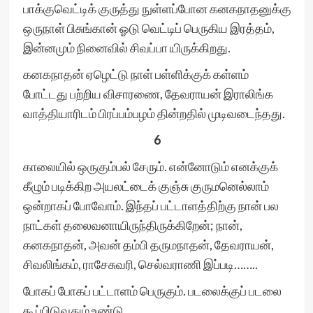
பாக்குவெட்டிக் குருத்து நுள்ளப்போன கனகநாதனுக்கு
ஒருநாள் பிசுங்கான் ஓடு வெட்டிப் பெருகிய இரத்தம்,
இன்னமும் நினைவில் சிவப்பா யிருக்கிறது.
கனகநாதன் ஏழெட்டு நாள் பள்ளிக்குக் கள்ளம்
போட்டது பற்றிய விசாரணை, தேவராயன் இராலிங்க
வாத்தியாரிடம் பிரப்பம்பழம் தின்றதில் முடிவடைந்தது.
6
காலையில் ஒருகும்பல் சேரும். என்னோடும் எனக்குக்
கீழும் படிக்கிற அயலட்டைக் குஞ்சு குருமனெல்லாம்
ஒன்றாகப் போவோம். இந்தப் பட்டாளத்திற்கு நான் பல
நாட்கள் தலைவனாயிருந்திருக்கிறேன்; நான்,
கனகநாதன், அவன் தம்பி தருமநாதன், தேவராயன்,
சிவலிங்கம், ராசேசுவரி, செல்வராணி இப்படி……..
போகப் போகப் பட்டாளம் பெருகும். படலைக்குப் படலை
கூப்பிடுவதும் உண்டு.