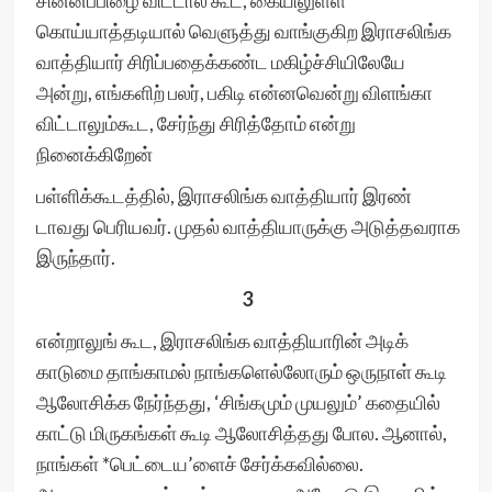
சின்னப்பிழை விட்டால் கூட, கையிலுள்ள
கொய்யாத்தடியால் வெளுத்து வாங்குகிற இராசலிங்க
வாத்தியார் சிரிப்பதைக்கண்ட மகிழ்ச்சியிலேயே
அன்று, எங்களிற் பலர், பகிடி என்னவென்று விளங்கா
விட்டாலும்கூட, சேர்ந்து சிரித்தோம் என்று
நினைக்கிறேன்
பள்ளிக்கூடத்தில், இராசலிங்க வாத்தியார் இரண்
டாவது பெரியவர். முதல் வாத்தியாருக்கு அடுத்தவராக
இருந்தார்.
3
என்றாலுங் கூட, இராசலிங்க வாத்தியாரின் அடிக்
காடுமை தாங்காமல் நாங்களெல்லோரும் ஒருநாள் கூடி
ஆலோசிக்க நேர்ந்தது, ‘சிங்கமும் முயலும்’ கதையில்
காட்டு மிருகங்கள் கூடி ஆலோசித்தது போல. ஆனால்,
நாங்கள் *பெட்டைய’ளைச் சேர்க்கவில்லை.