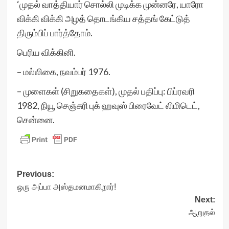
‘முதல் வாத்தியார் சொல்லி முடிக்க முன்னரே, யாரோ
விக்கி விக்கி அழத் தொடங்கிய சத்தங் கேட்டுத்
திரும்பிப் பார்த்தோம்.
பெரிய விக்கினி.
– மல்லிகை, நவம்பர் 1976.
– முளைகள் (சிறுகதைகள்), முதல் பதிப்பு: பிப்ரவரி
1982, நியூ செஞ்சுரி புக் ஹவுஸ் பிரைவேட் லிமிடெட்,
சென்னை.
Post
Previous:
ஒரு அப்பா அஸ்தமனமாகிறார்!
navigation
Next:
ஆறுதல்