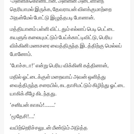
-அள்ளிக்கொண்டான். அள்ளின அடைளாளந்
தெரியாமல் இருக்க, தேவராயன் விளக்குமாற்றை
அதன்மேல் போட்டு இழுத்தபடி போனான்.
மத்தியானம் பள்ளி விட்டதும் எல்லாப் பெடி பெட்டை
கயளுங் கலையுமட்டும் பேய்க்காட்டிவிட்டு, பெரிய
விக்கினி மணசரை வைத்திருந்த இடத்திற்கு மெல்லப்
போனோம்.
‘போச்சடா!’ என்று பெரிய விக்கினி கத்தினான்,
மதில் ஓட்டைக்குள் மறைவாய் அவன் ஒளித்து
வைத்திருந்த சரையில், கடதாசிமட்டும் கிழிந்து ஓட்டை
யாகிக் கீழே கிடந்தது.
‘சனியன் காகம்!……..’
‘மூதேசி!….’
வயிற்றெரிச்சலுடன் மீண்டும் அடுத்த