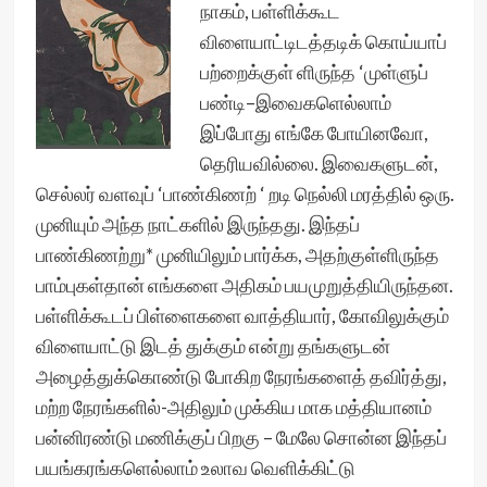
நாகம், பள்ளிக்கூட
விளையாட்டிடத்தடிக் கொய்யாப்
பற்றைக்குள் ளிருந்த ‘முள்ளுப்
பண்டி–இவைகளெல்லாம்
இப்போது எங்கே போயினவோ,
தெரியவில்லை. இவைகளுடன்,
செல்லர் வளவுப் ‘பாண்கிணற் ‘ றடி நெல்லி மரத்தில் ஒரு.
முனியும் அந்த நாட்களில் இருந்தது. இந்தப்
பாண்கிணற்று* முனியிலும் பார்க்க, அதற்குள்ளிருந்த
பாம்புகள்தான் எங்களை அதிகம் பயமுறுத்தியிருந்தன.
பள்ளிக்கூடப் பிள்ளைகளை வாத்தியார், கோவிலுக்கும்
விளையாட்டு இடத் துக்கும் என்று தங்களுடன்
அழைத்துக்கொண்டு போகிற நேரங்களைத் தவிர்த்து,
மற்ற நேரங்களில்-அதிலும் முக்கிய மாக மத்தியானம்
பன்னிரண்டு மணிக்குப் பிறகு – மேலே சொன்ன இந்தப்
பயங்கரங்களெல்லாம் உலாவ வெளிக்கிட்டு