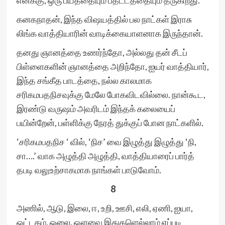
எனக்கு, ஒரு பயத்தையும் பதட்டத்தையும் தருகிறது.
கனகநாதன், இந்த விஷயத்தில் பல நாட்கள் இராசு
லிங்க வாத்தியாரின் வாடிக்கையாளனாக இருந்தான்.
தனது ஞானத்தை உணர்ந்தோ, அல்லது தன் சீடப்
பிள்ளைகளின் ஞானத்தை அறிந்தோ, ஐயர் வாத்தியார்,
இந்த சங்கீத பாடத்தை, நல்ல காலமாக
சரிகமபதநிசவுக்கு மேலே போகவிடவில்லை. நான்கூட,
இரண்டு வருஷம் அவரிடம் இந்தக் கலையைப்
பயின்றேன், பள்ளிக்கு நேரத் துக்குப் போன நாட்களில்.
‘சரிகமபதநிச ‘ வில், ‘நிச’ வை இழுத்து இழுத்து ‘நி,
சா….’ வாக அழுத்தி அழுத்தி, வாத்தியாரைப் பார்த்
தபடி வலுஉற்சாகமாக நாங்கள் பாடுவோம்.
8
அணில், ஆடு, இலை, ஈ, உறி, ஊசி, எலி, ஏணி, ஐயா,
ஒட்டகம், ஓலை, ஒளவை இதுகளெல்லாம் எப்படி