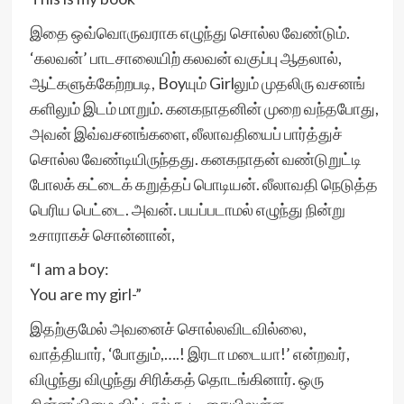
இதை ஒவ்வொருவராக எழுந்து சொல்ல வேண்டும்.
‘கலவன்’ பாடசாலையிற் கலவன் வகுப்பு ஆதலால்,
ஆட்களுக்கேற்றபடி, Boyயும் Girlலும் முதலிரு வசனங்
களிலும் இடம் மாறும். கனகநாதனின் முறை வந்தபோது,
அவன் இவ்வசனங்களை, லீலாவதியைப் பார்த்துச்
சொல்ல வேண்டியிருந்தது. கனகநாதன் வண்டுறுட்டி
போலக் கட்டைக் கறுத்தப் பொடியன். லீலாவதி நெடுத்த
பெரிய பெட்டை. அவன். பயப்படாமல் எழுந்து நின்று
உசாராகச் சொன்னான்,
“I am a boy:
You are my girl-”
இதற்குமேல் அவனைச் சொல்லவிடவில்லை,
வாத்தியார், ‘போதும்,….! இரடா மடையா!’ என்றவர்,
விழுந்து விழுந்து சிரிக்கத் தொடங்கினார். ஒரு