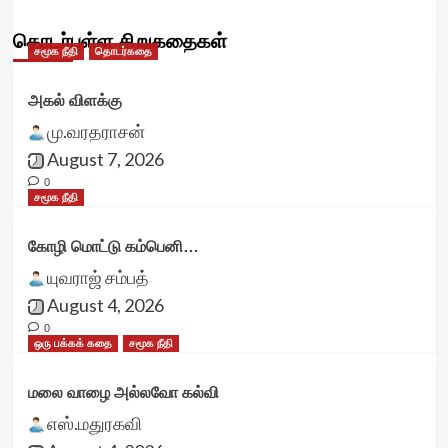
தொடர்புள்ள சிறுகதைகள்
சமூக நீதி
தொடர்கதை
அகல் விளக்கு
மு.வரதராசன்
August 7, 2026
0
சமூக நீதி
கோழி மொட்டு கம்பெனி…
யுவராஜ் சம்பத்
August 4, 2026
0
ஒரு பக்கக் கதை
சமூக நீதி
மலை வாழை அல்லவோ கல்வி
எஸ்.மதுரகவி