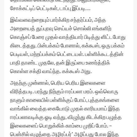
சோக்கட்டிப் பெட்டிகள், டாப்பு இப்படி….
இவ்வளவற்றையும் பார்க்கிற சந்தர்ப்பம், அந்த
அறையைத் துப்புரவு செய்யச் சொல்லி எங்களிற்
கொஞ்சப் பேரை முதல் வாத்தியார் பிடித்து ளிட்டபோது
கிடைத்தது. பின்பக்கம் போனால், கக்கூஸ், ஒரு பக்கம்
பெடியள், மற்றப்பக்கம் பெட்டையள். பள்ளிக்கூடத்தின்
பாதி தாண்ட முதலே, தன் இருப்பை உணர்த்திக்
கொள்ள சக்தி வாய்ந்த. கக்கூஸ் அது.
அதற்கு முன்னால், பெரிய பெரிய இலைகளை
விரித்தபடி. பரந்து நிற்கும் ஈரப்பலா மரம். ஒவ்வொரு
நாளும் காலையில் பள்ளிக்குப் போய், புத்தகங்களை
வாங்கில் வைத்த கையோடு முதல் காரியமாய் இந்த
ஈரப்பலாவடிக்கு ஓடி வந்து, விழுந்து கிடக்கிற பழுத்த
இலைகளைப் பொறுக்கிக் காம்பை முறிப் போம். –
பென்சில் எழுத்தை அழிரப்பர்’ அழிப்பது போல இந்த