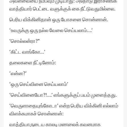
அவளவையை நம்பவும் முடியாது: அதோடு இராசலிங்க
வாத்தியார் பெட்டை வளுக்குக் கை நீட்டுவதுமில்லை.
பெரிய விக்கினிதான் ஒரு யோசனை சொன்னான்.
‘உவருக்கு ஒரு நல்ல வேலை செய்யலாம்….’
‘சொல்லன்ரா?”
‘கிட்ட வாங்கோ…’
தலைகளை நீட்டினோம்:
‘என்ன?’
‘ஒரு செய்வினை செய்யலாம்’
‘செய்வினையோ?!….’ எங்களுக்குப் பயம் முளைத்தது.
‘வெருளாதையுங்கோடா’ என்ற பெரிய விக்கினி எல்லாம்
விளக்கமாகச் சொன்னான்:
வாத்தியாருடைய காலடி மணலைக் கவனமாக