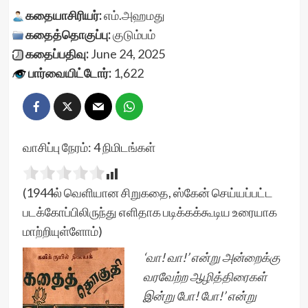
கதையாசிரியர்:
எம்.அஹமது
கதைத்தொகுப்பு:
குடும்பம்
கதைப்பதிவு:
June 24, 2025
பார்வையிட்டோர்:
1,622
வாசிப்பு நேரம்:
4
நிமிடங்கள்
(1944ல் வெளியான சிறுகதை, ஸ்கேன் செய்யப்பட்ட
படக்கோப்பிலிருந்து எளிதாக படிக்கக்கூடிய உரையாக
மாற்றியுள்ளோம்)
‘வா! வா!’ என்று அன்றைக்கு
வரவேற்ற ஆழித்திரைகள்
இன்று போ! போ!’ என்று