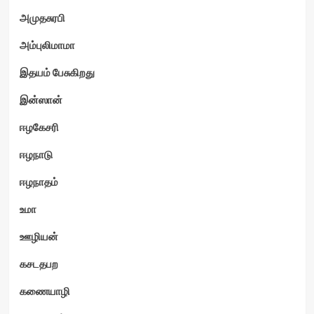
அமுதசுரபி
அம்புலிமாமா
இதயம் பேசுகிறது
இன்ஸான்
ஈழகேசரி
ஈழநாடு
ஈழநாதம்
உமா
ஊழியன்
கசடதபற
கணையாழி