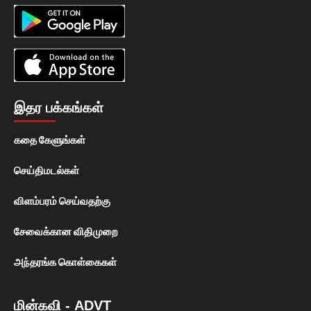
இதர பக்கங்கள்
கதை கேளுங்கள்
செய்திமடல்கள்
விளம்பரம் செய்வதற்கு
சேவைக்கான விதிமுறை
அந்தரங்க கொள்கைகள்
மின்கவி - ADVT