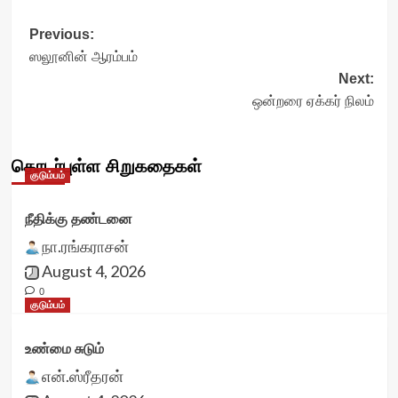
Post
Previous:
ஸலூனின் ஆரம்பம்
navigation
Next:
ஒன்றரை ஏக்கர் நிலம்
தொடர்புள்ள சிறுகதைகள்
குடும்பம்
நீதிக்கு தண்டனை
நா.ரங்கராசன்
August 4, 2026
0
குடும்பம்
உண்மை சுடும்
என்.ஸ்ரீதரன்