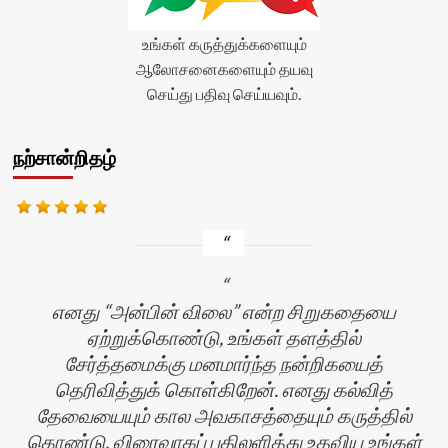
உங்கள் கருத்துக்களையும்
ஆலோசனைகளையும் தயவு
செய்து பதிவு செய்யவும்.
நற்சான்றிதழ்
எனது “அன்பின் விலை” என்ற சிறுகதையை
ஏற்றுக்கொண்டு, உங்கள் தளத்தில்
சேர்த்தமைக்கு மனமார்ந்த நன்றிகயைத்
தெரிவித்துக் கொள்கிறேன். எனது கல்வித்
K
தேவையையும் கால அவகாசத்தையும் கருத்தில்
கொண்டு, விரைவாகப் பதிலளித்து உதவிய உங்கள்