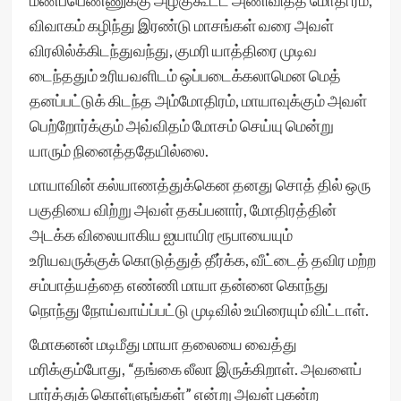
மணப்பெண்ணுக்கு அழகுகூட்ட அணிவித்த மோதி ரம்,
விவாகம் கழிந்து இரண்டு மாசங்கள் வரை அவள்
விரலில்க்கிடந்துவந்து, குமரி யாத்திரை முடிவ
டைந்ததும் உரியவளிடம் ஒப்படைக்கலாமென மெத்
தனப்பட்டுக் கிடந்த அம்மோதிரம், மாயாவுக்கும் அவள்
பெற்றோர்க்கும் அவ்விதம் மோசம் செய்யு மென்று
யாரும் நினைத்ததேயில்லை.
மாயாவின் கல்யாணத்துக்கென தனது சொத் தில் ஒரு
பகுதியை விற்று அவள் தகப்பனார், மோதிரத்தின்
அடக்க விலையாகிய ஐயாயிர ரூபாயையும்
உரியவருக்குக் கொடுத்துத் தீர்க்க, வீட்டைத் தவிர மற்ற
சம்பாத்யத்தை எண்ணி மாயா தன்னை கொந்து
நொந்து நோய்வாய்ப்பட்டு முடிவில் உயிரையும் விட்டாள்.
மோகனன் மடிமீது மாயா தலையை வைத்து
மரிக்கும்போது, “தங்கை லீலா இருக்கிறாள். அவளைப்
பார்த்துக் கொள்ளுங்கள்” என்று அவள் புகன்ற