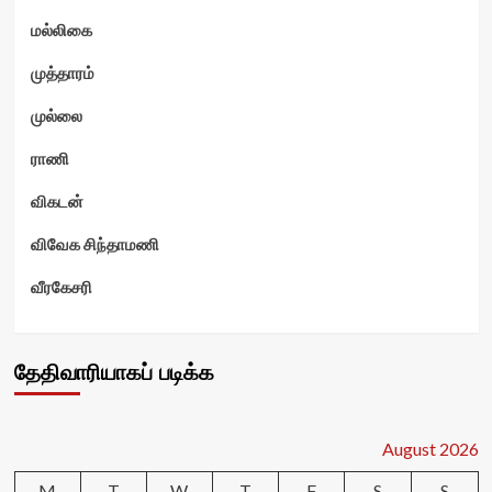
மல்லிகை
முத்தாரம்
முல்லை
ராணி
விகடன்
விவேக சிந்தாமணி
வீரகேசரி
தேதிவாரியாகப் படிக்க
August 2026
M
T
W
T
F
S
S