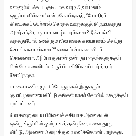
உள்ளூரில் கெட்ட குடியாக வாழ அவர் மனம்
ஒருப்படவில்லை” என்ற கோபிநாதர், “மோதிரம்
கிடைக்கப் பெற்றால் சொந்த ஊருக்குத் திரும்பவந்து
அவர் சந்தோஷமாக வாழ்வாரல்லவா? நீ சொல்லி
வந்ததுபோல் உனக்கும் லீலாவைக் கல்யாணம் செய்து
கொள்ளலாமல்லவா?” எனவும் மோகனனிடம்
சொன்னார். அப்போதுதான் ஒன்பது மாதங்களுக்குப்
பின் மோகனனிடம் அரும்பிய சிரிப்பைப் பார்த்தார்
கோபிநாதர்.
மாலை மணி ஏழு. அப்போதுதான் இருவரும்
குமரிமுனையைவிட்டு தங்கள் நாகர் சோவில் நகருக்குப்
புறப்பட்டனர்.
மோகனனுடைய பிரிவைச் சகியாத அலைகடல்
ஒன்றுக்குப்பின் ஒன்றாகத் தன் திரைகளை தூது
விட்டு, அவனை அழைத்துவர ஏவிக்கொண்டிருந்தது.