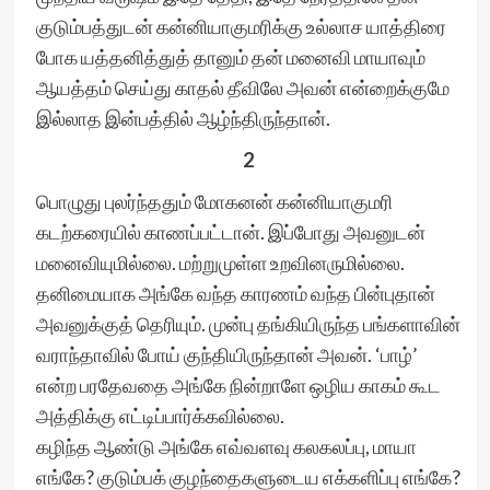
குடும்பத்துடன் கன்னியாகுமரிக்கு உல்லாச யாத்திரை
போக யத்தனித்துத் தானும் தன் மனைவி மாயாவும்
ஆயத்தம் செய்து காதல் தீவிலே அவன் என்றைக்குமே
இல்லாத இன்பத்தில் ஆழ்ந்திருந்தான்.
2
பொழுது புலர்ந்ததும் மோகனன் கன்னியாகுமரி
கடற்கரையில் காணப்பட்டான். இப்போது அவனுடன்
மனைவியுமில்லை. மற்றுமுள்ள உறவினருமில்லை.
தனிமையாக அங்கே வந்த காரணம் வந்த பின்புதான்
அவனுக்குத் தெரியும். முன்பு தங்கியிருந்த பங்களாவின்
வராந்தாவில் போய் குந்தியிருந்தான் அவன். ‘பாழ்’
என்ற பரதேவதை அங்கே நின்றாளே ஒழிய காகம் கூட
அத்திக்கு எட்டிப்பார்க்கவில்லை.
கழிந்த ஆண்டு அங்கே எவ்வளவு கலகலப்பு, மாயா
எங்கே? குடும்பக் குழந்தைகளுடைய எக்களிப்பு எங்கே?