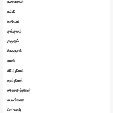
கலைமகள்
கல்கி
காவேரி
குங்குமம்
குமுதம்
கோகுலம்
சாவி
சிரித்திரன்
சுதந்திரன்
சுதேசமித்திரன்
சுபமங்களா
செம்மலர்