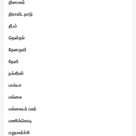
தினமலர்
திராவிடநாடு
தீபம்
தென்றல்
தேனருவி
தேவி
நக்கீரன்
பாக்யா
மங்கை
மங்கையர் மலர்
மணிக்கொடி
மறுமலர்ச்சி