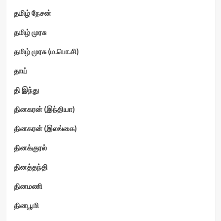
தமிழ் நேசன்
தமிழ் முரசு
தமிழ் முரசு (ம.பொ.சி)
தாய்
தி இந்து
தினகரன் (இந்தியா)
தினகரன் (இலங்கை)
தினக்குரல்
தினத்தந்தி
தினமணி
தினபூமி