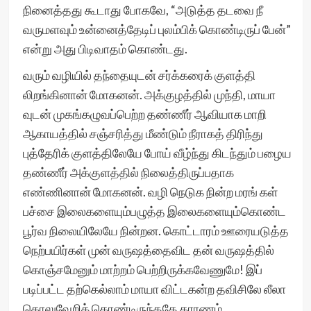
நினைத்தது கூடாது போகவே, “அடுத்த தடவை நீ
வருமளவும் உன்னைத்தேடிப் புலம்பிக் கொண்டிருப் பேன்”
என்று அது பிடிவாதம் கொண்டது.
வரும் வழியில் தந்தையுடன் சர்க்கரைக் குளத்தி
லிறங்கினான் மோகனன். அக்குழத்தில் முந்தி, மாயா
வுடன் முகங்கழுவப்பெற்ற தண்ணீர் ஆவியாக மாறி
ஆகாயத்தில் சஞ்சரித்து மீண்டும் நீராகத் திரிந்து
புத்தேரிக் குளத்திலேயே போய் வீழ்ந்து கிடந்தும் பழைய
தண்ணீர் அக்குளத்தில் நிலைத்திருப்பதாக
எண்ணினான் மோகனன். வழி நெடுக நின்ற மரங் கள்
பச்சை இலைகளையும்பழுத்த இலைகளையும்கொண்ட
பூர்வ நிலையிலேயே நின்றன. கொட்டாரம் ஊரையடுத்த
நெற்பயிர்கள் முன் வருஷத்தைவிட தன் வருஷத்தில்
கொஞ்சமேனும் மாற்றம் பெற்றிருக்கவேணுமே! இப்
படிப்பட்ட தற்கெல்லாம் மாயா விட்டகன்ற தவிசிலே லீலா
கொலுவேறிக் கொண்டிருந்ததே காரணம்.