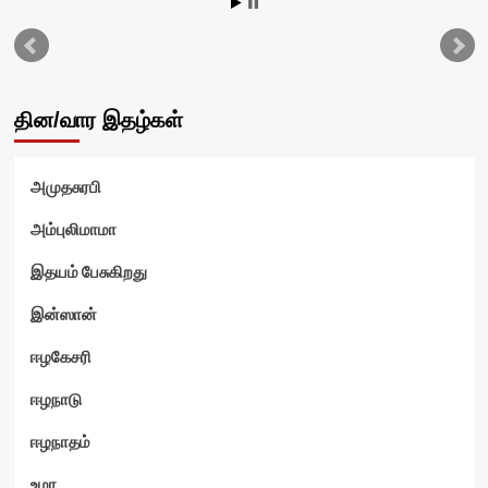
தின/வார இதழ்கள்
அமுதசுரபி
அம்புலிமாமா
இதயம் பேசுகிறது
இன்ஸான்
ஈழகேசரி
ஈழநாடு
ஈழநாதம்
உமா