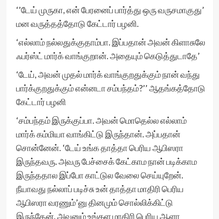
‘’டேய் முருகா, என் பேரனைப் பார்த்து ஒரு வருசமாகுது’
மன வருத்தத்தோடு கேட்டார் பழனி.
‘எல்லாம் நல்லதுக்குதாம்பா. இப்பதான் அவன் கிளாசுலே
ஃபர்ஸ்ட் மார்க் வாங்குறான். அதையும் கெடுத்துடாதே’
‘டேய், அவன் முதல் மார்க் வாங்குறதுக்கும் நான் வந்து
பார்க்குறதுக்கும் என்னடா சம்பந்தம்?’’ ஆதங்கத்தோடு
கேட்டார் பழனி
‘சம்பந்தம் இருக்குப்பா. அவன் மொதெல்ல எல்லாம்
மார்க் கம்மியா வாங்கிட்டு இருந்தான். அப்பதான்
சொன்னேன். ‘டேய் உங்க தாத்தா பெரிய ஆபிஸரா
இருந்தவரு. அவரு பேச்சைக் கேட்காம நான் படிக்காம
இருந்ததால இப்போ காட்டுல வேலை செய்யுறேன்.
நீயாவது நல்லாப் படிச்சு உன் தாத்தா மாதிரி பெரிய
ஆபிஸரா வரணும்’னு தினமும் சொல்லிக்கிட்டு
இருந்தேன். அவனும் உங்கள மாதிரி பெரிய ஆளா