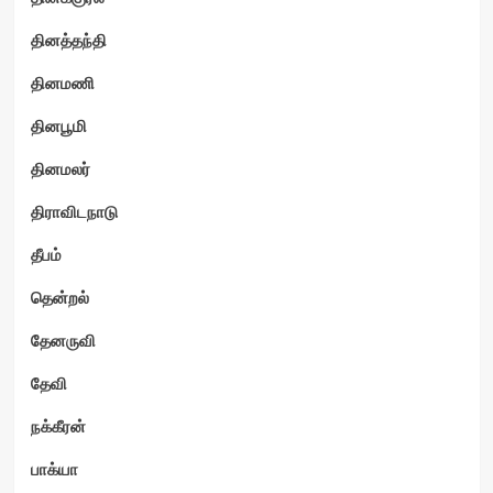
தினத்தந்தி
தினமணி
தினபூமி
தினமலர்
திராவிடநாடு
தீபம்
தென்றல்
தேனருவி
தேவி
நக்கீரன்
பாக்யா