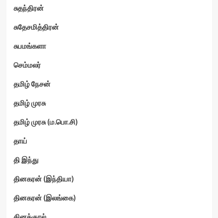
சுதந்திரன்
சுதேசமித்திரன்
சுபமங்களா
செம்மலர்
தமிழ் நேசன்
தமிழ் முரசு
தமிழ் முரசு (ம.பொ.சி)
தாய்
தி இந்து
தினகரன் (இந்தியா)
தினகரன் (இலங்கை)
தினக்குரல்