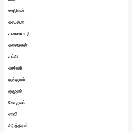
ஊழியன்
கசடதபற
கணையாழி
கலைமகள்
கல்கி
காவேரி
குங்குமம்
குமுதம்
கோகுலம்
சாவி
சிரித்திரன்