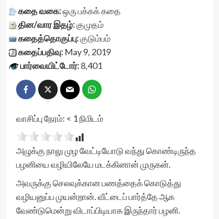
கதை வகை:
ஒரு பக்கக் கதை
தின/வார இதழ்:
குமுதம்
கதைத்தொகுப்பு:
குடும்பம்
கதைப்பதிவு:
May 9, 2019
பார்வையிட்டோர்:
8,401
வாசிப்பு நேரம்:
< 1
நிமிடம்
அழுக்கு நாலு முழ வேட்டியோடு வந்து கொண்டிருந்த
பழனியை வழியிலேயே மடக்கினான் முருகன்.
அவருக்கு செலவுக்கான பணத்தைக் கொடுத்து
வழியனுப்ப முயன்றான். வீட்டைப் பார்த்தே ஆக
வேண்டுமென்று விடாப்பிடியாக இருந்தார் பழனி.