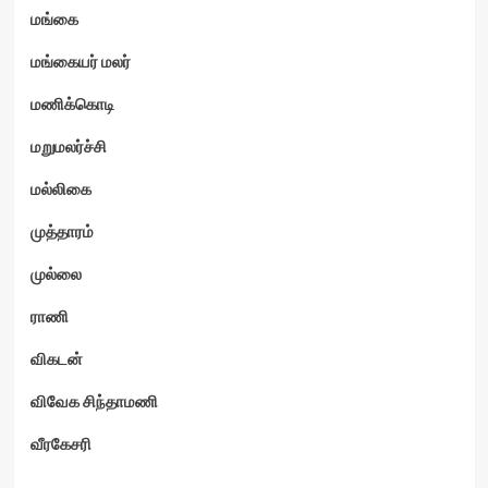
மங்கை
மங்கையர் மலர்
மணிக்கொடி
மறுமலர்ச்சி
மல்லிகை
முத்தாரம்
முல்லை
ராணி
விகடன்
விவேக சிந்தாமணி
வீரகேசரி