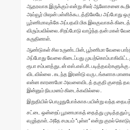
ஆதரவாக இருக்கும் என்று சிலர் ஆலோசனை கூறினர்
அவ்வூர் மிஷன் பள்ளிக்கூடத்திலேயே அப்போது ஒரு
பூர்ணிமாவுக்கே அப்பதவி மிக இலகுவாகக் கிடைத்
விரும்பவில்லை. சிறப்போடு வாழ்ந்த தன் மகள் வ
கருதினாள்.
ஆண்டுகள் சில உருண்டபின், பூர்ணிமா வேலை பார்
அப்போது வேலை கிடைப்பது முயற்கொம்பாகிவிட்டது.
ரூபா சம்பளத்துடன் எஸ்.எஸ்.சி. படித்தவர்களுக்க
விடவில்லை . கடந்த இரண்டு வரு டங்களாக மாணவ 
என்ன காரணமோ அவளைவிடத் தகுதி குறைந் தவர்கள
இன்னும் நியமனம் கிடைக்கவில்லை .
இறுதியில் பொழுதுபோக்காக பயின்று வந்த தையற
சட்டை ஒன்றைப் பூரணமாகத் தைத்து முடித்ததும் ப
எழுந்தாள். அதே சமயம் “புள்ள” என்று குரல் கொ