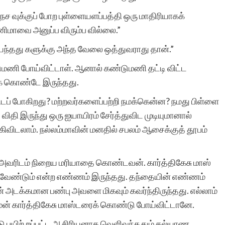
 வுக்குப் போற புள்ளையளப்பத்தி ஒரு மாதிரியாகக்
ணிமாவை அனுப்ப விரும்ப வில்லை.”
பயந்தது களுக்கு அந்த வேலை ஒத்துவராது தான்.”
கண்டுமணி போய்விட்டாள். ஆனால் கண்டுமணி தட்டி விட்ட
க் கொண்டே இருந்தது.
 விடப் போகிறது? மற்றவர்களைப்பற்றி நமக்கென்ன? நமது பிள்ளை
 விதி இருந்து ஒரு ஐயாயிரம் சேர்த்துவிட முடியுமானால்
விடலாம். நல்லம்மாவின் மனதில் சபலம் ஆசைக்குத் தூபம்
, அவரிடம் நிறைய மரியாதை கொண்டவன். கார்த்திகேசு மாஸ்
வேண்டும் என்ற எண்ணம் இருந்தது. தந்தையின் எண்ணம்
் அடக்கமான பண்பு அவளை மிகவும் கவர்ந்திருந்தது. எல்லாம்
் யமன் கார்த்திகேசு மாஸ்டரைக் கொண்டு போய்விட்டானே.
ு பயிற் றப்பட்ட ஆசிரியனாக வெளிவந்ததும் கல்யாண