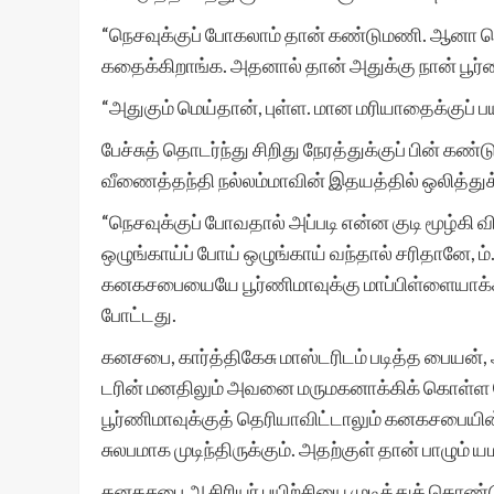
“நெசவுக்குப் போகலாம் தான் கண்டுமணி. ஆனா நெச
கதைக்கிறாங்க. அதனால் தான் அதுக்கு நான் பூர்
“அதுகும் மெய்தான், புள்ள. மான மரியாதைக்குப் 
பேச்சுத் தொடர்ந்து சிறிது நேரத்துக்குப் பின் 
வீணைத்தந்தி நல்லம்மாவின் இதயத்தில் ஒலித்து
“நெசவுக்குப் போவதால் அப்படி என்ன குடி மூழ்கி
ஒழுங்காய்ப் போய் ஒழுங்காய் வந்தால் சரிதானே, ம்.
கனகசபையையே பூர்ணிமாவுக்கு மாப்பிள்ளையாக்கி
போட்டது.
கனசபை, கார்த்திகேசு மாஸ்டரிடம் படித்த பையன்
டரின் மனதிலும் அவனை மருமகனாக்கிக் கொள்ள 
பூர்ணிமாவுக்குத் தெரியாவிட்டாலும் கனகசபையின
சுலபமாக முடிந்திருக்கும். அதற்குள் தான் பாழும
கனகசபை ஆசிரியர் பயிற்சியை முடித்துக் கொண்ட