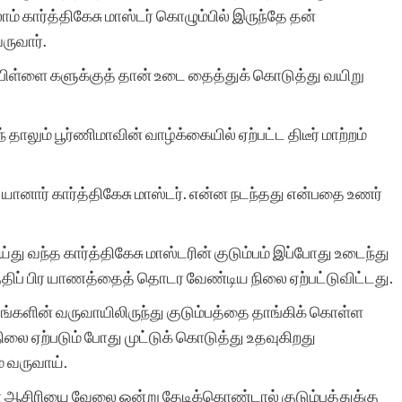
ாம் கார்த்திகேசு மாஸ்டர் கொழும்பில் இருந்தே தன்
இடம்பெற்றிருப்பதில் மிக்க
ருவார்.
மகிழ்வே – வாய்ப்பளித்த
ிள்ளை களுக்குத் தான் உடை தைத்துக் கொடுத்து வயிறு
சிறுகதைகள் குழுமத்திற்கு
மிக்க நன்றி.
லும் பூர்ணிமாவின் வாழ்க்கையில் ஏற்பட்ட திடீர் மாற்றம்
லி யானார் கார்த்திகேசு மாஸ்டர். என்ன நடந்தது என்பதை உணர்
்து வந்த கார்த்திகேசு மாஸ்டரின் குடும்பம் இப்போது உடைந்து
ஐ.ஆர்.கரோல
திப் பிர யாணத்தைத் தொடர வேண்டிய நிலை ஏற்பட்டுவிட்டது.
நிலங்களின் வருவாயிலிருந்து குடும்பத்தை தாங்கிக் கொள்ள
 நிலை ஏற்படும் போது முட்டுக் கொடுத்து உதவுகிறது
் வருவாய்.
ணிமா ஆசிரியை வேலை ஒன்று தேடிக்கொண்டால் குடும்பத்துக்கு