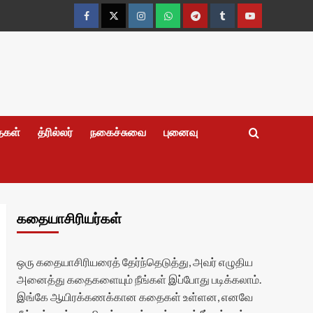
Facebook
Twitter
Instagram
Whatsapp
Telegram
Tumblr
YouTube
தைகள்
த்ரில்லர்
நகைச்சுவை
புனைவு
கதையாசிரியர்கள்
ஒரு கதையாசிரியரைத் தேர்ந்தெடுத்து, அவர் எழுதிய
அனைத்து கதைகளையும் நீங்கள் இப்போது படிக்கலாம்.
இங்கே ஆயிரக்கணக்கான கதைகள் உள்ளன, எனவே