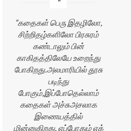
கதைகள் பெரு இதழிலோ,
சிற்றிதழ்களிலோ பிரசுரம்
வி
கண்டாலும் பின்
காகிதத்திலேயே உறைந்து
மு
போகிறது.அலமாரியில் தூசு
மனம
படிந்து
பழ
போகும்,இப்போதெல்லாம்
கதைகள் அச்சுஅசலாக
இணையத்தில்
அலை
மின்னுகிறது. எப்போதும் எக்
படி