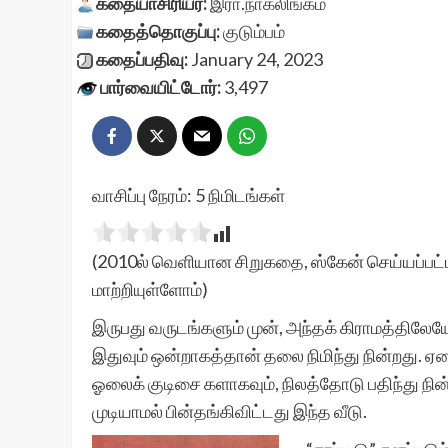
கதையாசிரியர்:
இரா.நாகலிங்கம்
கதைத்தொகுப்பு:
குடும்பம்
கதைப்பதிவு:
January 24, 2023
பார்வையிட்டோர்:
3,497
வாசிப்பு நேரம்:
5
நிமிடங்கள்
(2010ல் வெளியான சிறுகதை, ஸ்கேன் செய்யப்பட்ட
மாற்றியுள்ளோம்)
இருபது வருடங்களும் முன், அந்தக் கிராமத்திலே
இதுவும் ஒன்றாகத்தான் தலை நிமிந்து நின்றது
ஓலைக் குடிசை களாகவும், நிலத்தோடு பதிந்து நின்ற
முடியாமல் பின்தங்கிவிட்டது இந்த வீடு.