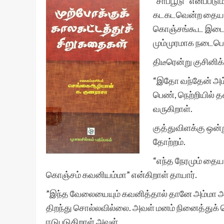
“சாப்பூடு” எனப்படு
கடகடவென்ற தையல் 
கொஞ்சங்கூட இடையீ
மும்முரமாக நடைபெற
திடீரென்று குசினிக்
“இதோ வந்தேன் அம்ம
பெண், நெற்றியில் 
வருகிறாள்.
குத்துவிளக்கு ஒன்
தோற்றம்.
“எந்த நேரமும் தைய
கொஞ்சம் கவனியம்மா” என்கிறாள் தாயார்.
”இந்த வேலையையும் கவனித்தால் தானே அம்மா அன் றா
திறந்து சொல்லவில்லை. அவள் மனம் நினைத்துக் 
ஈடுபடுகிறாள் அவள்.