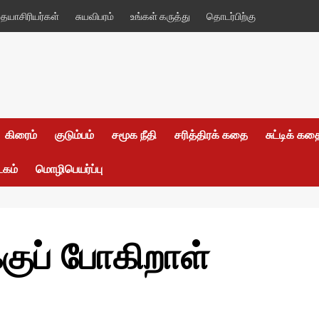
யாசிரியர்கள்
சுயவிபரம்
உங்கள் கருத்து
தொடர்பிற்கு
கிரைம்
குடும்பம்
சமூக நீதி
சரித்திரக் கதை
சுட்டிக் க
டகம்
மொழிபெயர்ப்பு
்குப் போகிறாள்