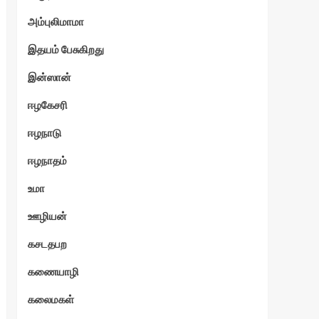
அம்புலிமாமா
இதயம் பேசுகிறது
இன்ஸான்
ஈழகேசரி
ஈழநாடு
ஈழநாதம்
உமா
ஊழியன்
கசடதபற
கணையாழி
கலைமகள்