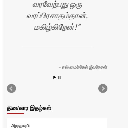
வரவேற்பது ஒரு
வரப்பிரசாதம்தான்.
மகிழ்கிறேன்!
எஸ்.மைக்கேல் ஜீவநேசன்
தின/வார இதழ்கள்
அமுதசுரபி