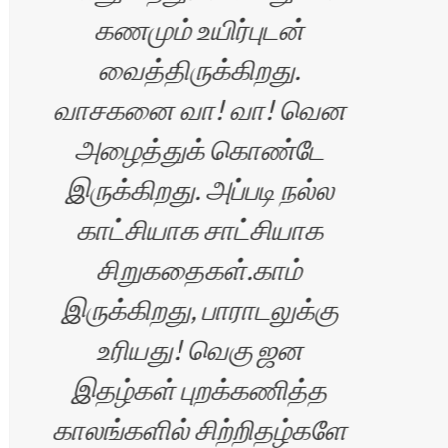
கணமும் உயிர்புடன்
வைத்திருக்கிறது.
வாசகனை வா! வா! வென
வாழ
அழைத்துக் கொண்டே
இருக்கிறது. அப்படி நல்ல
காட்சியாக சாட்சியாக
சிறுகதைகள்.காம்
ின்
இருக்கிறது, பாராடலுக்கு
உரியது! வெகு ஜன
இதழ்கள் புறக்கணித்த
காலங்களில் சிற்றிதழ்களே