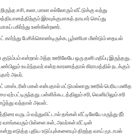
ிருந்த சசி, கலா, மாலா எல்லோரும் வீட்டுக்கு வந்து
மத்தியானத்திற்கும் இரவுக்குமாகத் தாயார் செய்து
சிறுகதைகளுக்கு ஏற்ற
ாகப் பகிர்ந்து உண்கின்றனர்.
தளம் சிறுகதைகள்.காம்,
ட் கார்ந்து பேசிக்கொண்டிருக்க, பூர்ணிமா மீண்டும் தையல்
இளம்
கதையாசிரியர்களுக்கும்,
 குடும்பம் என்றால் அந்த ஊரிலேயே ஒரு தனி மதிப்பு இருந்தது.
பண்பிலும் உயர்ந்தவர் என்ற காரணத்தால் கிராமத்தில் நடக்கும்
வாய்ப்பில்லா
்தார் அவர்.
கதையாசிரியர்களுக்கும்
ெட் மாஸ்டரின் மகள் என்பதால் மட்டுமல்லாது ஊரில் பெரிய மனித
தங்கள் திறமைகளை
ஏற் பட்டிருந்தது. பள்ளிக்கூடத்திலும் சரி, வெளியிலும் சரி
ழ்ந்து வந்தாள் அவள்.
காட்டுவதற்கு கிடைத்த
திரை வருடம் வந்துவிட்டால் தங்கள் வீட்டிலேயே மருந்து நீர்
அரிய வாய்ப்பு, என்னுடைய
ர் வாங்கவரும் பிள்ளை கள், அவர்கள் வீட்டின்
கதைகளும் இதில்
்று எடுத்த புதிய உடுப்புக்களையும் திறந்த வாய் மூடாமல்