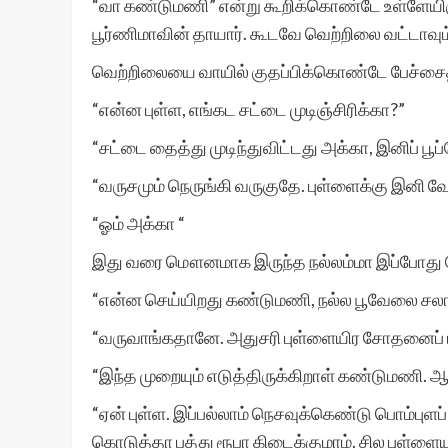
“வா கண்டுமணி” என்று கூறிக்கொண்டே உள்ளேயிருந
பூர்ணிமாவின் தாயார். கூடவே வெற்றிலை வட்டாவும்
வெற்றிலையை வாயில் குதப்பிக்கொண்டே பேச்சை
“என்ன புள்ள, எங்கட சட்டை முடிஞ்சிரிக்கா?”
“சட்டை தைத்து முடிந்துவிட்டது அக்கா, இனிப் ப
“வருசமும் நெருங்கி வருகுதே. புள்ளைக்கு இனி வ
“ஓம் அக்கா “
இது வரை மௌனமாக இருந்த நல்லம்மா இப்போது பே
“என்ன செய்யிறது கண்டுமணி, நல்ல பூவேலை சலா
“வருவாங்கதானே. அதுசரி புள்ளையிர சோதனைப் பா
“இந்த முறையும் எடுத்திருக்கிறாள் கண்டுமணி. ஆனா
“ஏன் புள்ள. இப்பல்லாம் நெசவுக்கெண்டு பொம்பு
கொடுத்தா பத்து ரூபா கிடைக்குமாம். சில புள்ளைய