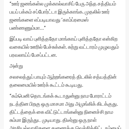
“ஊர் ஜனங்கள்ல முக்கால்வாசிப் பேரு அந்த சத்தியம்
பயப் பக்கம் சப்போர்ட்டா இருக்காங்க. முதலில் ஊர்
ஜனங்களை எப்படியாவது ‘காம்ப்ரமைஸ்
பண்ணணும்மா…”
இப்படி வாய் புளித்ததோ மாங்காய் புளித்ததோ என்கிற
வகையில் ஊரில் பேச்சுக்கள். சுற்று வட்டாரம் முழுவதும்
பரவலாய்ப் பேசப்பட்டன.
அன்று
சலசலத்துப் பாயும் ஆற்றங்கரைத் திடலில் சத்யத்தின்
தலைமையில் ஊர்க் கூட்டம் கூடியது.
“கம்பெனி தொடங்கக் கூடாதுன்னு நாம போராட்டம்
நடத்தின பிறகு ஒரு மாசமா அது அமுங்கிக் கிடக்குது.
திட்டத்தைக் கை விட்டுட்டாங்கன்னு நினைச்சி நாம
சும்மா இருந்துட முடியாது. திடீர்னு ஒரு நாள்
அரசியல்வாதிகளை துணைக்கு வெச்சிக்கிட்ட நம்மைப்