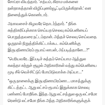
சோப்ரா வியந்தார். ‘சத்யம், கிராம மக்களை
நன்றாகத்தான் விழிப்புணர்வூட்டியிருக்கிறான்.’ என
நினைத்துக் கொண்டார்.
அமாவசைச் கிழவரே தொடர்ந்தார். “ நீங்க
சுத்திகரிப்புக்காக செய்யற செலவு கம்பெனியைப்
பொறுத்தவரை நட்டம்தான். அந்தச் செலவு செய்வதை
ஒருநாள் நிறுத்திக்கிட்டாக்கூட கம்பெனிக்கு
இருபதினாயிரம் ரூபாய் லாபன், அப்படித்தானே…?”
“பெரியவரே.. இப்படிச் சுத்தம் செய்யாம ஆத்துல
கலந்தா சுற்றுச் சூழல் அதிகாரிகள் வந்து கம்பெனியை
மூடி சீல் வெச்சிட்டுப் போயிடுவாக்க அய்யா…”
“ஒரு நாளைக்கு இருபதினாயிரம்னா… மாசத்துக்கு
கிட்டத்தட்ட ஆறு லட்சம் ரூபாய் இதுக்காக செலவு
பண்ணப் போறீங்க. இந்த ஆறு லட்சத்துல ஒரு லட்சமோ
ரெண்டு லட்சமோ நீங்க அந்த அதிகாரிங்களுக்குக்