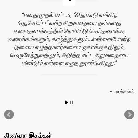
எனது முதல் வட்டார “சிறுவாடு என்கிற
சிறுசேமிப்பு” என்ற சிறுகதையை தங்களது
வலைதளபக்கத்தில் வெளியீடு செய்தமைக்கு
வணக்கங்களும், வாழ்த்துகளும்…என்னைபோன்ற
இளைய எழுத்தாளர்களை உருவாக்குவதிலும்,
மெருகேற்றுவதிலும், அடுத்த கட்ட சிறுகதையை
மீண்டும் என்னை எழுத தூண்டுகிறது.
ப.எங்கல்ஸ்
தின/வார இதழ்கள்