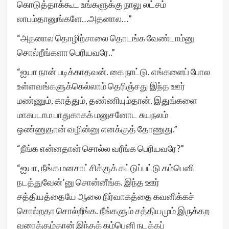
கொடுத்தாக்கூட உங்களுக்கு நாலு லட்சம்
லாபம்தானுங்களே…அதனால…”
“அதனால தொழிற்சாலை தொடங்க வேண்டாம்னு
சொல்றீங்களா பெரியவரே..”
“ஐயா நான் படிக்காதவன். கை நாட்டு. எங்களைப் போல
உள்ளவங்களுக்கெல்லாம் தெரிஞ்சது இந்த ஊர்
மண்ணும், காத்தும், தண்ணியும்தான். இதுங்களை
மாசுபடாம பாதுகாகக் மனுசனோட சுயநலம்
ஒண்ணுதான் வழின்னு எனக்குத் தோணுது.”
“நீங்க என்னதான் சொல்ல வரீங்க பெரியவரே?”
“ஐயா, நீங்க மனசாட்சிக்குக் கட்டுப்பட்டு கம்பெனி
நடத்துவேன்’னு சொன்னீங்க. இந்த ஊர்
சத்தியத்தையே ஆலை நிர்வாகத்தை கவனிக்கச்
சொல்றதா சொல்றீங்க. நீங்களும் சத்தியமும் இருக்கற
வரைக்கும்தான் இந்தக் கம்பெனி நடக்கப்