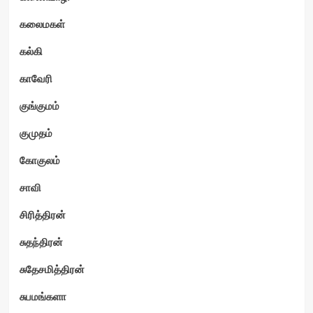
கலைமகள்
கல்கி
காவேரி
குங்குமம்
குமுதம்
கோகுலம்
சாவி
சிரித்திரன்
சுதந்திரன்
சுதேசமித்திரன்
சுபமங்களா