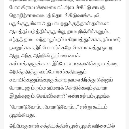
போல கிராம மக்களை வாய் அடைச்சிட்டு சாயத்
தொழிற்சாலையைத் தொடங்கிடுவாங்க. புலி
பதுங்குதுன்னா அது பாயறதுக்குத்தான் தன்னை
ஆயத்தப்படுத்திக்குதுன்னு நாம புரிஞ்சிக்கணும்.
எந்தத் தடை வந்தாலும் நம்ம கிராமத்துக்காக, நம்ம ஊர்
நலனுக்காக, இப்போ பார்க்கறோமே சலசலத்து ஓடற
ஆறு, அந்த ஆற்றின் தூய்மையைக்
காப்பாத்தறதுக்காக, இப்போ நாம சுவாசிக்கற காத்தை
அடுத்தடுத்து வரப்போற சந்ததிகளும்
சுவாகிக்கணும்ங்கறதுக்காக நாம எதிர்த்து நின்னுப்
போராடணும். நம்ம உயிரைக் கொடுக்கவும் தயாரா
இருக்கணும். செய்வீர்களா?” என்ற சத்யம் முழங்க
“போராடுவோம்… போராடுவோம்…” என்று கூட்டம்
முழங்கியது.
அப்போதுதான் சத்தியத்தின் முன் முதல் வரிசையில்