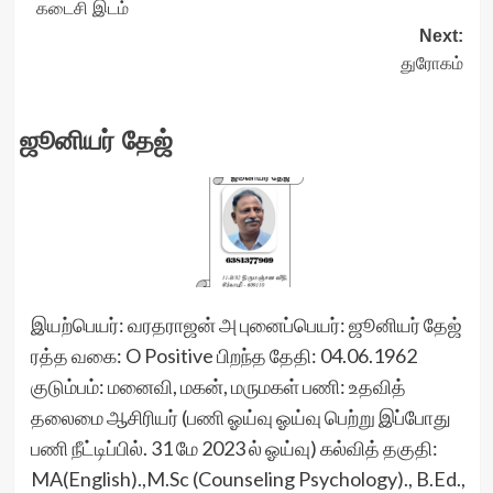
கடைசி இடம்
navigation
Next:
துரோகம்
ஜூனியர் தேஜ்
இயற்பெயர்: வரதராஜன் அ புனைப்பெயர்: ஜூனியர் தேஜ்
ரத்த வகை: O Positive பிறந்த தேதி: 04.06.1962
குடும்பம்: மனைவி, மகன், மருமகள் பணி: உதவித்
தலைமை ஆசிரியர் (பணி ஓய்வு ஓய்வு பெற்று இப்போது
பணி நீட்டிப்பில். 31 மே 2023 ல் ஓய்வு) கல்வித் தகுதி:
MA(English).,M.Sc (Counseling Psychology)., B.Ed.,