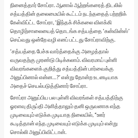
நினைத்தார் சோப்ரா. ஆனால் ஆற்றங்கரைத் திடலில்
சத்யத்தின் தலைமையில் கூட்டம் நடந்ததைத் பற்றறிக்
கேள்விப்ட்ட சோப்ரா, ‘இந்தக் சிக்கலை விளக்கி
தொழிற்சாலையைத் தொடங்க சத்யத்தை ‘கன்வின்ஸ்’
செய்வது ஒன்றே வழி எனப் பட்டது சோப்ராவிற்கு.
‘சத்யத்தை பேச்சு வார்த்தைக்கு அழைத்தால்
வருவதற்கு முரண்டு பிடிக்கலாம். விவரமாய் புள்ளி
விவரங்களைக் குறித்து சத்யத்தின் பார்வைக்கு
அனுப்பினால் என்ன…?’ என்று தோன்ற உடனடியாக
அதைச் செயல்படுத்தினார் சோப்ரா.
சோப்ரா அனுப்பிய பல புள்ளி விவரங்கள் சத்யத்திற்கு
ஓரளவு திருப்தி அளித்தாலும் தனி ஒருவனாக எந்த
முடிவையும் எடுக்க முடியாத நிலையில், “ஊர்
கூடித்தான் எந்த முடிவையும் எடுக்க முடியும் என்று
சொல்லி அனுப்பிவிட்டான்.