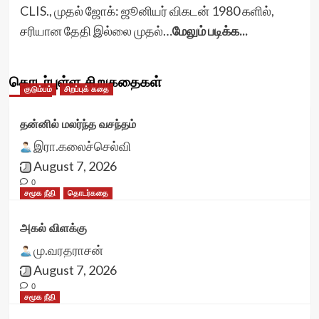
CLIS., முதல் ஜோக்: ஜூனியர் விகடன் 1980 களில்,
சரியான தேதி இல்லை முதல்…
மேலும் படிக்க...
தொடர்புள்ள சிறுகதைகள்
குடும்பம்
சிறப்புக் கதை
தன்னில் மலர்ந்த வசந்தம்
இரா.கலைச்செல்வி
August 7, 2026
0
சமூக நீதி
தொடர்கதை
அகல் விளக்கு
மு.வரதராசன்
August 7, 2026
0
சமூக நீதி