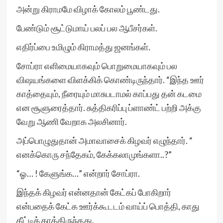
அன்று கிராமமே விழாக் கோலம் பூண்டது.
பேண்டும் சூட்டுமாய் பலப் பல ஆபீசர்கள்.
எதிர்ப்பை உமிழும் கிராமத்து ஜனங்கள்.
சோப்ரா எளிமையாகவும் பொறுமையாகவும் பல
விஷயங்களை விளக்கிக் கொண்டிருந்தார். “இந்த ஊர்
காத்தையும், நீரையும் மாசுபடாமல் காப்பது தன் கடமை
என சூளுரைத்தார். சுத்திகரிப்பு ப்ளாண்ட் பற்றி அக்கு
வேறு ஆணி வேறாக அலசினார்.
அப்பொழுதுதான் அமாவாசைக் கிழவர் எழுந்தார். “
எனக்கொரு சந்தேகம், கேக்கலாமுங்களா..?”
“ஓ… ! கேளுங்க…” என்றார் சோப்ரா.
இந்தக் கிழவர் என்னதான் கேட்கப் போகிறார்
என்பதைக் கேட்க ஊர்க்கூடடம் வாய்ப் பொத்தி, காது
தீட்டிக் காத்திருந்தது.