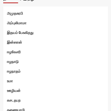
அமுதசுரபி
ம்
அம்புலிமாமா
இதயம் பேசுகிறது
இன்ஸான்
ஈழகேசரி
ஈழநாடு
ஈழநாதம்
உமா
ஊழியன்
கசடதபற
கணையாழி