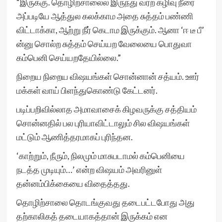
“இருக்கு. தொழிற்சாலைல இருந்து வர்ற கழிவு நீரை
அப்படியே ஆத்துல கலக்காம அதை சுத்தம் பண்ணி
விட்டாக்கா, ஆற்று நீர் கெடாம இருக்கும். ஆனா ‘ஈ டீ பீ’
ன்னு சொல்ற சுத்தம் செய்யற வேலையை பொதுவா
கம்பெனி செய்யறதேயில்லை.”
நிறைய நிறைய விஷயங்கள் சொன்னான் சத்யம். ஊர்
மக்கள் வாய் பிளந்துகொண்டு கேட்டனர்.
படிப்பறிவில்லாத அமாவாசைக் கிழவருக்கு சத்தியம்
சொன்னதில் பல புரியாவிட்டாலும் சில விஷயங்கள்
மட்டும் ஆணித்தரமாகப் புரிந்தன.
‘காற்றும், நீரும், நிலமும் மாசுபடாமல் கம்பெனியை
நடத்த முடியும்…’ என்ற விஷயம் அவரினுள்
தன்னம்பிக்கையை விதைத்தது.
தொழிற்சாலை தொடங்குவது தடைபட்டபோது அது
தற்காலிகத் தடையாகத்தான் இருக்கம் என