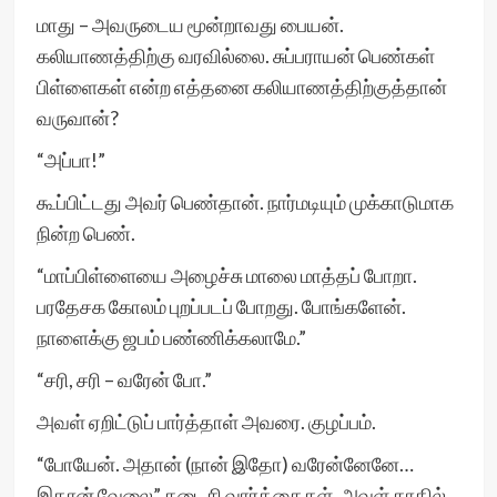
மாது – அவருடைய மூன்றாவது பையன்.
கலியாணத்திற்கு வரவில்லை. சுப்பராயன் பெண்கள்
பிள்ளைகள் என்ற எத்தனை கலியாணத்திற்குத்தான்
வருவான்?
“அப்பா!”
கூப்பிட்டது அவர் பெண்தான். நார்மடியும் முக்காடுமாக
நின்ற பெண்.
“மாப்பிள்ளையை அழைச்சு மாலை மாத்தப் போறா.
பரதேசக கோலம் புறப்படப் போறது. போங்களேன்.
நாளைக்கு ஜபம் பண்ணிக்கலாமே.”
“சரி, சரி – வரேன் போ.”
அவள் ஏறிட்டுப் பார்த்தாள் அவரை. குழப்பம்.
“போயேன். அதான் (நான் இதோ) வரேன்னேனே…
இதான் வேலை” கடைசி வார்த்தைகள். அவள் காதில்