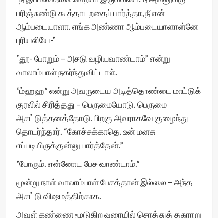
பரிஞ்சுண்டு கூத்தாடறதைப் பார்த்தா, நீ என்
ஆம்படையாளா. எங்க அண்ணா ஆம்படையாளான்னே
புரியலியே-”
“தூ- போறும் – அசடு வழியவாண்டாம்” என்று
வாலாம்பாள் நகர்ந்துவிட்டாள்.
“ம்ஹஹ” என்று அவருடைய அடித்தொண்டை மாட்டுக்
குரலில் சிரித்தது – பெருமையோடு. பெருமை
அசட்டுத்தனத்தோடு. பிறகு அவராகவே குழைந்து
தொடர்ந்தார். “கோச்சுக்காதெ. உன் மனசு
எப்படியிருக்குன்னு பார்த்தேன்.”
”போரும். என்னோட பேச வாண்டாம்.”
மூன்று நாள் வாலாம்பாள் பேசத்தான் இல்லை – அந்த
அசட்டு விஷமத்திற்காக.
அவள் கண்ணை மூடுகிற வரையில் சொத்துத் தகராறு