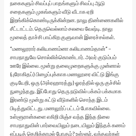
நகைகளும் சிவப்புப் பாதங்களும் சிவப்பு ஆடு
சதைகளும் முகங்களும் வீடு வீடாக ஏறி
இறங்கிக்கொண்டிருக்கின்றன. நாலு திண்ணைகளில்
சீட்டாட்டம். தெருவெல்லாம் சலவை வேஷ்டி. நாலு
மூலைத் தாச்சி பாய்கிற குளுவான் இரைச்சல்கள்.
“மணலூரார் கலியாணம்னா கலியாணம்தான்” –
சாமநாதுவே சொல்லிக்கொண்டார். அவர் குடும்பம்
ஊரே இல்லை. மூன்று தலைமுறைகளுக்கு முன்னால்
(புரோகிதப்) பிழைப்புக்காக மணலூரை விட்டு இங்கு
குடியேறி, ஒரு (அக்ரஹாரத்து) ஓரத்தில் ஒரு குச்சில்
நுழைந்தது. இப்போது தெரு நடுவில் பக்கம் பக்கமாக
இரண்டு மூன்று கட்டு வீடுகளில் சொந்த இடம்
பிடித்துவிட்டது. மணலூர்ப் பட்டம் போகவில்லை.
உள்ளூரான்களை எகிறி மிஞ்ச வந்த இந்த நிலை
சாமநாதுவின் பார்வையிலும் நடையிலும் இந்தக் கணம்
எப்படித் தெறிக்காமல் போகும்? உள்ளூர், வந்தவர்கள்