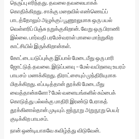
நெருப்பு எரிந்தது. தவலை தவலையாகக்
கொதிக்கிறது. சாக்கு மறைவில் எண்ணெய்ப்
பாடத்தோலும் அழுக்குப் பூணூலுமாக ஒரு பயல்
வெள்ளரிப் பிஞ்சு நறுக்குகிறான். வேறு ஒரு பிராணி
இல்லை. பார்வதி பரமேச்வராள் மாலை மாற்றுகிற
காட்சியில் இருக்கிறான்கள்.
கோட்டையடுப்புக்கு இப்பால் மேடைமீது ஒரு பாரி
ஜோட்டுத் தவலை. இடுப்பளவு – மேல் வயிறளவு உயரம்
பாயசம் மணக்கிறது. திராட்சையும் முந்திரியுமாக
மிதக்கிறது. எப்படித்தான் தூக்கி மேடைமீது
வைத்தான்களோ? மேல் வளையங்களில் கம்பைக்
கொடுத்து பல்லக்கு மாதிரி இரண்டு பேராகத்
தூக்கினால்தான் முடியும். ஐந்நூறு அறுநூறு பெயர்
குடிக்கிற பாயசம்.
நான் ஒண்டியாகவே கவிழ்த்து விடுவேன்.