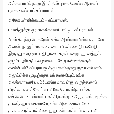
அக்கரையில் நாலு இடத்தில் புகை, வெல்ல ஆலைப்
புகை – எல்லாம் சுப்பராயன்.
அதோ பள்ளிக்கூடம் – சுப்பராயன்.
பாலத்துக்கு ஓரமாக கோவாப்பரட்டி – சுப்பராயன்.
“ஏன் கிடந்து வேகறேள்! உங்க அண்ணா பிள்லைதானே
அவன்! நானும் உங்க கையைப் பிடிச்சுண்டு படியேறி
இருபது வருஷம் பாதி நாளைக்குப் பழையது, வத்தக்
குழம்பு, இந்தப் பவழமலை – வேற என்னத்தைக்
கண்டேன்? சுப்பராயனுக்கு மாசம் நாலு ரூவா சம்பளம்
அனுப்பிக்க முடிஞ்சுதா, உங்களாலியும், உங்க
அண்ணாவாலேயும்! யாரோ உறவுன்னு ஒருத்தரைப்
பிடிச்சு மலைக்கோட்டையிலே கொண்டு படிக்க
வச்சேளே – நன்னாப் படிக்கிறான்னு – அதுதான் முழுக்க
முடிஞ்சுதா உங்களாலே, உங்க அண்ணாவாலே?
முகாலரைக் கால் கிணறு தாண்ட வச்சாப்பல, கடசீ