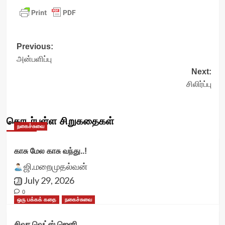
Post
Previous:
அன்பளிப்பு
navigation
Next:
சிலிர்ப்பு
தொடர்புள்ள சிறுகதைகள்
நகைச்சுவை
காசு மேல காசு வந்து..!
ஜி.மறைமுதல்வன்
July 29, 2026
0
ஒரு பக்கக் கதை
நகைச்சுவை
சிவா வெட்ஸ் ஜெனி