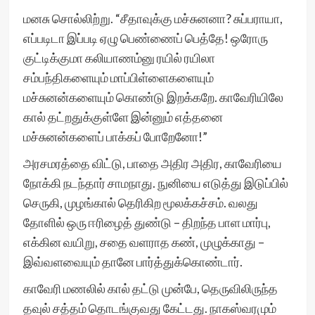
மனசு சொல்லிற்று. “சீதாவுக்கு மச்சுனனா? சுப்பராயா,
எப்படிடா இப்படி ஏழு பெண்ணைப் பெத்தே! ஒரோரு
குட்டிக்குமா கலியாணம்னு ரயில் ரயிலா
சம்பந்திகளையும் மாப்பிள்ளைகளையும்
மச்சுனன்களையும் கொண்டு இறக்கறே. காவேரியிலே
கால் தட்றதுக்குள்ளே இன்னும் எத்தனை
மச்சுனன்களைப் பாக்கப் போறேனோ!”
அரசமரத்தை விட்டு, பாதை அதிர அதிர, காவேரியை
நோக்கி நடந்தார் சாமநாது. நுனியை எடுத்து இடுப்பில்
செருகி, முழங்கால் தெரிகிற மூலக்கச்சம். வலது
தோளில் ஒரு ஈரிழைத் துண்டு – திறந்த பாள மார்பு,
எக்கின வயிறு, சதை வளராத கண், முழுக்காது –
இவ்வளவையும் தானே பார்த்துக்கொண்டார்.
காவேரி மணலில் கால் தட்டு முன்பே, தெருவிலிருந்த
தவுல் சத்தம் தொடங்குவது கேட்டது. நாகஸ்வரமும்