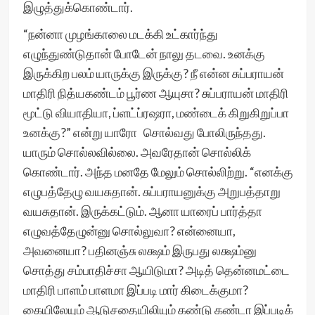
இழுத்துக்கொண்டார்.
“நன்னா முழங்காலை மடக்கி உட்கார்ந்து
எழுந்துண்டுதான் போடேன் நாலு தடவை. உனக்கு
இருக்கிற பலம் யாருக்கு இருக்கு? நீ என்ன சுப்பராயன்
மாதிரி நித்யகண்டம் பூர்ண ஆயுசா? சுப்பராயன் மாதிரி
மூட்டு வியாதியா, ப்ளட்ப்ரஷரா, மண்டைக் கிறுகிறுப்பா
உனக்கு?” என்று யாரோ சொல்வது போலிருந்தது.
யாரும் சொல்லவில்லை. அவரேதான் சொல்லிக்
கொண்டார். அந்த மனதே மேலும் சொல்லிற்று. “எனக்கு
எழுபத்தேழு வயசுதான். சுப்பராயனுக்கு அறுபத்தாறு
வயசுதான். இருக்கட்டும். ஆனா யாரைப் பார்த்தா
எழுவத்தேழுன்னு சொல்லுவா? என்னையா,
அவனையா? பதினஞ்சு லக்ஷம் இருபது லக்ஷம்னு
சொத்து சம்பாதிச்சா ஆயிடுமா? அடித் தென்னமட்டை
மாதிரி பாளம் பாளமா இப்படி மார் கிடைக்குமா?
கையிலேயும் ஆடுசதையிலியும் கண்டு கண்டா இப்படிக்