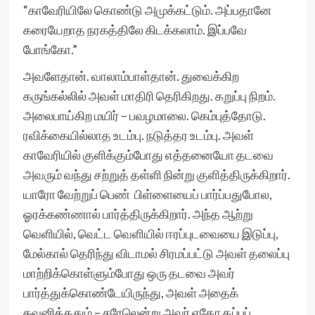
“காவேரியிலே கொண்டு அமுக்கட்டும். அப்பதானே
கரையேறாத நரகத்திலே கிடக்கலாம். இப்பவே
போங்கோ.”
அவளேதான். வாலாம்பாள்தான். துவைக்கிற
கருங்கல்லில் அவள் மாதிரி தெரிகிறது. கறுப்பு நிறம்.
அலைபாய்கிற மயிர் – பவழமாலை. கெம்புத்தோடு.
ரவிக்கையில்லாத உடம்பு. நடுத்தர உடம்பு. அவள்
காவேரியில் குளிக்கும்போது எத்தனையோ தடவை
அவரும் வந்து சற்றுத் தள்ளி நின்று குளித்திருக்கிறார்.
யாரோ வேற்றுப் பெண் பிள்ளையைப் பார்ப்பதுபோல,
ஓரக்கண்ணால் பார்த்திருக்கிறார். அந்த ஆற்று
வெளியில், வெட்ட வெளியில் ஈரப்புடவையை இடுப்பு,
மேல்கால் தெரிந்து விடாமல் சிரமப்பட்டு அவள் தலைப்பு
மாற்றிக்கொள்ளும்போது ஒரு தடவை அவர்
பார்த்துக்கொண்டேயிருந்து, அவள் அதைக்
கவனித்ததும் – சரேலென்று அவர் ஏதோ தப்புப்