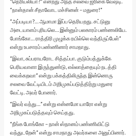
“தெரியலியா?” என்றது அந்த சலவை ஜரிகை வேஷ்டி.
“நான்தான் சீதாவோட மச்சினன் – மதுரை!”
“அப்படியா?… ஆமாமா இப்ப தெரியறது. சட்டுனு
அடையாளம் புரியலெ… இன்னும் பலகாரம் பண்ணலியே.
போங்கோ… ராத்திரி முழுக்க ரயில்லெ வந்திருப்பேள்”
என்று உபசாரம் பண்ணினார் சாமநாது.
“இவா, சுப்பராயரோட சித்தப்பா. குடும்பத்துக்கே
பெரியவாளா இருந்துண்டு, எல்லாத்தையும் நடத்தி
வைக்கறவா” என்று பக்கத்திலிருந்த இன்னொரு
சலவை வேட்டியிடம் அறிமுகப்படுத்திற்று மதுரை
வேட்டி. அவர் போனார்.
“இவர் வந்து…” என்று என்னமோ யாரோ என்று
அறிமுகப்படுத்தவும் செய்தது.
“நீங்க போங்கோ – நான் ஸ்நானம் பண்ணிவிட்டு
வந்துடறேன்” என்று சாமநாது அவர்களை அனுப்பினார்.