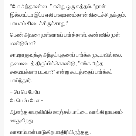
“போ அந்தாண்டை” என்று ஒரு கத்தல். “நான்
இல்லாட்டா இப்ப எலி பாஷாணம்தான் கிடைச்சிருக்கும்.
பாயசம் கிடைச்சிருக்காது.”
பெண் அவரை முள்ளாகப் பார்த்தாள். கண்ணில் முள்
மண்டுமோ?
சாமநாதுவுக்கு அந்தப் புதரைப் பார்க்க முடியவில்லை.
தலையைத் திருப்பிக்கொண்டு, “எங்க அந்த
சமையக்கார படவா?” என்று கூடத்தைப் பார்க்கப்
பாய்ந்தார்.
– பெ பெ பே பே
பே பெ பே பே எ –
ஆனந்த பைரவியில் ஊஞ்சல் பாட்டை வாங்கி நாயனம்
ஊதுகிறது.
வாலாம்பாள் பாடுகிற மாதிரியிருந்தது.