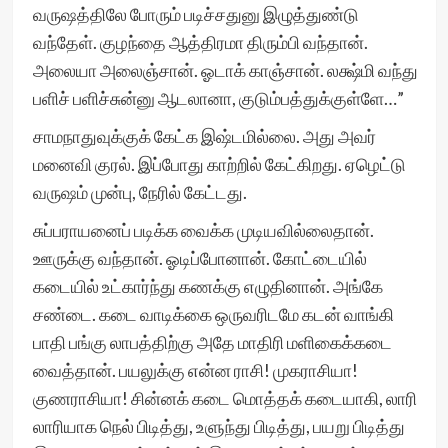
வருஷத்திலே போரும் படிச்சதுனு இழுத்துண்டு
வந்தேள். குழந்தை ஆத்திரமா திரும்பி வந்தான்.
அலையா அலைஞ்சான். ஓடாக் காஞ்சான். லக்ஷ்மி வந்து
பளிச் பளிச்சுன்னு ஆடலானா, குடும்பத்துக்குள்ளே…”
சாமநாதுவுக்குக் கேட்க இஷ்டமில்லை. அது அவர்
மனைவி குரல். இப்போது காற்றில் கேட்கிறது. ஏழெட்டு
வருஷம் முன்பு, நேரில் கேட்டது.
சுப்பராயனைப் படிக்க வைக்க முடியவில்லைதான்.
ஊருக்கு வந்தான். ஓடிப்போனான். கோட்டையில்
கடையில் உட்கார்ந்து கணக்கு எழுதினான். அங்கே
சண்டை. கடை வாடிக்கை ஒருவரிடமே கடன் வாங்கி
பாதி பங்கு லாபத்திற்கு அதே மாதிரி மளிகைக்கடை
வைத்தான். பயலுக்கு என்ன ராசி! முகராசியா!
குணராசியா! சின்னக் கடை மொத்தக் கடையாகி, லாரி
லாரியாக நெல் பிடித்து, உளுந்து பிடித்து, பயறு பிடித்து