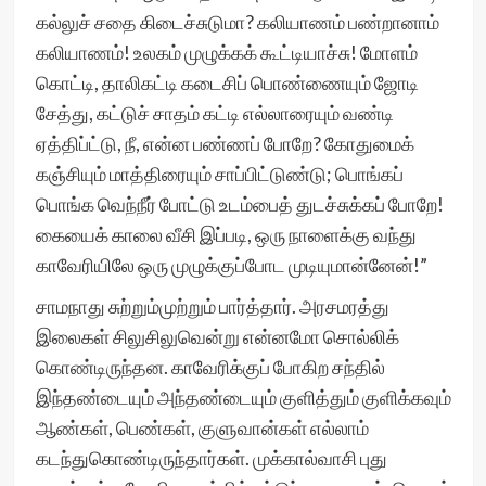
கல்லுச் சதை கிடைச்சுடுமா? கலியாணம் பண்றானாம்
கலியாணம்! உலகம் முழுக்கக் கூட்டியாச்சு! மோளம்
கொட்டி, தாலிகட்டி கடைசிப் பொண்ணையும் ஜோடி
சேத்து, கட்டுச் சாதம் கட்டி எல்லாரையும் வண்டி
ஏத்திப்ட்டு, நீ, என்ன பண்ணப் போறே? கோதுமைக்
கஞ்சியும் மாத்திரையும் சாப்பிட்டுண்டு; பொங்கப்
பொங்க வெந்நீர் போட்டு உடம்பைத் துடச்சுக்கப் போறே!
கையைக் காலை வீசி இப்படி, ஒரு நாளைக்கு வந்து
காவேரியிலே ஒரு முழுக்குப்போட முடியுமான்னேன்!”
சாமநாது சுற்றும்முற்றும் பார்த்தார். அரசமரத்து
இலைகள் சிலுசிலுவென்று என்னமோ சொல்லிக்
கொண்டிருந்தன. காவேரிக்குப் போகிற சந்தில்
இந்தண்டையும் அந்தண்டையும் குளித்தும் குளிக்கவும்
ஆண்கள், பெண்கள், குளுவான்கள் எல்லாம்
கடந்துகொண்டிருந்தார்கள். முக்கால்வாசி புது