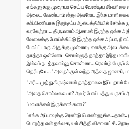
எங்களுக்கு முறையா செய்ய வேண்டிய சீர்வரிசை எல்ல
அலைய வேண்டாம் ன்னு அவரோட இந்த மாளிகைல 
கர்ப்பிணியாக இருந்தப்ப ஆஸ்பத்திரியில் சேர்க்க 
வரவேற்றா…. திருமணம் ஆகாமல் இருந்த ஒங்க அத்த
வேலைக்கு போய்க்கிட்டு இருந்த ஒங்க அப்பா, நீ எட
போய்ட்டாரு. அதுக்கு முன்னாடி எனக்கு அடைக்கல
தாத்தா ஒன்னோட கொள்ளுத் தாத்தா இந்த மாளி
இல்லம் நடத்தலாம்னு சொன்னா… ரெண்டு பேரும் சே
தெரியுமே … “ அறைக்குள் வந்த அத்தை ஜானகி, பார்த
“ சரி… முத்துகிருஷ்ணன் தாத்தாவை இப்ப நான் போய
“அதை சொல்லலையா? அவர் போய் பத்து வருசம் 
“மாமாக்கள் இருக்காங்களா?“
“எங்க அப்பாவுக்கு ரெண்டு பொண்ணுங்க…தான்.. ந
பொறந்த என் தங்கை, உன் சித்தி விசாலாட்சி. நொடி