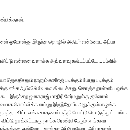
ஒன்றிணைப்பதற்கான
தங்கள் முயற்சி
ாண்பித்தான்.
பாராட்டுதலுக்குரியது.
தொடரட்டும் உங்கள்
ுஷ்ணன் ஓகோன்னு இருந்த தொழில் அதிபர் என்னோட அப்பா
சேவைகள்; ஓங்குக உங்கள்
்டு என்னை வளர்க்க அவ்வளவு கஷ்டப்பட்டே…. பப்ளிக்
புகழ்.
ா ஜெகதீசனும் நானும் காலேஜ் படிக்கும் போது படிக்கும்
க்கு எங்க ஆபீஸில் வேலை கிடைச்சது. கொஞ்ச நாள்லயே ஒங்க
ோ கூட இருக்கற ஜனகராஜ் மாதிரி சேர்மனுக்கு குளோஸ்
க்குவமாக சொல்லிக்கலாம்னு இருந்தோம். அதுக்குள்ள ஒங்க
விஜி ர
்க தாத்தா கிட்ட எங்க காதலைப் பத்தி போட்டு கொடுத்துட்டாங்க.
்டு தூக்கிட்டாரு. நாங்க ரெண்டு பேரும் நாங்களா
 ஏத்துக்கல. என்னோட தாத்தா அப்போவோட அப்பாதான்