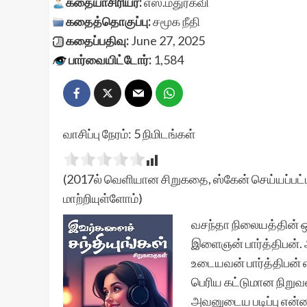
கதையாசிரியர்:
எஸ்.மதுரகவி
கதைத்தொகுப்பு:
சமூக நீதி
கதைப்பதிவு:
June 27, 2025
பார்வையிட்டோர்:
1,584
வாசிப்பு நேரம்:
5
நிமிடங்கள்
(2017ல் வெளியான சிறுகதை, ஸ்கேன் செய்யப்பட்ட
மாற்றியுள்ளோம்)
வசந்தா நிலையத்தின் ஒ
இளைஞன் பார்த்திபன்.
உடையவன் பார்த்திபன் 
பெரிய கட்டுமான நிறுவன
அவனுடைய படிப்பு என்ன