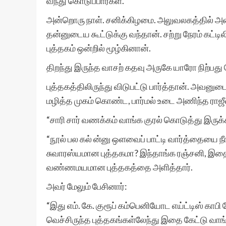
வந்து கொடுப்பார்கள்.
அன்றொரு நாள். சனிக்கிழமை. அலுவலகத்தில் அன்
தன்னுடைய கூட்டுக்கு வந்தான். சற்று நேரம் கட்டி
புத்தகம் ஒன்றில் மூழ்கினான்.
திறந்து இருந்த வாசற் கதவு அருகே யாரோ நிற்பது 
புத்தகத்திலிருந்து விடுபட்டு பார்த்தான். அவன
மழித்த முகம் கொண்ட, பார்மல் உடை அணிந்த ராஜீவ
“சாரி சார் வணக்கம் வாங்க குரல் கொடுத்து இருக
“நூல் பல கல் ன்னு ஒளவைப் பாட்டி வார்த்தையை ந
சுவாரஸ்யமான புத்தகமா? இந்தாங்க ரஞ்சனி, இதை 
வண்ணமயமான புத்தகத்தை அளித்தார்.
அவர் மேலும் பேசினார்:
“இது எம். கே. குரூப் கம்பெனியோட எய்ட்டிஸ் காபி
வெச்சிருந்த புத்தகங்கள்லேந்து இதை கேட்டு வாங்க