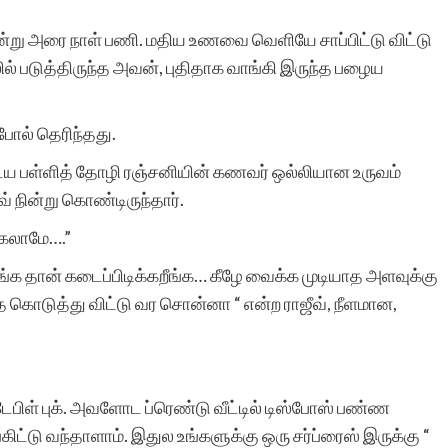
று அரை நாள் பணி. மதிய உணவை வெளியே சாப்பிட்டு விட்டு
லில் படுத்திருந்த அவன், புதிதாக வாங்கி இருந்த பழைய
என்னைப் போன்ற வளர்ந்து
வரும் எழுத்தாளர்களுக்கு
போல் தெரிந்தது.
“சிறுகதைகள்.காம்” ஒரு
ுடைய பள்ளித் தோழி ரஞ்சனியின் கணவர் ஒல்லியான உருவம்
வரப்பிரசாதமாகும். தங்கள்
் நின்று கொண்டிருந்தார்.
அன்பிற்கும்,
்கலாமே….”
அங்கீகாரத்திற்கும்,
ீங்க தான் கடைப்பிடிக்கறீங்க… கீழே வைக்க முடியாத அளவுக்கு
கொடுத்து விட்டு வர சொன்னா “ என்ற ராஜீவ், நீளமான,
ஆதரவிற்கும்,
இணையதளத்தில் எனது
எழுத்துக்களை இடம் பெற
 டேபிள் புக். அவளோட ப்ரெண்டு வீட்டில் டிஸ்போஸ் பண்ண
செய்ததற்கும் ஈடில்லா
ிட்டு வந்தாளாம். இதுல உங்களுக்கு ஒரு சர்ப்ரைஸ் இருக்கு “