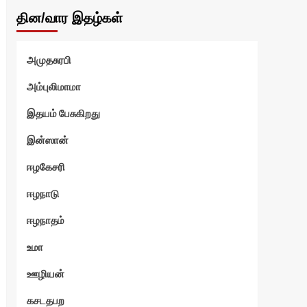
தின/வார இதழ்கள்
அமுதசுரபி
அம்புலிமாமா
இதயம் பேசுகிறது
இன்ஸான்
ஈழகேசரி
ஈழநாடு
ஈழநாதம்
உமா
மேஷ்
ஊழியன்
கசடதபற