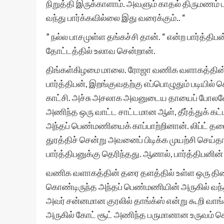
நிறுத்தி இருக்காளாம். அவளும் காதல் திருமணம
வந்து பார்க்கவில்லை இது வரைக்கும்.. “
” நல்ல பாசமுள்ள தங்கச்சி தான். “ என்ற பார்த்தி
தோட்டத்தில் உலாவ சென்றான்.
திங்கள்கிழமை மாலை. ரோஜா வணிக வளாகத்தின் ம
பார்த்திபன், இறங்குவதற்கு எப்பொழுதும் படியில்
காட்சி. அச்சு அசலாக அவனுடைய தாயைப் போல
அணிந்த ஒரு வாட்ட சாட்டமான ஆள், தீர்த்துக் கட்
அந்தப் பெண்மணியைக் காப்பாற்றினான். லிப்ட் தரை 
துரத்திச் சென்று அவனைப் பிடிக்க முயற்சி செய்
பார்த்திபனுக்கு தெரிந்தது. ஆனால், பார்த்திபனி
வணிக வளாகத்தின் தரை தளத்தில் உள்ள ஒரு திண
கொண்டிருந்த அந்தப் பெண்மணியின் அருகில் வந்தா
அவர் சன்னமான குரலில் தாங்க்ஸ் என்று கூறி வா
அருகில் கோட் சூட் அணிந்த பருமானான உருவம் 