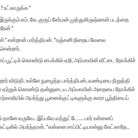
மகிழ்ச்சியை
? உட்காருங்க “
இருக்கும் எம். கே. குரூப் சேர்மன் முத்துகிருஷ்ணன் படத்தை
தெரிவித்துக்கொள்கிறேன்.
ரேன் “
எங்கள் கனவுகளை
தரேன்.“ என்றான் பார்த்திபன். “ரஞ்சனி நிறைய வேலை
நனவாக்கி எங்களுக்கு உற்ற
சென்றார்.
துணையாக தாங்கள்
ைப் பூட்டிக் கொண்டு பைக்கில் ஏறி, அம்மாவின் வீட்டை நோக்கிச்
அளிக்கும் உற்சாகத்திற்கும்,
 விடுதி. உள்ளே நுழைந்த பார்த்திபன், வண்டியை நிறுத்தி
ஊக்கத்திற்கும் எனது
ளை ஏற்றுக் கொண்டு தன்னுடைய அம்மாவின் அறையை நோக்கிச்
எண்ணிலடங்கா நன்றிகள
ாலியில் அமர்ந்து பூனைக்குட்டிகளுக்கு காரா பூந்தியைப்
ஏற்றுக்கொள்ளுங்கள்.
 தானே வருவே.. இப்பவே வந்துட்டே….. பார் உன்னைப்
உலகெங்குமுள்ள
 கட்டிலில் அமர்ந்தான். “என்னை சாப்பிட்டியான்னு கேட்காதே..
தமிழர்களின் ரசனைகளை