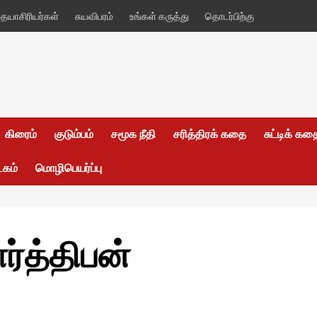
யாசிரியர்கள்
சுயவிபரம்
உங்கள் கருத்து
தொடர்பிற்கு
கிரைம்
குடும்பம்
சமூக நீதி
சரித்திரக் கதை
சுட்டிக் க
டகம்
மொழிபெயர்ப்பு
ர்த்திபன்