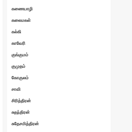
கணையாழி
கலைமகள்
கல்கி
காவேரி
குங்குமம்
குமுதம்
கோகுலம்
சாவி
சிரித்திரன்
சுதந்திரன்
சுதேசமித்திரன்