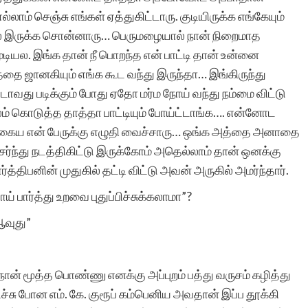
ாம் செஞ்சு எங்கள் ஏத்துகிட்டாரு. குடியிருக்க எங்கேயும்
இருக்க சொன்னாரு… பெருமழையால் நான் நிறைமாத
முடியல. இங்க தான் நீ பொறந்த என் பாட்டி தான் உன்னை
ை ஜானகியும் எங்க கூட வந்து இருந்தா… இங்கிருந்து
்டாவது படிக்கும் போது ஏதோ மர்ம நோய் வந்து நம்மை விட்டு
ம் கொடுத்த தாத்தா பாட்டியும் போய்ட்டாங்க…. என்னோட
கைய என் பேருக்கு எழுதி வைச்சாரு… ஒங்க அத்தை அனாதை
ர்ந்து நடத்திகிட்டு இருக்கோம் அதெல்லாம் தான் ஒனக்கு
்திபனின் முதுகில் தட்டி விட்டு அவன் அருகில் அமர்ந்தார்.
் பார்த்து உறவை புதுப்பிச்சுக்கலாமா”?
ஆவுது”
ான் மூத்த பொண்ணு எனக்கு அப்புறம் பத்து வருசம் கழித்து
ச்சு போன எம். கே. குரூப் கம்பெனிய அவதான் இப்ப தூக்கி