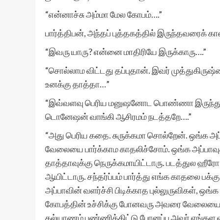
“என்னாச்சு அம்மா மேல கோபம்….”
பார்த்திபன், அந்தப் புத்தகத்தில் இருந்தவரைக் க
“இவரு யாரு? என்னை மாதிரியே இருக்காரு….”
“சொல்லாம விட்டது தப்புதான். இவர் முத்துகிர
உனக்கு தாத்தா…”
“இவ்வளவு பெரிய மனுஷனோட பொண்ணா இருந்துகிட
டொனேஷன் வாங்கி ஆசிரமம் நடத்தறே….”
“அது பெரிய கதை. சுருக்கமா சொல்றேன். ஒங்க அப்ப
வேலையை பார்க்காம காதலிச்சோம். ஒங்க அப்பாவு
தாத்தாவுக்கு நெருக்கமாயிட்டாரு. படத்துல ஹீர
ஆயிட்டாரு. சந்தர்ப்பம் பார்த்து எங்க காதலை ப
அப்பாவின் வளர்ச்சி பிடிக்காத புல்லுருவிகள், ஒங
கோபத்தின் உச்சிக்கு போனவரு அவரை வேலையை விட
கல்யாணம் பண்ணிக்கிட்டு போனப்ப அவர் எங்கள