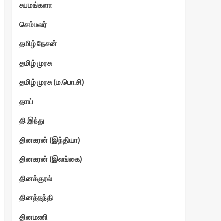
சுபமங்களா
செம்மலர்
தமிழ் நேசன்
தமிழ் முரசு
தமிழ் முரசு (ம.பொ.சி)
தாய்
தி இந்து
தினகரன் (இந்தியா)
தினகரன் (இலங்கை)
தினக்குரல்
தினத்தந்தி
தினமணி