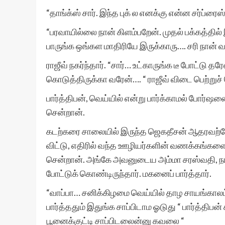
“தாங்க்ஸ் சார். இந்த புக் ல எனக்கு என்ன சர்ப்ரைஸ்
“பரவாயில்லை நான் கிளம்பறேன். முதல் பக்கத்தில் 
பாருங்க ஒங்கள மாதிரியே இருக்காரு…. சரி நான் வ
ராஜீவ் நகர்ந்தார். “சார்… உட்காருங்க டீ போட்டு 
கொடுத்திருக்கா வரேன்…. “ ராஜீவ் விடை பெற்றுச் 
பார்த்திபன், வெய்யில் என்று பார்க்காமல் போர்ஷன
சென்றான்.
கடற்கரை சாலையில் இருந்த ஜெகதீசன் ஆதரவற்றோர்
விட்டு, எதிரில் வந்த ஊழியர்களின் வணக்கங்க
சென்றான். அங்கே அவனுடைய அம்மா சரஸ்வதி, நாற்க
போட்டுக் கொண்டிருந்தார். மகனைப் பார்த்தார்.
“வாப்பா… சனிக்கிழமை வெய்யில் தாழ சாயங்காலம்
பார்த்ததும் இதுங்க சாப்பிடாம ஓடுது “ பார்த்திபன்
பூனைக்குட்டி சாப்பிடலைன்னு கவலை “