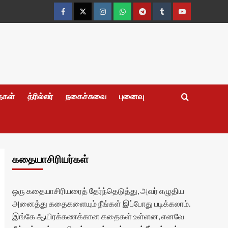
Facebook
Twitter
Instagram
Whatsapp
Telegram
Tumblr
YouTube
தைகள்
த்ரில்லர்
நகைச்சுவை
புனைவு
கதையாசிரியர்கள்
ஒரு கதையாசிரியரைத் தேர்ந்தெடுத்து, அவர் எழுதிய
அனைத்து கதைகளையும் நீங்கள் இப்போது படிக்கலாம்.
இங்கே ஆயிரக்கணக்கான கதைகள் உள்ளன, எனவே