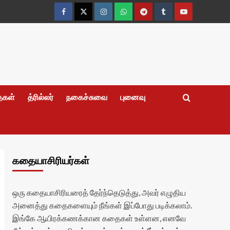
Facebook
Twitter
Instagram
Whatsapp
Telegram
Tumblr
YouTube
தைகள்
த்ரில்லர்
நகைச்சுவை
புனைவு
கதையாசிரியர்கள்
ஒரு கதையாசிரியரைத் தேர்ந்தெடுத்து, அவர் எழுதிய
அனைத்து கதைகளையும் நீங்கள் இப்போது படிக்கலாம்.
இங்கே ஆயிரக்கணக்கான கதைகள் உள்ளன, எனவே