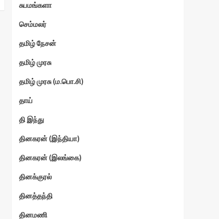
சுபமங்களா
செம்மலர்
தமிழ் நேசன்
தமிழ் முரசு
தமிழ் முரசு (ம.பொ.சி)
தாய்
தி இந்து
தினகரன் (இந்தியா)
தினகரன் (இலங்கை)
தினக்குரல்
தினத்தந்தி
தினமணி