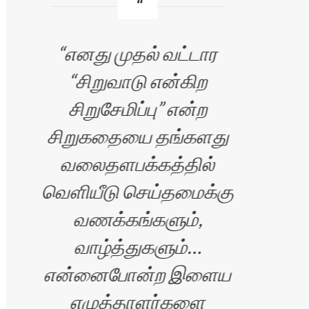
எனது முதல் வட்டார
உங
“சிறுவாடு என்கிற
மிக
சிறுசேமிப்பு” என்ற
சிறுகதையை தங்களது
உள
வலைதளபக்கத்தில்
த
வெளியீடு செய்தமைக்கு
நீ
வணக்கங்களும்,
எல
வாழ்த்துகளும்…
பிர
என்னைபோன்ற இளைய
படை
எழுத்தாளர்களை
வந்