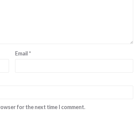
ரா.நீலம
Email
*
rowser for the next time I comment.