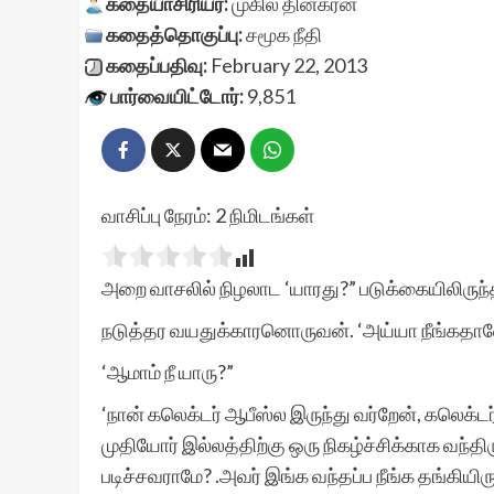
கதையாசிரியர்:
முகில் தினகரன்
கதைத்தொகுப்பு:
சமூக நீதி
கதைப்பதிவு:
February 22, 2013
பார்வையிட்டோர்:
9,851
வாசிப்பு நேரம்:
2
நிமிடங்கள்
அறை வாசலில் நிழலாட ‘யாரது?” படுக்கையிலிருந்
நடுத்தர வயதுக்காரனொருவன். ‘அய்யா நீங்கதானே 
‘ஆமாம் நீ யாரு?”
‘நான் கலெக்டர் ஆபீஸ்ல இருந்து வர்றேன், கலெக்ட
முதியோர் இல்லத்திற்கு ஒரு நிகழ்ச்சிக்காக வந்திர
படிச்சவராமே? .அவர் இங்க வந்தப்ப நீங்க தங்கியிர