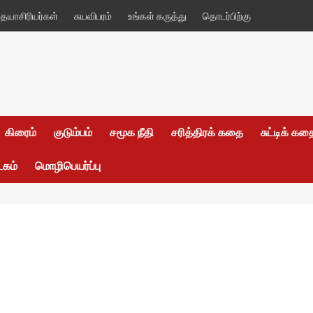
யாசிரியர்கள்
சுயவிபரம்
உங்கள் கருத்து
தொடர்பிற்கு
கிரைம்
குடும்பம்
சமூக நீதி
சரித்திரக் கதை
சுட்டிக் க
டகம்
மொழிபெயர்ப்பு