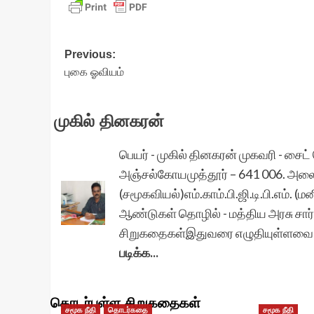
Post
Previous:
புகை ஓவியம்
navigation
முகில் தினகரன்
பெயர் - முகில் தினகரன் முகவரி - ச
அஞ்சல்கோயமுத்தூர் – 641 006. அலை ப
(சமூகவியல்)எம்.காம்.பி.ஜி.டி.பி.எம். (
ஆண்டுகள் தொழில் - மத்திய அரசு சார்
சிறுகதைகள்இதுவரை எழுதியுள்ளவை - 
படிக்க...
தொடர்புள்ள சிறுகதைகள்
சமூக நீதி
தொடர்கதை
சமூக நீதி