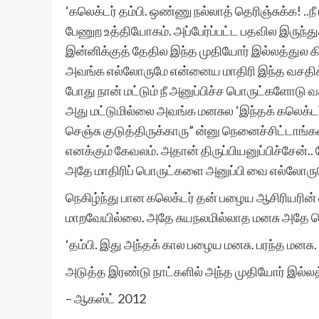
‘கலெக்டர் தம்பி. ஒண்ணு நல்லாத் தெரிஞ்சுக்க! ..ந
பேணுற உத்தியோகம். அப்பேர்ப்பட்ட பதவில இருந்துக
இன்னிக்குத் தேதில இந்த முதியோர் இல்லத்துல க
அவங்க எல்லோருமே என்னைய மாதிரி இந்த வசதிக்க
போது நான் மட்டும் நீ அனுப்பிச்ச பொருட்களோடு
அது மட்டுமில்லை அவங்க மனசுல ‘இந்தக் கலெக்டர
செஞ்சு குடுத்திருக்காரு” ன்னு நெனைச்சிட்டா
எனக்கும் கேவலம். அதான் திருப்பியனுப்பிச்சேன்
அதே மாதிரிப் பொருட்களை அனுப்பி வை எல்லோர
நெகிழ்ந்து பான கலெக்டர் தன் பழைய ஆசிரியரின்
மாறவேயில்லை. அதே சுயநலமில்லாத மனசு அதே பொ
‘தம்பி. இது அந்தக் கால பழைய மனசு. பரந்த மனசு. 
அடுத்த இரண்டு நாட்களில் அந்த முதியோர் இல
– ஆகஸ்ட் 2012