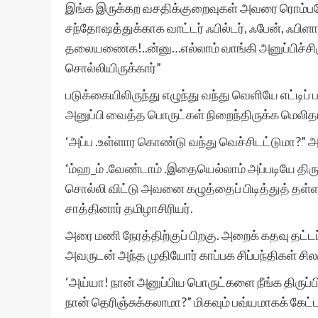
இங்க இருக்கற வசதிக்குறைவுகள் அவரை ரொம்பவே
சந்தோஷத்துக்காக வாட்டர் ஃபில்டர், ஃபேன், ஃபிள
தலையணைக!..ன்னு…எல்லாம் வாங்கி அனுப்பிச்சிரு
சொல்லியிருக்கார்”
படுக்கையிலிருந்து எழுந்து வந்து வெளியே எட்டிப்
அனுப்பி வைத்த பொருட்கள் நிறைந்திருக்க மெலிதா
‘அப்ப .உள்ளார கொண்டு வந்து வெச்சிடட்டுமா?” அ
‘ம்ஹ_ம் .வேண்டாம் .இதையெல்லாம் அப்படியே திருப்
சொல்லி விட்டு அவனை கழுத்தைப் பிடித்துத் தள
சாத்தினார் தமிழாசிரியர்.
அரை மணி நேரத்திற்குப் பிறகு. அறைக் கதவு தட்டப்
அவருடன் அந்த முதியோர் காப்பக சிப்பந்திகள் சிலரு
‘அய்யா! நான் அனுப்பிய பொருட்களை நீங்க திருப்
நான் தெரிஞ்சுக்கலாமா?” மிகவும் பவ்யமாகக் கேட்ட