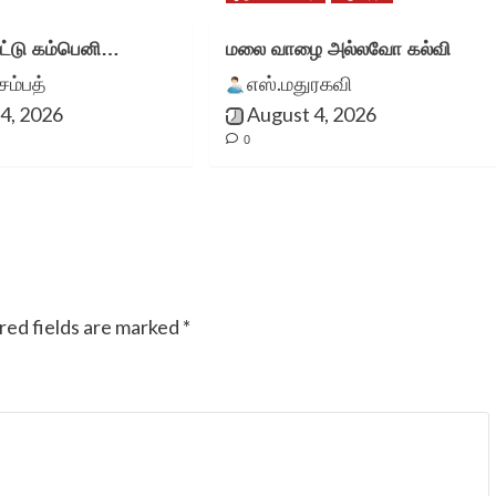
அதற்கு துணை இருப்போர்
்டு கம்பெனி…
மலை வாழை அல்லவோ கல்வி
அத்துணை பேருக்கும் என்
சம்பத்
எஸ்.மதுரகவி
மனமார்ந்த நன்றிகள் பல.
4, 2026
August 4, 2026
0
அவர்கள் இப்பணியில்
மேலும் பல உயர்வுகளையும்,
வெற்றிகளையும் அடைய
ஆண்டவனை
red fields are marked
*
வேண்டுகிறேன். எனது
வாழ்த்துகள்.