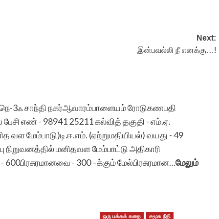
போன்ற சிலர்
ஆசைப்படுவார்கள்.ஆனால்
Next:
தனியே நாட்குறிப்பு போல்
இன்பவல்லி நீ எனக்கு…!
எழுதுவதை விட சில
கற்பனைகள் சேர்ந்த கதை
ைட் நெ-3ஃ சாந்தி நகர்ஆவாரம்பாளையம் ரோடுகணபதி
வடிவில் எழுத விழையும்
ேசி எண் - 98941 25211 கல்வித் தகுதி - எம்.ஏ.
எனைப் போன்றவர்களுக்கு
மனித வள மேம்பாடு)டி.ஈ.எம். (ஏற்றுமதியியல்) வயது - 49
ஆதரவு அளித்து ஒரு
பு நிறுவனத்தில் மனிதவள மேம்பாட்டு அதிகாரி
600பிரசுரமானவை - 300 –க்கும் மேல்பிரசுரமான…
மேலும்
இணையதள மேடை
அமைத்து தந்திருக்கும்
‘சிறுகதை.காம்’ நிறுவனர்,
ஒரு பக்கக் கதை
சமூக நீதி