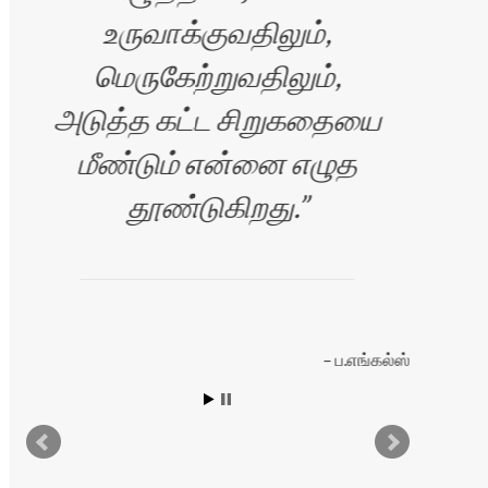
உருவாக்குவதிலும்,
ஆ
மெருகேற்றுவதிலும்,
அடுத்த கட்ட சிறுகதையை
மீண்டும் என்னை எழுத
தூண்டுகிறது.
ப.எங்கல்ஸ்