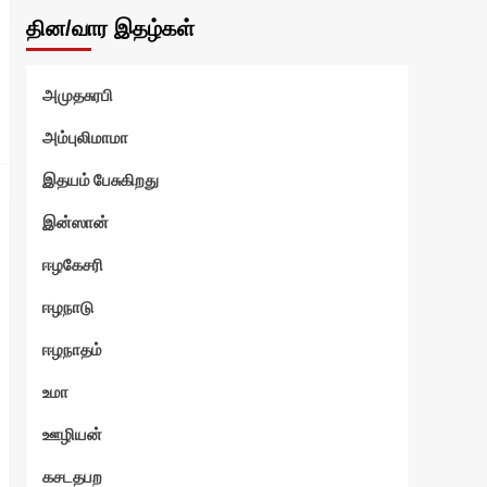
தின/வார இதழ்கள்
அமுதசுரபி
அம்புலிமாமா
இதயம் பேசுகிறது
இன்ஸான்
ஈழகேசரி
ஈழநாடு
ஈழநாதம்
உமா
ஊழியன்
கசடதபற