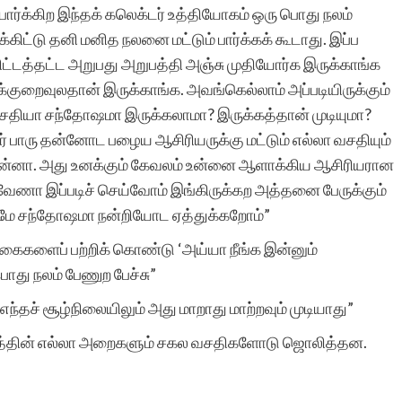
ீ பார்க்கிற இந்தக் கலெக்டர் உத்தியோகம் ஒரு பொது நலம்
்கிட்டு தனி மனித நலனை மட்டும் பார்க்கக் கூடாது. இப்ப
ிட்டத்தட்ட அறுபது அறுபத்தி அஞ்சு முதியோர்க இருக்காங்க
சுயமாக ஏற்படும்
ுறைவுலதான் இருக்காங்க. அவங்கெல்லாம் அப்படியிருக்கும்
எண்ணங்கள் தவிர
 வசதியா சந்தோஷமா இருக்கலாமா? இருக்கத்தான் முடியுமா?
மனிதர்களுக்கு வாழ்க்கை
் பாரு தன்னோட பழைய ஆசிரியருக்கு மட்டும் எல்லா வசதியும்
ங்கன்னா. அது உனக்கும் கேவலம் உன்னை ஆளாக்கிய ஆசிரியரான
அனுபவங்கள் மூலம் நிறைய
.. வேணா இப்படிச் செய்வோம் இங்கிருக்கற அத்தனை பேருக்கும்
எண்ணங்களையும், மனதில்
ுமே சந்தோஷமா நன்றியோட ஏத்துக்கறோம்”
பதியும் அளவுக்கு சில
 கைகளைப் பற்றிக் கொண்டு ‘அய்யா நீங்க இன்னும்
து நலம் பேணுற பேச்சு”
நினைவுகளையும்
எந்தச் சூழ்நிலையிலும் அது மாறாது மாற்றவும் முடியாது”
உண்டாக்குகிறது.
்லத்தின் எல்லா அறைகளும் சகல வசதிகளோடு ஜொலித்தன.
இவைகளை எழுத்து
வடிவில் கொண்டு வர என்