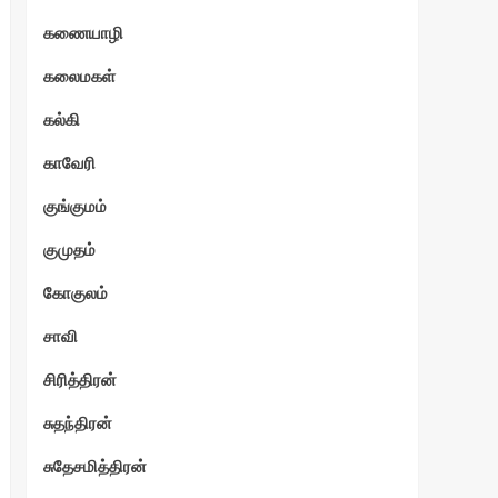
கணையாழி
ேகம்
கலைமகள்
கல்கி
காவேரி
குங்குமம்
குமுதம்
கோகுலம்
சாவி
சிரித்திரன்
சுதந்திரன்
சுதேசமித்திரன்