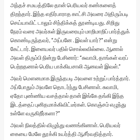
அந்தச் சமயத்திலே தான் பெரியவர் கண்களைத்
திறந்தார். இந்த எதிர்பாராத காட்சி அவரை அதிரும்படி
செய்யாவிட் டாலும் சிந்திக்கத் தூண்டியது. சிறிது
நேரம் வரை அவர்கள் இருவரையும் மாறிமாறிப் பார்த்துக்
கொண்டிருந்தவர், “அப்பனே . இவள் யார்?” என்று
கேட்டார். இளையவர் பதில் சொல்லவில்லை. ஆனால்
அவள் திரும்பி நின்று பேசினார்: “சுவாமி, தாங்கள் வரப்
பெற்றதனால் பெரிய பாக்கியசாலி ஆனவள் இவள்.”
அவர் மௌனமாக இருந்தபடி அவளை உற்றுப் பார்த்தார்.
அப்போதும் அவளே தொடர்ந்து பேசினாள். சுவாமி,
ஏதோ புண்ணிய வசத்தால் தான் இங்கே தங்கி இந்த
இடத்தைப் புனிதமாக்கிவிட்டீர்கள். கொஞ்சம் எழுந்து
உள்ளே வருகிறீர்களா?”
அவள் நிலத்தில் விழுந்து வணங்கினாள். பெரியவர்
கையை மேலே தூக்கி உயர்த்தி ஆசீர்வதித்தார்.