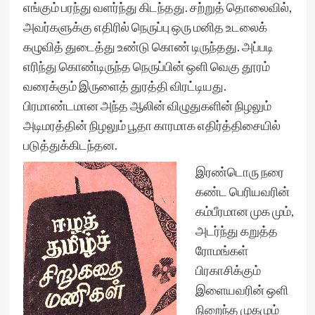
எங்கும் பரந்து வளர்ந்து கிடந்தது. சற்றுத் தொலைவில்,
அவர்களுக்கு எதிரில் நெருப்பு ஒரு மனித உடலைக்
கழுவித் துடைத்து உண்டு கொண் டிருந்தது. அப்படி
எரிந்து கொண்டிருந்த நெருப்பின் ஒளி வெகு தூரம்
வரைக்கும் இருளைத் துரத்தி விரட்டியது.
பிரமாண்டமான அந்த ஆலின் விழுதுகளின் நிழலும்
அடிமரத்தின் நிழலும் பூதா காரமாக எதிர்த்திசையில்
படுத்துக்கிடந்தன.
இரண்டொரு நரை
கண்ட பெரியவரின்
கம்பீரமான முக மும்,
அடர்ந்து கறுத்த
ரோமங்கள்
பிரகாசிக்கும்
இளையவரின் ஒளி
நிறைந்த முகமும்