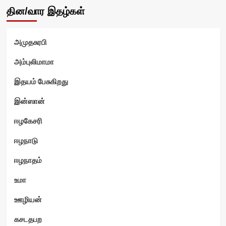
தின/வார இதழ்கள்
அமுதசுரபி
அம்புலிமாமா
இதயம் பேசுகிறது
இன்ஸான்
ஈழகேசரி
ஈழநாடு
ஈழநாதம்
உமா
ஊழியன்
கசடதபற