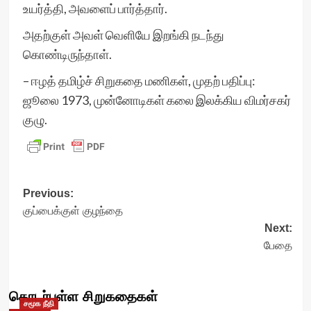
உயர்த்தி, அவளைப் பார்த்தார்.
அதற்குள் அவள் வெளியே இறங்கி நடந்து
கொண்டிருந்தாள்.
– ஈழத் தமிழ்ச் சிறுகதை மணிகள், முதற் பதிப்பு:
ஜூலை 1973, முன்னோடிகள் கலை இலக்கிய விமர்சகர்
குழு.
Post
Previous:
குப்பைக்குள் குழந்தை
navigation
Next:
பேதை
தொடர்புள்ள சிறுகதைகள்
சமூக நீதி