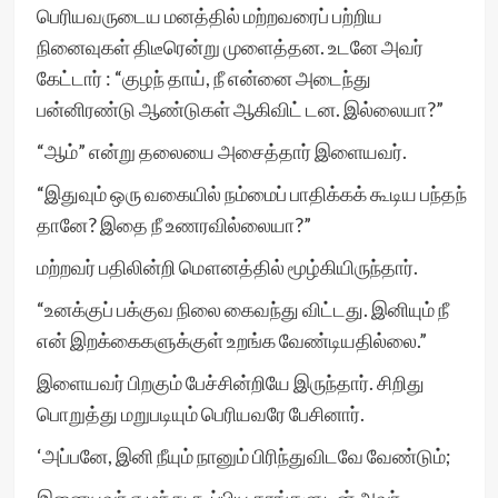
பெரியவருடைய மனத்தில் மற்றவரைப் பற்றிய
நினைவுகள் திடீரென்று முளைத்தன. உடனே அவர்
கேட்டார் : “குழந் தாய், நீ என்னை அடைந்து
பன்னிரண்டு ஆண்டுகள் ஆகிவிட் டன. இல்லையா?”
“ஆம்” என்று தலையை அசைத்தார் இளையவர்.
“இதுவும் ஒரு வகையில் நம்மைப் பாதிக்கக் கூடிய பந்தந்
தானே? இதை நீ உணரவில்லையா?”
மற்றவர் பதிலின்றி மௌனத்தில் மூழ்கியிருந்தார்.
“உனக்குப் பக்குவ நிலை கைவந்து விட்டது. இனியும் நீ
என் இறக்கைகளுக்குள் உறங்க வேண்டியதில்லை.”
இளையவர் பிறகும் பேச்சின்றியே இருந்தார். சிறிது
பொறுத்து மறுபடியும் பெரியவரே பேசினார்.
‘அப்பனே, இனி நீயும் நானும் பிரிந்துவிடவே வேண்டும்;