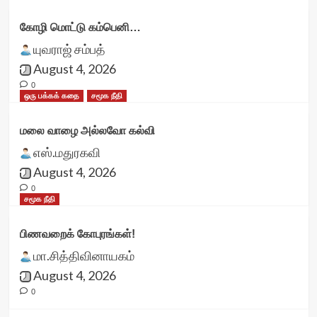
கோழி மொட்டு கம்பெனி…
யுவராஜ் சம்பத்
August 4, 2026
0
ஒரு பக்கக் கதை
சமூக நீதி
மலை வாழை அல்லவோ கல்வி
எஸ்.மதுரகவி
August 4, 2026
0
சமூக நீதி
பிணவறைக் கோபுரங்கள்!
மா.சித்திவினாயகம்
August 4, 2026
0