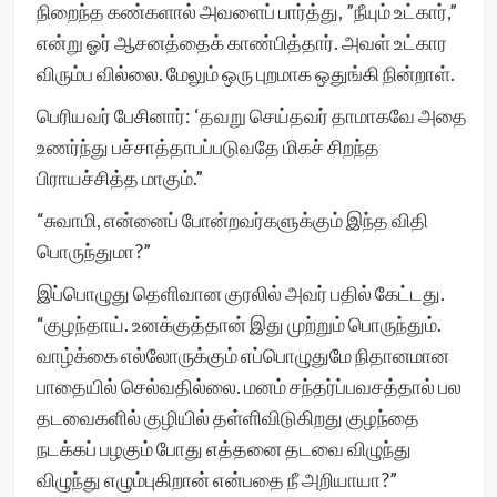
நிறைந்த கண்களால் அவளைப் பார்த்து, ”நீயும் உட்கார்,”
என்று ஓர் ஆசனத்தைக் காண்பித்தார். அவள் உட்கார
விரும்ப வில்லை. மேலும் ஒரு புறமாக ஒதுங்கி நின்றாள்.
பெரியவர் பேசினார்: ‘தவறு செய்தவர் தாமாகவே அதை
உணர்ந்து பச்சாத்தாபப்படுவதே மிகச் சிறந்த
பிராயச்சித்த மாகும்.”
“சுவாமி, என்னைப் போன்றவர்களுக்கும் இந்த விதி
பொருந்துமா?”
இப்பொழுது தெளிவான குரலில் அவர் பதில் கேட்டது.
“குழந்தாய். உனக்குத்தான் இது முற்றும் பொருந்தும்.
வாழ்க்கை எல்லோருக்கும் எப்பொழுதுமே நிதானமான
பாதையில் செல்வதில்லை. மனம் சந்தர்ப்பவசத்தால் பல
தடவைகளில் குழியில் தள்ளிவிடுகிறது குழந்தை
நடக்கப் பழகும் போது எத்தனை தடவை விழுந்து
விழுந்து எழும்புகிறான் என்பதை நீ அறியாயா?”