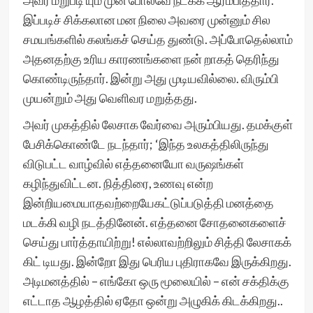
அவர் மறுபடி யும் முன் போலவே நடக்க ஆரம்பித்தார்.
இப்படிச் சிக்கலான மன நிலை அவரை முன்னும் சில
சமயங்களில் கலங்கச் செய்த துண்டு. அப்போதெல்லாம்
அதனதற்கு உரிய காரணங்களை நன் றாகத் தெரிந்து
கொண்டிருந்தார். இன்று அது முடியவில்லை. விரும்பி
முயன்றும் அது வெளிவர மறுத்தது.
அவர் முகத்தில் லேசாக வேர்வை அரும்பியது. தமக்குள்
பேசிக்கொண்டே நடந்தார்; ‘இந்த உலகத்திலிருந்து
விடுபட்ட வாழ்வில் எத்தனையோ வருஷங்கள்
கழிந்துவிட்டன. நித்திரை, உணவு என்ற
இன்றியமையாதவற்றையேகட்டுப்படுத்தி மனத்தை
மடக்கி வழி நடத்தினேன். எத்தனை சோதனைகளைச்
செய்து பார்த்தாயிற்று! எல்லாவற்றிலும் சித்தி லேசாகக்
கிட் டியது. இன்றோ இது பெரிய புதிராகவே இருக்கிறது.
அடிமனத்தில் – எங்கோ ஒரு மூலையில் – என் சக்திக்கு
எட்டாத ஆழத்தில் ஏதோ ஒன்று அழுகிக் கிடக்கிறது..