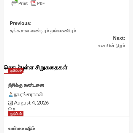
Post
Previous:
தங்கமான வண்டியும் தங்கமணியும்
navigation
Next:
கனவின் நிறம்
தொடர்புள்ள சிறுகதைகள்
குடும்பம்
நீதிக்கு தண்டனை
நா.ரங்கராசன்
August 4, 2026
0
குடும்பம்
உண்மை சுடும்