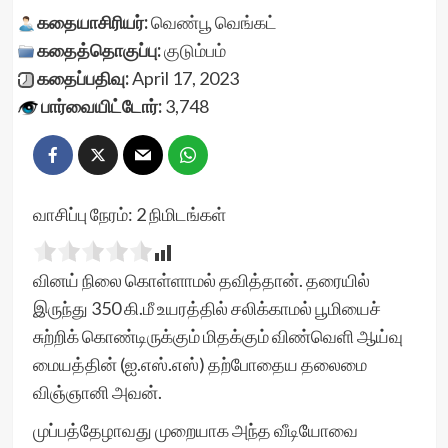
கதையாசிரியர்:
வெண்பூ வெங்கட்
கதைத்தொகுப்பு:
குடும்பம்
கதைப்பதிவு:
April 17, 2023
பார்வையிட்டோர்:
3,748
வாசிப்பு நேரம்:
2
நிமிடங்கள்
வினய் நிலை கொள்ளாமல் தவித்தான். தரையில்
இருந்து 350 கி.மீ உயரத்தில் சலிக்காமல் பூமியைச்
சுற்றிக் கொண்டிருக்கும் மிதக்கும் விண்வெளி ஆய்வு
மையத்தின் (ஐ.எஸ்.எஸ்) தற்போதைய தலைமை
விஞ்ஞானி அவ‌ன்.
முப்பத்தேழாவது முறையாக அந்த வீடியோவை