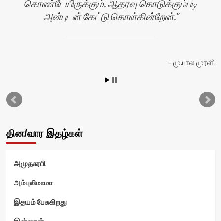
கொண்டேயிருக்கும். ஆதரவு கொடுக்கும்படி
அன்புடன் கேட்டு கொள்கின்றேன்.
யா
மு.பால முரளி
தின/வார இதழ்கள்
அமுதசுரபி
அம்புலிமாமா
இதயம் பேசுகிறது
இன்ஸான்