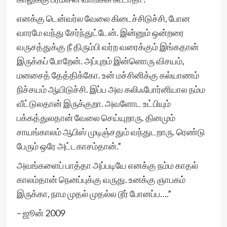
எனக்கு டென்வர்ல வேலை கிடைச்சிடுச்சி, போன
வாரமே வந்து சேர்ந்துட்டேன். இன்னும் ஒன்றரை
வருசத்துக்கு நீ திரும்பி வர்ற வரைக்கும் இங்கதான்
இருக்கப் போறேன். அப்புறம் இன்னொரு விசயம்,
மனசைத் தேத்திக்கோ. உன் மச்சினிக்கு கல்யாணம்
நிச்சயம் ஆயிடுச்சி. இப்ப அவ கலிஃபோர்னியால நம்ம
வீட்டுலதான் இருக்குறா. அவளோட உட்பியும்
பக்கத்துலதான் வேலை செய்யுறாரு. தினமும்
சாயங்காலம் ஆபிஸ் முடிஞ்சதும் வந்துடறாரு. ரெண்டு
பேரும் ஒரே அட்டகாசம்தான்.”
அவங்களைப் பாத்தா அப்படியே எனக்கு நம்ம காதல்
காலம்தான் நெனப்புக்கு வருது. உனக்கு ஞாபகம்
இருக்கா, நாம முதல் முதல்ல டூர் போனப்ப….”
– ஜூன் 2009