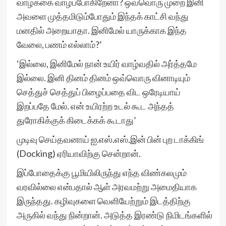
வாழ்க்கை வாழப்போகிறேனா? ஒவ்வொரு முறை இனி
அவளை முத்தமிடும்போதும் இந்தக் காட்சி வந்து
மனதில் அறையாதா. இனிமேல் யாருக்காக‌ இந்த‌
வேலை, ப‌ண‌ம் எல்லாம்?’
‘இல்லை, இனிமேல் நான் உயிர் வாழ்வ‌தில் அர்த்த‌மே
இல்லை. இனி தின‌ம் தின‌ம் ஒவ்வொரு வினாடியும்
செத்துச் செத்துப் பிழைப்ப‌தை விட‌ ஒரேடியாய்
இற‌ப்ப‌தே மேல். என் உயிர‌ற்ற‌ உட‌ல் கூட‌ அந்த‌த்
துரோகிக்குக் கிடைக்க‌க் கூடாது’
முடிவு செய்த‌வ‌னாய் ஐ.எஸ்.எஸ்.இன் பின் புற‌ டாக்கிங்
(Docking) ஏரியாவிற்கு சென்றான்.
இப்போதைக்கு பூமியிலிருந்து எந்த விண்கலமும்
வரவில்லை என்பதால் ஆள் அரவமற்று அமைதியாக
இருந்தது. கழிவுகளை வெளியேற்றும் இடத்திற்கு
அருகில் வந்து நின்றான். அடுத்த இரண்டு நிமிடங்களில்