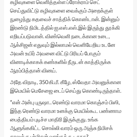
கழிவுகளை வெளித்தள்ள ப்ரோக்ராம் செட்
செய்துவிட்டு கழிவுகளை வைக்கும் அறைக்குள்
நுழைந்து கதவைச் சாத்திக் கொண்டான். இன்னும்
இரண்டு நிமிடத்தில் ஐ.எஸ்.எஸ்.இல் இருந்து தூக்கி
எறியப்படுவான். விண்வெளி நடைக்கான உடை,
ஆக்சிஜன் எதுவும் இல்லாமல் வெளியேறிய உடனே
அவன் உயிர் அவனை விட்டு பிரியப் போகும்
வினாடிக்காகக் கண்களில் நீருடன் காத்திருக்க
ஆரம்பித்தான் வினய்.
அதே விநாடி, 350 கி.மீ. கீழே, ஸ்வேதா அவனுக்கான
இமெயில் மெசேஜை டைப் செய்து கொண்டிருந்தாள்.
“என் அன்பு புருஷா.. ரெண்டு வாரமா கொஞ்சம் பிஸி,
இந்த ரெண்டு வாரமா உனக்கு மெயில்கூட‌ பண்ணாம
பைத்தியம் புடிச்ச மாதிரி இருக்குது. உங்க
ஆளுங்ககிட்ட சொல்லி வாரம் ஒரு அஞ்சு நிமிசக்
காலுக்கு பர்மிசன் வாங்கக் கூடாதா?