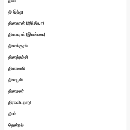
தாய்
தி இந்து
தினகரன் (இந்தியா)
தினகரன் (இலங்கை)
தினக்குரல்
தினத்தந்தி
தினமணி
தினபூமி
தினமலர்
திராவிடநாடு
தீபம்
தென்றல்