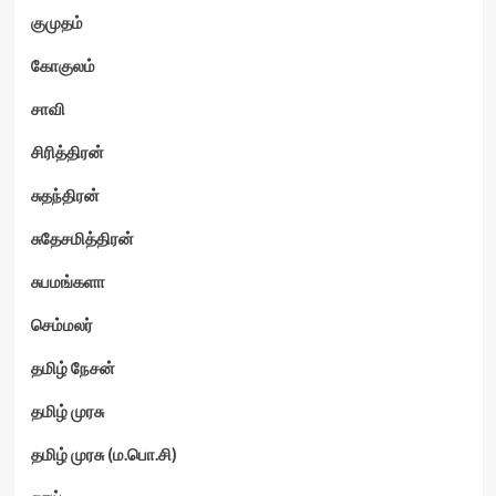
குமுதம்
கோகுலம்
சாவி
சிரித்திரன்
சுதந்திரன்
சுதேசமித்திரன்
சுபமங்களா
செம்மலர்
தமிழ் நேசன்
தமிழ் முரசு
தமிழ் முரசு (ம.பொ.சி)