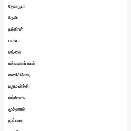
தேனருவி
தேவி
நக்கீரன்
பாக்யா
மங்கை
மங்கையர் மலர்
மணிக்கொடி
மறுமலர்ச்சி
மல்லிகை
முத்தாரம்
முல்லை