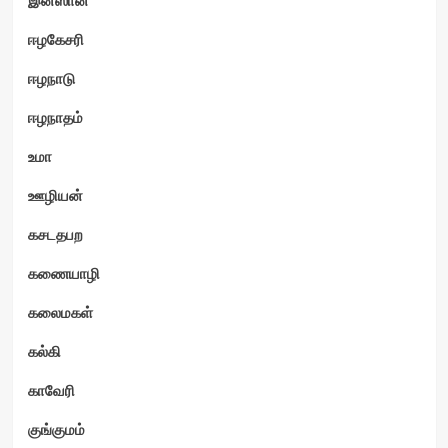
ஈழகேசரி
ஈழநாடு
ஈழநாதம்
உமா
ஊழியன்
கசடதபற
கணையாழி
கலைமகள்
கல்கி
காவேரி
குங்குமம்