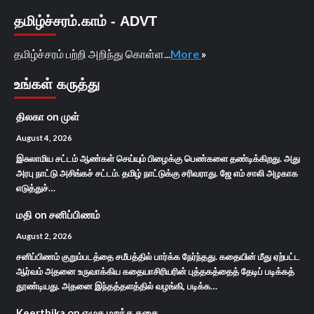
தமிழ்ச்சரம்.காம் - ADVT
தமிழ்ச்சரம் பற்றி அறிந்து கொள்ள...
More
»
உங்கள் கருத்து
திலகா
on
முள்
August 4, 2026
இசுலாமிய சட்டம் ஆண்கள் செய்யும் பிழைக்கு பெண்களை தண்டிக்கிறது. அது
அரபு நாட்டு அசிங்கச் சட்டம். தமிழ் நாட்டுக்கு சரிவராது. ஜே எம் சாலி அழகாக
எடுத்துச்…
மதி
on
சனிப்பிணம்
August 2, 2026
சனிப்பிணம் குறும்படத்தை சமீபத்தில் பார்க்க நேர்ந்தது. கதையின் மீது ஏற்பட்ட
ஆர்வம் அதனை உருவாக்கிய கதையாசிரியரின் புத்தகத்தைத் தேடிப் படிக்கத்
தூண்டியது. அதனை இந்தத்தளத்தில் வழங்கி, படிக்க…
Keerthika
on
எழுத மறந்த கதை