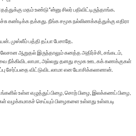
அதற்கு துணை இருப்போர்
தத்துக்கு மதம் உண்டு”ன்னு சிலர் பதிவிட்டிருந்தாங்க.
அத்துணை பேருக்கும் என்
ச்சு கண்டிக்க தக்கது. நீங்க சமூக நல்லிணக்கத்துக்கு எதிரா
மனமார்ந்த நன்றிகள் பல.
ன். முஸ்லீம் பத்தி தப்பா பேசாதே.
அவர்கள் இப்பணியில்
ு லேசான ஆறுதல் இருந்தாலும் கனத்த அதிர்ச்சி, சங்கடம்,
மேலும் பல உயர்வுகளையும்,
திவை நீக்கிவிடலாமா, அல்லது தனது சமூக ஊடகக் கணக்குகள்
வெற்றிகளையும் அடைய
ப்பு சேர்ப்பதை விட்டுவிடலாமா என யோசிக்கலானான்.
ஆண்டவனை
வேண்டுகிறேன். எனது
ங்களில் உள்ள எழுத்துப் பிழை, சொற் பிழை, இலக்கணப் பிழை,
கள் வழக்கமாகச் செய்யும் பிழைகளை உள்ளது உள்ளபடி
வாழ்த்துகள்.