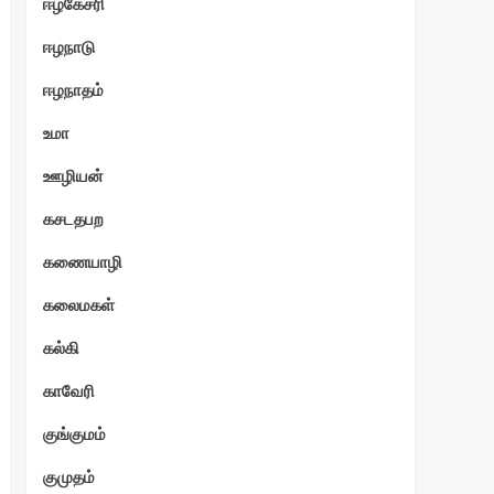
ஈழகேசரி
ஈழநாடு
ஈழநாதம்
உமா
ஊழியன்
கசடதபற
கணையாழி
கலைமகள்
கல்கி
காவேரி
குங்குமம்
குமுதம்