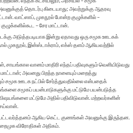
்பற்றவன். எந்தக் கட்சியிலும், அரசியல் – சமூக
அவனுக்குத் தொடர்பு கிடையாது; அவற்றுக்கு ஆதரவு
ட்டான். வாட்ஸாப், முகநூல் போன்ற குழுக்களில் –
ுழுக்களில்கூட – சேர மாட்டான்.
ைக்கு அடுத்தபடியாக இன்று ஏதாவது ஒரு சமூக ஊடகக்
முகநூல், இன்ஸ்டாக்ராம், எக்ஸ் தளம் ஆகியவற்றில்
ள், சாயங்கால வானம் மாதிரி எந்தப் பதிவுகளும் வெளியிடுவது
ூற மாட்டான்; அவனது பிறந்த நாளையும் மறைத்து
ும் சமூக ஊடக நட்பில் சேர்த்துவதில்லை என்பதைக்
களை சமூகப் பயன்பாடுகளுக்கு மட்டுமே பயன்படுத்த
விஷயங்களை மட்டுமே அதில் பதிவிடுவான். மற்றவர்களின்
செய்வான்.
, பட்டவர்த்தனம் ஆகிய கெட்ட குணங்கள் அவனுக்கு இருந்தன.
மறைமுக விரோதிகள் அதிகம்.