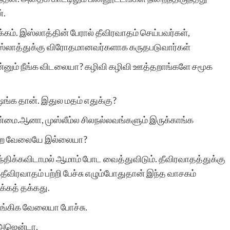
போன்ற சிலர்
்.
கம். இஸ்லாத்தின் பேரால் தீவிரவாதம் செய்பவர்கள்,
ஆசைப்படுவார்கள்.ஆனால்
ஸ்லாத்துக்கு விரோதமானவர்களாக கருதபடுவார்கள்
தனியே நாட்குறிப்பு போல்
 இன்னும் நீங்க விடலையா? கழிவி கழிவி ஊத்தறாங்களே சமூக
எழுதுவதை விட சில
கற்பனைகள் சேர்ந்த கதை
ுஷங்க தான். இதுல மதம் எதுக்கு?
வடிவில் எழுத விழையும்
்மை.ஆனா, முஸ்லீம்ல சிலநல்லவங்களும் இருக்காங்க
எனைப் போன்றவர்களுக்கு
 வேற வேலையே இல்லையா?
ஆதரவு அளித்து ஒரு
திக்கவிடாமல் ஆமாம் போட வைத்துவிடும். தீவிரவாதத்துக்கு
தீவிரவாதம் பற்றி பேச்சு எழும்போதுதான் இந்த வாசகம்
இணையதள மேடை
க்கத் தக்கது.
அமைத்து தந்திருக்கும்
ங்கிக வேலையா போச்சு.
‘சிறுகதை.காம்’ நிறுவனர்,
 அஜென்டா.