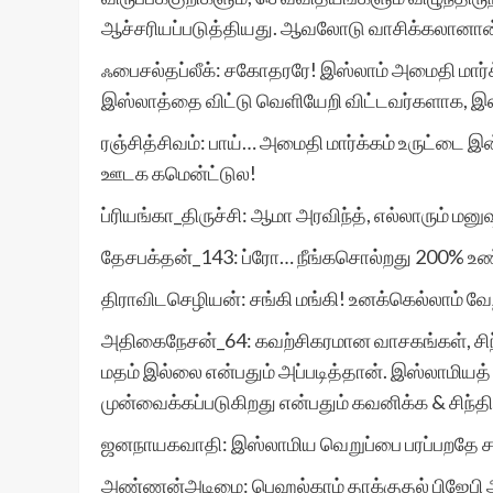
ஆச்சரியப்படுத்தியது. ஆவலோடு வாசிக்கலானான
ஃபைசல்தப்லீக்: சகோதரரே! இஸ்லாம் அமைதி மார்க்
இஸ்லாத்தை விட்டு வெளியேறி விட்டவர்களாக, இ
ரஞ்சித்சிவம்: பாய்… அமைதி மார்க்கம் உருட்டை
ஊடக கமென்ட்டுல!
ப்ரியங்கா_திருச்சி: ஆமா அரவிந்த், எல்லாரும் மன
தேசபக்தன்_143: ப்ரோ… நீங்கசொல்றது 200% உண
திராவிடசெழியன்: சங்கி மங்கி! உனக்கெல்லாம்
அதிகைநேசன்_64: கவற்சிகரமான வாசகங்கள், சிந்
மதம் இல்லை என்பதும் அப்படித்தான். இஸ்லாமியத் 
முன்வைக்கப்படுகிறது என்பதும் கவனிக்க & சிந்தி
ஜனநாயகவாதி: இஸ்லாமிய வெறுப்பை பரப்பறதே ச
அண்ணன்அடிமை: பெஹல்காம் தாக்குதல் பிஜேபி