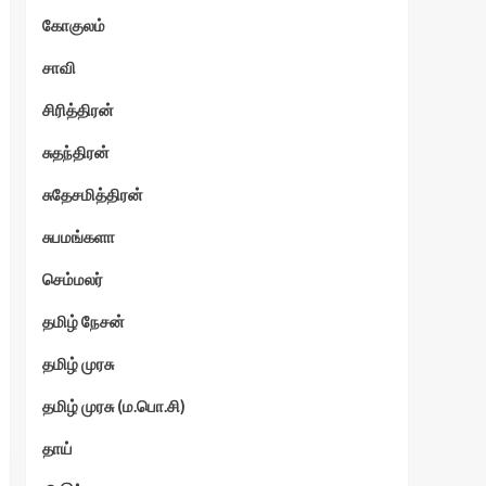
கோகுலம்
ேகம்
சாவி
சிரித்திரன்
சுதந்திரன்
சுதேசமித்திரன்
சுபமங்களா
செம்மலர்
தமிழ் நேசன்
தமிழ் முரசு
தமிழ் முரசு (ம.பொ.சி)
தாய்