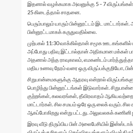
இதனால் வழக்கமாக அவனுக்கு 5 – 7 விருப்பங்கள்த
25 கிடைத்தால் சாதனை.
பெரும்பாலும் யாரும் பின்னூட்டம் இட மாட்டார்கள்
பின்னூட்டமாகக் கருதுவதில்லை.
முற்பகல் 11:30 வாக்கில்தான் சமூக ஊடகங்களில் ப
அப்போது பதிவு இட்டால்தான் அதிகமான மக்கள் பார
அதனால் அந்த ராவுகாலம், எமகண்டம் பார்த்துத்த
மதிய உணவு நேரம் வரை ஒரு விருப்பக்குறியோ, ப
சிறுபான்மைகளுக்கு ஆதரவு என்றால் விருப்பங்களு
பொழிந்து பின்னூட்டங்கள் இடுவார்கள். சிறுபான்
குற்றங்கள், கலவரங்கள், தீவிரவாதம் ஆகியவற்றைக
மாட்டார்கள். சில சமயம் ஒரே ஒரு லைக் வரும். சில 
ஆகப்போகிறது என்று பட்டது. அலுவலகக் கணின
இரவு வீடு திரும்பிய பின் அலைபேசியில் இன்ஸ்டா
விருப்பக்குறிகளும், செவ்விதயங்களும் விழுந்திரு