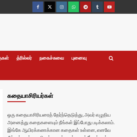
Facebook
Twitter
Instagram
Whatsapp
Telegram
Tumblr
YouTube
தைகள்
த்ரில்லர்
நகைச்சுவை
புனைவு
கதையாசிரியர்கள்
ஒரு கதையாசிரியரைத் தேர்ந்தெடுத்து, அவர் எழுதிய
அனைத்து கதைகளையும் நீங்கள் இப்போது படிக்கலாம்.
இங்கே ஆயிரக்கணக்கான கதைகள் உள்ளன, எனவே