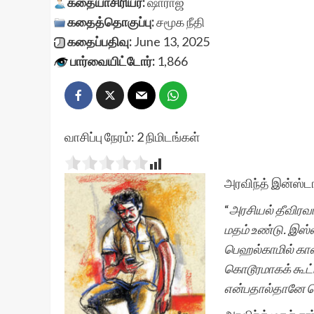
கதையாசிரியர்:
ஷாராஜ்
கதைத்தொகுப்பு:
சமூக நீதி
கதைப்பதிவு:
June 13, 2025
பார்வையிட்டோர்:
1,866
வாசிப்பு நேரம்:
2
நிமிடங்கள்
அரவிந்த் இன்ஸ்டா
“
அரசியல் தீவிரவ
மதம் உண்டு. இஸ்ல
பெஹல்காமில் காஷ
கொடூரமாகக் கூட்
என்பதால்தானே கொ