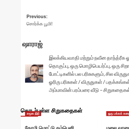
Post
Previous:
சொர்க்க பூமி!
navigation
ஷாராஜ்
இலக்கியவாதி மற்றும் நவீன தாந்த்ரீக 
தொகுப்பு, ஒரு மொழிபெயர்ப்பு, ஒரு 
போட்டிகளில் பல பரிசுகளும், சில விருத
ஓரிரு பரிசுகள் / விருதுகள் / பதக்கங்
அம்மாவின் பரம்பரை வீடு – சிறுகதைக
தொடர்புள்ள சிறுகதைகள்
சமூக நீதி
ஒரு பக்கக் கத
கோழி மொட்டு கம்பெனி…
மலை வாழை