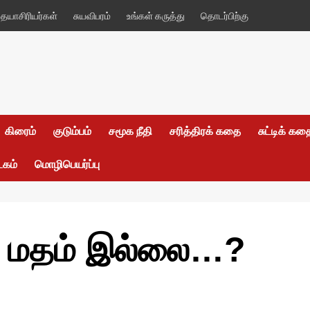
யாசிரியர்கள்
சுயவிபரம்
உங்கள் கருத்து
தொடர்பிற்கு
கிரைம்
குடும்பம்
சமூக நீதி
சரித்திரக் கதை
சுட்டிக் க
டகம்
மொழிபெயர்ப்பு
கு மதம் இல்லை…?