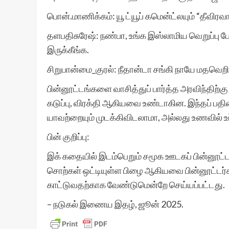
பொன்.மாணிக்கம்: யூ ட்யூப் கமென்ட்லயும் “தீவிரவா
தளபதிசுரேஷ்: நண்பா, உங்க இஸ்லாமிய வெறுப்பு பே
இருக்கீங்க.
சிறுபான்மை_குரல்: நீதான்டா சங்கி நாயே மதவெறிய
பின்னூட்டங்களை வாசித்துப் பார்த்த அரவிந்திற்க
கடுப்பு, விரக்தி ஆகியவை உண்டாகின. இந்தப் ப
யாவற்றையும் முடக்கிவிடலாமா, அல்லது உணவில் உ
பின் குறிப்பு:
இக் கதையில் இடம்பெறும் சமூக ஊடகப் பின்னூட்ட
சொற்கள் ஒட்டியுள்ள பிழை ஆகியவை பின்னூட்டர்
காட்டுவதற்காக வேண்டுமென்றே செய்யப்பட்டது.
– நடுகல் இணைய இதழ், ஜூன் 2025.