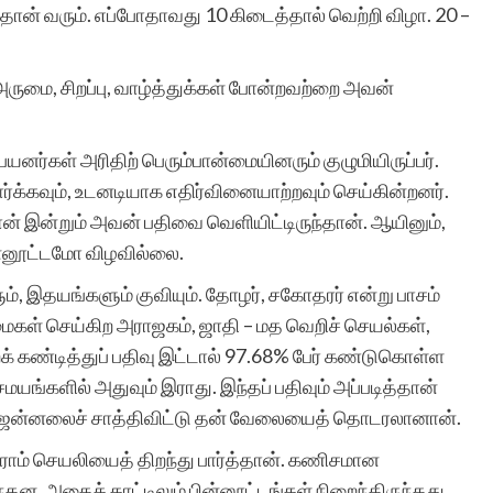
ான் வரும். எப்போதாவது 10 கிடைத்தால் வெற்றி விழா. 20 –
சுயமாக ஏற்படும்
. அருமை, சிறப்பு, வாழ்த்துக்கள் போன்றவற்றை அவன்
எண்ணங்கள் தவிர
யனர்கள் அரிதிற் பெரும்பான்மையினரும் குழுமியிருப்பர்.
மனிதர்களுக்கு வாழ்க்கை
்க்கவும், உடனடியாக எதிர்வினையாற்றவும் செய்கின்றனர்.
அனுபவங்கள் மூலம் நிறைய
ான் இன்றும் அவன் பதிவை வெளியிட்டிருந்தான். ஆயினும்,
ின்னூட்டமோ விழவில்லை.
எண்ணங்களையும், மனதில்
ம், இதயங்களும் குவியும். தோழர், சகோதரர் என்று பாசம்
பதியும் அளவுக்கு சில
மைகள் செய்கிற அராஜகம், ஜாதி – மத வெறிச் செயல்கள்,
நினைவுகளையும்
் கண்டித்துப் பதிவு இட்டால் 97.68% பேர் கண்டுகொள்ள
சமயங்களில் அதுவும் இராது. இந்தப் பதிவும் அப்படித்தான்
உண்டாக்குகிறது.
ி ஜன்னலைச் சாத்திவிட்டு தன் வேலையைத் தொடரலானான்.
இவைகளை எழுத்து
க்ராம் செயலியைத் திறந்து பார்த்தான். கணிசமான
வடிவில் கொண்டு வர என்
ந்தன. அதைக் காட்டிலும் பின்னூட்டங்கள் நிறைந்திருந்தது