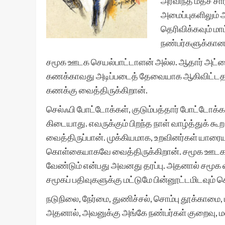
அரவிந்த் மதச் சார
அமைப்புகளிலும் 
தெரிவிக்கவும் மா
நண்பர்களுக்கான க
சமூக ஊடக செயல்பாட்டாளன் அல்ல. ஆதார் அட்ட
கணக்காவது அடிப்படைத் தேவையாக ஆகிவிட்டதால் 
கணக்கு வைத்திருக்கிறான்.
செல்ஃபி போட்டோக்கள், குடும்பத்தார் போட்டோக்க
கிடையாது. எவருக்கும் பிறந்த நாள் வாழ்த்துக் க
வைத்திருப்பான். முக்கியமாக, உறவினர்கள் யாரைய
கொள்கையாகவே வைத்திருக்கிறான். சமூக ஊடகங்
வேண்டும் என்பது அவனது தரப்பு. அதனால் சமூக 
சமூகப் பதிவுகளுக்கு மட்டுமே பின்னூட்டமிடவும் 
நடுநிலை, நேர்மை, துணிச்சல், சொம்பு தூக்காமை
அதனால், அவனுக்கு அங்கே நண்பர்கள் குறைவு, 