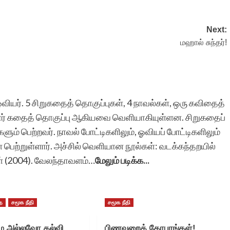
ரா.நீலம
Next:
மஹால் சுந்தர்!
ஓவியர். 5 சிறுகதைத் தொகுப்புகள், 4 நாவல்கள், ஒரு கவிதைத்
சிறார் கதைத் தொகுப்பு ஆகியவை வெளியாகியுள்ளன. சிறுகதைப்
ுகளும் பெற்றவர். நாவல் போட்டிகளிலும், ஓவியப் போட்டிகளிலும்
கள் பெற்றுள்ளார். அச்சில் வெளியான நூல்கள்: வடக்கந்தறயில்
ள் (2004). வேலந்தாவளம்…
மேலும் படிக்க...
ை
சமூக நீதி
சமூக நீதி
 அல்லவோ கல்வி
பிணவறைக் கோபுரங்கள்!