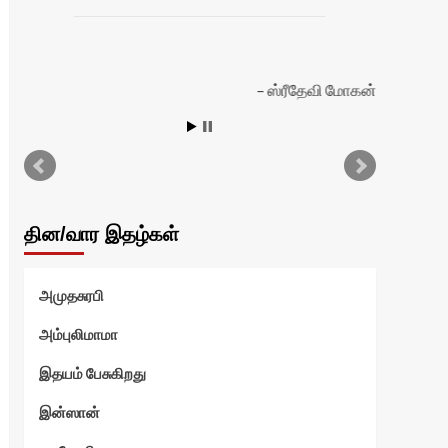
ஸ்ரீதேவி மோகன்
தின/வார இதழ்கள்
அமுதசுரபி
அம்புலிமாமா
இதயம் பேசுகிறது
இன்ஸான்