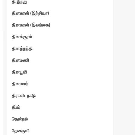
தி இந்து
தினகரன் (இந்தியா)
தினகரன் (இலங்கை)
தினக்குரல்
தினத்தந்தி
தினமணி
தினபூமி
தினமலர்
திராவிடநாடு
தீபம்
தென்றல்
தேனருவி