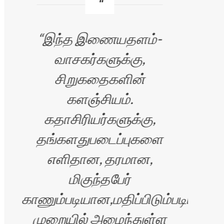
இந்த இணையதளம்-
வாசகர்களுக்கு,
சிறுகதைகளின்
த
களஞ்சியம்.
கதாசிரியர்களுக்கு,
தங்களதுபடைப்புகளை
ச
எளிதான, தரமான,
மிகுந்தபேர்
எழு
காணும்படியான,மதிப்பிடும்படியான
முறையில் அமைந்துள்ள
ப