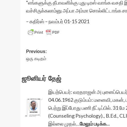
“எங்களுக்கு தீபாவளிக்கு புது டிரஸ் வாங்க வசத
வச்சிருக்கலாம்னு அப்பா அம்மா சொல்லிட்டாங்க ச
– கதிர்ஸ் – நவம்பர் 01-15 2021
Post
Previous:
ஒரு கடிதம்
navigation
ஜூனியர் தேஜ்
இயற்பெயர்: வரதராஜன் அ புனைப்பெயர்:
04.06.1962 குடும்பம்: மனைவி, மகன்,
பெற்று இப்போது பணி நீட்டிப்பில். 31 ம
(Counseling Psychology)., B.Ed., CL
இல்லை முதல்…
மேலும் படிக்க...