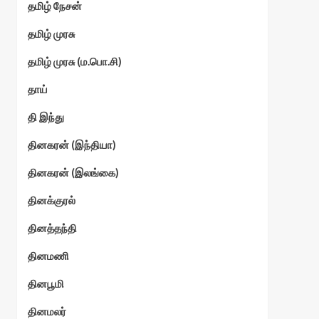
தமிழ் நேசன்
தமிழ் முரசு
தமிழ் முரசு (ம.பொ.சி)
தாய்
தி இந்து
தினகரன் (இந்தியா)
தினகரன் (இலங்கை)
தினக்குரல்
தினத்தந்தி
தினமணி
தினபூமி
தினமலர்