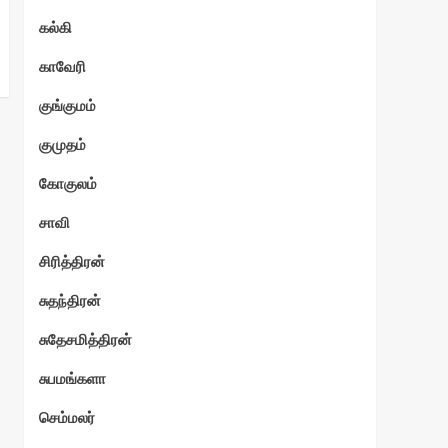
கல்கி
காவேரி
குங்குமம்
குமுதம்
கோகுலம்
சாவி
சிரித்திரன்
சுதந்திரன்
சுதேசமித்திரன்
சுபமங்களா
செம்மலர்