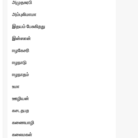
அமுதசுரபி
அம்புலிமாமா
தொட
சன்
இதயம் பேசுகிறது
இன்ஸான்
ஈழகேசரி
ஈழநாடு
ஈழநாதம்
உமா
ஊழியன்
கசடதபற
கணையாழி
கலைமகள்