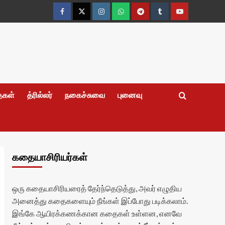
Facebook
Twitter
Instagram
Whatsapp
Telegram
Tumblr
YouTube
தைகள்
த்ரில்லர்
நகைச்சுவை
புனைவு
கதையாசிரியர்கள்
ஒரு கதையாசிரியரைத் தேர்ந்தெடுத்து, அவர் எழுதிய
அனைத்து கதைகளையும் நீங்கள் இப்போது படிக்கலாம்.
இங்கே ஆயிரக்கணக்கான கதைகள் உள்ளன, எனவே