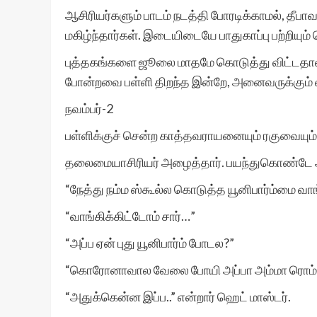
ஆசிரியர்களும் பாடம் நடத்தி போரடிக்காமல், தீபா
மகிழ்ந்தார்கள். இடையிடையே பாதுகாப்பு பற்றியும
புத்தகங்களை ஜூலை மாதமே கொடுத்து விட்டதால், அ
போன்றவை பள்ளி திறந்த இன்றே, அனைவருக்கும் 
நவம்பர்-2
பள்ளிக்குச் சென்ற காத்தவராயனையும் ரகுவையும்
தலைமையாசிரியர் அழைத்தார். பயந்துகொண்டே அவர
“நேத்து நம்ம ஸ்கூல்ல கொடுத்த யூனிபார்ம்மை வாங
“வாங்கிக்கிட்டோம் சார்…”
“அப்ப ஏன் புது யூனிபார்ம் போடல?”
“கொரோனாவால வேலை போயி அப்பா அம்மா ரொம்ப க
“அதுக்கென்ன இப்ப..” என்றார் ஹெட் மாஸ்டர்.