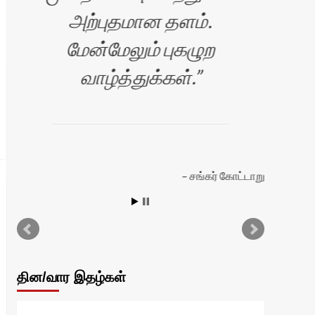
அற்புதமான தளம்.
கொள
மேன்மேலும் புகழுற
தொ
வாழ்த்துக்கள்.
சங்கர் கோட்டாறு
பட
தின/வார இதழ்கள்