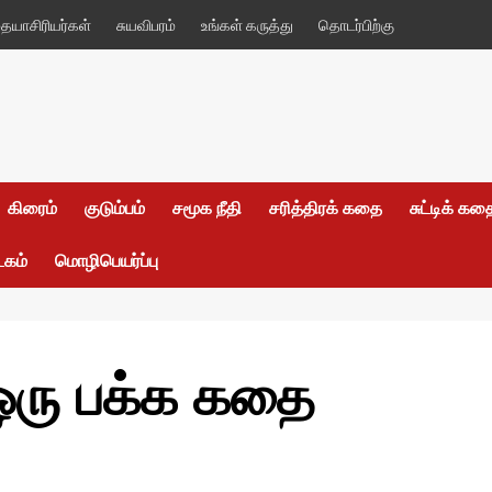
யாசிரியர்கள்
சுயவிபரம்
உங்கள் கருத்து
தொடர்பிற்கு
கிரைம்
குடும்பம்
சமூக நீதி
சரித்திரக் கதை
சுட்டிக் க
டகம்
மொழிபெயர்ப்பு
 ஒரு பக்க கதை