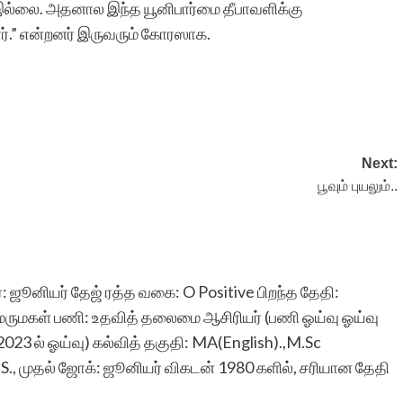
ி இல்லை. அதனால இந்த யூனிபார்மை தீபாவளிக்கு
ார்.” என்றனர் இருவரும் கோரஸாக.
மதிப்புக்குரியவருக்கு,
உங்கள் உயர்ந்த ஒப்பற்ற
பணியினை மனதார
Next:
போற்றுகின்றேன். இதயம்
பூவும் புயலும்..
நிறைந்து
வாழ்த்துகின்றேன். எனது
சிறுகதையை
 ஜூனியர் தேஜ் ரத்த வகை: O Positive பிறந்த தேதி:
பதிவேற்றியமைக்கு மிக்க
 மருமகள் பணி: உதவித் தலைமை ஆசிரியர் (பணி ஓய்வு ஓய்வு
ே 2023 ல் ஓய்வு) கல்வித் தகுதி: MA(English).,M.Sc
மிக்க நன்றிகள். அமுதசுரபி
IS., முதல் ஜோக்: ஜூனியர் விகடன் 1980 களில், சரியான தேதி
–