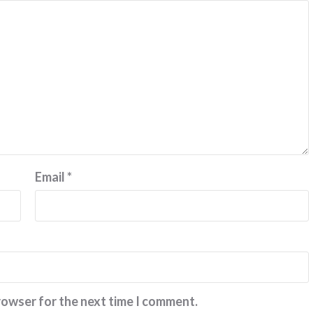
எஸ்.ஜெகதீ
Email
*
rowser for the next time I comment.