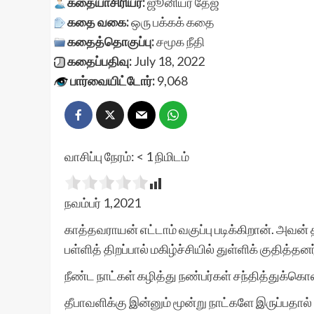
கதையாசிரியர்:
ஜூனியர் தேஜ்
கதை வகை:
ஒரு பக்கக் கதை
கதைத்தொகுப்பு:
சமூக நீதி
கதைப்பதிவு:
July 18, 2022
பார்வையிட்டோர்:
9,068
வாசிப்பு நேரம்:
< 1
நிமிடம்
நவம்பர் 1,2021
காத்தவராயன் எட்டாம் வகுப்பு படிக்கிறான். அவன் தம
பள்ளித் திறப்பால் மகிழ்ச்சியில் துள்ளிக் குதித்தனர
நீண்ட நாட்கள் கழித்து நண்பர்கள் சந்தித்துக்கொ
தீபாவளிக்கு இன்னும் மூன்று நாட்களே இருப்பதால்