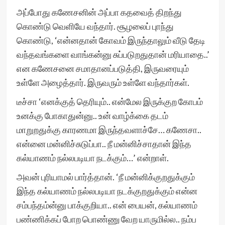
அப்போது கணேசனின் அப்பா கதவைத் திறந்து
கொண்டு வெளியே வந்தார். சூழலைப் புாந்து
கொண்டு, ‘என்னதான் கோவம் இருந்தாலும் வீடு தேடி
வந்தவங்களை வாங்கன்னு சுப்படுறதுதான் மரியாதை..’
என கணேசனை சமாதானப்படுத்தி, இருவரையும்
உள்ளே அழைத்தார். இருவரும் உள்ளே வந்தார்கள்.
டீச்சா ‘எனக்குத் தெரியும்.. என்மேல இருக்குற கோபம்
உனக்கு போகாதுன்னு.. உன் வாழ்க்கை தடம்
மாறுறதுக்கு காரணமா இருந்தவளாச்சே… கணேசா..
என்னை மன்னிச்சுடுப்பா.. நீ மன்னிச்சாதான் இந்த
கல்யாணம் நல்லபடியா நடக்கும்…’ என்றாள்.
அவன் புரியாமல் பார்த்தான். ‘நீ மன்னிக்குறதுக்கும்
இந்த கல்யாணம் நல்லபடியா நடக்குறதுக்கும் என்ன
சம்பந்தம்ன்னு பாக்குறியா.. என் பையன், கல்யாணம்
பண்ணிக்கப் போற பொண்ணு வேற யாருமில்ல.. நம்ப