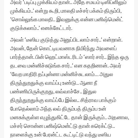
அவர் ‘படிப்பு முக்கியம் தான்.. அதே சமயம் டிஸிப்ளிலும்
முக்கியம்..’ என்று கூறி, மாலதி டீச்சர் பக்கம் திரும்பி,
‘சொல்லுங்க மாலதி.. இவனுக்கு என்ன பனிஷ்மென்ட்
குடுக்கலாம்..’ எனக்கேட்டார்.
அவள் ‘டீஸிய குடுத்து அனுப்பிடலாம் சார்..’ என்றாள்.
அவன், தேன் கொட்டியவனாக நிமிர்ந்து அவளைப்
பார்த்தான். பின் ஹெட்மாஸ்டரிடம் ‘ஸார் சார்.. இந்த ஒரு
தடவை மன்னிச்சுடுங்க சார்..’ என கதறினான். அவர்
‘வேற மாதிரி தப்புன்னா மன்னிச்சுடலாம்… அதுல
திருந்துறதுக்கு வாய்ப்பு உண்டு.. ஆனா நீ
பண்ணியிருக்குறது, லவ்வாச்சே.. இதுல
திருந்துறதுக்கு வாய்ப்பே இல்ல.. சித்ராவ பாக்கும்
போதெல்லாம் அந்த லவ் திரும்பத் திரும்ப உன்
மனசுக்குள்ள எழுந்துகிட்டே தான் இருக்கும்.. அதனால,
மச்சர் சொன்ன பனிஷ்மென்ட்டு தான் கரெக்ட்டு..
நாளைக்கு உன் பேரன்ட்ட கூட்டிட்டு வந்து டீஸிய