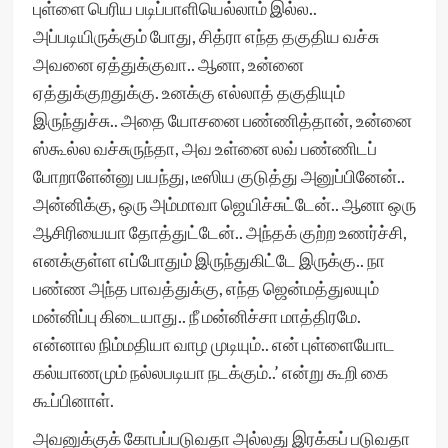
புள்ளை பெரிய படிப்பாளியெல்லாம் இல்ல..
அப்படியிருக்கும் போது, சித்ரா எந்த தகுதிய வச்சு
அவனை ஏத்துக்குவா.. ஆனா, உன்னை
ஏத்துக்குறதுக்கு. உனக்கு எல்லாத் தகுதியும்
இருந்துச்சு.. அதை யோசனை பண்ணித்தான், உன்னை
ஸ்கூல்ல வச்சுருந்தா, அவ உள்னை லவ் பண்ணிடப்
போறாளேன்னு பயந்து, டீஸிய குடுத்து அனுப்பினேன்..
அன்னிக்கு, ஒரு அம்மாவா ஜெயிச்சுட்டேன்.. ஆனா ஒரு
ஆசிரியையா தோத்துட்டேன்.. அந்தக் குற்ற உணர்ச்சி,
எனக்குள்ள எப்போதும் இருந்துகிட்டே இருக்கு.. நா
பண்ண அந்த பாவத்துக்கு, எந்த ஜென்மத்துலயும்
மன்னிப்பு கிடையாது.. நீ மன்னிச்சா மாத்திரமே.
என்னால நிம்மதியா வாழ முடியும்.. என் புள்ளையோட
கல்யாணமும் நல்லபடியா நடக்கும்..’ என்று கூறி கை
கூப்பினாள்.
அவனுக்குக் கோபப்படுவதா அல்லது இரக்கப் படுவதா