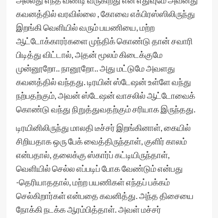
அல்லது எந்த வண்டி வருகிறது என எதுவுமே அவனது
கவனத்தில் வரவில்லை , கோவை எக்பிரஸ்ஸிலிருந்து
இறங்கி வெளியில் வரும் பயணியை, மற்ற
ஆட்டோக்காரர்களை முந்திக் கொண்டு தான் சவாரி
பிடித்து விட்டால், அதன் மூலம் கிடைக்குமே
முன்னூறோ.. நானூறோ.. அது மட்டுமே அவளது
கவனத்தில் வந்தது. டிரயின் ஸ்டேஷன் உள்ளே வந்து
நற்பதற்கும், அவன் ஸ்டேஷன் வாசலில் ஆட்டோவைக்
கொண்டு வந்து நிறுத்துவதற்கும் சரியாக இருந்தது.
டிரயினிலிருந்து மாலதி டீச்சர் இறங்கினாள், கையில்
சிறியதாக ஒரு பேக் வைத்திருந்தாள், குளிர் காலம்
என்பதால், தலைக்கு ஸ்கார்ப் கட்டியிருந்தாள்,
வெளியில் செல்ல எப்படிப் போக வேண்டும் என்பது
-தெரியாததால், மற்ற பயணிகள் எந்தப் பக்கம்
செல்கிறார்கள் என்பதை கவனித்து. அந்த திசையை
நோக்கி நடக்க ஆரம்பித்தாள். அவள் மச்சர்