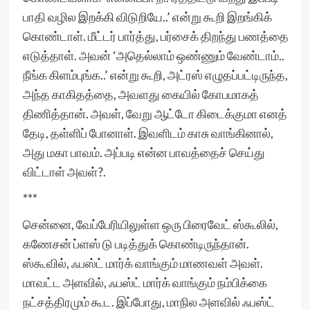
பாதி வழில இறக்கி விடுறியே..’ என்று கூறி இறங்கிக்
கொண்டாள். மீட்டர் பார்த்து, பர்சைக் திறந்து பணத்தை
எடுத்தாள். அவன் ‘அதெல்லாம் ஒண்ணும் வேண்டாம்..
நீங்க கிளம்புங்க..’ என்று கூறி, அட்ரஸ் எழுதப்பட்டிருந்த,
அந்த காகிதத்தை, அவளது கையில் கோபமாகத்
திணித்தான். அவள், வேறு ஆட்டோ கிடைக்குமா எனத்
தேடி, தள்ளிப் போனாள். இவளிடம் காசு வாங்கினால்,
அது மகா பாவம். அப்படி என்ன பாவத்தைச் செய்து
விட்டாள் அவள்?.
***
சென்னை, வேப்பேரியிலுள்ள ஒரு பிரைவேட் ஸ்கூலில்,
கணேசன் ப்ளஸ் டு படித்துக் கொண்டிருந்தான்.
ஸ்கூவில், ஃபஸ்ட் மார்க் வாங்கும் மாணவள் அவள்.
மாவட்ட அளவில், ஃபஸ்ட் மார்க் வாங்கும் நம்பிக்கை
நட்சத்திரமும் கூட. இப்போது, மாநில அளவில் ஃபஸ்ட்