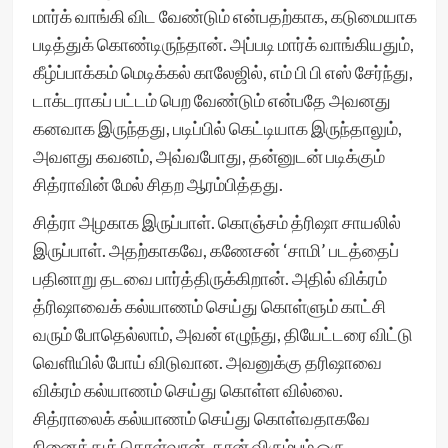
மார்க் வாங்கி விட வேண்டும் என்பதற்காக, கடுமையாக
படித்துக் கொண்டிருந்தான். அப்படி மார்க் வாங்கியதும்,
கீழ்ப்பாக்கம் மெடிக்கல் காலேஜில், எம் பி பி எஸ் சேர்ந்து,
டாக்டராகப் பட்டம் பெற வேண்டும் என்பதே அவனது
கனவாக இருந்தது, படிப்பில் கெட்டியாக இருந்தாலும்,
அவளது கவனம், அவ்வபோது, தன்னுடன் படிக்கும்
சித்ராவின் மேல் சிதற ஆரம்பித்தது.
சித்ரா அழகாக இருப்பாள். கொஞ்சம் த்ரிஷா சாயலில்
இருப்பாள். அதற்காகவே, கணேசன் ‘சாமி’ படத்தைப்
பதினாறு தடவை பார்த்திருக்கிறான். அதில் விக்ரம்
த்ரிஷாவைக் கல்யாணம் செய்து கொள்ளும் காட்சி
வரும் போதெல்லாம், அவன் எழுந்து, தியேட்டரை விட்டு
வெளியில் போய் விடுவான. அவனுக்கு தரிஷாவை
விக்ரம் கல்யாணம் செய்து கொள்ள வில்லை.
சித்ராலைக் கல்யாணம் செய்து கொள்வதாகவே
நினைத்துக் கொள்வான். தான் விரும்பும் ஒரு