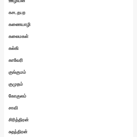
ஊழியன்
கசடதபற
கணையாழி
கலைமகள்
கல்கி
காவேரி
குங்குமம்
குமுதம்
கோகுலம்
சாவி
சிரித்திரன்
சுதந்திரன்