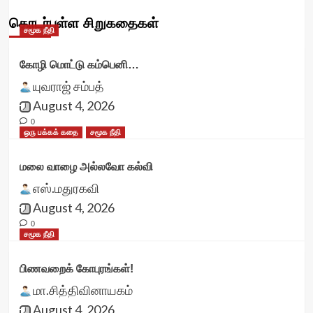
தொடர்புள்ள சிறுகதைகள்
சமூக நீதி
கோழி மொட்டு கம்பெனி…
யுவராஜ் சம்பத்
August 4, 2026
0
ஒரு பக்கக் கதை
சமூக நீதி
மலை வாழை அல்லவோ கல்வி
எஸ்.மதுரகவி
August 4, 2026
0
சமூக நீதி
பிணவறைக் கோபுரங்கள்!
மா.சித்திவினாயகம்
August 4, 2026