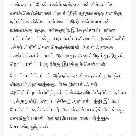
பண்ண மாட்டேன்.. பளீஸ் என்னை மன்னிச்சுடுங்க..’
எனக் கெஞ்சினான். அவள் ‘நீ திருந்துவன்னு எனக்கு
நம்பிக்கை இல்ல.. உன்னை பனிஷ் பண்ணாதான்.
நாளைக்கு மத்த பசங்களும், இதே தப்பைப் பண்ண
மாட்டாங்க…’ என்று கறாராகப் பேசினாள். அவன் ‘ப்ளீஸ்
டீச்சர்.. ப்ளீஸ்..’ என கெஞ்சினான். அவள் அதைக்
கண்டு கொள்ளாமல், அவனது காதைப்பிடித்து திருகி,
ஹெட்மாஸ்ட்டர் ரூமிற்கு இழுத்துச் சென்றாள்.
ஹெட்மாஸ்ட்டரிடம், அந்தக் கடிதத்தை காட்டி, நடந்த
விஷயம் அனைத்தையும் கூறினாள். அவர்
அதிர்ச்சியுடன் பார்த்தார். பின் அவனிடம் ‘ஏம்ப்பா நல்லா
படிக்குற ஸ்டுடண்ட்டாச்சே நீ.. ஏன் உள் புத்தி இப்படிப்
போச்சு..’ எனக் கேட்டார். அவன் என்ன பதில் சொல்வது
என தெரியாமல், அவரையே பாவமாக பார்த்துக்
கொண்டிருந்தான்.