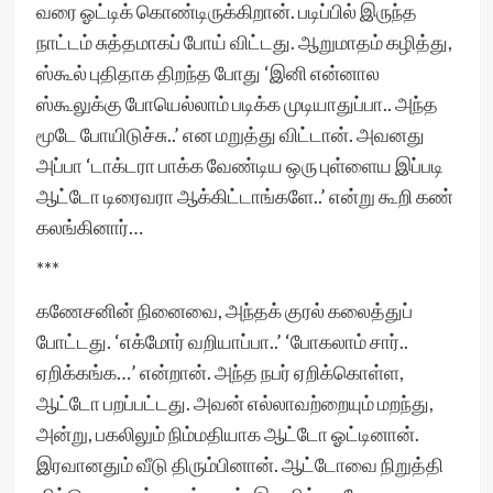
வரை ஓட்டிக் கொண்டிருக்கிறான். படிப்பில் இருந்த
நாட்டம் சுத்தமாகப் போய் விட்டது. ஆறுமாதம் கழித்து,
ஸ்கூல் புதிதாக திறந்த போது ‘இனி என்னால
ஸ்கூலுக்கு போயெல்லாம் படிக்க முடியாதுப்பா.. அந்த
மூடே போயிடுச்சு..’ என மறுத்து விட்டான். அவனது
அப்பா ‘டாக்டரா பாக்க வேண்டிய ஒரு புள்ளைய இப்படி
ஆட்டோ டிரைவரா ஆக்கிட்டாங்களே..’ என்று கூறி கண்
கலங்கினார்…
***
கணேசனின் நினைவை, அந்தக் குரல் கலைத்துப்
போட்டது. ‘எக்மோர் வறியாப்பா..’ ‘போகலாம் சார்..
ஏறிக்கங்க…’ என்றான். அந்த நபர் ஏறிக்கொள்ள,
ஆட்டோ பறப்பட்டது. அவன் எல்லாவற்றையும் மறந்து,
அன்று, பகலிலும் நிம்மதியாக ஆட்டோ ஓட்டினான்.
இரவானதும் வீடு திரும்பினான். ஆட்டோவை நிறுத்தி