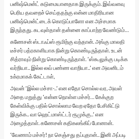
பனிஷ்மென்ட் கடுமையானதாக இருக்கும். இவ்வளவு
பெரிய தவறைச் செய்ததற்கு என்ன மாதிரியான
பனிஷ்மென்ட்டைக் கொடுப்பாளோ என அச்சமாக
இருந்தது. கடவுள்தான் தன்னை காப்பாற்ற வேண்டும்…
கணேசன் ஸ்டாஃப்ஸ் ரூமிற்கு வந்தான். அங்கு மாலதி
டீச்சர் பத்ரகாளியாக நின்று கொண்டிருந்தாள். உடன்
சித்ராவும் நின்று கொண்டிருந்தாள். ‘ஸ்கூலுக்கு படிக்க
வர்றியா.. இல்ல லவ் பண்ண வாறியா..’ என அவனிடம்
உக்ரமாகக் கேட்டாள்,
அவன் ‘இல்ல மச்சா-..’ என எதோ சொல்ல வர, அவள்
அதை மறுத்து ‘என்ன நொள்ள மச்சர்… கேக்குற
கேள்விக்கு பதில் சொல்லாம வேற ஏதோ பேசிகிட்டு
இருக்க.. வா ஹெட்மாஸ்ட்டர் ரூமுக்கு..’ என
அழைத்தாள். கணேசன் கதிகலங்கிப் போனான்.
‘வேணாம் மச்சர்! நா செஞ்சது தப்புதான்.. இனி அப்படி