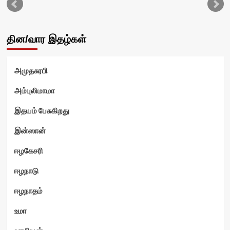
தின/வார இதழ்கள்
அமுதசுரபி
அம்புலிமாமா
இதயம் பேசுகிறது
இன்ஸான்
ஈழகேசரி
ஈழநாடு
ஈழநாதம்
உமா