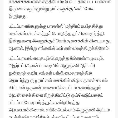
எக்கச்சக்கமாகக் கத்திரிப்பிடி போட்டதால் பட்டப்பாவின்
இரு கைகளும் மூன்று நாட்களுக்கு ‘எஸ்’ போல
இருந்தது.
பட்டப்பா எங்களுக்கு பாலன்ஸ்’ மந்திரம் உபதேசித்து
சைக்கிள் விடக் கற்றுக் கொடுத்த தட்சிணாமூர்த்தி.
இன்று வரை அவனுக்குச் சொந்த சைக்கிள் கிடையாது.
ஆனால், இன்று எங்களில் பலர் கார் வைத்திருக்கிறோம்.
பட்டப்பாவால் எதையும் பொறுத்துக்கொள்ள முடியும்.
அதர்மம் (அவன் பாஷையில் அழுகுணி ஆட்டம்)
ஒன்றைத் தவிர. எங்கள் பள்ளி மைதானத்தில்
தொடர்ந்து ஏழு நாட்கள் சைக்கிள் விடுவதாகச் சவால்
விட்டான் ஒருவன். மாலையில் கூட்டம் கலைந்ததும்
அவன் சைக்கிளை நிறுத்திவிட்டு ஓய்வெடுப்பதைப்
பட்டப்பா வேவு பார்த்துக் கண்டுபிடித்து
அம்பலமாக்கினான். எங்கேயெல்லாம் அழுகுணி ஆட்டம்
நடக்கிறதோ அங்கேயெல்லாம் பட்டப்பா அவதாரம்