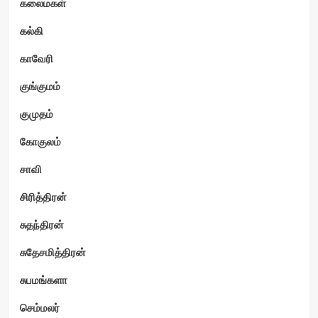
கலைமகள்
கல்கி
காவேரி
குங்குமம்
குமுதம்
கோகுலம்
சாவி
சிரித்திரன்
சுதந்திரன்
சுதேசமித்திரன்
சுபமங்களா
செம்மலர்