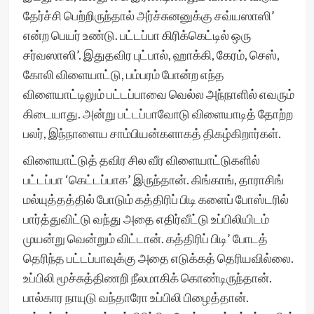
தேர்ச்சி பெற்றிருந்தால் அர்ச்சுனனுக்கு சவ்யஸாஸி’
என்ற பெயர் உண்டு. பட்டப்பா கிரிக்கெட்டில் ஒரு
சர்வஸாஸி’. இதுதவிர புட்பால், ஹாக்கி, கேரம், செஸ்,
கோலி விளையாட்டு, பம்பரம் போன்ற எந்த
விளையாட்டிலும் பட்டப்பாவை வெல்ல அந்நாளில் எவரும்
கிடையாது. அன்று பட்டப்பாவோடு விளையாடித் தோற்ற
பலர், இந்நாளைய சாம்பியன்களாகத் திகழ்கிறார்கள்.
விளையாட்டுத் தவிர சில வீர விளையாட்டுகளில்
பட்டப்பா ‘கெட்டப்பாக’ இருந்தான். கிங்காங், தாராசிங்
மல்யுத்தத்தில் போடும் கத்திரிப் பிடி களைப் போஸ்டரில்
பார்த்துவிட்டு வந்து அதை எதிர்வீட்டு உப்பிலியிடம்
முயன்று வென்றும் விட்டான். கத்திரிப் பிடி’ போடத்
தெரிந்த பட்டப்பாவுக்கு அதை எடுக்கத் தெரியவில்லை.
உப்பிலி மூச்சுத்திணறி நீலமாகிக் கொண்டிருந்தான்.
பால்கார நாயுடு வந்தாரோ உப்பிலி பிழைத்தான்.