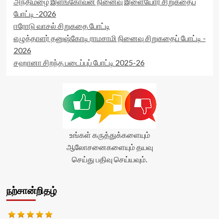
அந்திமழை இளங்கோவன் நினைவு இளையோர் சிறுகதைப்
போட்டி -2026
ஈரோடு வாசல் சிறுகதை போட்டி
எழுத்தாளர் தனுஷ்கோடி ராமசாமி நினைவு சிறுகதைப் போட்டி -
2026
சஹானா சிறந்த படைப்புப் போட்டி 2025-26
உங்கள் கருத்துக்களையும்
ஆலோசனைகளையும் தயவு
செய்து பதிவு செய்யவும்.
நற்சான்றிதழ்