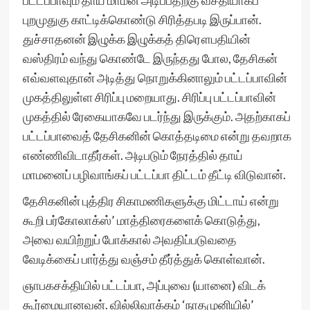
பட்டப்பாவும் தாய் மாமன் அடிப்பதற்கு வசதியாகப்
புறமுதுகு காட்டிக்கொண்டு சிரித்தபடி இருப்பான்.
துச்சாதனன் இழுக்க இழுக்கத் திரௌபதியின்
வஸ்திரம் வந்து கொண்டே இருந்தது போல, தேசிகன்
எவ்வளவுதான் அடித்து நொறுக்கினாலும் பட்டப்பாவின்
முகத்திலுள்ள சிரிப்பு மறையாது. சிரிப்பு பட்டப்பாவின்
முகத்தில் ரேகையாகவே படர்ந்து இருக்கும். அதற்காகப்
பட்டப்பாவைத் தேசிகனின் கொத்தடிமை என்று தவறாக
எண்ணிவிடாதீர்கள். அடிபடும் நேரத்தில் தாய்
மாமனைப் பழிவாங்கப் பட்டப்பா திட்டம் தீட்டி விடுவான்.
தேசிகனின் புத்திர சிகாமணிகளுக்கு மிட்டாய் என்று
கூறி பர்கோலாக்ஸ்’ மாத்திரைகளைக் கொடுத்து,
அவை வயிற்றுப் போக்கால் அவதிப்படுவதை
வேடிக்கைப் பார்த்து வஞ்சம் தீர்த்துக் கொள்வான்.
ஞாபகசக்தியில் பட்டப்பா, அப்புவை (யானை) விடக்
கூர்மையானவன். வில்லிவாக்கம் ‘நாதமுனியில்’