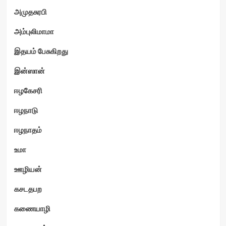
அமுதசுரபி
அம்புலிமாமா
இதயம் பேசுகிறது
இன்ஸான்
ஈழகேசரி
ஈழநாடு
ஈழநாதம்
உமா
ஊழியன்
கசடதபற
கணையாழி