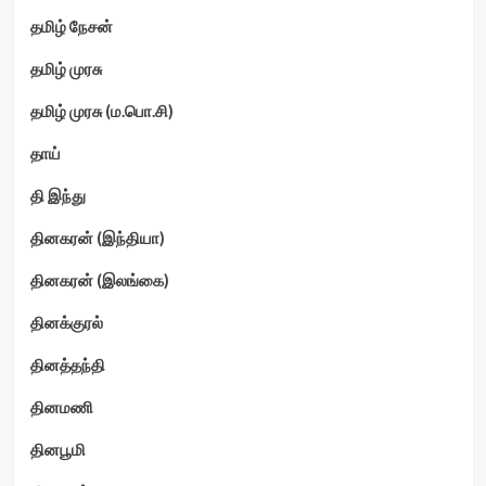
தமிழ் நேசன்
தமிழ் முரசு
தமிழ் முரசு (ம.பொ.சி)
தாய்
தி இந்து
தினகரன் (இந்தியா)
தினகரன் (இலங்கை)
தினக்குரல்
தினத்தந்தி
தினமணி
தினபூமி