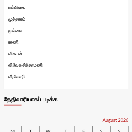
மல்லிகை
முத்தாரம்
முல்லை
ராணி
விகடன்
விவேக சிந்தாமணி
வீரகேசரி
தேதிவாரியாகப் படிக்க
August 2026
M
T
W
T
F
S
S