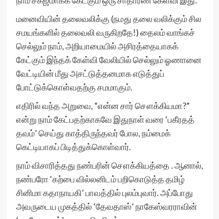
நாம் சகஜமாகக் கேட்கும் ஒரு சாதாரண கேள்வி இது.
மனைவியின் தலைவலிக்கு (நமது தலை வலிக்கும் சில
சமயங்களில் தலைவலி வருகிறதே!) தைலம் வாங்கச்
செல்லும் நாம், அறியாமையில் அசிரத்தையாகக்
கேட்கும் இந்தக் கேள்வி வேலியில் செல்லும் ஓணானை
வேட்டியின் மீது அசட்டுத்தனமாக எடுத்துப்
போட்டுக்கொள்வதற்கு சமமாகும்.
எதிரில் வந்த அறுவை, “என்ன சார் சௌக்கியமா?”
என்று நாம் கேட்பதற்காகவே இதுநாள் வரை ‘பகீரதத்
தவம்’ செய்து காத்திருந்தவர் போல, நம்மைக்
கெட்டியாகப் பிடித்துக்கொள்வார்.
நாம் விசாரித்தது நண்பரின் சௌக்கியத்தை . ஆனால்,
நண்பரோ ‘கற்பை வில்லனிடம் பறிகொடுத்த தமிழ்
சினிமா கதாநாயகி’ பாவத்தில் புலம்புவார். அப்போது
அவருடைய முகத்தில் ‘தேவதாஸ்’ நாகேஸ்வரராவின்