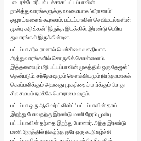
‘டைரக்டோரியல் டச்சாக’ பட்டப்பாவின்
நாசித்துவாரங்களுக்கு உவமையாக ‘வீராணம்’
குழாய்களைக் கூறலாம். பட்டப்பாவின் செவிமடல்களின்
முன்பு கடுக்கன்’ இருந்த இடத்தில், இரண்டு பெரிய
துவாரங்கள் இருக்கின்றன.
பட்டப்பா சர்வரானால் பென்சிலை வசதியாக
அத்துவாரங்களில் சொருகிக் கொள்ளலாம்.
இத்தனையும் மீறி பட்டப்பாவின் முகத்தில் ஒரு தேஜஸ்’
தென்படும். சந்தோஷமும் சௌக்கியமும் நிரந்தரமாகக்
கொப்பளிக்கும் அவனது முகத்தைப் பார்க்கும் போது
சில சமயம் நமக்கே பொறாமை வரும்.
பட்டப்பா ஒரு ஆலிவர் ட்விஸ்ட்’ பட்டப்பாவின் தாய்
இறந்து போவதற்கு இரண்டு மணி நேரம் முன்பு
பட்டப்பாவின் தந்தை இறந்து போனார். அந்த இரண்டு
மணி நேரத்தில் நிகழ்ந்த ஒரே ஒரு சுபநிகழ்ச்சி
பட்டப்பாவின் ஜனனம். தாய் மாமன் தேசிகனின்