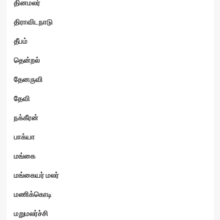
தினமலர்
திராவிடநாடு
தீபம்
தென்றல்
தேனருவி
தேவி
நக்கீரன்
பாக்யா
மங்கை
மங்கையர் மலர்
மணிக்கொடி
மறுமலர்ச்சி