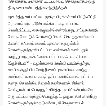
‘சௌக்கிய மன்னன்’ பட்டப்பாவை சென்ற மாதம் ஒரு
திருமண மண்டபத்தில் சந்தித்தேன்.
மூகூர்த்த சாப்பாட்டை மூக்கு பிடிக்கச் சாப்பிட்டுவிட்டு
அதனால் வந்த அசௌக்கியத்தை ஏப்பமாக
வெளியிட்டபடி கை கழுவச் சென்றபோது, பாட்டிகளோடு
போட்டி போட்டுக் கொண்டு பீன்ஸ், கொத்தவரங்காய்
போன்ற கறிகாய்களைப் பதவிசாக நறுக்கிக்
கொண்டிருந்தான் பட்டப்பா. என்னைக் கண்டதும்
எழுந்து வந்தான். “என்ன பட்டப்பா, சௌக்கியமா
இருக்கியா?” – வழக்கமான கேள்வி வாயிலிருந்து.
வாயில் குதப்பிய வெற்றிலைப் புகையிலை கலந்த
வண்ணக் கலவையைத் துப்ப மனமில்லாமல், பட்டப்பா
தனது சௌக்கியத்தைக் கண்களால் ‘சிக்னல்’
செய்தான். எப்பொழுதும் சிரித்த முகம்’ என்பார்களே,
அது பட்டப்பாவுக்குப் பொருந்தும். ஒரு மாதிரி நெளிந்து
கொண்டிருக்கும் உதடுகளோ , விசேஷமான பல்