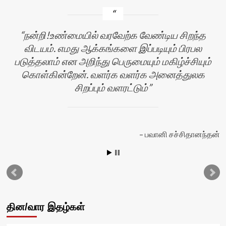
நன்றி!உண்மையில் வரவேற்க வேண்டிய சிறந்த
விடயம். எமது ஆக்கங்களை இப்படியும் பிரபல
படுத்தலாம் என அறிந்து பெருமையும் மகிழ்ச்சியும்
கொள்கின்றேன். வளர்க வளர்க அனைத்துலக
சிறப்பும் வளரட்டும்
தி
பவானி சச்சிதானந்தன்
தின/வார இதழ்கள்