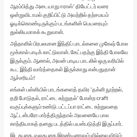
ஆரம்பித்து அடையாறு ஈராஸ்’ தியேட்டர் வரை
ஒன்றுவிடாமல் குறிப்பிட்டு அவற்றில் தற்சமயம்
ஓடிக்கொண்டிருக்கும் படங்களின் பெயரையும்
துல்லியமாகக் கூறுவான்.
அந்நாளில் பிரபலமான இந்திப் பாடல்களை முகேஷ் போல
மூக்கால் பாடிக் காட்டுவான். கேட்பதற்கு இந்தி போலவே
இருக்கும். ஆனால், அவன் பாடிய பாடலில் ஒரு வரியில்
கூட இந்தி வார்த்தைகள் இருக்காது என்பதுதான்
ஆச்சரியம்!
எங்கள் பள்ளியில் பாடங்களைத் தவிர ‘தக்ளி நூற்றல்,
தறி போடுதல், ராட்டை சுற்றுதல்’ போன்ற craft
வகுப்புக்களும் உண்டு. பட்டப்பா ராட்டை சுற்றுவதை
ஆட்டன்பரோ பார்த்திருந்தால் அவனையே பால
காந்தியாகத் தனது படத்தில் பயன்படுத்தி இருப்பார்.
இடது கை, வலது கை இரண்டினாலும் வில்லை விடும்