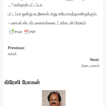
….” என்றான் பட்டப்பா.
பட்டப்பா ஒன்று கூறினால் அது சரியாகத்தானிருக்கும்.
– ஃபைவ் ஸ்டார் பலகாரக்கடை!, விகடன் பிரசுரம்
Post
Previous:
கல்வி
navigation
Next:
அடையாளம்
கிரேஸி மோகன்