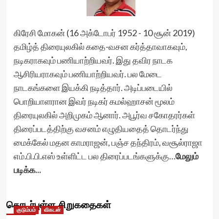
கிரேசி மோகன் (16 அக்டோபர் 1952 - 10 சூன் 2019)
தமிழ்த் திரையுலகில் கதை-வசன கர்த்தாவாகவும்,
நடிகராகவும் பணியாற்றியவர். இது தவிர நாடக
ஆசிரியராகவும் பணியாற்றியவர். பல மேடை
நாடகங்களை இயக்கி நடித்தார். அடிப்படையில்
பொறியாளரான இவர் நடிகர் கமல்ஹாசன் மூலம்
திரையுலகில் அறிமுகம் ஆனார். அபூர்வ சகோதரர்கள்
திரைப்படத்திற்கு வசனம் எழுதியதைத் தொடர்ந்து
மைக்கேல் மதன காமராஜன், பஞ்ச தந்திரம், வசூல்ராஜா
எம்.பி.பி.எஸ் உள்ளிட்ட பல திரைப்படங்களுக்கு…
மேலும்
படிக்க...
தொடர்புள்ள சிறுகதைகள்
குடும்பம்
விகடன்