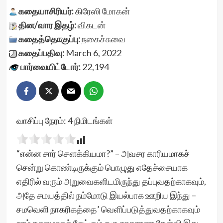
கதையாசிரியர்:
கிரேஸி மோகன்
தின/வார இதழ்:
விகடன்
கதைத்தொகுப்பு:
நகைச்சுவை
கதைப்பதிவு:
March 6, 2022
பார்வையிட்டோர்:
22,194
வாசிப்பு நேரம்:
4
நிமிடங்கள்
“என்ன சார் சௌக்கியமா?” – அவசர காரியமாகச்
சென்று கொண்டிருக்கும் பொழுது எதேச்சையாக
எதிரில் வரும் அறுவைகளிடமிருந்து தப்புவதற்காகவும்,
அதே சமயத்தில் நம்மோடு இயல்பாக ஊறிய இந்து –
சமவெளி நாகரிகத்தை’ வெளிப்படுத்துவதற்காகவும்