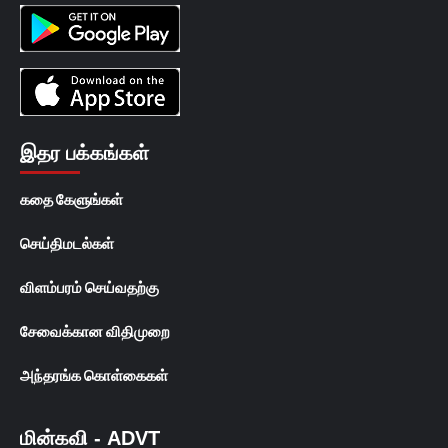
இதர பக்கங்கள்
கதை கேளுங்கள்
செய்திமடல்கள்
விளம்பரம் செய்வதற்கு
சேவைக்கான விதிமுறை
அந்தரங்க கொள்கைகள்
மின்கவி - ADVT