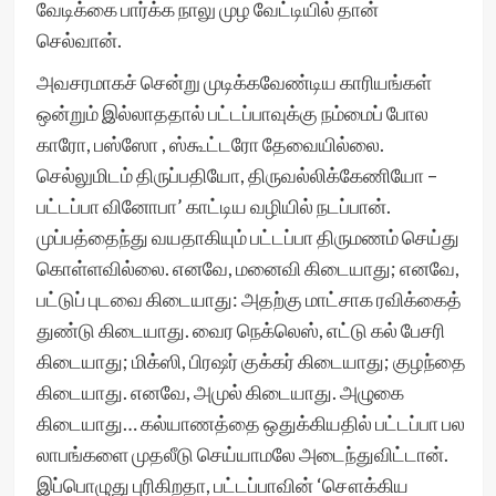
வேடிக்கை பார்க்க நாலு முழ வேட்டியில் தான்
செல்வான்.
அவசரமாகச் சென்று முடிக்கவேண்டிய காரியங்கள்
ஒன்றும் இல்லாததால் பட்டப்பாவுக்கு நம்மைப் போல
காரோ, பஸ்ஸோ , ஸ்கூட்டரோ தேவையில்லை.
செல்லுமிடம் திருப்பதியோ, திருவல்லிக்கேணியோ –
பட்டப்பா வினோபா’ காட்டிய வழியில் நடப்பான்.
முப்பத்தைந்து வயதாகியும் பட்டப்பா திருமணம் செய்து
கொள்ளவில்லை. எனவே, மனைவி கிடையாது; எனவே,
பட்டுப் புடவை கிடையாது: அதற்கு மாட்சாக ரவிக்கைத்
துண்டு கிடையாது. வைர நெக்லெஸ், எட்டு கல் பேசரி
கிடையாது; மிக்ஸி, பிரஷர் குக்கர் கிடையாது; குழந்தை
கிடையாது. எனவே, அமுல் கிடையாது. அழுகை
கிடையாது… கல்யாணத்தை ஒதுக்கியதில் பட்டப்பா பல
லாபங்களை முதலீடு செய்யாமலே அடைந்துவிட்டான்.
இப்பொழுது புரிகிறதா, பட்டப்பாவின் ‘சௌக்கிய