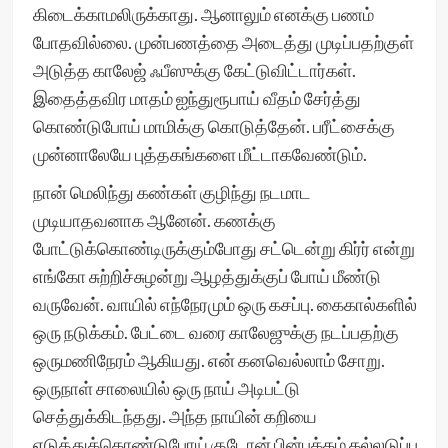
கிடைக்காமலிருக்காது. ஆனாலும் எனக்கு பணம்
போதவில்லை. முன்பணத்தை அடைத்து முடிப்பதற்குள்
அடுத்த காலேஜ் ஃபீஸுக்கு கேட்டுவிட்டார்கள்.
இதைத்தவிர மாதம் ஐந்துரூபாய் வீதம் சேர்த்து
கொண்டுபோய் மாமிக்கு கொடுத்தேன். பரீட்சைக்கு
முன்னாலேயே புத்தகங்களை மீட்டாகவேண்டும்.
நான் மெலிந்து கண்கள் குழிந்து நடமாட
முடியாதவனாக ஆனேன். கணக்கு
போட்டுக்கொண்டிருக்கும்போது சட்டென்று கிர்ர் என்று
எங்கோ சுற்றிச்சுழன்று ஆழத்துக்குப் போய் மீண்டு
வருவேன். வாயில் எந்நேரமும் ஒரு கசப்பு. கைகால்களில்
ஒரு நடுக்கம். பேட்டை வரை காலேஜுக்கு நடப்பதற்கு
ஒருமணிநேரம் ஆகியது. என் கனவெல்லாம் சோறு.
ஒருநாள் சாலையில் ஒரு நாய் அடிபட்டு
செத்துக்கிடந்தது. அந்த நாயின் கறியை
எடுத்துக்கொண்டுபோய் குடோன் பின்பக்கம் கல்லடுப்பு