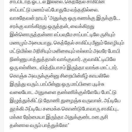
சாப்பிடாத ஓட்டல் இல்லை. கெத்தேல் சாகிபின்
சாப்பாட்டு மணம் எப்போதுமே வந்ததில்லை.
வாசுதேவன் நாயர் ‘அதுக்கு ஒரு கணக்கு இருக்குடே.
சரக்கு வாங்கிறது ஒருத்தன், வைக்கிறது
இன்னொருத்தன்னா எப்பவுமே சாப்பாட்டிலே ருசியும்
மணமும் அமையாது. கெத்தேல் சாகிப்பு மீனும் கோழியும்
மட்டுமில்ல அரிசியும் மளிகையும் எல்லாம் அவரே போயி
நிண்ணு பாத்துத்தான் வாங்குவார். குவாலிட்டியிலே
ஒரு எள்ளிடை வித்தியாசம் இருந்தா வாங்க மாட்டார்.
கொஞ்சு அவருக்குன்னு சிறையின்கீழ் காயலிலே
இருந்து வரும். பாப்பீன்னு ஒரு மாப்பிளை புடிச்சு
வலையோட அதுகளை தண்ணிக்குள்ளேயே போட்டு
இழுத்துக்கிட்டு தோணி துழைஞ்சு வருவான். அப்டியே
தூக்கி அப்டியே சமைக்க கொண்டுபோவாரு சாகிப்பு..
மக்கா நேர்மையா இருந்தா அதுக்குண்டான ருசி
தன்னால வரும் பாத்துக்கோ’