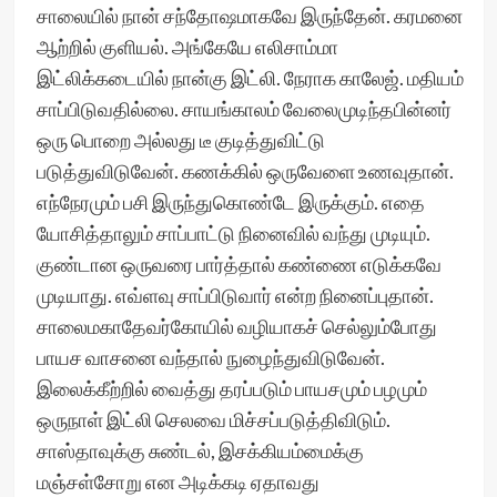
சாலையில் நான் சந்தோஷமாகவே இருந்தேன். கரமனை
ஆற்றில் குளியல். அங்கேயே எலிசாம்மா
இட்லிக்கடையில் நான்கு இட்லி. நேராக காலேஜ். மதியம்
சாப்பிடுவதில்லை. சாயங்காலம் வேலைமுடிந்தபின்னர்
ஒரு பொறை அல்லது டீ குடித்துவிட்டு
படுத்துவிடுவேன். கணக்கில் ஒருவேளை உணவுதான்.
எந்நேரமும் பசி இருந்துகொண்டே இருக்கும். எதை
யோசித்தாலும் சாப்பாட்டு நினைவில் வந்து முடியும்.
குண்டான ஒருவரை பார்த்தால் கண்ணை எடுக்கவே
முடியாது. எவ்ளவு சாப்பிடுவார் என்ற நினைப்புதான்.
சாலைமகாதேவர்கோயில் வழியாகச் செல்லும்போது
பாயச வாசனை வந்தால் நுழைந்துவிடுவேன்.
இலைக்கீற்றில் வைத்து தரப்படும் பாயசமும் பழமும்
ஒருநாள் இட்லி செலவை மிச்சப்படுத்திவிடும்.
சாஸ்தாவுக்கு சுண்டல், இசக்கியம்மைக்கு
மஞ்சள்சோறு என அடிக்கடி ஏதாவது