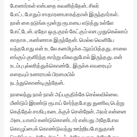
போனார்கள் என்பதை கவனித்தேன். சிலர்
போட்டபோதும் சாதாரணமாகத்தான் இருந்தார்கள்.
நான் கை நடுங்க மூன்று ரூபாயை எடுத்து உள்ளே
போட்டேன். ஏதோ ஒரு குரல் கேட்கும் என முதுகெல்லாம்
காதாக , கண்ணாக இருந்தேன். மெல்ல வெளியே
வந்தபோது என் உடலே கனமிழக்க ஆரம்பித்தது. சாலை
எங்கும் குளிர்ந்த காற்று வீசுவதுபோல் இருந்தது. என்
உடம்பு புல்லரித்துக்கொண்டே இருக்க எவரையும்
எதையும் உணராமல் பிரமையில்
நடந்துகொண்டிருந்தேன்.
நாலைந்து நாள் நான் அப்பகுதிக்கே செல்லவில்லை.
மீண்டும் இரண்டு ரூபாய் சேர்ந்தபோது துணிவு பெற்று
கெத்தேல் சாகிபு கடைக்குச் சென்றேன். அவர் என்னை
அடையாளம் கண்டுகொண்டார் என்பது அதேபோல
கொழுப்பைக் கொண்டுவந்து ஊற்றியபோதுதான்