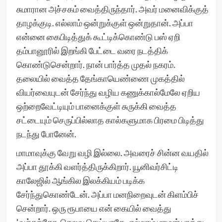
சுமாரான அச்சகம் வைத்திருந்தார். அவர் மனைவிக்குத்
தாழக்குடி. எல்லாம் ஒன்றுக்குள் ஒன்றுதான். அப்பா
என்னை கைபிடித்துக் கூட்டிக்கொண்டு பஸ் ஏறி
தம்பானூரில் இறங்கி பேட்டை வரை நடத்திக்
கொண்டுசென்றார். நான் பார்த்த முதல் நகரம்.
தலையில் வைத்த தேங்காயெண்ணை முகத்தில்
வியர்வையுடன் சேர்ந்து வழிய கணுக்கால்மேலே ஏறிய
ஒற்றைவேட்டியும் பானைக்குள் சுருக்கி வைத்த
சட்டையும் செருப்பில்லாத கால்களுமாக பிரமை பிடித்து
நடந்து போனேன்.
மாமாவுக்கு வேறு வழி இல்லை. அவரைச் சின்ன வயதில்
அப்பா தூக்கி வளர்த்திருக்கிறார். யூனிவர்சிட்டி
காலேஜில் ஆங்கில இலக்கியம் படிக்க
சேர்ந்துகொண்டேன். அப்பா மனநிறைவுடன் கிளம்பிச்
சென்றார். ஒரு ரூபாயை என் கையில் வைத்து