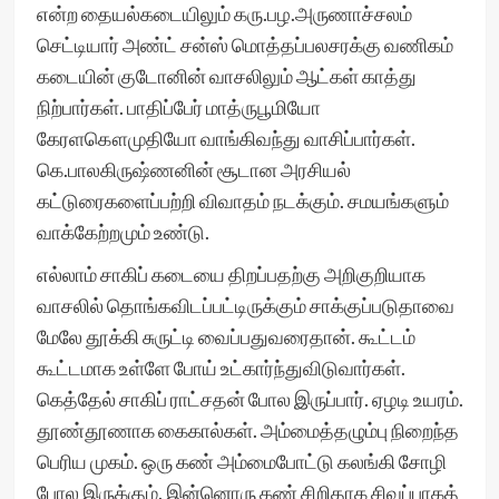
என்ற தையல்கடையிலும் கரு.பழ.அருணாச்சலம்
செட்டியார் அண்ட் சன்ஸ் மொத்தப்பலசரக்கு வணிகம்
கடையின் குடோனின் வாசலிலும் ஆட்கள் காத்து
நிற்பார்கள். பாதிப்பேர் மாத்ருபூமியோ
கேரளகௌமுதியோ வாங்கிவந்து வாசிப்பார்கள்.
கெ.பாலகிருஷ்ணனின் சூடான அரசியல்
கட்டுரைகளைப்பற்றி விவாதம் நடக்கும். சமயங்களும்
வாக்கேற்றமும் உண்டு.
எல்லாம் சாகிப் கடையை திறப்பதற்கு அறிகுறியாக
வாசலில் தொங்கவிடப்பட்டிருக்கும் சாக்குப்படுதாவை
மேலே தூக்கி சுருட்டி வைப்பதுவரைதான். கூட்டம்
கூட்டமாக உள்ளே போய் உட்கார்ந்துவிடுவார்கள்.
கெத்தேல் சாகிப் ராட்சதன் போல இருப்பார். ஏழடி உயரம்.
தூண்தூணாக கைகால்கள். அம்மைத்தழும்பு நிறைந்த
பெரிய முகம். ஒரு கண் அம்மைபோட்டு கலங்கி சோழி
போல இருக்கும். இன்னொரு கண் சிறிதாக சிவப்பாகத்