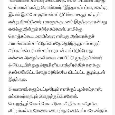
‘வச்சுக்கோ, செலவு செய்யாதே. எல்லாம் மாமன் பாத்து
செய்வான்’ என்று சொன்னார். ’இந்தா சுப்பம்மா, உனக்கு
இவன் இனிமே மருமோன் மட்டுமில்ல. மகனுமாக்கும்’
என்று கிளம்பினார். மாமனுக்கு மனம் இருந்ததா என்பது
எனக்கு இன்றும் சந்தேகம்தான். மாமிக்கு
கொஞ்சம்கூட மனமில்லை என்பது அன்றைக்குச்
சாயங்காலம் சாப்பிடும்போதே தெரிந்தது. எல்லாரும்
அப்பளம் பொரியல் சாம்பாருடன் சாப்பிடும்போது
என்னை அழைக்கவில்லை. சாப்பிட்டு முடித்தபின்னர்
அடுப்படியில் ஒரு அலுமினிய பாத்திரத்தில் எனக்கு
தண்ணீர்விட்ட சோறு அதிலேயே விடப்பட்ட குழம்புடன்
இருந்தது.
அவமானங்களும் பட்டினியும் எனக்குப் பழக்கம்தான்.
எல்லாவற்றையும் பொறுத்துப்போனேன்.
பொறுத்துப்போகப்போக அவை அதிகமாக ஆயின.
வீட்டில் எல்லா வேலைகளையும் நானே செய்ய வேண்டும்.