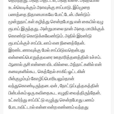
தெரிந்தது. அதே அதட்டல், அதே வசை. அதேபோல
உடல்வெடிக்கும் அளவுக்கு சாப்பாடு. இம்முறை
பணத்தை நிதானமாகவே போட்டேன். மீண்டும்
மூன்றுநாட்கள் கழித்து சென்றபோது என் கையில் ஏழு
ரூபாய் இருந்தது. அன்றுமாலை நான் அதை மாமிக்குக்
கொண்டு கொடுக்கவேண்டும். அதில் இரண்டு
ரூபாய்க்குச் சாப்பிடலாம் என நினைத்தேன்.
இரண்டணாவுக்கு மேல் சாப்பிடுவதென்பது
என்னைப்பொறுத்தவரை ஊதாரித்தனத்தின் உச்சம்.
ஆனால் ருசி என்னை விடவில்லை. அந்நாட்களில் என்
கனவுகளில்கூட கெத்தேல் சாகிப் ஓட்டலின்
மீன்குழம்பும் கோழிப்பொரியலும்தான்
வந்துகொண்டிருந்தன. ஏன் , நோட்டுப்புத்தகத்தின்
பின்பக்கம் ஒரு கவிதைகூட எழுதி வைத்திருந்தேன்.
உட்கார்ந்து சாப்பிட்டு எழுந்து சென்றபோது பணம்
போடாவிட்டால் என்ன என்ற எண்ணம் வந்தது