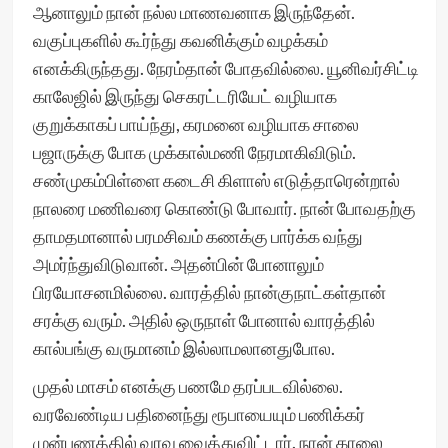
ஆனாலும் நான் நல்ல மாணவனாக இருந்தேன்.
வகுப்புகளில் கூர்ந்து கவனிக்கும் வழக்கம்
எனக்கிருந்தது. நேரம்தான் போதவில்லை. யூனிவர்சிட்டி
காலேஜில் இருந்து செகரட்டரியேட் வழியாக
குறுக்காகப் பாய்ந்து, கரமனை வழியாக சாலை
பஜாருக்கு போக முக்கால்மணி நேரமாகிவிடும்.
சண்முகம்பிள்ளை கடைசி கிளாஸ் எடுத்தாரென்றால்
நாலரை மணிவரை கொண்டு போவார். நான் போவதற்கு
தாமதமானால் பரமசிவம் கணக்கு பார்க்க வந்து
அமர்ந்துவிடுவான். அதன்பின் போனாலும்
பிரயோசனமில்லை. வாரத்தில் நான்குநாட்கள்தான்
சரக்கு வரும். அதில் ஒருநாள் போனால் வாரத்தில்
கால்பங்கு வருமானம் இல்லாமலானதுபோல.
முதல் மாசம் எனக்கு பணமே தரப்படவில்லை.
வரவேண்டிய பதினைந்து ரூபாயையும் பணிக்கர்
முன்பணத்தில் வரவு வைத்துவிட்டார். நான் காலை