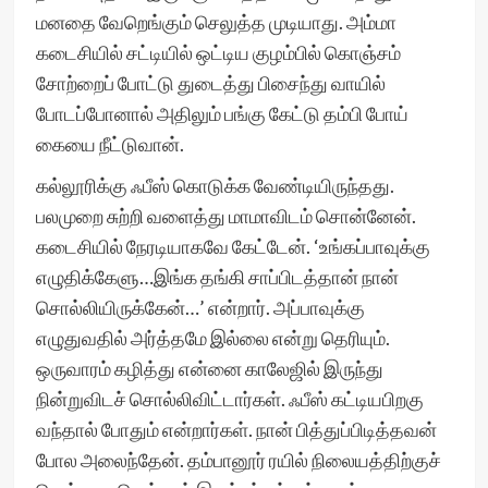
மனதை வேறெங்கும் செலுத்த முடியாது. அம்மா
கடைசியில் சட்டியில் ஒட்டிய குழம்பில் கொஞ்சம்
சோற்றைப் போட்டு துடைத்து பிசைந்து வாயில்
போடப்போனால் அதிலும் பங்கு கேட்டு தம்பி போய்
கையை நீட்டுவான்.
கல்லூரிக்கு ஃபீஸ் கொடுக்க வேண்டியிருந்தது.
பலமுறை சுற்றி வளைத்து மாமாவிடம் சொன்னேன்.
கடைசியில் நேரடியாகவே கேட்டேன். ‘உங்கப்பாவுக்கு
எழுதிக்கேளு…இங்க தங்கி சாப்பிடத்தான் நான்
சொல்லியிருக்கேன்…’ என்றார். அப்பாவுக்கு
எழுதுவதில் அர்த்தமே இல்லை என்று தெரியும்.
ஒருவாரம் கழித்து என்னை காலேஜில் இருந்து
நின்றுவிடச் சொல்லிவிட்டார்கள். ஃபீஸ் கட்டியபிறகு
வந்தால் போதும் என்றார்கள். நான் பித்துப்பிடித்தவன்
போல அலைந்தேன். தம்பானூர் ரயில் நிலையத்திற்குச்