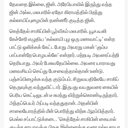
தேவதை இல்லை, ஜின். அரேபியாவில் இருந்து வந்த
ஜின் அல்ல, மலபாரில் ஏதோ கிராமத்தில் பிறந்து
கல்லாயிப்புழையின் தண்ணீர் குடித்த ஜின்.
கெத்தேல் சாகிப்பின் பூர்வீகம் மலபாரில். யூசஃபலி
கேச்சேரி எழுதிய ‘கல்லாயி புழ ஒரு மணவாட்டி’ என்ற
பாட்டு ஒலிக்கக் கேட்டபோது அவரது மகன் ‘ஞம்ம
பாப்பான்றே பொழயல்லே’ என்றார். மற்றபடி அவரைப்பற்றி
தெரியாது. அவர் பேசுவதேயில்லை. அவரை யாராவது
மனவசியம் செய்து பேசவைத்தால்தான் உண்டு.
பஞ்சம்பிழைக்க வந்த குடும்பம். சிறுவயதிலேயே சாகிப்
தெருவுக்கு வந்துவிட்டார். இருபது வயதுவரை கையில்
பெரிய கெட்டிலுடன் டீ சுமந்து விற்றுக்கொண்டிருந்தார்.
அந்தப்பெயர் அப்படி வந்ததுதான். அதன்பின்
சாலையோரத்தில் மீன் பொரித்து விற்க ஆரம்பித்தார்.
மெல்ல சப்பாட்டுக்கடை. ’கெத்தேல் சாகிபின் கையால்
குடிச்ச சாயாவுக்கு பிறகு இன்னைக்கு வரை நல்ல சாயா