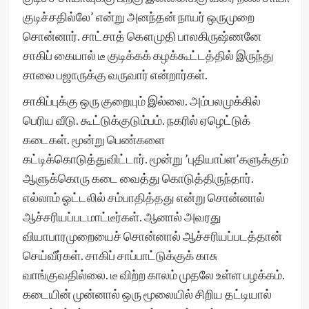
குடிச்சதில்லே’ என்று அனந்தன் நாயர் ஒருமுறை
சொன்னார். சாட்சாத் கௌமுதி பாலகிருஷ்ணனே
சாகிப் கையால் டீ குடிக்கக் கழக்கூட்டத்தில் இருந்து
சாலை பஜாருக்கு வருவார் என்றார்கள்.
சாகிப்புக்கு ஒரு குறையும் இல்லை. அம்பலமுக்கில்
பெரிய வீடு. கூட்டுக்குடும்பம். நகரில் ஏழெட்டுக்
கடைகள். மூன்று பெண்களை
கட்டிக்கொடுத்துவிட்டார். மூன்று ’புதியாப்ள’களுக்கும்
ஆளுக்கொரு கடை வைத்து கொடுத்திருந்தார்.
எல்லாம் ஓட்டலில் சம்பாதித்தது என்று சொன்னால்
ஆச்சரியப்படமாட்டீர்கள். ஆனால் அவரது
வியாபாரமுறையைச் சொன்னால் ஆச்சரியப்படத்தான்
செய்வீர்கள். சாகிப் சாப்பாட்டுக்குக் காசு
வாங்குவதில்லை. டீ விற்ற காலம் முதலே உள்ள பழக்கம்.
கடையின் முன்னால் ஒரு மூலையில் சிறிய தட்டியால்