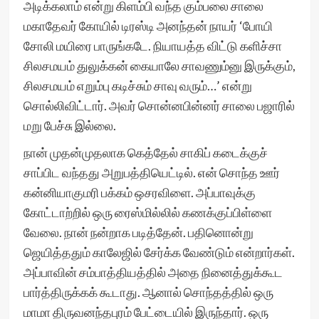
அடிக்கலாம் என்று கிளம்பி வந்த கும்பலை சாலை
மகாதேவர் கோயில் டிரஸ்டி அனந்தன் நாயர் ‘போயி
சோலி மயிரை பாருங்கடே. நியாயத்த விட்டு களிச்சா
சிலசமயம் துலுக்கன் கையாலே சாவணும்னு இருக்கும்,
சிலசமயம் எறும்பு கடிச்சும் சாவு வரும்…’ என்று
சொல்லிவிட்டார். அவர் சொன்னபின்னர் சாலை பஜாரில்
மறு பேச்சு இல்லை.
நான் முதன்முதலாக கெத்தேல் சாகிப் கடைக்குச்
சாப்பிட வந்தது அறுபத்தியெட்டில். என் சொந்த ஊர்
கன்னியாகுமரி பக்கம் ஒசரவிளை. அப்பாவுக்கு
கோட்டாற்றில் ஒரு ரைஸ்மில்லில் கணக்குப்பிள்ளை
வேலை. நான் நன்றாக படித்தேன். பதினொன்று
ஜெயித்ததும் காலேஜில் சேர்க்க வேண்டும் என்றார்கள்.
அப்பாவின் சம்பாத்தியத்தில் அதை நினைத்துக்கூட
பார்த்திருக்கக் கூடாது. ஆனால் சொந்தத்தில் ஒரு
மாமா திருவனந்தபுரம் பேட்டையில் இருந்தார். ஒரு