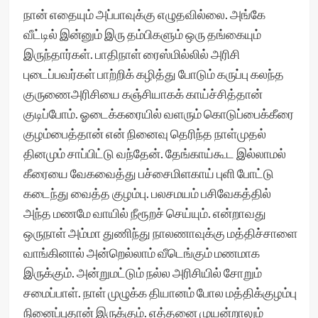
நான் எதையும் அப்பாவுக்கு எழுதவில்லை. அங்கே
வீட்டில் இன்னும் இரு தம்பிகளும் ஒரு தங்கையும்
இருந்தார்கள். பாதிநாள் ரைஸ்மில்லில் அரிசி
புடைப்பவர்கள் பாற்றிக் கழித்து போடும் கருப்பு கலந்த
குருணைஅரிசியை கஞ்சியாகக் காய்ச்சித்தான்
குடிப்போம். ஓடைக்கரையில் வளரும் கொடுப்பைக்கீரை
குழம்பைத்தான் என் நினைவு தெரிந்த நாள்முதல்
தினமும் சாப்பிட்டு வந்தேன். தேங்காய்கூட இல்லாமல்
கீரையை வேகவைத்து பச்சைமிளகாய் புளி போட்டு
கடைந்து வைத்த குழம்பு. பலசமயம் பசிவேகத்தில்
அந்த மணமே வாயில் நீரூறச் செய்யும். என்றாவது
ஒருநாள் அம்மா துணிந்து நாலணாவுக்கு மத்திச்சாளை
வாங்கினால் அன்றெல்லாம் வீடெங்கும் மணமாக
இருக்கும். அன்றுமட்டும் நல்ல அரிசியில் சோறும்
சமைப்பாள். நாள் முழுக்க தியானம் போல மத்திக்குழம்பு
நினைப்புதான் இருக்கும். எத்தனை முயன்றாலும்