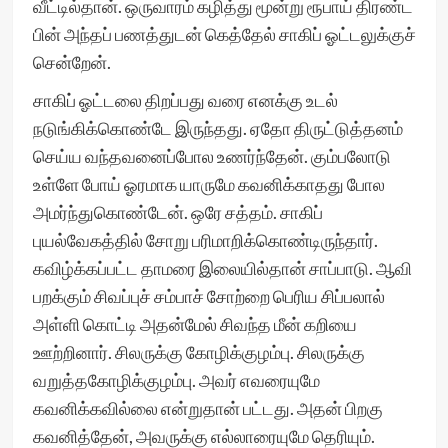
வீட்டில்தான். ஒருவாரம் கழித்து மூன்று ரூபாய் திரண்ட
பின் அந்தப் பணத்துடன் கெத்தேல் சாகிப் ஓட்டலுக்குச்
சென்றேன்.
சாகிப் ஓட்டலை திறப்பது வரை எனக்கு உடல்
நடுங்கிக்கொண்டே இருந்தது. ஏதோ திருட்டுத்தனம்
செய்ய வந்தவனைப்போல உணர்ந்தேன். கும்பலோடு
உள்ளே போய் ஓரமாக யாருமே கவனிக்காதது போல
அமர்ந்துகொண்டேன். ஒரே சத்தம். சாகிப்
புயல்வேகத்தில் சோறு பரிமாறிக்கொண்டிருந்தார்.
கவிழ்க்கப்பட்ட தாமரை இலையில்தான் சாப்பாடு. ஆவி
பறக்கும் சிவப்புச் சம்பாச் சோற்றை பெரிய சிப்பலால்
அள்ளி கொட்டி அதன்மேல் சிவந்த மீன் கறியை
ஊற்றினார். சிலருக்கு கோழிக்குழம்பு. சிலருக்கு
வறுத்தகோழிக்குழம்பு. அவர் எவரையுமே
கவனிக்கவில்லை என்றுதான் பட்டது. அதன் பிறகு
கவனித்தேன், அவருக்கு எல்லாரையுமே தெரியும்.