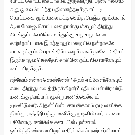
போட்ட கொட்டகையாகவே இருக்கிறது. அன்றெல்லாம்
அது ஓலை வேய்ந்த பதினைந்தடிக்கு எட்டடி
கொட்டகை. மூங்கிலை கட்டி செய்த பெஞ்சு. மூங்கிலால்
ஆன மேஜை. கொட்டகை நான்குபக்கமும் திறந்து
கிடக்கும். வெயில்காலத்துக்கு சிலுசிலுவென
காற்றோட்டமாக இருந்தாலும் மழையில் நன்றாகவே
சாரலடிக்கும். கேரளத்தில் மழைக்காலம்தானே அதிகம்.
இருந்தாலும் கெத்தேல் சாகிபின் ஓட்டலில் எந்நேரமும்
கூட்டமிருக்கும்.
எந்நேரம் என்றா சொன்னேன்? அவர் எங்கே எந்நேரமும்
கடை திறந்து வைத்திருக்கிறார்? மதியம் பன்னிரண்டு
மணிக்கு திறப்பார். மூன்றுமணிக்கெல்லாம்
மூடிவிடுவார். அதன்ப்பின்பு சாயங்காலம் ஏழுமணிக்கு
திறந்து ராத்திரி பத்து மணிக்கு மூடிவிடுவார். காலை
பதினோரு மணிக்கே கடையின் முன்னால்
ஒட்டுத்திண்ணையிலும் எதிர்ப்பக்கம் ரஹ்மத்விலாஸ்