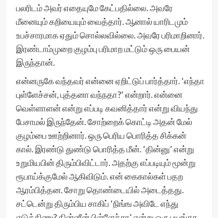
பலரிடம் அவர் எதையுமே கேட்பதில்லை. அவரே
மீனையும் கறியையும் வைத்தார். ஆனால் யாரிடமும்
உபச்சாரமாக ஏதும் சொல்லவில்லை. அவரே பரிமாறினார்.
இரண்டாம்முறை குழம்பு பரிமாற மட்டும் ஒரு பையன்
இருந்தான்.
என்னருகே வந்தவர் என்னை ஏறிட்டுப் பார்த்தார். ‘எந்தா
புள்ளேச்சன், புத்தனா வந்நதா?’ என்றார். என்னை
வெள்ளாளன் என்று எப்படி கவனித்தார் என்று வியந்து
பேசாமல் இருந்தேன். சோற்றைக் கொட்டி அதன் மேல்
குழம்பை ஊற்றினார். ஒரு பெரிய பொரித்த சிக்கன்
கால். இரண்டு துண்டு பொரித்த மீன். ‘தின்னு’ என்று
உறுமியபின் திரும்பிவிட்டார். அதற்கு எப்படியும் மூன்று
ரூபாய்க்குமேல் ஆகிவிடும். என் கைகால்கள் பதற
ஆரம்பித்தன. சோறு தொண்டையில் அடைத்தது.
சட்டென்று திரும்பிய சாகிப் ‘நிங்ங அவிடே எந்து
எடுக்கிணு? தின்னீன் பிள்ளேச்சா’ என்று ஒரு பயங்கர