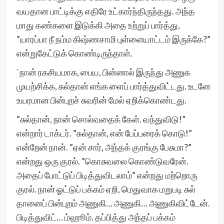
வயதான பாட்டிக்கு எதிரே உட்கார்ந்திருந்தது. அந்த
மாது கண்களை இடுக்கி அதை உற்றுப் பார்த்து,
”யாரப்பா நீ நம்ம கிஷ்ணசாமி புள்ளையாட்டம் இருக்கே?”
என்றுகேட்டுக் கொண்டிருந்தாள்.
`நான் ரகசியமாக, பைய, பின்னால் இருந்து அணுக
முயற்சிக்க, சுல்தான் எங்க ளைப் பார்த்துவிட்டது. உடனே
உயரமான பின்புறச் சுவரின் மேல் ஏறிக்கொண்டது.
”சுல்தான், நான் சொல்வதைக் கேள். வந்துவிடு!”
என்றார் டாக்டர். ”சுல்தான், என் பேப்பரைக் கொடு!”
என்றேன் நான். ”ஏன் சார், அந்தக் குரங்கு பேசுமா?”
என்றது ஒரு குரல். ”கொசுவலை கொண்டுவரேன்.
அதைப் போட்டுப் பிடித்துவிடலாம்” என்றது மற்றொரு
குரல். நான் ஓட்டுப் பக்கம் ஏறி, மெதுவாக மறுபடி சுல்
தானைப் பின்புறம் அணுகி… அணுகி… அணுகிவிட்டேன்.
பிடித்துவிட்… ம்ஹூம். தப்பித்து அந்தப் பக்கம்