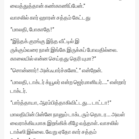
வைத்துத்தான் கண்காணிப்பேன்.”
வாசலில் கார் ஹாரன் சத்தம் கேட்டது
”மாலதி, போகாதே!”
”இந்தக் குரங்கு இந்த வீட்டில் இ
ருக்கும்வரை நான் இங்கே இருக்கப் போவதில்லை.
காலையில் என்ன செய்தது தெரி யுமா?”
”சொன்னார்! அன்ஃபார்ச்சுனேட்” என்றேன்.
”மாலதி, டாக்டர் க்யூலர் என்ற ஜெர்மானியர்….” என்றார்
டாக்டர்.
”பார்த்தாயா, ஆரம்பித்தாகிவிட்டது… டாட்டா!”
மாலதியின் பின்னே நானும் டாக்டரும் தொடர… அவள்
வைராக்கியமாக இறங்கிக் கீழே வந்தாள். வாசலில்
டாக்ஸி இல்லை. வேறு ஏதோ கார் சத்தம்