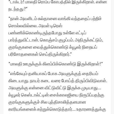
”டாக்டர்! மாலதி ரொம்ப கோபத்தில் இருக்கிறாள். என்ன
நடந்தது?”
”நான் அவளிடம் சுல்தானை வாங்கி வந்ததைப் பற்றிச்
சொல்லவில்லை. அவள் டிரெஸ்
பண்ணிக்கொண்டிருந்தபோது உள்ளே எட்டிப்
பார்த்துவிட்டான். கொஞ்சம் குழப்பம். அதிருக்கட்டும்,
குரங்குகளை வைத்துக்கொண்டு க்யூலர் நிறையப்
பரிசோதனைகள் செய்திருக்கிறார்.”
”மாலதி ஊருக்குக் கிளம்பிக்கொண்டு இருக்கிறாள்!”
”எங்கேயும் தனியாகப் போக அவளுக்குத் தைரியம்
கிடையாது. நாயர் கடை வரை போய்த் திரும்பிவிடுவாள்.
அவளுக்கு என்னை விட்டுவிட்டு இருக்க முடியாது…
க்யூலர் கெஸ்டால்ட்டின் சைக்காலஜியை நிரூபிப்பதற்கு
குரங்குகளுக்குச் சில புத்திசாலித்தனமான
காரியங்களைக் கற்றுக்கொடுத்தார்… உதாரணத்துக்கு