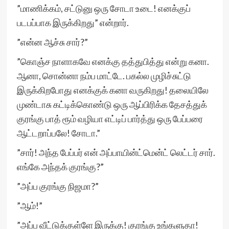
”மாணிக்கம், சட்டுனு ஒரு சோடா உடை! எனக்குப்
படபப்பாக இருக்கிறது” என்றார்.
”என்ன ஆச்சு சார்?”
”கொஞ்ச நாளாகவே எனக்கு தத்துபித்து என்று கனா.
ஆனா, சொன்னா நம்ப மாட்டே. பகல்ல முழிச்சுட்டு
இருக்கிறபோது எனக்குக் கனா வருகிறது! தலையிலே
முண்டாசு கட்டிக்கொண்டு ஒரு ஆப்பிரிக்க தேசத்துக்
குரங்கு பாத் ரூம் வழியா எட்டிப் பார்த்து ஒரு பேப்பரை
ஆட்டறாப்பலே! சோடா.”
”சார்! அந்த பேப்பர் என் அப்பாயின்ட்மென்ட் லெட்டர் சார்.
எங்கே அந்தக் குரங்கு?”
”அப்ப குரங்கு நிஜமா?”
”ஆம்!”
”அப்ப வீட்டுக்குள்ளே இருக்கு! குரங்கு உங்களுதா!