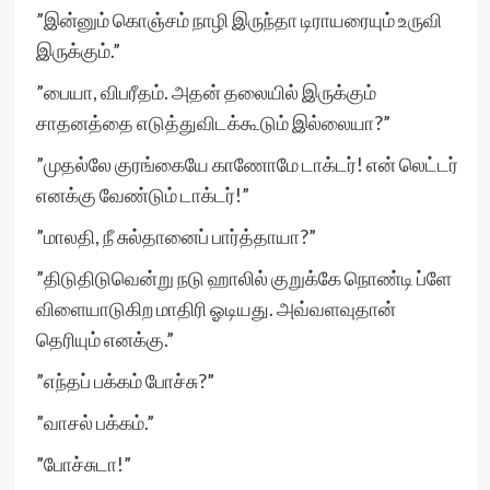
”இன்னும் கொஞ்சம் நாழி இருந்தா டிராயரையும் உருவி
இருக்கும்.”
”பையா, விபரீதம். அதன் தலையில் இருக்கும்
சாதனத்தை எடுத்துவிடக்கூடும் இல்லையா?”
”முதல்லே குரங்கையே காணோமே டாக்டர்! என் லெட்டர்
எனக்கு வேண்டும் டாக்டர்!”
”மாலதி, நீ சுல்தானைப் பார்த்தாயா?”
”திடுதிடுவென்று நடு ஹாலில் குறுக்கே நொண்டி ப்ளே
விளையாடுகிற மாதிரி ஓடியது. அவ்வளவுதான்
தெரியும் எனக்கு.”
”எந்தப் பக்கம் போச்சு?”
”வாசல் பக்கம்.”
”போச்சுடா!”