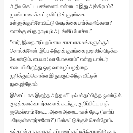
அறிவுகெட்ட பசங்களா! என்னடா இது அக்கிரமம்?
முண்டாசைக் கட்டிவிட்டுக் குரங்கை
உள்ளுக்குள்ளேவிட்டு வேடிக்கை பார்க்கறீங்களா?
எனக்கு சப்த நாடியும் அடங்கிப் போச்சு!”
”சார், இதை அப்புறம் சாவகாசமாக உங்களுக்குச்
சொல்கிறேன். இப்ப அந்தக் குரங்கை முதலில் பிடிக்க
வேண்டும். பையா! வா போகலாம்” என்று டாக்டர்
கடையிலிருந்து ஒரு வாழைப்பழத்தை
முறித்துக்கொள்ள இருவரும் அந்த வீட்டில்
நுழைந்தோம்.
இக்கட்டாக இருந்த அந்த வீட்டில் ஸ்தம்பித்த ஒண்டுக்
குடித்தனக்காரர்களைக் கடந்து, குறிப்பிட்ட பாத்
ரூமெல்லாம் தேடி… அறை அறையாகத் தேடி (‘கார்ப்
பரேஷன்காரர்களோ?’) பின்கட்டுக்குச் சென்றோம்.
சுல்தான் சாதுவாகச் சப்பணம் கட்டிக்கொண்டு ஒரு