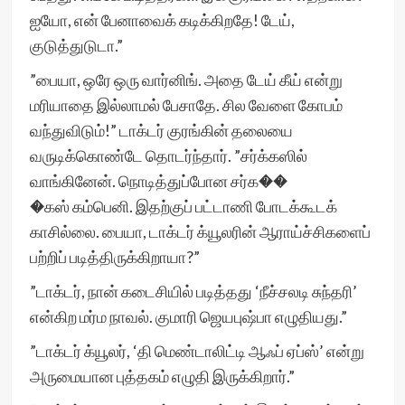
ஐயோ, என் பேனாவைக் கடிக்கிறதே! டேய்,
குடுத்துடுடா.”
”பையா, ஒரே ஒரு வார்னிங். அதை டேய் கீய் என்று
மரியாதை இல்லாமல் பேசாதே. சில வேளை கோபம்
வந்துவிடும்!” டாக்டர் குரங்கின் தலையை
வருடிக்கொண்டே தொடர்ந்தார். ”சர்க்கஸில்
வாங்கினேன். நொடித்துப்போன சர்க��
�கஸ் கம்பெனி. இதற்குப் பட்டாணி போடக்கூடக்
காசில்லை. பையா, டாக்டர் க்யூலரின் ஆராய்ச்சிகளைப்
பற்றிப் படித்திருக்கிறாயா?”
”டாக்டர், நான் கடைசியில் படித்தது ‘நீச்சலடி சுந்தரி’
என்கிற மர்ம நாவல். குமாரி ஜெயபுஷ்பா எழுதியது.”
”டாக்டர் க்யூலர், ‘தி மெண்டாலிட்டி ஆஃப் ஏப்ஸ்’ என்று
அருமையான புத்தகம் எழுதி இருக்கிறார்.”