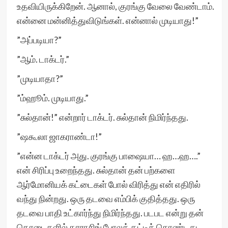
உதவியிருக்கிறேன். ஆனால், குரங்கு வேலை வேண்டாம்.
என்னை மன்னித்துவிடுங்கள். என்னால் முடியாது!”
”அப்படியா?”
”ஆம். டாக்டர்.”
”முடியாதா?”
”ம்ஹூம். முடியாது.”
”சுல்தான்!” என்றார் டாக்டர். சுல்தான் நிமிர்ந்தது.
”ஷகூலா ஜாகராண்டா!”
”என்ன டாக்டர் அது. குரங்கு பாஷையா… ஹ…ஹ….”
என் சிரிப்பு உறைந்தது. சுல்தான் தன் பற்களை
ஆர்மோனியக் கட்டைகள் போல் விரித்து என் எதிரில்
வந்து நின்றது. ஒரு தடவை எம்பிக் குதித்தது. ஒரு
தடவை பாதி உட்கார்ந்து நிமிர்ந்தது. படபட என்று தன்
தொடைகளில் தாராசிங் போலத் தட்டிக் கொண்டது.