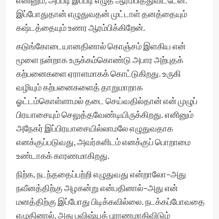
எனினும், அப்படி இப்படி எழுத ஆரம்பித்துவிட்டேன்.
இப்போதுதான் எழுதுவதன் முட்டாள் தனத்தையும்
கஷ்டத்தையும் உணர ஆரம்பிக்கிறேன்.
கடுங்கோடையானதினால் கொஞ்சம் இளகிய என்
மூளை நன்றாக உருக்கம்கொண்டு அபார அற்புதக்
கற்பனைகளை ஏராளமாகக் கொட்டுகிறது. உருகி
வழியும் கற்பனைகளைத் தாறுமாறாக
ஓட்டம்கொள்ளாமல் தடை செய்வதில்தான் என் முழுப்
பிரயாசையும் செலுத்தவேண்டியிருக்கிறது. எனினும்
அநேகர் இப்பிரயாசையில்லாமலே எழுதுவதாக
எனக்குப்படுவது, அவர்களிடம் எனக்குப் பொறாமை
உண்டாகக் காரணமாகிறது.
நிற்க, நடந்ததைப்பற்றி எழுதுவது என்றாலோ–அது
நவீனத்திற்கு அழகன்று என்பதினால்–அது என்
மனத்திற்கு இப்போது பிடிக்கவில்லை. நடக்கப்போவதை
எழுதினால், அது பவிஷ்யத் புராணமாகிவிடும்