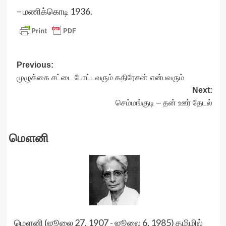
– மணிக்கொடி 1936.
Post
Previous:
முழுக்கை சட்டை போட்டவரும் கதிரேசன் என்பவரும்
navigation
Next:
செம்மங்குடி – தன் ஊர் தேடல்
மௌனி
மௌனி (ஜூலை 27, 1907 - ஜூலை 6, 1985) தமிழில்