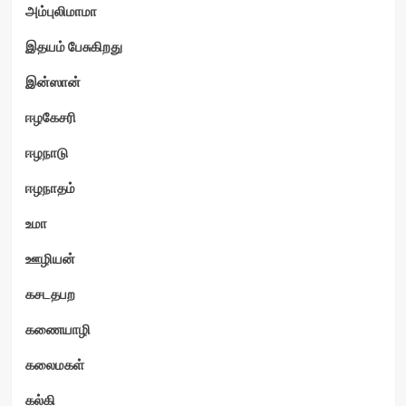
அம்புலிமாமா
இதயம் பேசுகிறது
இன்ஸான்
ஈழகேசரி
ஈழநாடு
ஈழநாதம்
உமா
ஊழியன்
கசடதபற
கணையாழி
கலைமகள்
கல்கி