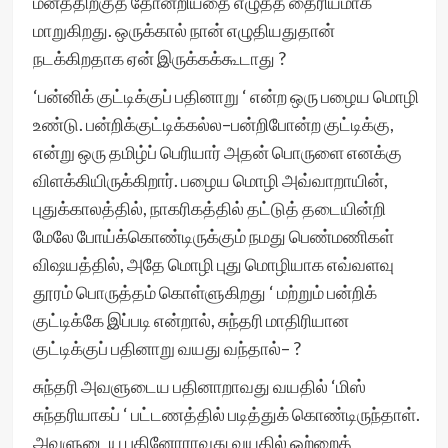
மனத்திற்குத் தோன்றியதை எழுதத் தைரியமாக
மாறுகிறது. ஒருக்கால் நான் எழுதியதுதான்
நடக்கிறதாக ஏன் இருக்கக்கூடாது ?
‘பன்னிக் குட்டிக்குப் பதினாறு ‘ என்ற ஒரு பழைய மொழி
உண்டு. பன்றிக்குட்டிக்கல்ல–பன்றிபோன்ற குட்டிக்கு,
என்று ஒரு தமிழ்ப் பெரியார் அதன் பொருளை எனக்கு
விளக்கியிருக்கிறார். பழைய மொழி அவ்வாறாயின்,
புதுக்காலத்தில், நாகரிகத்தில் தட்டுத் தடையின்றி
மேலே போய்க்கொண்டிருக்கும் நமது பெண்மணிகள்
விஷயத்தில், அதே மொழி புது மொழியாக எவ்வளவு
தூரம் பொருத்தம் கொள்ளுகிறது ‘ மற்றும் பன்றிக்
குட்டிக்கே இப்படி என்றால், சுந்தரி மாதிரியான
குட்டிக்குப் பதினாறு வயது வந்தால்– ?
சுந்தரி அவளுடைய பதினாறாவது வயதில் ‘மிஸ்
சுந்தரியாகப் ‘ பட்டணத்தில் படித்துக் கொண்டிருந்தாள்.
அவளுடைய பதினோராவது வயதில் ஒற்றைத்