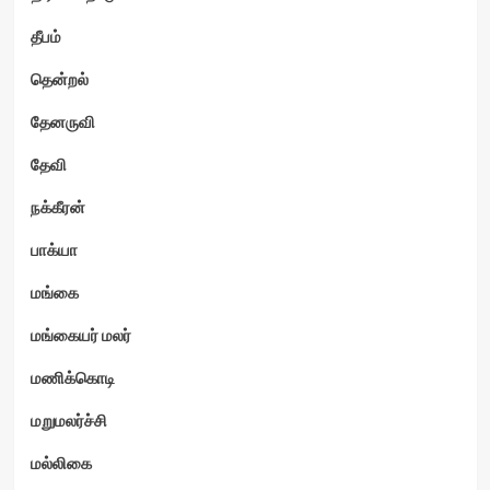
தீபம்
தென்றல்
தேனருவி
தேவி
நக்கீரன்
பாக்யா
மங்கை
மங்கையர் மலர்
மணிக்கொடி
மறுமலர்ச்சி
மல்லிகை