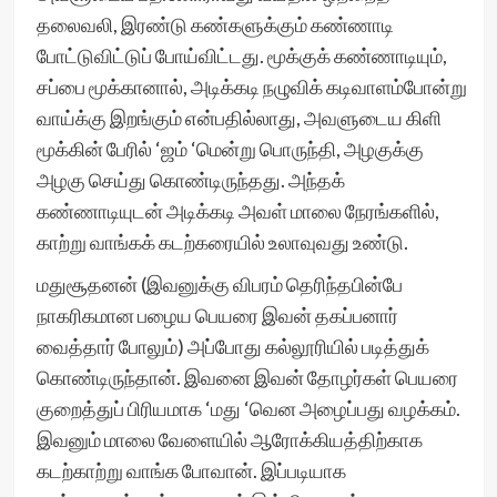
தலைவலி, இரண்டு கண்களுக்கும் கண்ணாடி
போட்டுவிட்டுப் போய்விட்டது. மூக்குக் கண்ணாடியும்,
சப்பை மூக்கானால், அடிக்கடி நழுவிக் கடிவாளம்போன்று
வாய்க்கு இறங்கும் என்பதில்லாது, அவளுடைய கிளி
மூக்கின் பேரில் ‘ஜம் ‘மென்று பொருந்தி, அழகுக்கு
அழகு செய்து கொண்டிருந்தது. அந்தக்
கண்ணாடியுடன் அடிக்கடி அவள் மாலை நேரங்களில்,
காற்று வாங்கக் கடற்கரையில் உலாவுவது உண்டு.
மதுசூதனன் (இவனுக்கு விபரம் தெரிந்தபின்பே
நாகரிகமான பழைய பெயரை இவன் தகப்பனார்
வைத்தார் போலும்) அப்போது கல்லூரியில் படித்துக்
கொண்டிருந்தான். இவனை இவன் தோழர்கள் பெயரை
குறைத்துப் பிரியமாக ‘மது ‘வென அழைப்பது வழக்கம்.
இவனும் மாலை வேளையில் ஆரோக்கியத்திற்காக
கடற்காற்று வாங்க போவான். இப்படியாக