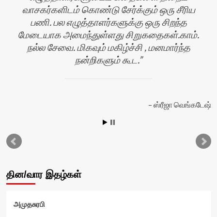
வாசகர்களிடம் கொண்டு சேர்க்கும் ஒரு சீரிய
பணி. பல எழுத்தாளர்களுக்கு ஒரு சிறந்த
மேடையாக அமைந்துள்ளது சிறுகதைகள்.காம்.
நல்ல சேவை. மிகவும் மகிழ்ச்சி , மனமார்ந்த
நன்றிகளும் கூட.
ஸ்ரீஜா வெங்கடேஷ்
ன்
தின/வார இதழ்கள்
அமுதசுரபி