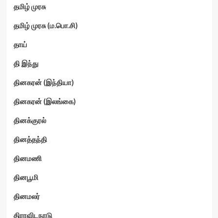
தமிழ் முரசு
தமிழ் முரசு (ம.பொ.சி)
தாய்
தி இந்து
தினகரன் (இந்தியா)
தினகரன் (இலங்கை)
தினக்குரல்
தினத்தந்தி
தினமணி
தினபூமி
தினமலர்
திராவிடநாடு