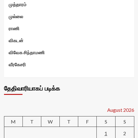
முத்தாரம்
முல்லை
ராணி
விகடன்
விவேக சிந்தாமணி
வீரகேசரி
தேதிவாரியாகப் படிக்க
August 2026
M
T
W
T
F
S
S
1
2