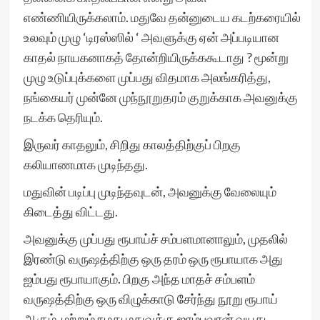
எண்ணியிருக்கலாம். மதுவே தன்னுடைய கடற்கரையில்
உலவும் முழு ‘டிரஸ்ஸில் ‘ அவளுக்கு ஏன் அப்படியான
காதல் நாயகனாகத் தோன்றியிருக்ககூடாது ? மூன்று
முழு உடுப்புக்களை முப்பது விதமாக அலங்கரித்து,
நங்கையர் முன்னே முந்நூறுதரம் குறுக்காக அவனுக்கு
நடக்க தெரியும்.
இருவர் காதலும், சிறிது காலத்திற்குப் பிறகு
கலியாணமாக முடிந்தது.
மதுவின் படிப்பு முடிந்தவுடன், அவனுக்கு வேலையும்
கிடைத்து விட்டது.
அவனுக்கு முப்பது ரூபாய்ச் சம்பளமானாலும், முதலில்
இரண்டு வருஷத்திற்கு ஒரு தரம் ஒரு ரூபாயாக அது
ஐம்பது ரூபாயாகும். பிறகு அந்த மாதச் சம்பளம்
வருஷத்திற்கு ஒரு விழுக்காடு சேர்ந்து நூறு ரூபாய்
ஆகும். மற்றும் நமது மதுவுக்கு ஜாம்பவான் வயது