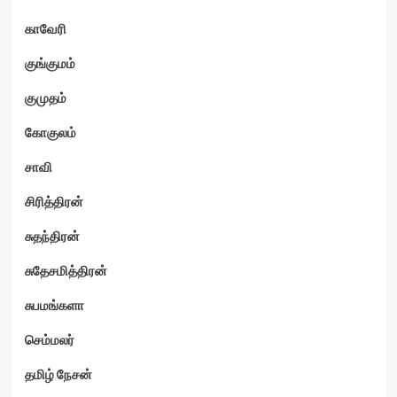
காவேரி
குங்குமம்
குமுதம்
கோகுலம்
சாவி
சிரித்திரன்
சுதந்திரன்
சுதேசமித்திரன்
சுபமங்களா
செம்மலர்
தமிழ் நேசன்