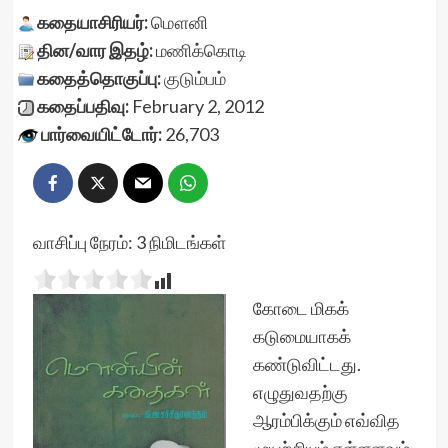
கதையாசிரியர்:
மௌனி
தின/வார இதழ்:
மணிக்கொடி
கதைத்தொகுப்பு:
குடும்பம்
கதைப்பதிவு:
February 2, 2012
பார்வையிட்டோர்:
26,703
வாசிப்பு நேரம்:
3
நிமிடங்கள்
கோடை மிகக்
கடுமையாகக்
கண்டுவிட்டது.
எழுதுவதற்கு
ஆரம்பிக்கும் எவ்வித