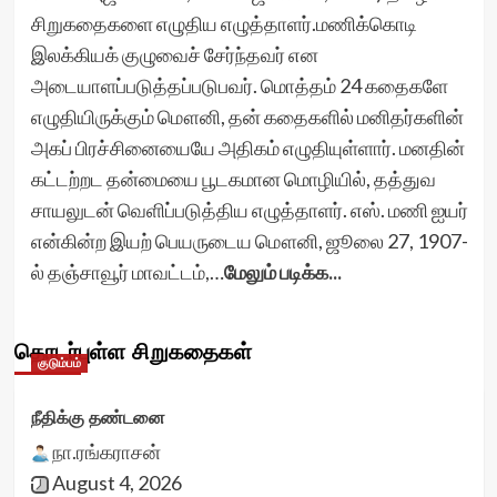
சிறுகதைகளை எழுதிய எழுத்தாளர்.மணிக்கொடி
இலக்கியக் குழுவைச் சேர்ந்தவர் என
அடையாளப்படுத்தப்படுபவர். மொத்தம் 24 கதைகளே
எழுதியிருக்கும் மௌனி, தன் கதைகளில் மனிதர்களின்
அகப் பிரச்சினையையே அதிகம் எழுதியுள்ளார். மனதின்
கட்டற்றட தன்மையை பூடகமான மொழியில், தத்துவ
சாயலுடன் வெளிப்படுத்திய எழுத்தாளர். எஸ். மணி ஐயர்
என்கின்ற இயற் பெயருடைய மௌனி, ஜூலை 27, 1907-
ல் தஞ்சாவூர் மாவட்டம்,…
மேலும் படிக்க...
தொடர்புள்ள சிறுகதைகள்
குடும்பம்
நீதிக்கு தண்டனை
நா.ரங்கராசன்
August 4, 2026