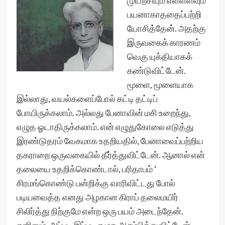
முயற்சியும் எள்ளளவும்
பயனாகாததைப்பற்றி
யோசித்தேன். அதற்கு
இருவகைக் காரணம்
வெகு யுக்தியாகக்
கண்டுவிட்டேன்.
மூளை, மூளையாக
இல்லாது, வயல்களைப்போல் கட்டி தட்டிப்
போயிருக்கலாம். அல்லது பேனாவின் மசி உறைந்து,
எழுத ஓடாதிருக்கலாம். என் எழுதுகோலை எடுத்து
இரண்டுதரம் வேகமாக உதறியதில், பேனாவைப்பற்றிய
தகராறை ஒருவகையில் தீர்த்துவிட்டேன். ஆனால் என்
தலையை உதறிக்கொண்டால், பரிதாபம் ‘
சிரமங்கொண்டு பன்றிக்கு வாரிவிட்டது போல்
படியவைத்த எனது அழகான கிராப் தலைமயிர்
சிலிர்த்து நிற்குமே என்ற ஒரு பயம் அடைந்தேன்.