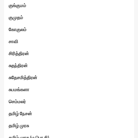
குங்குமம்
குமுதம்
கோகுலம்
சாவி
சிரித்திரன்
சுதந்திரன்
சுதேசமித்திரன்
சுபமங்களா
செம்மலர்
தமிழ் நேசன்
தமிழ் முரசு
தமிழ் முரசு (ம.பொ.சி)