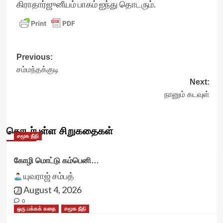
கிராதார்ஜுனீயம் பாகம் ஐந்து தொடரும்.
Post
Previous:
சம்மந்தக்குடி
navigation
Next:
நானும் கடவுள்
தொடர்புள்ள சிறுகதைகள்
சமூக நீதி
கோழி மொட்டு கம்பெனி…
யுவராஜ் சம்பத்
August 4, 2026
0
ஒரு பக்கக் கதை
சமூக நீதி