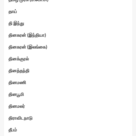
தாய்
தி இந்து
தினகரன் (இந்தியா)
தினகரன் (இலங்கை)
தினக்குரல்
தினத்தந்தி
தினமணி
தினபூமி
தினமலர்
திராவிடநாடு
தீபம்