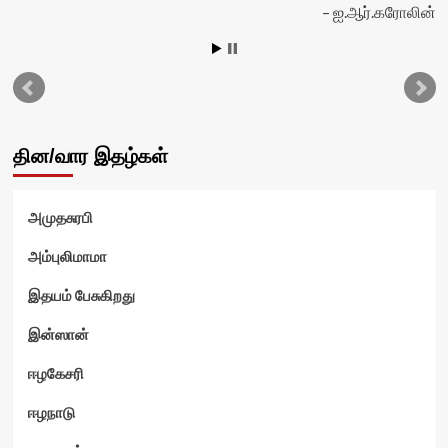
ஐ.ஆர்.கரோலின்
தின/வார இதழ்கள்
அமுதசுரபி
அம்புலிமாமா
இதயம் பேசுகிறது
இன்ஸான்
ஈழகேசரி
ஈழநாடு