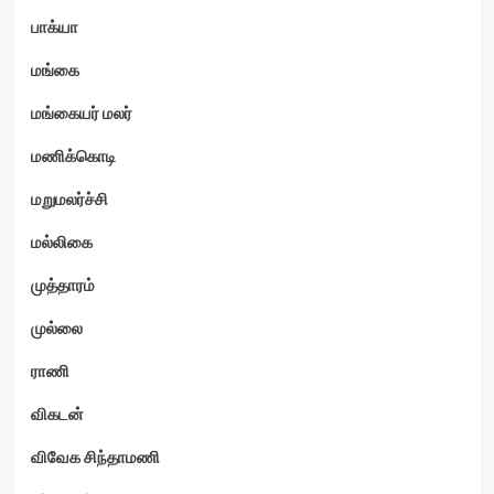
பாக்யா
மங்கை
மங்கையர் மலர்
மணிக்கொடி
மறுமலர்ச்சி
மல்லிகை
முத்தாரம்
முல்லை
ராணி
விகடன்
விவேக சிந்தாமணி