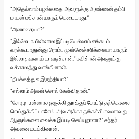
“அதெல்லாம் பழங்கதை. அவளுக்கு அண்ணன் தம்பி
மாமன் மச்சான் யாரும் கெடையாது.”
“அனாதையா?”
“இல்லேடா. பின்னால இப்படியெல்லாம் சங்கடம்
வரக்கூடாதுன்னு ரொம்ப முன்னெச்சரிக்கையா யாரும்
இல்லாதவளாய் டாவடிச்சான்.” பவித்ரன் அவனுக்கு
வக்காலத்து வாங்கினான்.
“நீ பக்கத்துல இருந்தியா?”
“எல்லாம் அவன் சொல் கேள்விதான்.”
“சோமு! உன்னால ஒருத்தி துாக்குப் போட்டு தற்கொலை
செய்துக்கிட்டாளே!…அவ அக்கா தங்கச்சி எவளாவது
ஆளுங்களை வைச்சு இப்படி செய்யுறாளா?” சுந்தர்
அவனை மடக்கினான்.