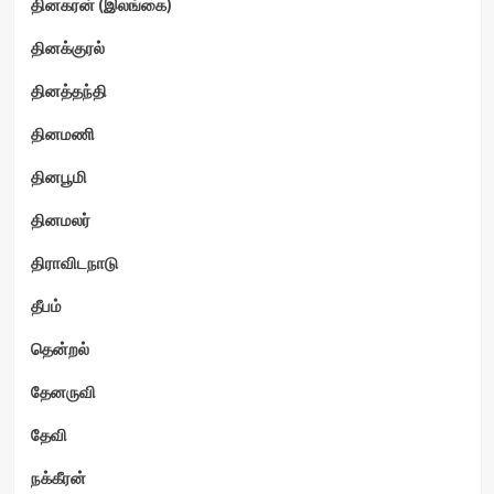
தினகரன் (இலங்கை)
தினக்குரல்
தினத்தந்தி
தினமணி
தினபூமி
தினமலர்
திராவிடநாடு
தீபம்
தென்றல்
தேனருவி
தேவி
நக்கீரன்