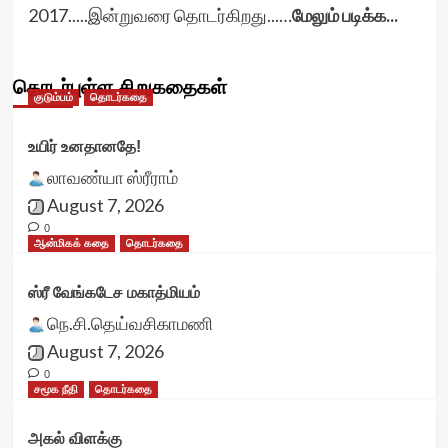
2017.....இன்றுவரை தொடர்கிறது...…
மேலும் படிக்க...
தொடர்புள்ள சிறுகதைகள்
குடும்பம்
தொடர்கதை
உயிர் உனதானதே!
லாவண்யா ஸ்ரீராம்
August 7, 2026
0
ஆன்மிகக் கதை
தொடர்கதை
ஸ்ரீ வேங்கடேச மகாத்மியம்
நெ.சி.தெய்வசிகாமணி
August 7, 2026
0
சமூக நீதி
தொடர்கதை
அகல் விளக்கு