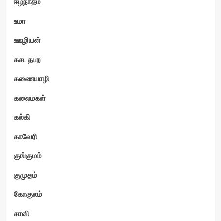
ஈழநாதம்
உமா
ஊழியன்
கசடதபற
கணையாழி
கலைமகள்
கல்கி
காவேரி
குங்குமம்
குமுதம்
கோகுலம்
சாவி