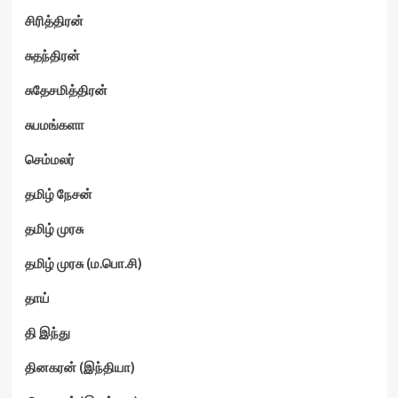
சிரித்திரன்
சுதந்திரன்
சுதேசமித்திரன்
சுபமங்களா
செம்மலர்
தமிழ் நேசன்
தமிழ் முரசு
தமிழ் முரசு (ம.பொ.சி)
தாய்
தி இந்து
தினகரன் (இந்தியா)