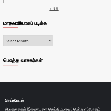
« JUL
மாதவாரியாகப் படிக்க
மொத்த வாசகர்கள்
செய்திமடல்
சிறுகதைகள் இணையதள செய்திமடலைப் பெற்று எப்போதும்