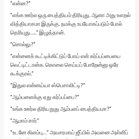
“என்ன?”
“எங்க ஊர்ல ஒரு பைத்தியம் திரியுது. ஆனா அது உளறல்
வித்தியாசமா இருக்கு. நமக்கு உபயோகப்படும் போல்
தெரியுது…..” இழுத்தான்.
“சொல்லு?”
“என்னைக் கூட்டிக்கிட்டுப் போய் என் கர்ப்பப்பையை
வெட்டிட்டான்க. கொலை செய்யப் போறேன்னு ஒரே
கூக்குரல்.”
“இதுல என்னய்யா ஸ்பெசாலிட்டி?”
“ஆம்பளைக்கு ஏது கர்ப்பப்பை?”
“உங்க ஊர்ல திரியறுது ஆம்பளப் பைத்தியமா?”
“ஆமாம் சார்”
“உடனே கிளம்பு…” அவசரமாய் ஜீப்பில் அவனை அள்ளிப்