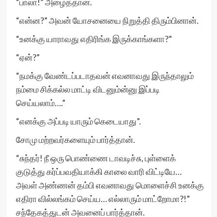
“பாலா!” அழைத்தான்.
“என்ன?” அவன் யோசனையை நிறுத்தி திரும்பினான்.
“உனக்கு யாராவது எதிரிங்க இருக்காங்களா?”
“ஏன்?”
“நமக்கு வேண்டப்படாதவன் எவனாவது இருந்தாலும்
நம்மை சிக்கல்ல மாட்டி விடனும்ன்னு இப்படி
செய்யலாம்….”
“எனக்கு அப்படி யாரும் கெடையாது”.
சோமு மற்றவர்களையும் பார்த்தான்.
“சுந்தர்! நீ ஒரு பொண்ணை டாவடிச்சு, புள்ளைக்
குடுத்து கர்ப்பவதியாக்கி காலை வாரி விட்டியே…
அவள் அண்ணன் தம்பி எவனாவது மொளைச்சி உனக்கு
எதிரா வில்லங்கம் செய்ய… எல்லாரும் மாட்றோமா?!”
சந்தேகத்துடன் அவனைப் பார்த்தான்.