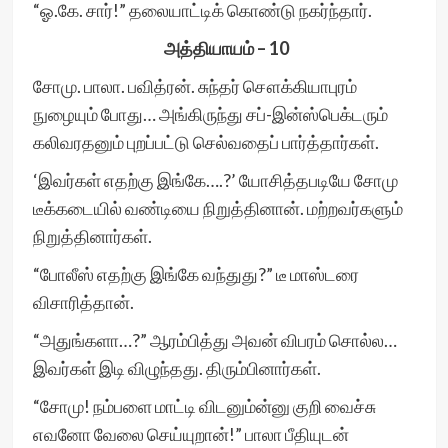
“ஓ.கே. சார்!” தலையாட்டிக் கொண்டு நகர்ந்தார்.
அத்தியாயம் – 10
சோமு. பாலா. பவித்ரன். சுந்தர் சௌக்கியாபுரம்
நுழையும் போது… அங்கிருந்து சப்-இன்ஸ்பெக்டரும்
கலிவரதனும் புறப்பட்டு செல்வதைப் பார்த்தார்கள்.
‘இவர்கள் எதற்கு இங்கே….?’ யோசித்தபடியே சோமு
டீக்கடையில் வண்டியை நிறுத்தினான். மற்றவர்களும்
நிறுத்தினார்கள்.
“போலீஸ் எதற்கு இங்கே வந்துது?” டீ மாஸ்டரை
விசாரித்தான்.
“அதுங்களா…?” ஆரம்பித்து அவன் விபரம் சொல்ல…
இவர்கள் இடி விழுந்தது. திரும்பினார்கள்.
“சோமு! நம்பளை மாட்டி விடனும்ன்னு குறி வைச்சு
எவனோ வேலை செய்யுறான்!” பாலா பீதியுடன்