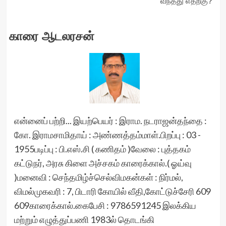
வந்தது எதற்கு?
காரை ஆடலரசன்
என்னைப் பற்றி... இயற்பெயர் : இராம. நடராஜன்தந்தை :
கோ. இராமசாமிதாய் : அண்ணத்தம்மாள்.பிறப்பு : 03 -
1955படிப்பு : பி.எஸ்.சி ( கணிதம் )வேலை : புத்தகம்
கட்டுநர், அரசு கிளை அச்சகம் காரைக்கால்.( ஓய்வு
)மனைவி : செந்தமிழ்ச்செல்விமகன்கள் : நிர்மல்,
விமல்முகவரி : 7, பிடாரி கோயில் வீதி,கோட்டுச்சேரி 609
609காரைக்கால்.கைபேசி : 9786591245 இலக்கிய
மற்றும் எழுத்துப்பணி 1983ல் தொடங்கி