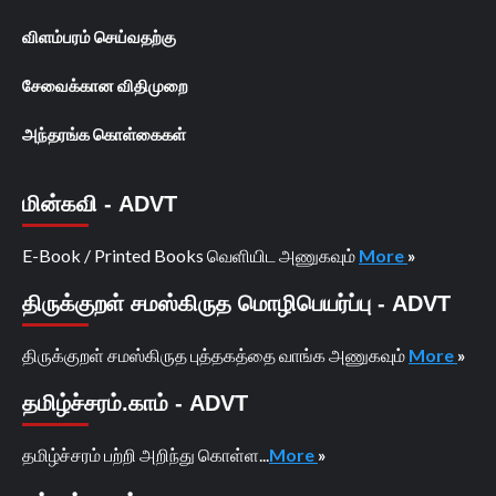
விளம்பரம் செய்வதற்கு
சேவைக்கான விதிமுறை
அந்தரங்க கொள்கைகள்
மின்கவி - ADVT
E-Book / Printed Books வெளியிட அணுகவும்
More
»
திருக்குறள் சமஸ்கிருத மொழிபெயர்ப்பு - ADVT
திருக்குறள் சமஸ்கிருத புத்தகத்தை வாங்க அணுகவும்
More
»
தமிழ்ச்சரம்.காம் - ADVT
தமிழ்ச்சரம் பற்றி அறிந்து கொள்ள...
More
»